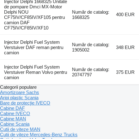
Injector Delphi 1668325 Unitate
de pompare Dmci MX-Motor
Delphi NOU
Număr de catalog:
400 EUR
CF75IV/CF85IV/XF105 pentru
1668325
camion DAF
CF75IV/CF85IV/XF10
Injector Delphi Fuel System
Număr de catalog:
Verstuiver DAF reman pentru
348 EUR
1905002
camion
Injector Delphi Fuel System
Număr de catalog:
Verstuiver Reman Volvo pentru
375 EUR
20747797
camion
Categorii populare
Amortizoare Sachs
Aripi plastic Scania
Bare de protecţie IVECO
Cabine DAF
Cabine IVECO
Cabine MAN
Cabine Scania
Cutii de viteze MAN
Cutii de viteze Mercedes-Benz Trucks