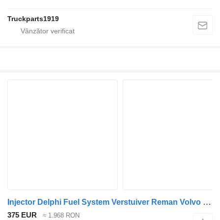
Truckparts1919
Injector Delphi Fuel System Verstuiver Reman Volvo 20430583 pentru camion
375 EUR
≈ 1.968 RON