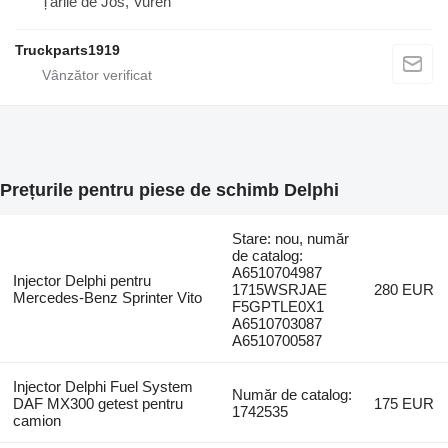
Țările de Jos, Vuren
Truckparts1919
Prețurile pentru piese de schimb Delphi
Stare: nou, număr
de catalog:
A6510704987
Injector Delphi pentru
1715WSRJAE
280 EUR
Mercedes-Benz Sprinter Vito
F5GPTLE0X1
A6510703087
A6510700587
Injector Delphi Fuel System
Număr de catalog:
DAF MX300 getest pentru
175 EUR
1742535
camion