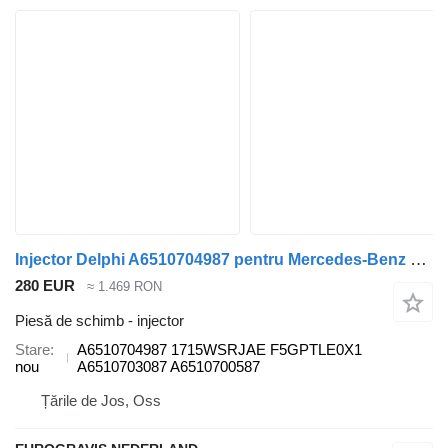
Injector Delphi A6510704987 pentru Mercedes-Benz Sprinter Vito
280 EUR
≈ 1.469 RON
Piesă de schimb - injector
Stare
A6510704987 1715WSRJAE F5GPTLE0X1
nou
A6510703087 A6510700587
Țările de Jos, Oss