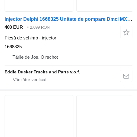
Injector Delphi 1668325 Unitate de pompare Dmci MX-Motor Delphi NOU CF75IV/CF85IV/XF105 pentru camion DAF CF75IV/CF85IV/XF10
400 EUR
≈ 2.099 RON
Piesă de schimb - injector
1668325
Țările de Jos, Oirschot
Eddie Ducker Trucks and Parts v.o.f.