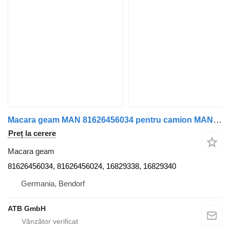
Macara geam MAN 81626456034 pentru camion MAN TGX
Preț la cerere
Macara geam
81626456034, 81626456024, 16829338, 16829340
Germania, Bendorf
ATB GmbH