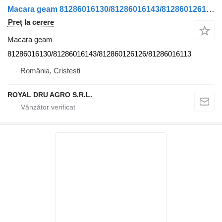
Macara geam 81286016130/81286016143/812860126126/81286016113 pentru camion MAN
Preț la cerere
Macara geam
81286016130/81286016143/812860126126/81286016113
România, Cristesti
ROYAL DRU AGRO S.R.L.