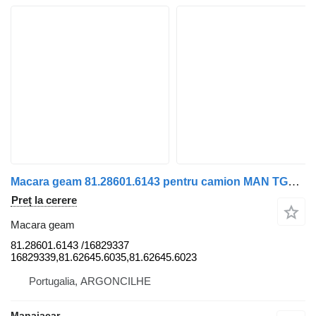
Macara geam 81.28601.6143 pentru camion MAN TGM | 05
Preț la cerere
Macara geam
81.28601.6143 /16829337
16829339,81.62645.6035,81.62645.6023
Portugalia, ARGONCILHE
Manaiacar