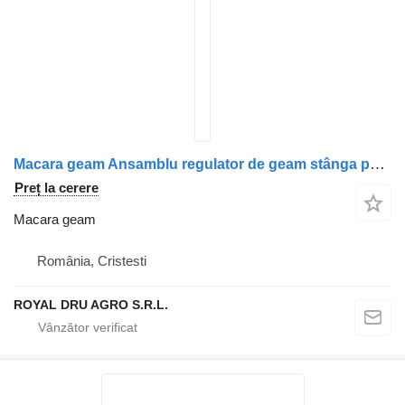
Macara geam Ansamblu regulator de geam stânga pentru camion MAN 81626456035 / 81626456053 / 81286016130 / 81286016143
Preț la cerere
Macara geam
România, Cristesti
ROYAL DRU AGRO S.R.L.