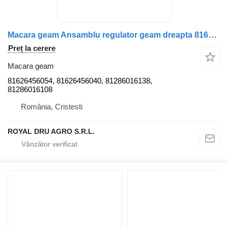
Macara geam Ansamblu regulator geam dreapta 81626456054 pentru camion MAN 81626456054/81626456040/81286016138/81286016108
Preț la cerere
Macara geam
81626456054, 81626456040, 81286016138,
81286016108
România, Cristesti
ROYAL DRU AGRO S.R.L.