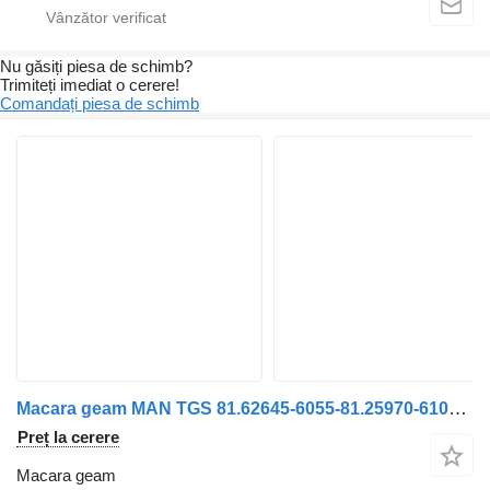
Nu găsiți piesa de schimb?
Trimiteți imediat o cerere!
Comandați piesa de schimb
Macara geam MAN TGS 81.62645-6055-81.25970-6107 Mecanism ramă+Motor stânga 81626456055 pentru camion MAN
Preț la cerere
Macara geam