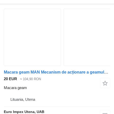
Macara geam MAN Mecanism de acționare a geamului - FAȚĂ DREAPTA pentru camion MAN L2000
20 EUR
≈ 104,90 RON
Macara geam
Lituania, Utena
Euro Impex Utena, UAB