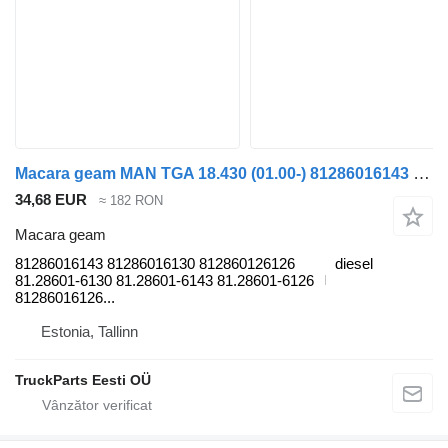
Macara geam MAN TGA 18.430 (01.00-) 81286016143 pentru camion MAN 4-series, TGA (1993-2009)
34,68 EUR
≈ 182 RON
Macara geam
81286016143 81286016130 812860126126
diesel
81.28601-6130 81.28601-6143 81.28601-6126
81286016126...
Estonia, Tallinn
TruckParts Eesti OÜ