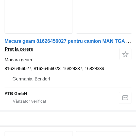
Macara geam 81626456027 pentru camion MAN TGA TGL TGM TGS TGX
Preț la cerere
Macara geam
81626456027, 81626456023, 16829337, 16829339
Germania, Bendorf
ATB GmbH