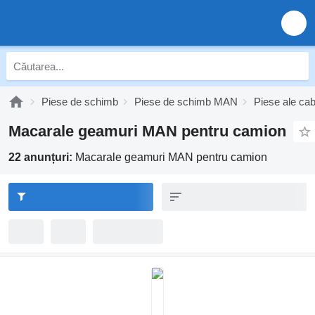
Piese de schimb
Piese de schimb MAN
Piese ale ca
Macarale geamuri MAN pentru camion
22 anunțuri:
Macarale geamuri MAN pentru camion