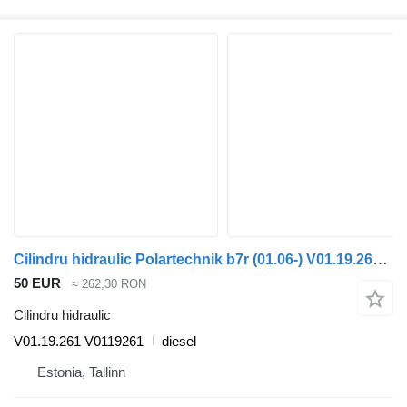
Cilindru hidraulic Polartechnik b7r (01.06-) V01.19.261 pentru autobuz Volvo B7, B8, B9, B12 bus (2005-)
50 EUR
≈ 262,30 RON
Cilindru hidraulic
V01.19.261 V0119261
diesel
Estonia, Tallinn