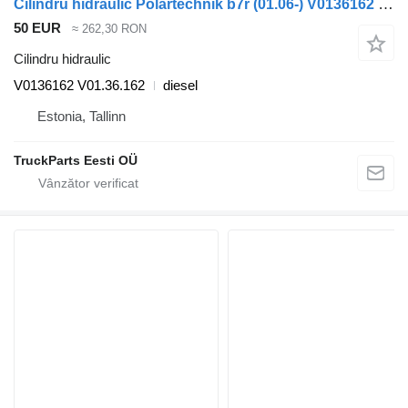
Cilindru hidraulic Polartechnik b7r (01.06-) V0136162 pentru autobuz Volvo B7, B8, B9, B12 bus (2005-)
50 EUR
≈ 262,30 RON
Cilindru hidraulic
V0136162 V01.36.162
diesel
Estonia, Tallinn
TruckParts Eesti OÜ