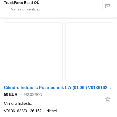
TruckParts Eesti OÜ
Cilindru hidraulic Polartechnik b7r (01.06-) V0136162 pentru autobuz Volvo B7, B8, B9, B12 bus (2005-)
50 EUR
≈ 262,30 RON
Cilindru hidraulic
V0136162 V01.36.162
diesel