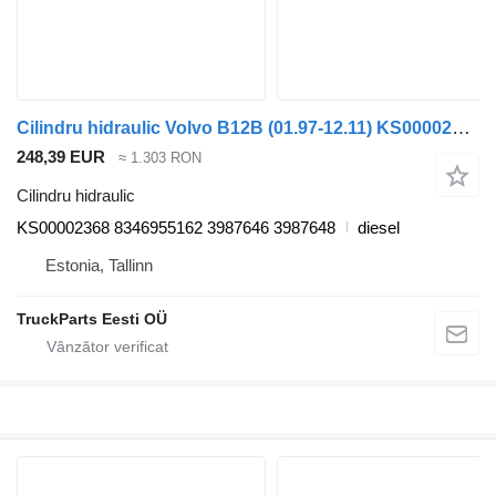
Cilindru hidraulic Volvo B12B (01.97-12.11) KS00002368 pentru autobuz Volvo B6, B7, B9, B10, B12 bus (1978-2011)
248,39 EUR
≈ 1.303 RON
Cilindru hidraulic
KS00002368 8346955162 3987646 3987648
diesel
Estonia, Tallinn
TruckParts Eesti OÜ