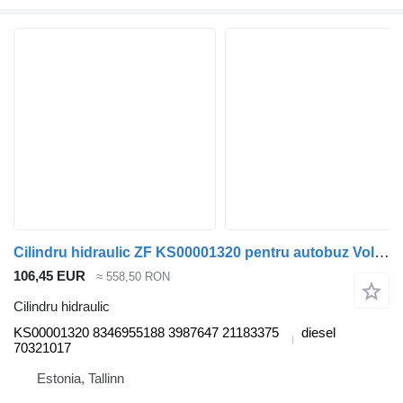
Cilindru hidraulic ZF KS00001320 pentru autobuz Volvo B6, B7, B9, B10, B12 bus (1978-2011)
106,45 EUR
≈ 558,50 RON
Cilindru hidraulic
KS00001320 8346955188 3987647 21183375
diesel
70321017
Estonia, Tallinn