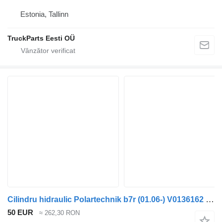
Estonia, Tallinn
TruckParts Eesti OÜ
Cilindru hidraulic Polartechnik b7r (01.06-) V0136162 pentru autobuz Volvo B7, B8, B9, B12 bus (2005-)
50 EUR
≈ 262,30 RON