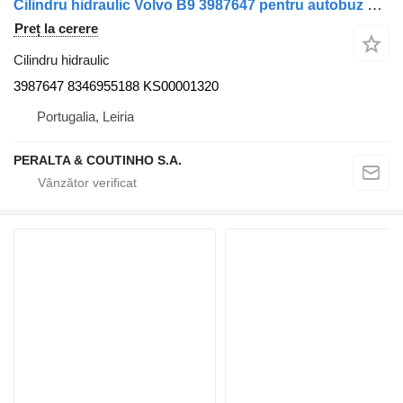
Cilindru hidraulic Volvo B9 3987647 pentru autobuz Volvo B9
Preț la cerere
Cilindru hidraulic
3987647 8346955188 KS00001320
Portugalia, Leiria
PERALTA & COUTINHO S.A.