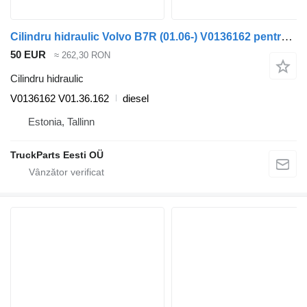
Cilindru hidraulic Volvo B7R (01.06-) V0136162 pentru autobuz Volvo B7, B8, B9, B12 bus (2005-)
50 EUR
≈ 262,30 RON
Cilindru hidraulic
V0136162 V01.36.162
diesel
Estonia, Tallinn
TruckParts Eesti OÜ