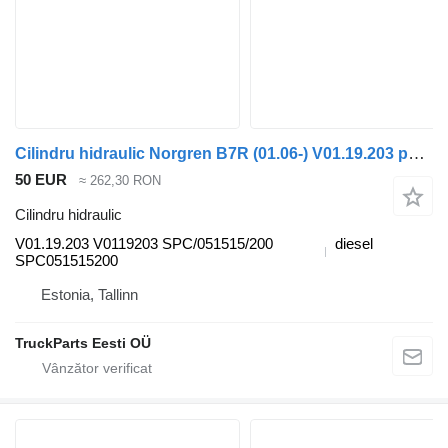
Cilindru hidraulic Norgren B7R (01.06-) V01.19.203 pentru autobuz Volvo B7, B8, B9, B12 bus (2005-)
50 EUR
≈ 262,30 RON
Cilindru hidraulic
V01.19.203 V0119203 SPC/051515/200
diesel
SPC051515200
Estonia, Tallinn
TruckParts Eesti OÜ