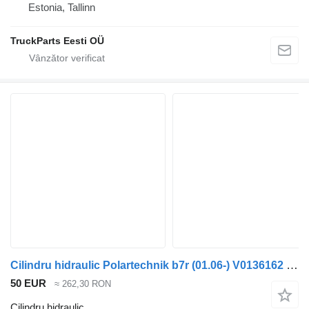
Estonia, Tallinn
TruckParts Eesti OÜ
Cilindru hidraulic Polartechnik b7r (01.06-) V0136162 pentru autobuz Volvo B7, B8, B9, B12 bus (2005-)
50 EUR
≈ 262,30 RON
Cilindru hidraulic