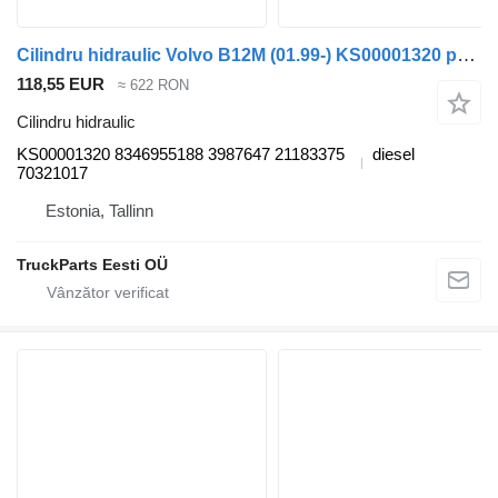
Cilindru hidraulic Volvo B12M (01.99-) KS00001320 pentru autobuz Volvo B6, B7, B9, B10, B12 bus (1978-2011)
118,55 EUR
≈ 622 RON
Cilindru hidraulic
KS00001320 8346955188 3987647 21183375
diesel
70321017
Estonia, Tallinn
TruckParts Eesti OÜ