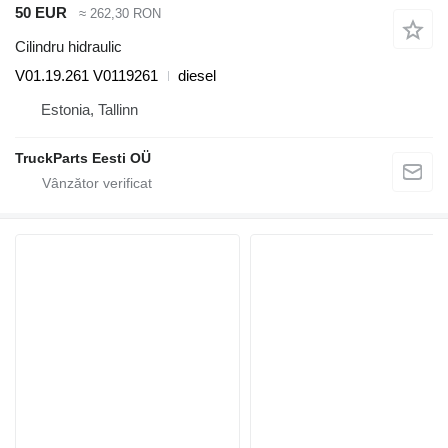
50 EUR
≈ 262,30 RON
Cilindru hidraulic
V01.19.261 V0119261
diesel
Estonia, Tallinn
TruckParts Eesti OÜ