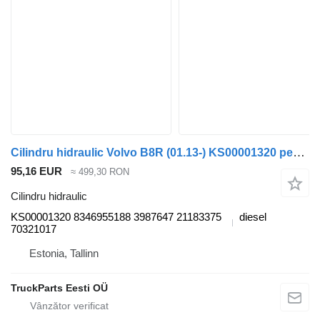
Cilindru hidraulic Volvo B8R (01.13-) KS00001320 pentru autobuz Volvo B7, B8, B9, B12 bus (2005-)
95,16 EUR
≈ 499,30 RON
Cilindru hidraulic
KS00001320 8346955188 3987647 21183375
diesel
70321017
Estonia, Tallinn
TruckParts Eesti OÜ