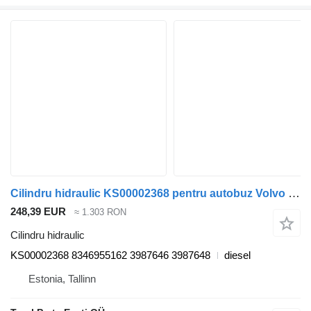
Cilindru hidraulic KS00002368 pentru autobuz Volvo B6, B7, B9, B10, B12 bus (1978-2011)
248,39 EUR
≈ 1.303 RON
Cilindru hidraulic
KS00002368 8346955162 3987646 3987648
diesel
Estonia, Tallinn