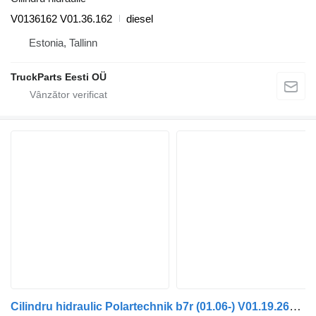
V0136162 V01.36.162
diesel
Estonia, Tallinn
TruckParts Eesti OÜ
Cilindru hidraulic Polartechnik b7r (01.06-) V01.19.261 pentru autobuz Volvo B7, B8, B9, B12 bus (2005-)