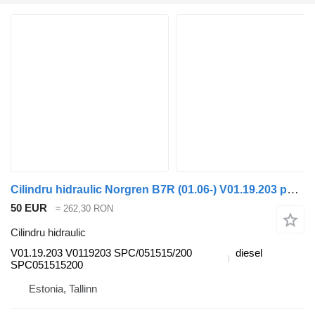
Cilindru hidraulic Norgren B7R (01.06-) V01.19.203 pentru autobuz Volvo B7, B8, B9, B12 bus (2005-)
50 EUR
≈ 262,30 RON
Cilindru hidraulic
V01.19.203 V0119203 SPC/051515/200
diesel
SPC051515200
Estonia, Tallinn