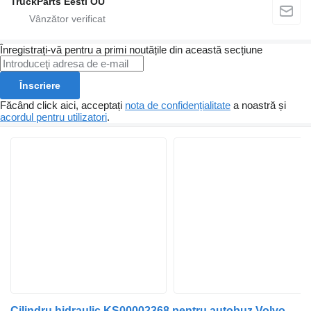
TruckParts Eesti OÜ
Înregistrați-vă pentru a primi noutățile din această secțiune
Înscriere
Făcând click aici, acceptați
nota de confidențialitate
a noastră și
acordul pentru utilizatori
.
Cilindru hidraulic KS00002368 pentru autobuz Volvo B6, B7, B9, B10, B12 bus (1978-2011)