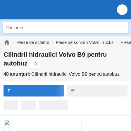
Piese de schimb
Piese de schimb Volvo Trucks
Piese
Cilindrii hidraulici Volvo B9 pentru
autobuz
48 anunțuri:
Cilindrii hidraulici Volvo B9 pentru autobuz