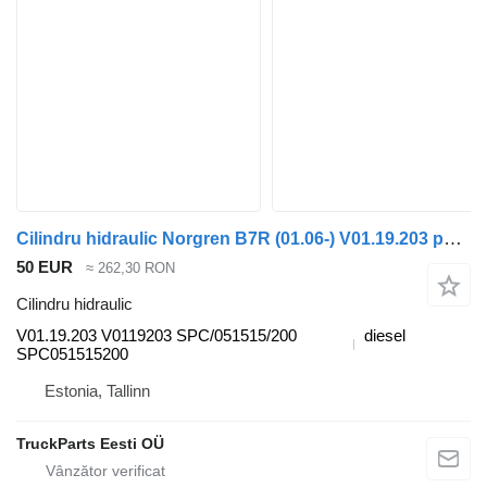
Cilindru hidraulic Norgren B7R (01.06-) V01.19.203 pentru autobuz Volvo B7, B8, B9, B12 bus (2005-)
50 EUR
≈ 262,30 RON
Cilindru hidraulic
V01.19.203 V0119203 SPC/051515/200
diesel
SPC051515200
Estonia, Tallinn
TruckParts Eesti OÜ