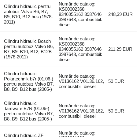
Număr de catalog:
Cilindru hidraulic pentru
KS00002368
autobuz Volvo B6, B7,
8346955162 3987646
248,39 EUR
B9, B10, B12 bus (1978-
3987648, combustibil:
2011)
diesel
Număr de catalog:
Cilindru hidraulic Bosch
KS00002368
pentru autobuz Volvo B6,
8346955162 3987646
211,29 EUR
B7, B9, B10, B12, B12B
3987648, combustibil:
(1978-2011)
diesel
Cilindru hidraulic
Număr de catalog:
Polartechnik b7r (01.06-)
V0136162 V01.36.162,
50 EUR
pentru autobuz Volvo B7,
combustibil: diesel
B8, B9, B12 bus (2005-)
Cilindru hidraulic
Număr de catalog:
Tamware B7R (01.06-)
V0136162 V01.36.162,
50 EUR
pentru autobuz Volvo B7,
combustibil: diesel
B8, B9, B12 bus (2005-)
Număr de catalog:
Cilindru hidraulic ZF