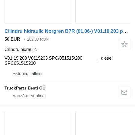
Cilindru hidraulic Norgren B7R (01.06-) V01.19.203 pentru autobuz Volvo B7, B8, B9, B12 bus (2005-)
50 EUR
≈ 262,30 RON
Cilindru hidraulic
V01.19.203 V0119203 SPC/051515/200
diesel
SPC051515200
Estonia, Tallinn
TruckParts Eesti OÜ