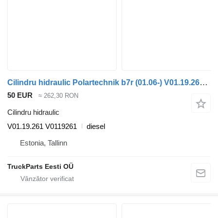
Cilindru hidraulic Polartechnik b7r (01.06-) V01.19.261 pentru autobuz Volvo B7, B8, B9, B12 bus (2005-)
50 EUR
≈ 262,30 RON
Cilindru hidraulic
V01.19.261 V0119261
diesel
Estonia, Tallinn
TruckParts Eesti OÜ