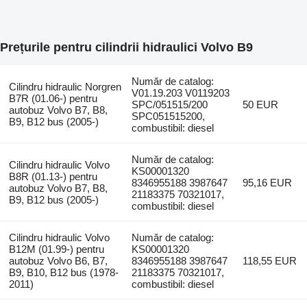
Prețurile pentru cilindrii hidraulici Volvo B9
Număr de catalog:
Cilindru hidraulic Norgren
V01.19.203 V0119203
B7R (01.06-) pentru
SPC/051515/200
50 EUR
autobuz Volvo B7, B8,
SPC051515200,
B9, B12 bus (2005-)
combustibil: diesel
Număr de catalog:
Cilindru hidraulic Volvo
KS00001320
B8R (01.13-) pentru
8346955188 3987647
95,16 EUR
autobuz Volvo B7, B8,
21183375 70321017,
B9, B12 bus (2005-)
combustibil: diesel
Cilindru hidraulic Volvo
Număr de catalog:
B12M (01.99-) pentru
KS00001320
autobuz Volvo B6, B7,
8346955188 3987647
118,55 EUR
B9, B10, B12 bus (1978-
21183375 70321017,
2011)
combustibil: diesel