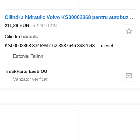
Cilindru hidraulic Volvo KS00002368 pentru autobuz Volvo B6, B7, B9, B10, B12 bus (1978-2011)
211,29 EUR
≈ 1.109 RON
Cilindru hidraulic
KS00002368 8346955162 3987646 3987648
diesel
Estonia, Tallinn
TruckParts Eesti OÜ