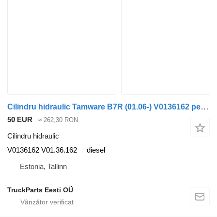
Cilindru hidraulic Tamware B7R (01.06-) V0136162 pentru autobuz Volvo B7, B8, B9, B12 bus (2005-)
50 EUR
≈ 262,30 RON
Cilindru hidraulic
V0136162 V01.36.162
diesel
Estonia, Tallinn
TruckParts Eesti OÜ