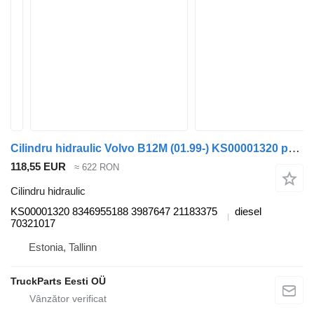
Cilindru hidraulic Volvo B12M (01.99-) KS00001320 pentru autobuz Volvo B6, B7, B9, B10, B12 bus (1978-2011)
118,55 EUR
≈ 622 RON
Cilindru hidraulic
KS00001320 8346955188 3987647 21183375
diesel
70321017
Estonia, Tallinn
TruckParts Eesti OÜ