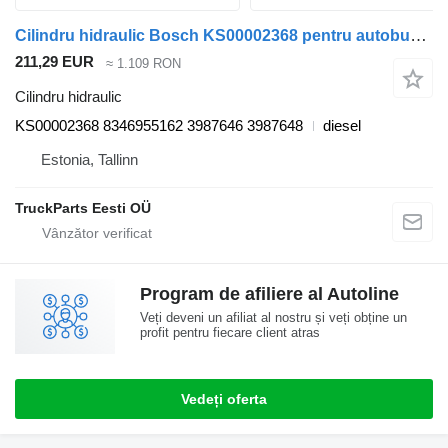
Cilindru hidraulic Bosch KS00002368 pentru autobuz Volvo B6, B7, B9, B10, B12, B12B (1978-2011)
211,29 EUR
≈ 1.109 RON
Cilindru hidraulic
KS00002368 8346955162 3987646 3987648
diesel
Estonia, Tallinn
TruckParts Eesti OÜ
Program de afiliere al Autoline
Veți deveni un afiliat al nostru și veți obține un
profit pentru fiecare client atras
Vedeți oferta