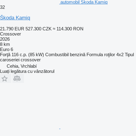
automobil Škoda Kamiq
32
Škoda Kamiq
21.790 EUR
527.300 CZK
≈ 114.300 RON
Crossover
2026
8 km
Euro 6
Forţă
116 c.p. (85 kW)
Combustibil
benzină
Formula roţilor
4x2
Tipul
caroseriei
crossover
Cehia, Vrchlabí
Luați legătura cu vânzătorul