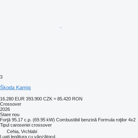
3
Škoda Kamiq
16.280 EUR
393.900 CZK
≈ 85.420 RON
Crossover
2026
Stare
nou
Forţă
95.17 c.p. (69.95 kW)
Combustibil
benzină
Formula roţilor
4x2
Tipul caroseriei
crossover
Cehia, Vrchlabí
Luați legătura cu vânzătorul