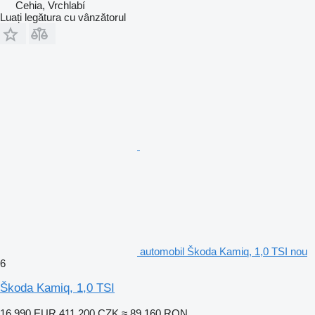
Cehia, Vrchlabí
Luați legătura cu vânzătorul
automobil Škoda Kamiq, 1,0 TSI nou
6
Škoda Kamiq, 1,0 TSI
16.990 EUR
411.200 CZK
≈ 89.160 RON