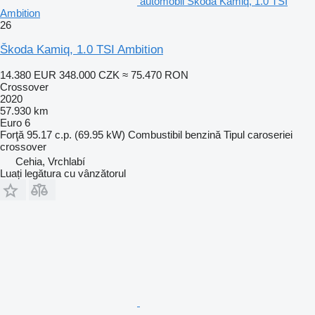
automobil Škoda Kamiq, 1.0 TSI
Ambition
26
Škoda Kamiq, 1.0 TSI Ambition
14.380 EUR
348.000 CZK
≈ 75.470 RON
Crossover
2020
57.930 km
Euro 6
Forţă
95.17 c.p. (69.95 kW)
Combustibil
benzină
Tipul caroseriei
crossover
Cehia, Vrchlabí
Luați legătura cu vânzătorul