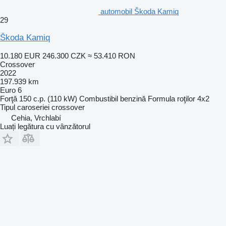
automobil Škoda Kamiq
29
Škoda Kamiq
10.180 EUR
246.300 CZK
≈ 53.410 RON
Crossover
2022
197.939 km
Euro 6
Forţă
150 c.p. (110 kW)
Combustibil
benzină
Formula roţilor
4x2
Tipul caroseriei
crossover
Cehia, Vrchlabí
Luați legătura cu vânzătorul