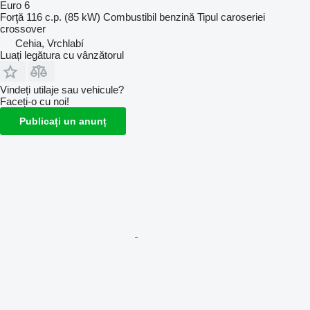
Euro 6
Forţă
116 c.p. (85 kW)
Combustibil
benzină
Tipul caroseriei
crossover
Cehia, Vrchlabí
Luați legătura cu vânzătorul
Vindeți utilaje sau vehicule?
Faceți-o cu noi!
Publicați un anunț