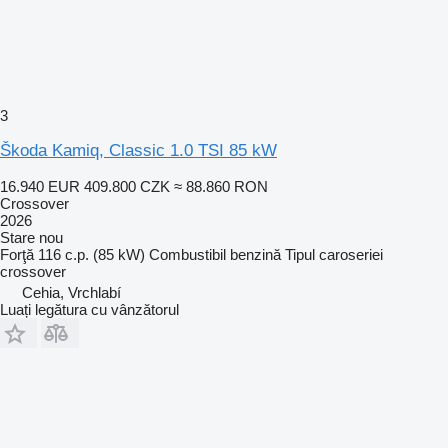
3
Škoda Kamiq, Classic 1.0 TSI 85 kW
16.940 EUR
409.800 CZK
≈ 88.860 RON
Crossover
2026
Stare
nou
Forţă
116 c.p. (85 kW)
Combustibil
benzină
Tipul caroseriei
crossover
Cehia, Vrchlabí
Luați legătura cu vânzătorul