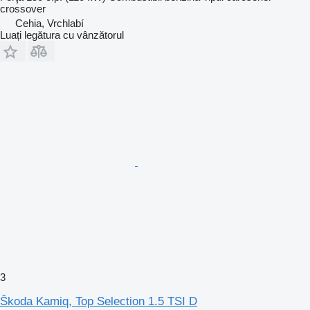
crossover
Cehia, Vrchlabí
Luați legătura cu vânzătorul
3
Škoda Kamiq, Top Selection 1.5 TSI D