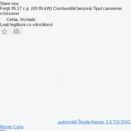
Stare
nou
Forţă
95.17 c.p. (69.95 kW)
Combustibil
benzină
Tipul caroseriei
crossover
Cehia, Vrchlabí
Luați legătura cu vânzătorul
automobil Škoda Kamiq, 1.5 TSI DSG
Monte Carlo