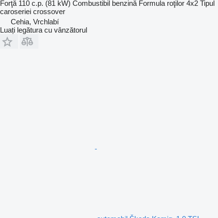
Forţă
110 c.p. (81 kW)
Combustibil
benzină
Formula roţilor
4x2
Tipul
caroseriei
crossover
Cehia, Vrchlabí
Luați legătura cu vânzătorul