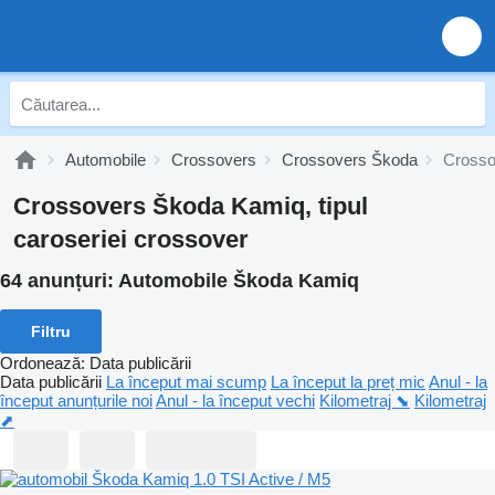
Automobile
Crossovers
Crossovers Škoda
Crosso
Crossovers Škoda Kamiq, tipul
caroseriei crossover
64 anunțuri:
Automobile Škoda Kamiq
Filtru
Ordonează
:
Data publicării
Data publicării
La început mai scump
La început la preț mic
Anul - la
început anunțurile noi
Anul - la început vechi
Kilometraj ⬊
Kilometraj
⬈