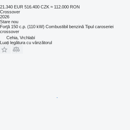
21.340 EUR
516.400 CZK
≈ 112.000 RON
Crossover
2026
Stare
nou
Forţă
150 c.p. (110 kW)
Combustibil
benzină
Tipul caroseriei
crossover
Cehia, Vrchlabí
Luați legătura cu vânzătorul