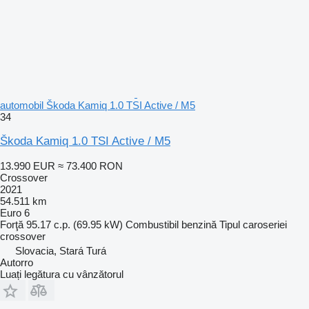
automobil Škoda Kamiq 1.0 TSI Active / M5
34
Škoda Kamiq 1.0 TSI Active / M5
13.990 EUR
≈ 73.400 RON
Crossover
2021
54.511 km
Euro 6
Forţă
95.17 c.p. (69.95 kW)
Combustibil
benzină
Tipul caroseriei
crossover
Slovacia, Stará Turá
Autorro
Luați legătura cu vânzătorul