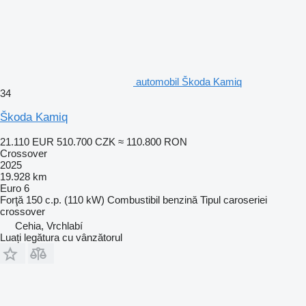
automobil Škoda Kamiq
34
Škoda Kamiq
21.110 EUR
510.700 CZK
≈ 110.800 RON
Crossover
2025
19.928 km
Euro 6
Forţă
150 c.p. (110 kW)
Combustibil
benzină
Tipul caroseriei
crossover
Cehia, Vrchlabí
Luați legătura cu vânzătorul