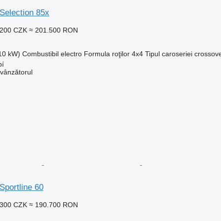
Selection 85x
.200 CZK
≈ 201.500 RON
210 kW)
Combustibil
electro
Formula roţilor
4x4
Tipul caroseriei
crossov
bí
 vânzătorul
Sportline 60
.300 CZK
≈ 190.700 RON