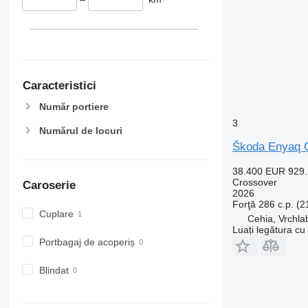
Caracteristici
Număr portiere
3
Numărul de locuri
Škoda Enyaq C
38.400 EUR
929
Crossover
Caroserie
2026
Forţă
286 c.p. (
Cuplare
Cehia, Vrchla
Luați legătura cu
Portbagaj de acoperiș
Blindat