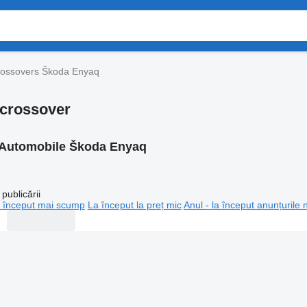
ossovers Škoda Enyaq
 crossover
Automobile Škoda Enyaq
publicării
 început mai scump
La început la preț mic
Anul - la început anunțurile 