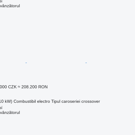
bí
 vânzătorul
.000 CZK
≈ 208.200 RON
210 kW)
Combustibil
electro
Tipul caroseriei
crossover
bí
 vânzătorul