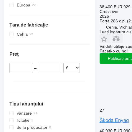
Touran
Europa
38.400 EUR
929
Crossover
Cehia
2026
Suedia
Forţă
286 c.p. (
Țara de fabricație
Slovacia
Cehia, Vrchla
Luați legătura cu
Cehia
Vindeți utilaje sa
Faceți-o cu noi!
Preţ
Publicați un 
–
Tipul anunțului
27
vânzare
Škoda Enyaq
licitaţie
de la producător
40.930 EUR
990