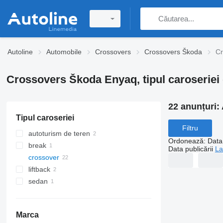
Autoline
Automobile
Crossovers
Crossovers Škoda
Cr
Crossovers Škoda Enyaq, tipul caroseriei
22 anunțuri:
Tipul caroseriei
Filtru
autoturism de teren
Ordonează
:
Data 
break
Data publicării
La
crossover
liftback
sedan
Marca