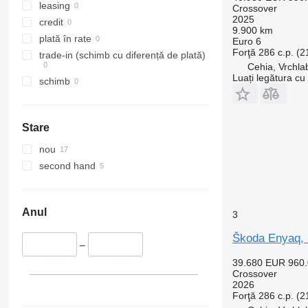
leasing
Crossover
2025
credit
9.900 km
plată în rate
Euro 6
Forţă
286 c.p. (
trade-in (schimb cu diferență de plată)
Cehia, Vrchla
Luați legătura cu
schimb
Stare
nou
second hand
Anul
3
Škoda Enyaq, 
–
39.680 EUR
960
Crossover
2026
Forţă
286 c.p. (