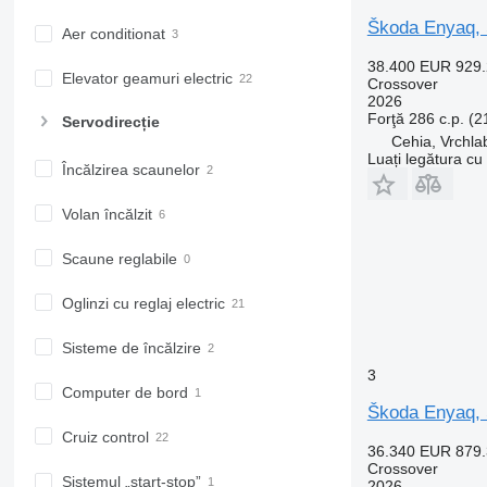
Škoda Enyaq, 
Aer conditionat
38.400 EUR
929
Elevator geamuri electric
Crossover
2026
Forţă
286 c.p. (
Servodirecție
Cehia, Vrchla
Luați legătura cu
Încălzirea scaunelor
Volan încălzit
Scaune reglabile
Oglinzi cu reglaj electric
Sisteme de încălzire
3
Computer de bord
Škoda Enyaq, 
Cruiz control
36.340 EUR
879
Crossover
Sistemul „start-stop”
2026