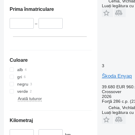
Cehia, Vrchla
Luați legătura cu
Prima înmatriculare
–
Culoare
3
alb
Škoda Enyaq
gri
negru
39.680 EUR
960
verde
Crossover
2026
Arată tuturor
Forţă
286 c.p. (
Cehia, Vrchla
Luați legătura cu
Kilometraj
–
km