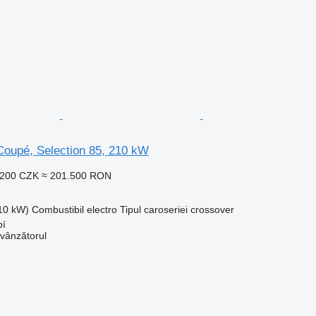
oupé, Selection 85, 210 kW
.200 CZK
≈ 201.500 RON
210 kW)
Combustibil
electro
Tipul caroseriei
crossover
bí
 vânzătorul