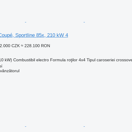
oupé, Sportline 85x, 210 kW 4
52.000 CZK
≈ 228.100 RON
210 kW)
Combustibil
electro
Formula roţilor
4x4
Tipul caroseriei
crossov
bí
 vânzătorul