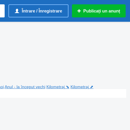
Întrare / Înregistrare
Publicați un anunț
noi
Anul - la început vechi
Kilometraj ⬊
Kilometraj ⬈