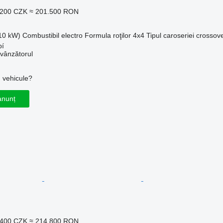
.200 CZK
≈ 201.500 RON
210 kW)
Combustibil
electro
Formula roţilor
4x4
Tipul caroseriei
crossov
bí
 vânzătorul
u vehicule?
anunț
.400 CZK
≈ 214.800 RON