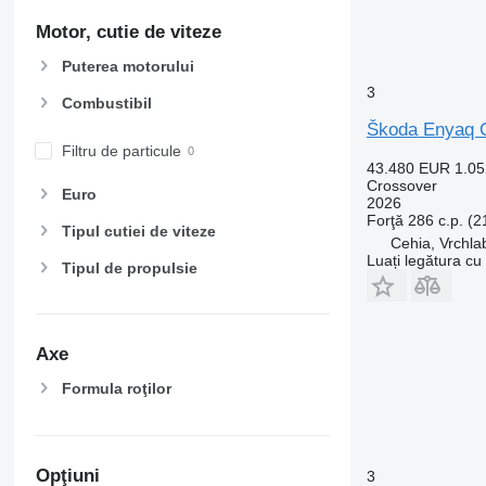
Motor, cutie de viteze
Puterea motorului
3
Combustibil
Škoda Enyaq C
Filtru de particule
43.480 EUR
1.0
Crossover
Euro
2026
Forţă
286 c.p. (
Tipul cutiei de viteze
Cehia, Vrchla
Luați legătura cu
Tipul de propulsie
Axe
Formula roţilor
Opţiuni
3