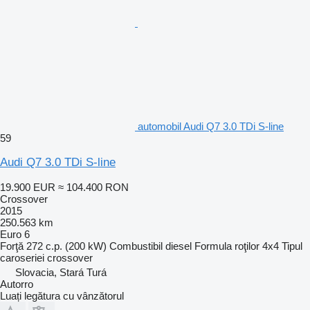
automobil Audi Q7 3.0 TDi S-line
59
Audi Q7 3.0 TDi S-line
19.900 EUR
≈ 104.400 RON
Crossover
2015
250.563 km
Euro 6
Forţă
272 c.p. (200 kW)
Combustibil
diesel
Formula roţilor
4x4
Tipul
caroseriei
crossover
Slovacia, Stará Turá
Autorro
Luați legătura cu vânzătorul