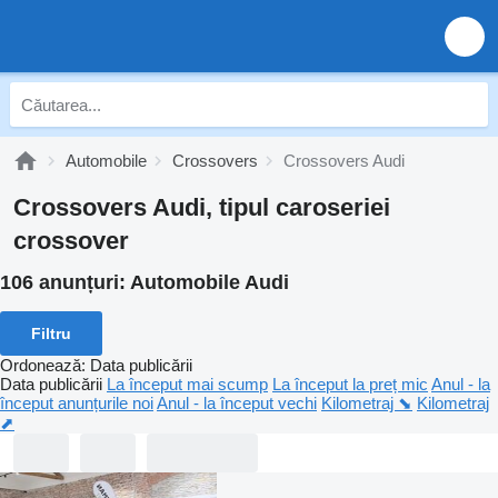
Automobile
Crossovers
Crossovers Audi
Crossovers Audi, tipul caroseriei
crossover
106 anunțuri:
Automobile Audi
Filtru
Ordonează
:
Data publicării
Data publicării
La început mai scump
La început la preț mic
Anul - la
început anunțurile noi
Anul - la început vechi
Kilometraj ⬊
Kilometraj
⬈