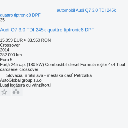
automobil Audi Q7 3.0 TDI 245k
quattro tiptronic8 DPF
35
Audi Q7 3.0 TDI 245k quattro tiptronic8 DPF
15.999 EUR
≈ 83.950 RON
Crossover
2014
282.000 km
Euro 5
Forţă
245 c.p. (180 kW)
Combustibil
diesel
Formula roţilor
4x4
Tipul
caroseriei
crossover
Slovacia, Bratislava - mestská časť Petržalka
AutoGlobal group s.r.o.
Luați legătura cu vânzătorul