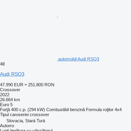
automobil Audi RSQ3
48
Audi RSQ3
47.990 EUR
≈ 251.800 RON
Crossover
2022
26.664 km
Euro 5
Forţă
400 c.p. (294 kW)
Combustibil
benzină
Formula roţilor
4x4
Tipul caroseriei
crossover
Slovacia, Stará Turá
Autorro
Luați legătura cu vânzătorul