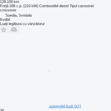
128.100 km
Forţă
286 c.p. (210 kW)
Combustibil
diesel
Tipul caroseriei
crossover
Suedia, Svedala
Kvdbil
Luați legătura cu vânzătorul
automobil Audi SQ7
36