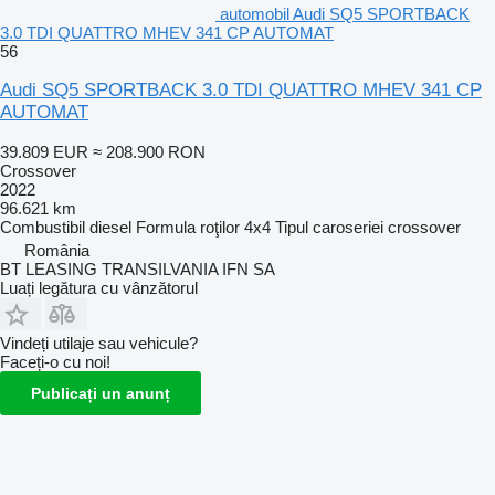
automobil Audi SQ5 SPORTBACK
3.0 TDI QUATTRO MHEV 341 CP AUTOMAT
56
Audi SQ5 SPORTBACK 3.0 TDI QUATTRO MHEV 341 CP
AUTOMAT
39.809 EUR
≈ 208.900 RON
Crossover
2022
96.621 km
Combustibil
diesel
Formula roţilor
4x4
Tipul caroseriei
crossover
România
BT LEASING TRANSILVANIA IFN SA
Luați legătura cu vânzătorul
Vindeți utilaje sau vehicule?
Faceți-o cu noi!
Publicați un anunț