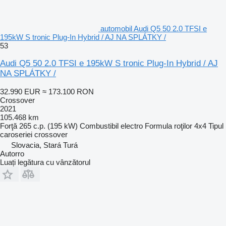
automobil Audi Q5 50 2.0 TFSI e
195kW S tronic Plug-In Hybrid / AJ NA SPLÁTKY /
53
Audi Q5 50 2.0 TFSI e 195kW S tronic Plug-In Hybrid / AJ
NA SPLÁTKY /
32.990 EUR
≈ 173.100 RON
Crossover
2021
105.468 km
Forţă
265 c.p. (195 kW)
Combustibil
electro
Formula roţilor
4x4
Tipul
caroseriei
crossover
Slovacia, Stará Turá
Autorro
Luați legătura cu vânzătorul