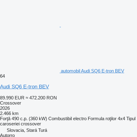
automobil Audi SQ6 E-tron BEV
64
Audi SQ6 E-tron BEV
89.990 EUR
≈ 472.200 RON
Crossover
2026
2.466 km
Forţă
490 c.p. (360 kW)
Combustibil
electro
Formula roţilor
4x4
Tipul
caroseriei
crossover
Slovacia, Stará Turá
Autorro