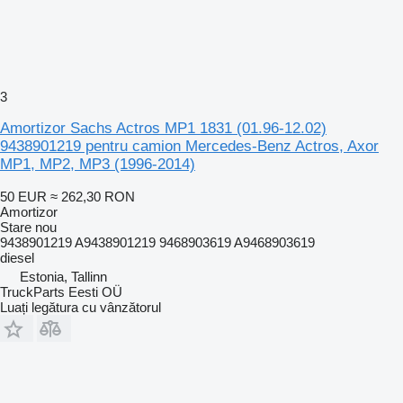
3
Amortizor Sachs Actros MP1 1831 (01.96-12.02)
9438901219 pentru camion Mercedes-Benz Actros, Axor
MP1, MP2, MP3 (1996-2014)
50 EUR
≈ 262,30 RON
Amortizor
Stare
nou
9438901219 A9438901219 9468903619 A9468903619
diesel
Estonia, Tallinn
TruckParts Eesti OÜ
Luați legătura cu vânzătorul