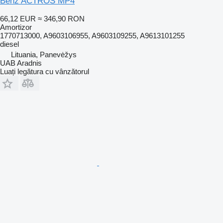
Benz ACTROS MP4
66,12 EUR
≈ 346,90 RON
Amortizor
1770713000, A9603106955, A9603109255, A9613101255
diesel
Lituania, Panevėžys
UAB Aradnis
Luați legătura cu vânzătorul