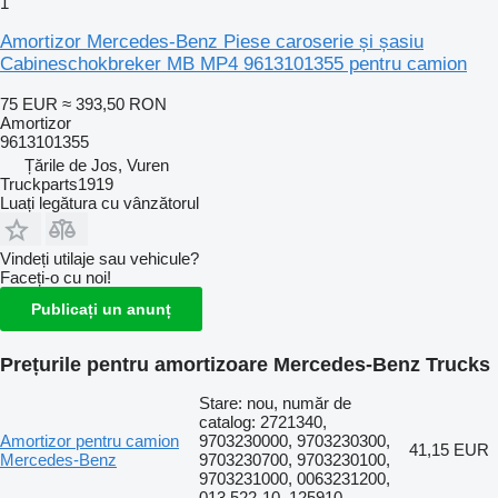
1
Amortizor Mercedes-Benz Piese caroserie și șasiu
Cabineschokbreker MB MP4 9613101355 pentru camion
75 EUR
≈ 393,50 RON
Amortizor
9613101355
Țările de Jos, Vuren
Truckparts1919
Luați legătura cu vânzătorul
Vindeți utilaje sau vehicule?
Faceți-o cu noi!
Publicați un anunț
Prețurile pentru amortizoare Mercedes-Benz Trucks
Stare: nou, număr de
catalog: 2721340,
Amortizor pentru camion
9703230000, 9703230300,
41,15 EUR
Mercedes-Benz
9703230700, 9703230100,
9703231000, 0063231200,
013.522-10, 125910