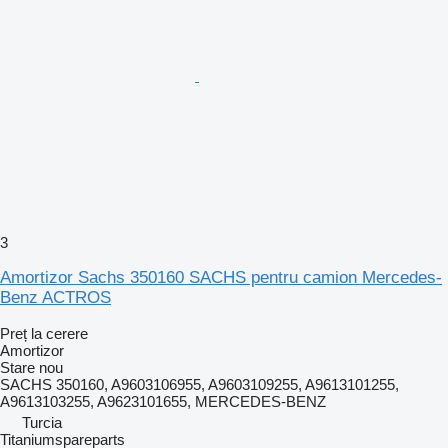
3
Amortizor Sachs 350160 SACHS pentru camion Mercedes-
Benz ACTROS
Preț la cerere
Amortizor
Stare
nou
SACHS 350160, A9603106955, A9603109255, A9613101255,
A9613103255, A9623101655, MERCEDES-BENZ
Turcia
Titaniumspareparts