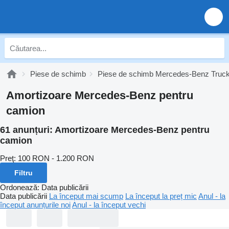
Piese de schimb
Piese de schimb Mercedes-Benz Truc
Amortizoare Mercedes-Benz pentru
camion
61 anunțuri:
Amortizoare Mercedes-Benz pentru
camion
Preţ:
100 RON - 1.200 RON
Filtru
Ordonează
:
Data publicării
Data publicării
La început mai scump
La început la preț mic
Anul - la
început anunțurile noi
Anul - la început vechi