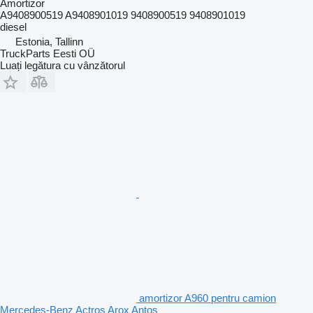
Amortizor
A9408900519 A9408901019 9408900519 9408901019
diesel
Estonia, Tallinn
TruckParts Eesti OÜ
Luați legătura cu vânzătorul
amortizor A960 pentru camion
Mercedes-Benz Actros Arox Antos