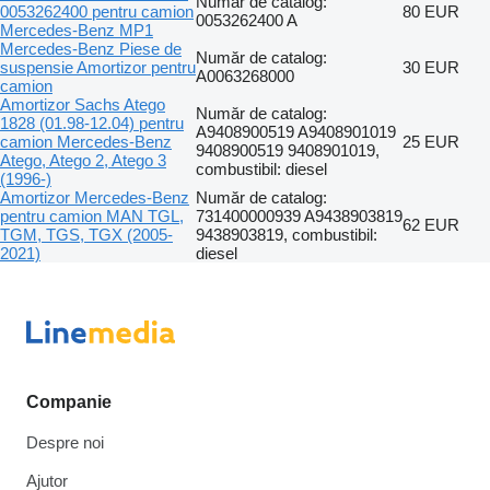
Număr de catalog:
0053262400 pentru camion
80 EUR
0053262400 A
Mercedes-Benz MP1
Mercedes-Benz Piese de
Număr de catalog:
suspensie Amortizor pentru
30 EUR
A0063268000
camion
Amortizor Sachs Atego
Număr de catalog:
1828 (01.98-12.04) pentru
A9408900519 A9408901019
camion Mercedes-Benz
25 EUR
9408900519 9408901019,
Atego, Atego 2, Atego 3
combustibil: diesel
(1996-)
Amortizor Mercedes-Benz
Număr de catalog:
pentru camion MAN TGL,
731400000939 A9438903819
62 EUR
TGM, TGS, TGX (2005-
9438903819, combustibil:
2021)
diesel
Companie
Despre noi
Ajutor