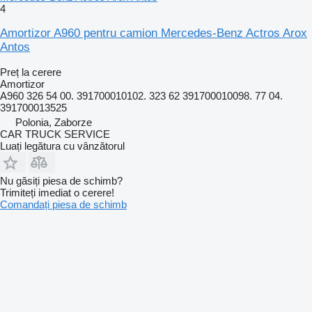
4
Amortizor A960 pentru camion Mercedes-Benz Actros Arox
Antos
Preț la cerere
Amortizor
A960 326 54 00. 391700010102. 323 62 391700010098. 77 04.
391700013525
Polonia, Zaborze
CAR TRUCK SERVICE
Luați legătura cu vânzătorul
Nu găsiți piesa de schimb?
Trimiteți imediat o cerere!
Comandați piesa de schimb