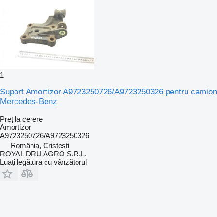
1
Suport Amortizor A9723250726/A9723250326 pentru camion
Mercedes-Benz
Preț la cerere
Amortizor
A9723250726/A9723250326
România, Cristesti
ROYAL DRU AGRO S.R.L.
Luați legătura cu vânzătorul