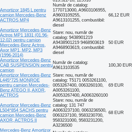
Număr de catalog:
Amortizor 1845 L pentru
1770713000, A9603106955,
camion Mercedes-Benz
A9603109255,
66,12 EUR
ACTROS MP4
A9613101255, combustibil:
diesel
Amortizor Mercedes-Benz
Stare: nou, număr de
Actros MP1 1831 (01.96-
catalog: 9438901219
12.02) pentru camion
A9438901219 9468903619
50 EUR
Mercedes-Benz Actros,
A9468903619, combustibil:
Axor MP1, MP2, MP3
diesel
(1996-2014)
Amortizor Mercedes-Benz
Număr de catalog:
CAB SUSPENSION pentru
100,30 EUR
A9613103535
camion
Amortizor Mercedes-Benz
Stare: nou, număr de
L445*725 MONROE
catalog: T5171 0053261100,
pentru camion Mercedes-
0053267400, 0063260100,
69 EUR
Benz ATEGO II, AXOR,
A0053261100,
ACTROS
A0053267400, A0063260100
Stare: nou, număr de
Amortizor Mercedes-Benz
catalog: 131 747
L504*854 SACHS pentru
A0063237100, 0063236500,
68 EUR
camion Mercedes-Benz
0063237100, 9583230700,
AXOR, ACTROS II
9583231000, 9583231200,
A3236500
Mercedes-Benz Amortizor