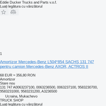
Eddie Ducker Trucks and Parts v.o.f.
Luați legătura cu vânzătorul
1
Amortizor Mercedes-Benz L504*854 SACHS 131 747
pentru camion Mercedes-Benz AXOR, ACTROS II
68 EUR
≈ 356,80 RON
Amortizor
Stare
nou
131 747 A0063237100, 0063236500, 0063237100, 9583230700,
9583231000, 9583231200, A3236500
Ucraina, Mukachevo
TRUCK SHOP
Luați legătura cu vânzătorul