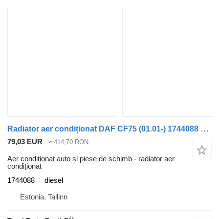
Radiator aer condiționat DAF CF75 (01.01-) 1744088 pentru cap tractor DAF LF45, LF55, LF180, CF65, CF75, CF85 (2001-)
79,03 EUR
≈ 414,70 RON
Aer conditionat auto și piese de schimb - radiator aer
condiționat
1744088
diesel
Estonia, Tallinn