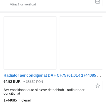
Radiator aer condiționat DAF CF75 (01.01-) 1744085 pentru cap tractor DAF LF45, LF55, LF180, CF65, CF75, CF85 (2001-)
64,52 EUR
≈ 338,50 RON
Aer conditionat auto și piese de schimb - radiator aer
condiționat
1744085
diesel