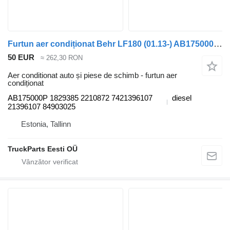
Furtun aer condiționat Behr LF180 (01.13-) AB175000P pentru cap tractor DAF LF45, LF55, LF180, CF65, CF75, CF85 (2001-)
50 EUR
≈ 262,30 RON
Aer conditionat auto și piese de schimb - furtun aer
condiționat
AB175000P 1829385 2210872 7421396107
diesel
21396107 84903025
Estonia, Tallinn
TruckParts Eesti OÜ