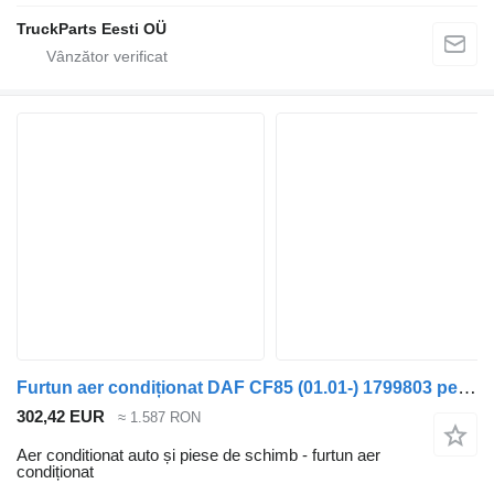
TruckParts Eesti OÜ
Furtun aer condiționat DAF CF85 (01.01-) 1799803 pentru cap tractor DAF LF45, LF55, LF180, CF65, CF75, CF85 (2001-)
302,42 EUR
≈ 1.587 RON
Aer conditionat auto și piese de schimb - furtun aer
condiționat