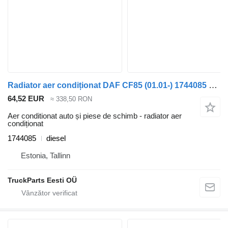
Radiator aer condiționat DAF CF85 (01.01-) 1744085 pentru cap tractor DAF LF45, LF55, LF180, CF65, CF75, CF85 (2001-)
64,52 EUR
≈ 338,50 RON
Aer conditionat auto și piese de schimb - radiator aer
condiționat
1744085
diesel
Estonia, Tallinn
TruckParts Eesti OÜ