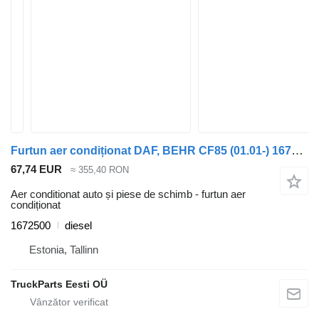
Furtun aer condiționat DAF, BEHR CF85 (01.01-) 1672500 pentru cap tractor DAF LF45, LF55, LF180, CF65, CF75, CF85 (2001-)
67,74 EUR
≈ 355,40 RON
Aer conditionat auto și piese de schimb - furtun aer
condiționat
1672500
diesel
Estonia, Tallinn
TruckParts Eesti OÜ