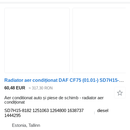
Radiator aer condiționat DAF CF75 (01.01-) SD7H15-8182 pentru cap tractor DAF LF45, LF55, LF180, CF65, CF75, CF85 (2001-)
60,48 EUR
≈ 317,30 RON
Aer conditionat auto și piese de schimb - radiator aer
condiționat
SD7H15-8182 1251063 1264800 1638737
diesel
1444295
Estonia, Tallinn