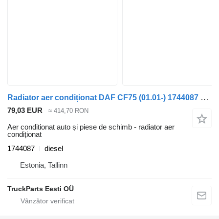
Radiator aer condiționat DAF CF75 (01.01-) 1744087 pentru cap tractor DAF LF45, LF55, LF180, CF65, CF75, CF85 (2001-)
79,03 EUR
≈ 414,70 RON
Aer conditionat auto și piese de schimb - radiator aer
condiționat
1744087
diesel
Estonia, Tallinn
TruckParts Eesti OÜ