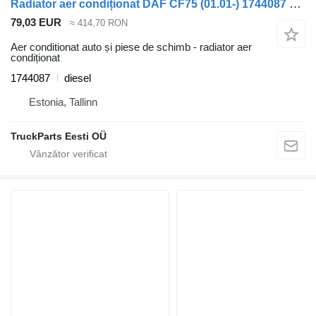
Radiator aer condiționat DAF CF75 (01.01-) 1744087 pentru cap tractor DAF LF45, LF55, LF180, CF65, CF75, CF85 (2001-)
79,03 EUR
≈ 414,70 RON
Aer conditionat auto și piese de schimb - radiator aer
condiționat
1744087
diesel
Estonia, Tallinn
TruckParts Eesti OÜ