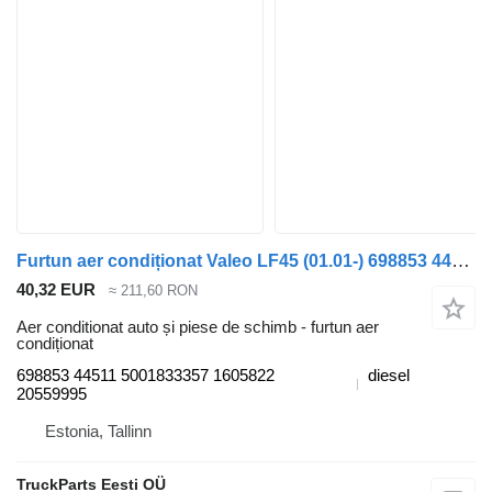
Furtun aer condiționat Valeo LF45 (01.01-) 698853 44511 pentru cap tractor DAF LF45, LF55, LF180, CF65, CF75, CF85 (2001-)
40,32 EUR
≈ 211,60 RON
Aer conditionat auto și piese de schimb - furtun aer
condiționat
698853 44511 5001833357 1605822
diesel
20559995
Estonia, Tallinn
TruckParts Eesti OÜ