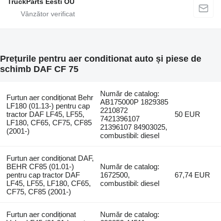
TruckParts Eesti OÜ
Prețurile pentru aer conditionat auto și piese de
schimb DAF CF 75
Număr de catalog:
Furtun aer condiționat Behr
AB175000P 1829385
LF180 (01.13-) pentru cap
2210872
tractor DAF LF45, LF55,
50 EUR
7421396107
LF180, CF65, CF75, CF85
21396107 84903025,
(2001-)
combustibil: diesel
Furtun aer condiționat DAF,
BEHR CF85 (01.01-)
Număr de catalog:
pentru cap tractor DAF
1672500,
67,74 EUR
LF45, LF55, LF180, CF65,
combustibil: diesel
CF75, CF85 (2001-)
Furtun aer condiționat
Număr de catalog: