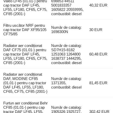
Valeo LF45 (01.01-) pentru
698853 44511
cap tractor DAF LF45,
5001833357
40,32 EUR
LF55, LF180, CF65, CF75,
1605822 20559995,
CF85 (2001-)
combustibil: diesel
Filtru uscător NRF pentru
Număr de catalog:
cap tractor DAF XF95/105
30 EUR
1698300N
CF75/85
Radiator aer condiționat
Număr de catalog:
DAF CF75 (01.01-) pentru
SD7H15-8182
cap tractor DAF LF45,
1251063 1264800
60,48 EUR
LF55, LF180, CF65, CF75,
1638737 1444295,
CF85 (2001-)
combustibil: diesel
Radiator aer condiționat
DAF, MODINE CF85
Număr de catalog:
(01.01-) pentru cap tractor
1371355,
81,45 EUR
DAF LF45, LF55, LF180,
combustibil: diesel
CF65, CF75, CF85 (2001-)
Furtun aer condiționat Behr
CF85 (01.01-) pentru cap
Număr de catalog:
tractor DAF LF45, LF55,
1905326 1925727,
302,42 EUR