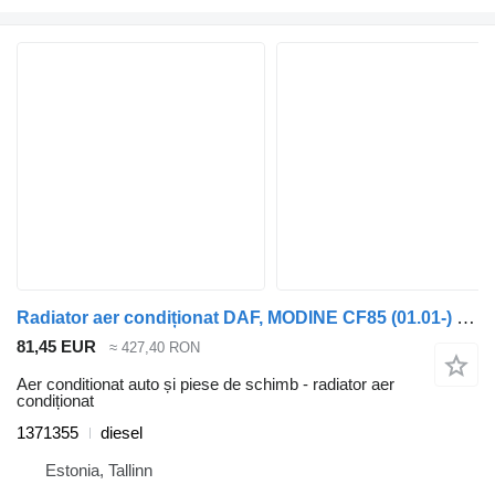
Radiator aer condiționat DAF, MODINE CF85 (01.01-) 1371355 pentru cap tractor DAF LF45, LF55, LF180, CF65, CF75, CF85 (2001-)
81,45 EUR
≈ 427,40 RON
Aer conditionat auto și piese de schimb - radiator aer
condiționat
1371355
diesel
Estonia, Tallinn