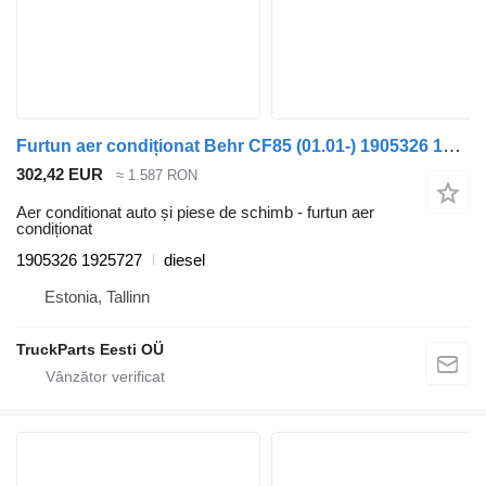
Furtun aer condiționat Behr CF85 (01.01-) 1905326 1925727 pentru cap tractor DAF LF45, LF55, LF180, CF65, CF75, CF85 (2001-)
302,42 EUR
≈ 1.587 RON
Aer conditionat auto și piese de schimb - furtun aer
condiționat
1905326 1925727
diesel
Estonia, Tallinn
TruckParts Eesti OÜ