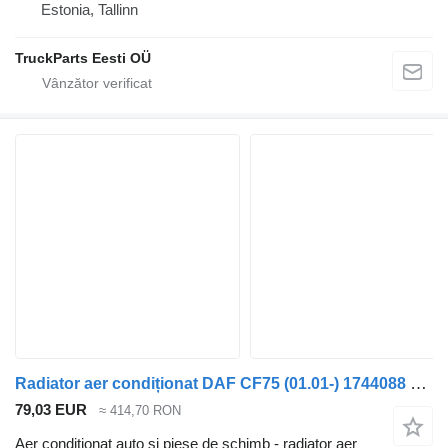
Estonia, Tallinn
TruckParts Eesti OÜ
Radiator aer condiționat DAF CF75 (01.01-) 1744088 pentru cap tractor DAF LF45, LF55, LF180, CF65, CF75, CF85 (2001-)
79,03 EUR
≈ 414,70 RON
Aer conditionat auto și piese de schimb - radiator aer