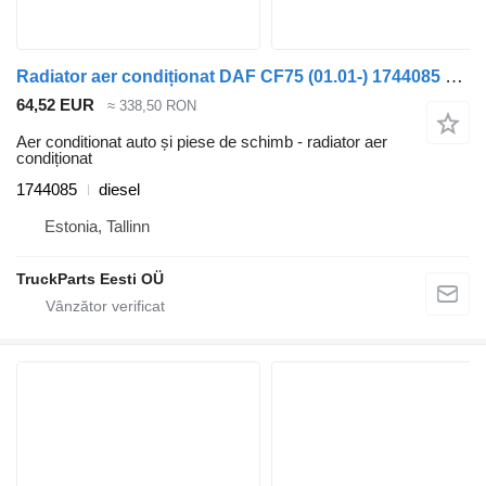
Radiator aer condiționat DAF CF75 (01.01-) 1744085 pentru cap tractor DAF LF45, LF55, LF180, CF65, CF75, CF85 (2001-)
64,52 EUR
≈ 338,50 RON
Aer conditionat auto și piese de schimb - radiator aer
condiționat
1744085
diesel
Estonia, Tallinn
TruckParts Eesti OÜ