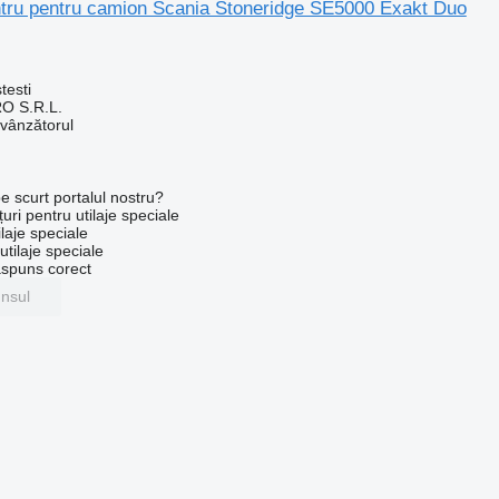
ntru pentru camion Scania Stoneridge SE5000 Exakt Duo
testi
O S.R.L.
 vânzătorul
e scurt portalul nostru?
uri pentru utilaje speciale
laje speciale
tilaje speciale
ăspuns corect
unsul