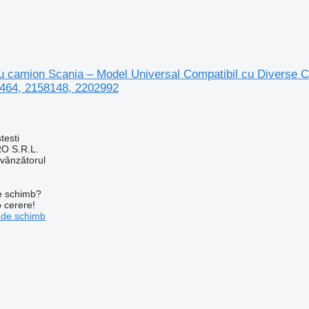
ru camion Scania – Model Universal Compatibil cu Diverse 
464, 2158148, 2202992
testi
O S.R.L.
 vânzătorul
de schimb?
o cerere!
 de schimb