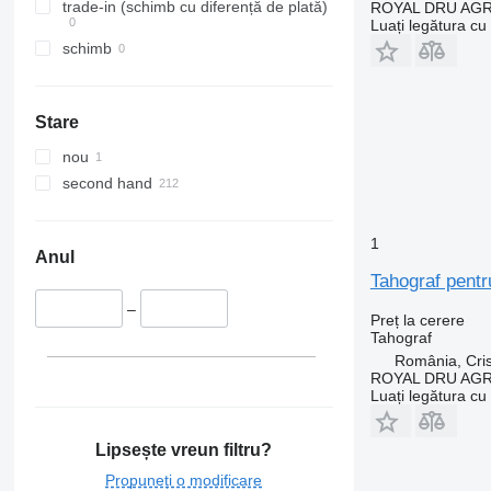
trade-in (schimb cu diferență de plată)
ROYAL DRU AGR
Luați legătura cu
schimb
Stare
nou
second hand
1
Anul
Tahograf pent
–
Preț la cerere
Tahograf
România, Cris
ROYAL DRU AGR
Luați legătura cu
Lipsește vreun filtru?
Propuneți o modificare