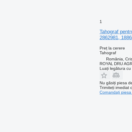
1
Tahograf pent
2862981, 1886
Preț la cerere
Tahograf
România, Cris
ROYAL DRU AGR
Luați legătura cu
Nu găsiți piesa 
Trimiteți imediat 
Comandați piesa