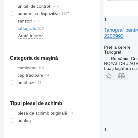
unităţi de control
panouri cu dispozitive
1
senzori
tahografe
Tahograf pent
2202992
Arată tuturor
Preț la cerere
Tahograf
Categoria de maşină
România, Cris
ROYAL DRU AGR
camioane
Luați legătura cu
cap tractoare
autobuze
Tipul piesei de schimb
piesă de schimb originală
analog
1