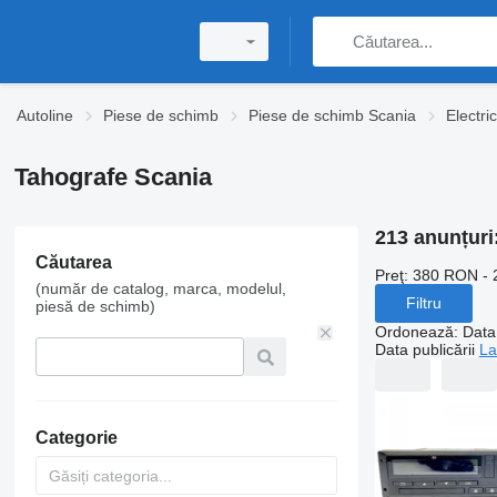
Autoline
Piese de schimb
Piese de schimb Scania
Electri
Tahografe Scania
213 anunțuri
Căutarea
Preţ:
380 RON - 
(număr de catalog, marca, modelul,
Filtru
piesă de schimb)
Ordonează
:
Data 
Data publicării
La
Categorie