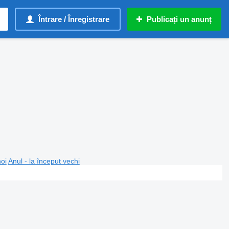
Întrare / Înregistrare
Publicați un anunț
noi
Anul - la început vechi