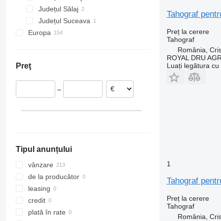
Județul Sălaj
VNL
Tahograf pent
Județul Suceava
Preț la cerere
Europa
Tahograf
Estonia
România, Cris
Lituania
ROYAL DRU AGR
Luați legătura cu
Preţ
Țările de Jos
Spania
–
Polonia
Danemarca
Marea Britanie
Slovacia
Tipul anunțului
1
vânzare
de la producător
Tahograf pent
leasing
Preț la cerere
credit
Tahograf
plată în rate
România, Cris