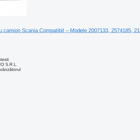
ru camion Scania Compatibil – Modele 2007133, 2574185, 2
testi
O S.R.L.
 vânzătorul