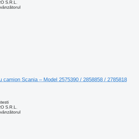
O S.R.L.
 vânzătorul
ru camion Scania – Model 2575390 / 2858858 / 2785818
testi
O S.R.L.
 vânzătorul