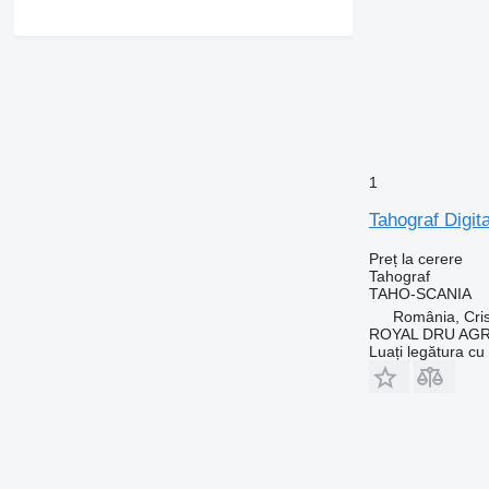
1
Tahograf Digi
Preț la cerere
Tahograf
TAHO-SCANIA
România, Cris
ROYAL DRU AGR
Luați legătura cu