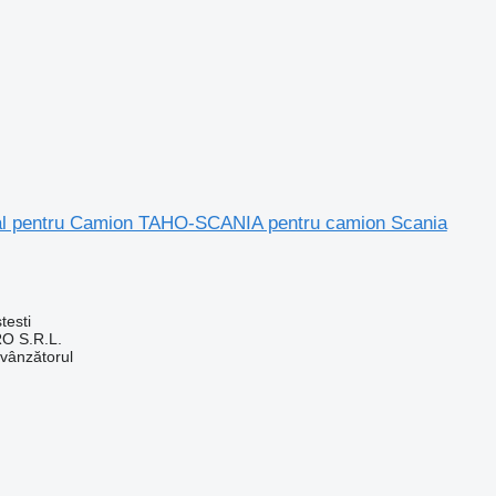
tal pentru Camion TAHO-SCANIA pentru camion Scania
testi
O S.R.L.
 vânzătorul