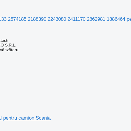
133 2574185 2188390 2243080 2411170 2862981 1886464 pe
testi
O S.R.L.
 vânzătorul
al pentru camion Scania