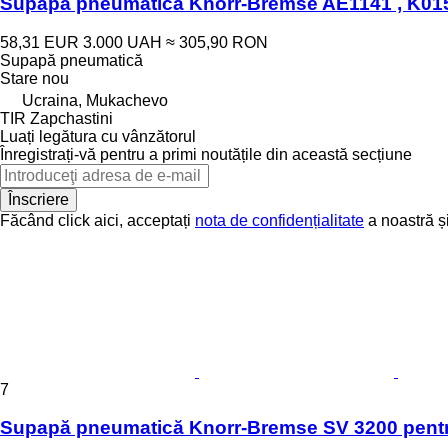
Supapă pneumatică Knorr-Bremse AE1141 , K01
58,31 EUR
3.000 UAH
≈ 305,90 RON
Supapă pneumatică
Stare
nou
Ucraina, Mukachevo
TIR Zapchastini
Luați legătura cu vânzătorul
Înregistrați-vă pentru a primi noutățile din această secțiune
Înscriere
Făcând click aici, acceptați
nota de confidențialitate
a noastră ș
7
Supapă pneumatică Knorr-Bremse SV 3200 pent