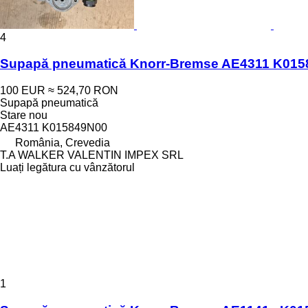
4
Supapă pneumatică Knorr-Bremse AE4311 K0158
100 EUR
≈ 524,70 RON
Supapă pneumatică
Stare
nou
AE4311 K015849N00
România, Crevedia
T.A WALKER VALENTIN IMPEX SRL
Luați legătura cu vânzătorul
1