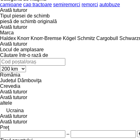
camioane
cap tractoare
semiremorci
remorci
autobuze
Arată tuturor
Tipul piesei de schimb
piesă de schimb originală
Arată tuturor
Marca
Haldex
Knorr
Knorr-Bremse
Kögel
Schmitz Cargobull
Schwarzm
Arată tuturor
Locul de amplasare
Căutare într-o rază de
România
Județul Dâmboviţa
Crevedia
Arată tuturor
Arată tuturor
altele
Ucraina
Arată tuturor
Arată tuturor
Preţ
–