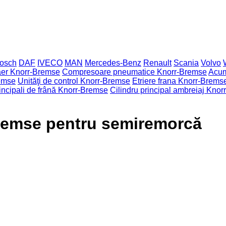
osch
DAF
IVECO
MAN
Mercedes-Benz
Renault
Scania
Volvo
aer Knorr-Bremse
Compresoare pneumatice Knorr-Bremse
Acum
emse
Unităţi de control Knorr-Bremse
Etriere frana Knorr-Brems
rincipali de frână Knorr-Bremse
Cilindru principal ambreiaj Kno
remse pentru semiremorcă