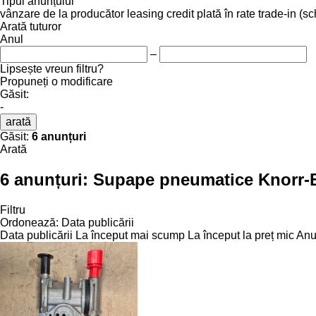
Tipul anunțului
vânzare
de la producător
leasing
credit
plată în rate
trade-in (s
Arată tuturor
Anul
–
Lipsește vreun filtru?
Propuneți o modificare
Găsit:
-
arată
Găsit:
6 anunțuri
Arată
6 anunțuri:
Supape pneumatice Knorr-
Filtru
Ordonează
:
Data publicării
Data publicării
La început mai scump
La început la preț mic
Anul