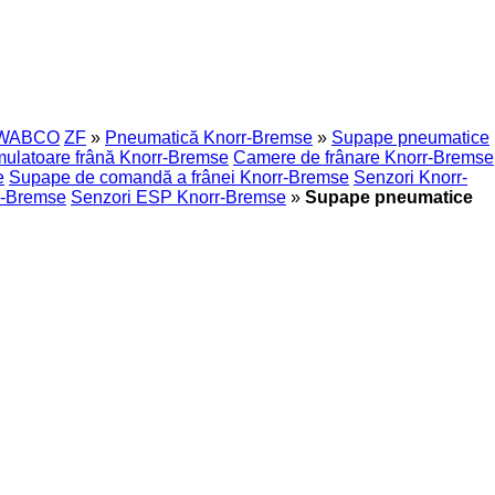
WABCO
ZF
»
Pneumatică Knorr-Bremse
»
Supape pneumatice
ulatoare frână Knorr-Bremse
Camere de frânare Knorr-Bremse
e
Supape de comandă a frânei Knorr-Bremse
Senzori Knorr-
rr-Bremse
Senzori ESP Knorr-Bremse
»
Supape pneumatice