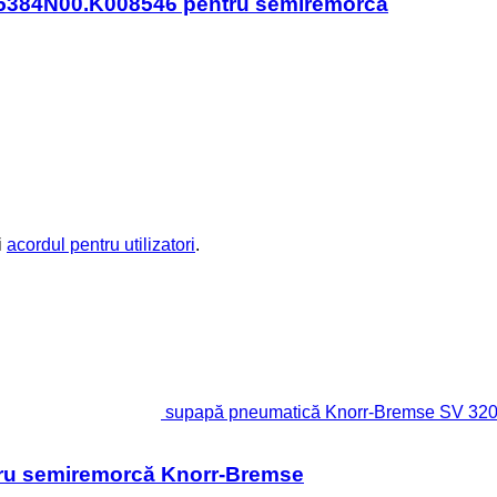
5384N00.K008546 pentru semiremorcă
i
acordul pentru utilizatori
.
supapă pneumatică Knorr-Bremse SV 320
ru semiremorcă Knorr-Bremse