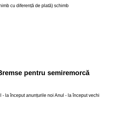
chimb cu diferență de plată)
schimb
Bremse pentru semiremorcă
 - la început anunțurile noi
Anul - la început vechi