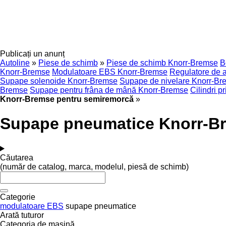
Publicați un anunț
Autoline
»
Piese de schimb
»
Piese de schimb Knorr-Bremse
B
Knorr-Bremse
Modulatoare EBS Knorr-Bremse
Regulatore de 
Supape solenoide Knorr-Bremse
Supape de nivelare Knorr-Br
Bremse
Supape pentru frâna de mână Knorr-Bremse
Cilindri p
Knorr-Bremse pentru semiremorcă
»
Supape pneumatice Knorr-B
Căutarea
(număr de catalog, marca, modelul, piesă de schimb)
Categorie
modulatoare EBS
supape pneumatice
Arată tuturor
Categoria de maşină