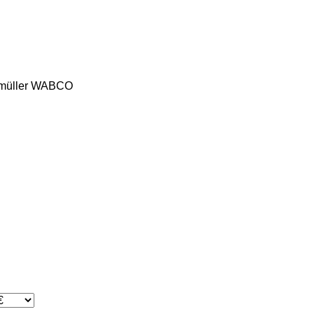
üller
WABCO