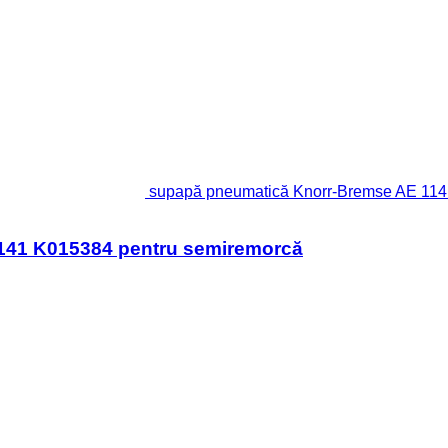
supapă pneumatică Knorr-Bremse AE 114
141 K015384 pentru semiremorcă