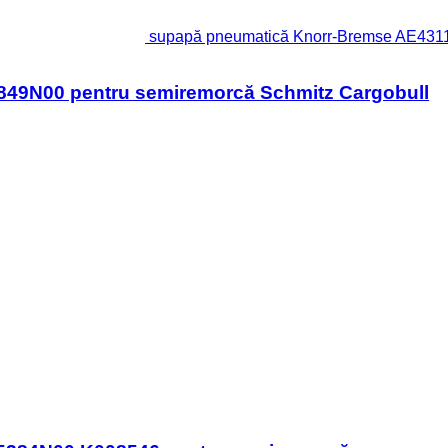
supapă pneumatică Knorr-Bremse AE4311
49N00 pentru semiremorcă Schmitz Cargobull