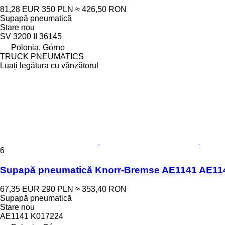
81,28 EUR
350 PLN
≈ 426,50 RON
Supapă pneumatică
Stare
nou
SV 3200 II 36145
Polonia, Górno
TRUCK PNEUMATICS
Luați legătura cu vânzătorul
6
Supapă pneumatică Knorr-Bremse AE1141 AE114
67,35 EUR
290 PLN
≈ 353,40 RON
Supapă pneumatică
Stare
nou
AE1141 K017224