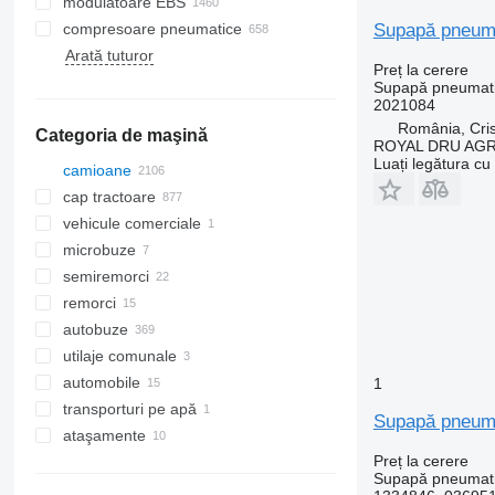
modulatoare EBS
Supapă pneuma
compresoare pneumatice
Arată tuturor
Preț la cerere
Supapă pneumat
2021084
România, Cris
Categoria de maşină
ROYAL DRU AGR
Luați legătura cu
camioane
cap tractoare
vehicule comerciale
microbuze
semiremorci
remorci
autobuze
utilaje comunale
automobile
maşini comunale
1
transporturi pe apă
maşini de gunoi
Supapă pneuma
ataşamente
bărci
Preț la cerere
ataşamente pentru camioane
Supapă pneumat
instalaţii frigorifice