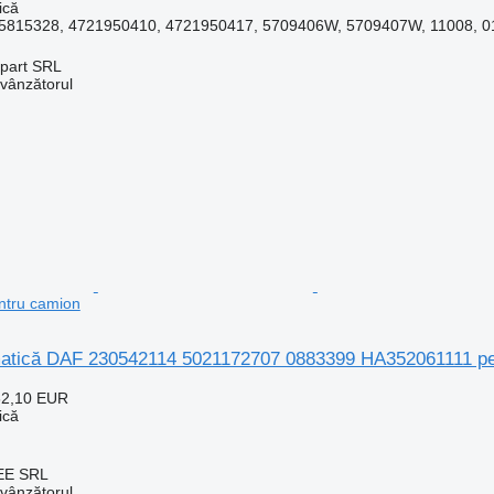
ică
815328, 4721950410, 4721950417, 5709406W, 5709407W, 11008, 011
art SRL
 vânzătorul
tru camion
atică DAF 230542114 5021172707 0883399 HA352061111 pe
62,10 EUR
ică
EE SRL
 vânzătorul