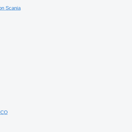
on Scania
VECO