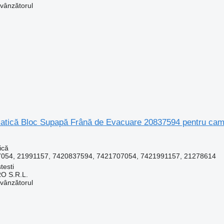
 vânzătorul
tică Bloc Supapă Frână de Evacuare 20837594 pentru cam
ică
054, 21991157, 7420837594, 7421707054, 7421991157, 21278614
testi
O S.R.L.
 vânzătorul