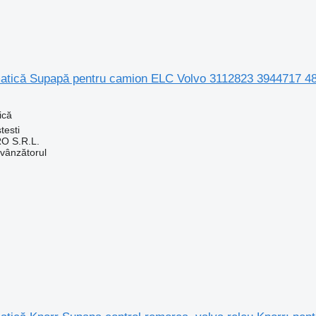
tică Supapă pentru camion ELC Volvo 3112823 3944717 4
ică
testi
O S.R.L.
 vânzătorul