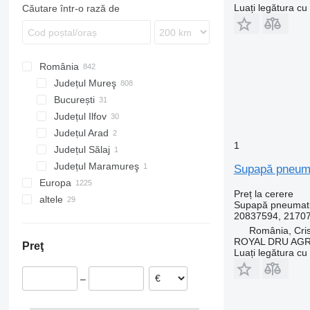
TGS
LK
T-series
FM
Luați legătura cu
Căutare într-o rază de
TGX
MB
FMX
S-Class
G-series
N-series
România
VNL
Județul Mureş
București
Județul Ilfov
Județul Arad
1
Județul Sălaj
Județul Maramureş
Supapă pneuma
Europa
Preț la cerere
altele
Portugalia
Supapă pneumat
20837594, 21707
Estonia
Ucraina
România, Cris
Danemarca
Columbia
ROYAL DRU AGR
Preţ
Țările de Jos
Luați legătura cu
Polonia
–
Belgia
Lituania