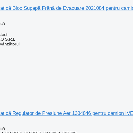
tică Bloc Supapă Frână de Evacuare 2021084 pentru cami
ică
testi
O S.R.L.
 vânzătorul
tică Regulator de Presiune Aer 1334846 pentru camion I
ică