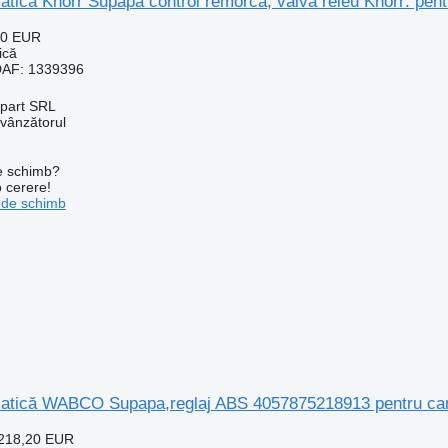
tică Knorr Supapa control remorca, valva releu Knorr: pen
40 EUR
ică
DAF: 1339396
art SRL
 vânzătorul
de schimb?
o cerere!
 de schimb
atică WABCO Supapa,reglaj ABS 4057875218913 pentru c
218,20 EUR