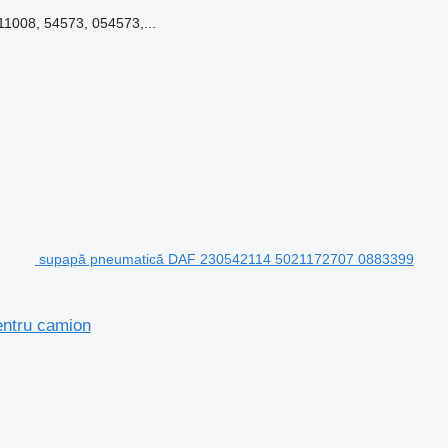
008, 54573, 054573,...
supapă pneumatică DAF 230542114 5021172707 0883399
ntru camion