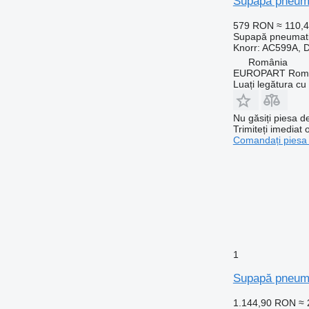
Supapă pneuma
579 RON
≈ 110,
Supapă pneumat
Knorr: AC599A, 
România
EUROPART Romp
Luați legătura cu
Nu găsiți piesa 
Trimiteți imediat 
Comandați piesa
1
Supapă pneum
1.144,90 RON
≈ 