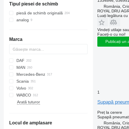
1334846, 036951
Tipul piesei de schimb
macarale montate
România, Cris
ROYAL DRU AGR
piesă de schimb originală
Luați legătura cu
analog
Vindeți utilaje sa
Faceți-o cu noi!
Marca
Publicați un 
DAF
MAN
CF
F-MAX
EuroCargo
Mercedes-Benz
LF
EuroStar
A-series
Scania
XF
Eurorider
F90
A-Class
Canter
Magnum
Volvo
Eurotech
L2000
Actros
Mascott
R-series
LT
1
WABCO
Eurotrakker
LE
Antos
Megane
S-series
A-series
Supapă pneuma
Arată tuturor
S-Way
Lion's series
Arocs
Midliner
B-series
Stralis
TGA
Atego
Midlum
F89
Preț la cerere
Trakker
TGL
Axor
Premium
FH
Supapă pneumat
Locul de amplasare
TGM
Econic
Scenic
FL
România, Cris
ROYAL DRU AGR