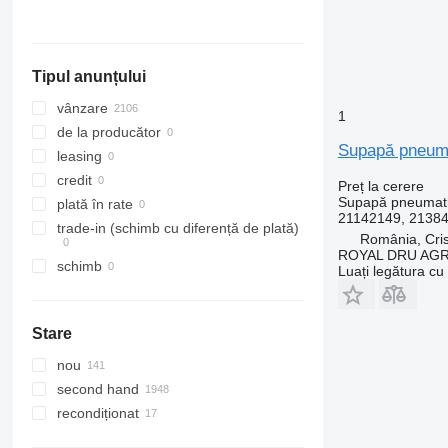
Spania
Arată tuturor
Tipul anunțului
vânzare
1
de la producător
Supapă pneuma
leasing
credit
Preț la cerere
Supapă pneumat
plată în rate
21142149, 2138
trade-in (schimb cu diferență de plată)
România, Cris
ROYAL DRU AGR
schimb
Luați legătura cu
Stare
nou
second hand
recondiționat