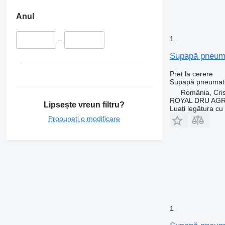
Anul
1
–
Supapă pneuma
Preț la cerere
Supapă pneumat
România, Cris
ROYAL DRU AGR
Lipsește vreun filtru?
Luați legătura cu
Propuneți o modificare
1