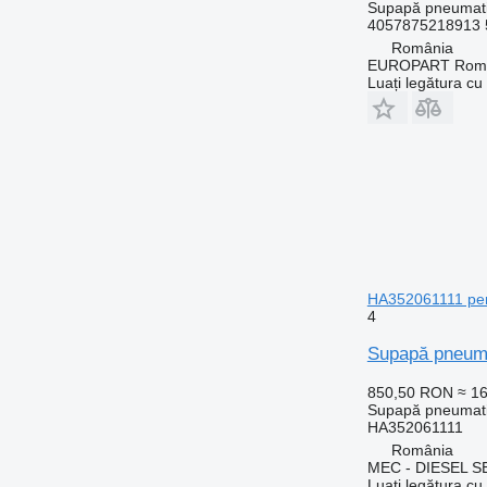
Supapă pneumat
4057875218913 5
România
EUROPART Romp
Luați legătura cu
HA352061111 pen
4
Supapă pneum
850,50 RON
≈ 1
Supapă pneumat
HA352061111
România
MEC - DIESEL S
Luați legătura cu