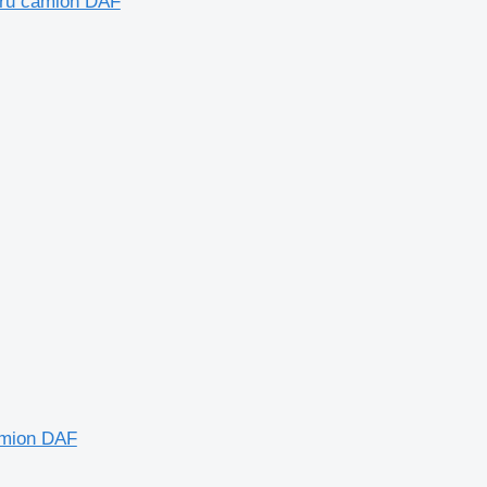
tru camion DAF
amion DAF