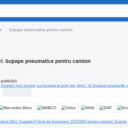
e
Supape pneumatice pentru camion
i:
Supape pneumatice pentru camion
publicării
 început mai scump
La început la preț mic
Anul - la început anunțurile 