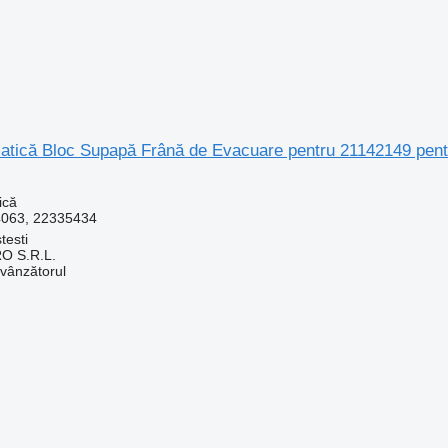
tică Bloc Supapă Frână de Evacuare pentru 21142149 pent
ică
4063, 22335434
testi
O S.R.L.
 vânzătorul