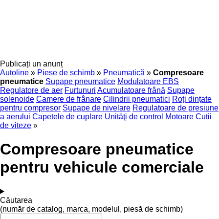
Publicați un anunț
Autoline
»
Piese de schimb
»
Pneumatică
»
Compresoare
pneumatice
Supape pneumatice
Modulatoare EBS
Regulatore de aer
Furtunuri
Acumulatoare frână
Supape
solenoide
Camere de frânare
Cilindrii pneumatici
Roți dințate
pentru compresor
Supape de nivelare
Regulatoare de presiune
a aerului
Capetele de cuplare
Unităţi de control
Motoare
Cutii
de viteze
»
Compresoare pneumatice
pentru vehicule comerciale
Căutarea
(număr de catalog, marca, modelul, piesă de schimb)