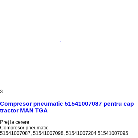
3
Compresor pneumatic 51541007087 pentru cap
tractor MAN TGA
Preț la cerere
Compresor pneumatic
51541007087, 51541007098, 51541007204 51541007095