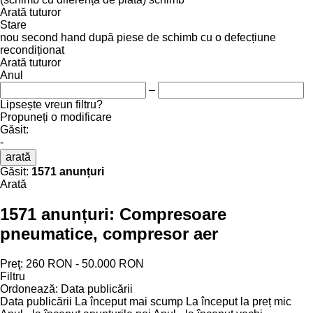
Arată tuturor
Stare
nou
second hand
după piese de schimb
cu o defecțiune
recondiționat
Arată tuturor
Anul
–
Lipsește vreun filtru?
Propuneți o modificare
Găsit:
-
arată
Găsit:
1571 anunțuri
Arată
1571 anunțuri:
Compresoare
pneumatice, compresor aer
Preţ:
260 RON - 50.000 RON
Filtru
Ordonează
:
Data publicării
Data publicării
La început mai scump
La început la preț mic