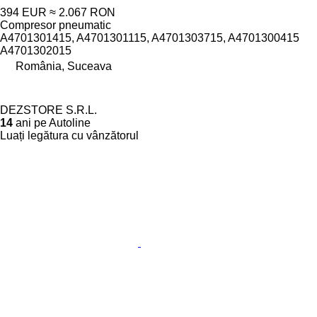
394 EUR
≈ 2.067 RON
Compresor pneumatic
A4701301415, A4701301115, A4701303715, A4701300415
A4701302015
România, Suceava
DEZSTORE S.R.L.
14
ani pe Autoline
Luați legătura cu vânzătorul