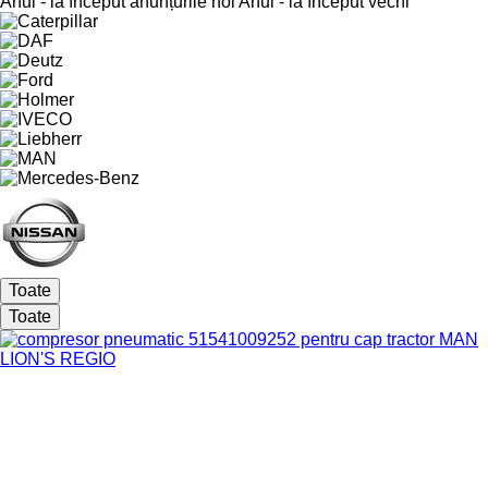
Anul - la început anunțurile noi
Anul - la început vechi
Toate
Toate