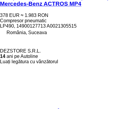
Mercedes-Benz ACTROS MP4
378 EUR
≈ 1.983 RON
Compresor pneumatic
LP490, 14900127713 A0021305515
România, Suceava
DEZSTORE S.R.L.
14
ani pe Autoline
Luați legătura cu vânzătorul