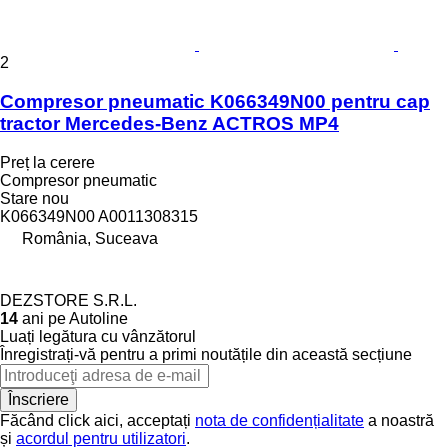
2
Compresor pneumatic K066349N00 pentru cap
tractor Mercedes-Benz ACTROS MP4
Preț la cerere
Compresor pneumatic
Stare
nou
K066349N00 A0011308315
România, Suceava
DEZSTORE S.R.L.
14
ani pe Autoline
Luați legătura cu vânzătorul
Înregistrați-vă pentru a primi noutățile din această secțiune
Înscriere
Făcând click aici, acceptați
nota de confidențialitate
a noastră
și
acordul pentru utilizatori
.