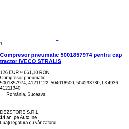
1
Compresor pneumatic 5001857974 pentru cap
tractor IVECO STRALIS
126 EUR
≈ 661,10 RON
Compresor pneumatic
5001857974, 41211122, 504016500, 504293730, LK4936
41211340
România, Suceava
DEZSTORE S.R.L.
14
ani pe Autoline
Luați legătura cu vânzătorul