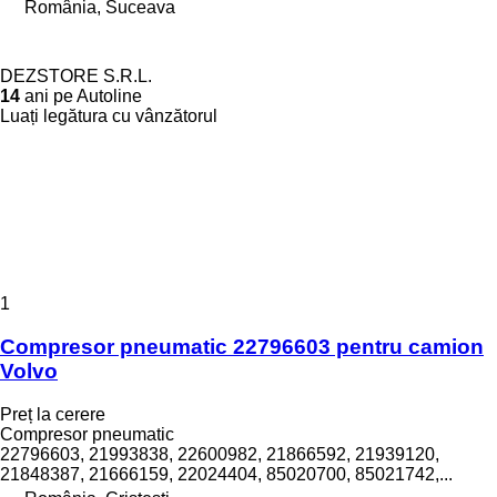
România, Suceava
DEZSTORE S.R.L.
14
ani pe Autoline
Luați legătura cu vânzătorul
1
Compresor pneumatic 22796603 pentru camion
Volvo
Preț la cerere
Compresor pneumatic
22796603, 21993838, 22600982, 21866592, 21939120,
21848387, 21666159, 22024404, 85020700, 85021742,...