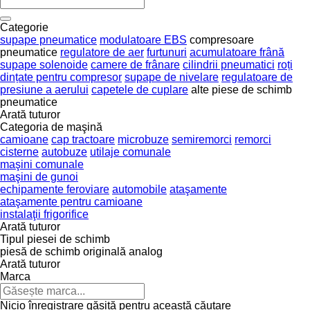
Categorie
supape pneumatice
modulatoare EBS
compresoare
pneumatice
regulatore de aer
furtunuri
acumulatoare frână
supape solenoide
camere de frânare
cilindrii pneumatici
roți
dințate pentru compresor
supape de nivelare
regulatoare de
presiune a aerului
capetele de cuplare
alte piese de schimb
pneumatice
Arată tuturor
Categoria de maşină
camioane
cap tractoare
microbuze
semiremorci
remorci
cisterne
autobuze
utilaje comunale
maşini comunale
maşini de gunoi
echipamente feroviare
automobile
ataşamente
ataşamente pentru camioane
instalaţii frigorifice
Arată tuturor
Tipul piesei de schimb
piesă de schimb originală
analog
Arată tuturor
Marca
Nicio înregistrare găsită pentru această căutare