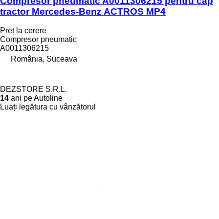
Compresor pneumatic A0011306215 pentru cap
tractor Mercedes-Benz ACTROS MP4
Preț la cerere
Compresor pneumatic
A0011306215
România, Suceava
DEZSTORE S.R.L.
14
ani pe Autoline
Luați legătura cu vânzătorul