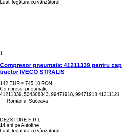
Luați legătura cu vânzătorul
1
Compresor pneumatic 41211339 pentru cap
tractor IVECO STRALIS
142 EUR
≈ 745,10 RON
Compresor pneumatic
41211339, 504308843, 99471918, 99471918 41211121
România, Suceava
DEZSTORE S.R.L.
14
ani pe Autoline
Luați legătura cu vânzătorul