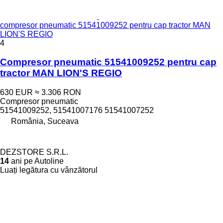
compresor pneumatic 51541009252 pentru cap tractor MAN
LION'S REGIO
4
Compresor pneumatic 51541009252 pentru cap
tractor MAN LION'S REGIO
630 EUR
≈ 3.306 RON
Compresor pneumatic
51541009252, 51541007176 51541007252
România, Suceava
DEZSTORE S.R.L.
14
ani pe Autoline
Luați legătura cu vânzătorul