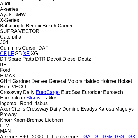
Audi
A-series
Ayats
BMW
X-Series
Baltacıoğlu
Bendix
Bosch
Carrier
SUPRA
VECTOR
Caterpillar
304
Cummins
Cursor
DAF
CF
LF
SB
XF
XG
DT Spare Parts
DTR
Detroit Diesel
Deutz
BF
Ford
F-MAX
GHH
Gardner Denver
General Motors
Haldex
Holmer
Holset
Hori
IVECO
Crossway
Daily
EuroCargo
EuroStar
Eurorider
Eurotech
Eurotrakker
Stralis
Trakker
Ingersoll Rand
Irisbus
Axer
Citelis
Crossway
Daily
Domino
Evadys
Karosa
Magelys
Proway
Knorr
Knorr-Bremse
Liebherr
LTM
MAN
A-series
F90
L2000
LE
Lion's series
TGA
TGL
TGM
TGS
TGX