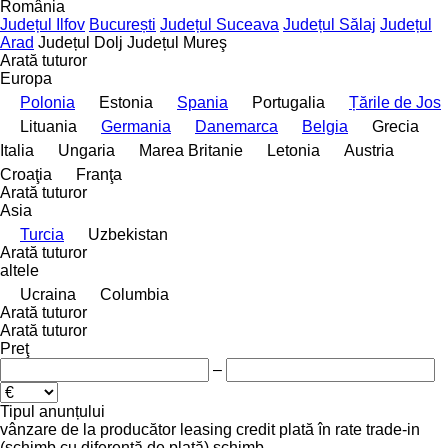
România
Județul Ilfov
București
Județul Suceava
Județul Sălaj
Județul
Arad
Județul Dolj
Județul Mureş
Arată tuturor
Europa
Polonia
Estonia
Spania
Portugalia
Țările de Jos
Lituania
Germania
Danemarca
Belgia
Grecia
Italia
Ungaria
Marea Britanie
Letonia
Austria
Croaţia
Franţa
Arată tuturor
Asia
Turcia
Uzbekistan
Arată tuturor
altele
Ucraina
Columbia
Arată tuturor
Arată tuturor
Preţ
–
Tipul anunțului
vânzare
de la producător
leasing
credit
plată în rate
trade-in
(schimb cu diferență de plată)
schimb