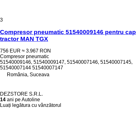
3
Compresor pneumatic 51540009146 pentru cap
tractor MAN TGX
756 EUR
≈ 3.967 RON
Compresor pneumatic
51540009146, 51540009147, 51540007146, 51540007145,
51540007144 51540007147
România, Suceava
DEZSTORE S.R.L.
14
ani pe Autoline
Luați legătura cu vânzătorul