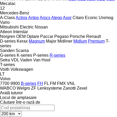
Mecalac
12
Mercedes-Benz
A-Class
Actros
Antos
Arocs
Atego
Axor
Citaro
Econic
Unimog
Vario
Mitsubishi Electric
Nissan
Atleon
Interstar
Norgren
OEM
Optare
Paccar
Pegaso
Porsche
Renault
D-series
Kerax
Magnum
Major
Midliner
Midlum
Premium
T-
series
Sanden
Scania
G-series
K-series
P-series
R-series
Setra
VDL
Vaden
Van Hool
T-series
Voith
Volkswagen
LT
Volvo
7700
9900
B-series
FH
FL
FM
FMX
VNL
WABCO
Welgro
ZF Lenksysteme
Zanotti
Zexel
Arată tuturor
Locul de amplasare
Căutare într-o rază de