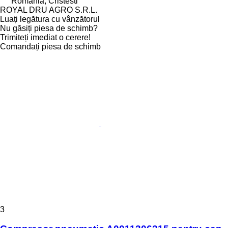
România, Cristesti
ROYAL DRU AGRO S.R.L.
Luați legătura cu vânzătorul
Nu găsiți piesa de schimb?
Trimiteți imediat o cerere!
Comandați piesa de schimb
3