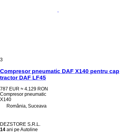
3
Compresor pneumatic DAF X140 pentru cap
tractor DAF LF45
787 EUR
≈ 4.129 RON
Compresor pneumatic
X140
România, Suceava
DEZSTORE S.R.L.
14
ani pe Autoline