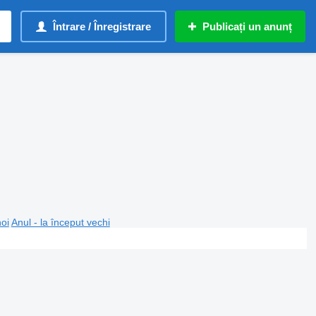
Întrare / Înregistrare
Publicați un anunț
noi
Anul - la început vechi