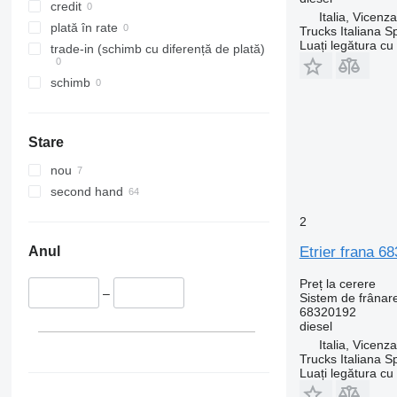
credit
Italia, Vicenz
plată în rate
Trucks Italiana S
Luați legătura cu
trade-in (schimb cu diferență de plată)
schimb
Stare
nou
second hand
2
Etrier frana 6
Anul
Preț la cerere
–
Sistem de frânare
68320192
diesel
Italia, Vicenz
Trucks Italiana S
Luați legătura cu