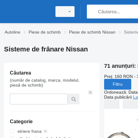
Autoline
Piese de schimb
Piese de schimb Nissan
Sistem
Sisteme de frânare Nissan
71 anunțuri:
Căutarea
Preţ:
160 RON - 
(număr de catalog, marca, modelul,
Filtru
piesă de schimb)
Ordonează
:
Data 
Data publicării
La
Categorie
etriere frana