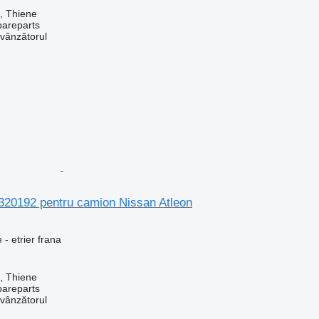
a, Thiene
pareparts
 vânzătorul
8320192 pentru camion Nissan Atleon
 - etrier frana
a, Thiene
pareparts
 vânzătorul