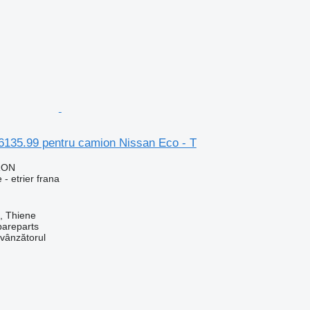
16135.99 pentru camion Nissan Eco - T
RON
 - etrier frana
a, Thiene
pareparts
 vânzătorul