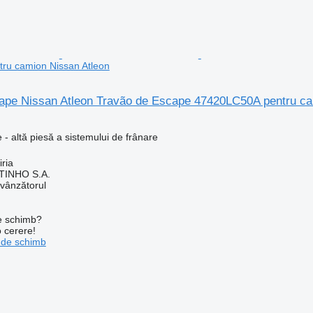
ru camion Nissan Atleon
ape Nissan Atleon Travão de Escape 47420LC50A pentru ca
 - altă piesă a sistemului de frânare
iria
TINHO S.A.
 vânzătorul
de schimb?
o cerere!
 de schimb