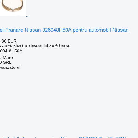
nel Franare Nissan 326048H50A pentru automobil Nissan
6,86 EUR
 - altă piesă a sistemului de frânare
2604-8H50A
a Mare
O SRL
 vânzătorul