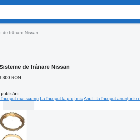
e de frânare Nissan
Sisteme de frânare Nissan
3.800 RON
publicării
 început mai scump
La început la preț mic
Anul - la început anunțurile 