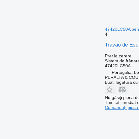
47420LC50A pent
4
Travão de Esc
Preț la cerere
Sistem de frânare
47420LC50A
Portugalia, Le
PERALTA & COU
Luați legătura cu
Nu găsiți piesa 
Trimiteți imediat 
Comandați piesa