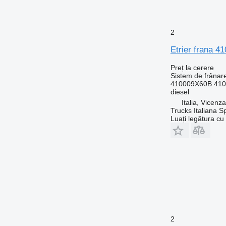
2
Etrier frana 
Preț la cerere
Sistem de frânare
410009X60B 41
diesel
Italia, Vicenz
Trucks Italiana S
Luați legătura cu
2