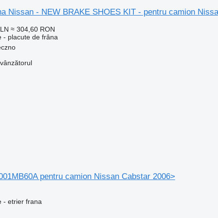
râna Nissan - NEW BRAKE SHOES KIT - pentru camion N
PLN
≈ 304,60 RON
 - placute de frâna
eczno
 vânzătorul
41001MB60A pentru camion Nissan Cabstar 2006>
 - etrier frana