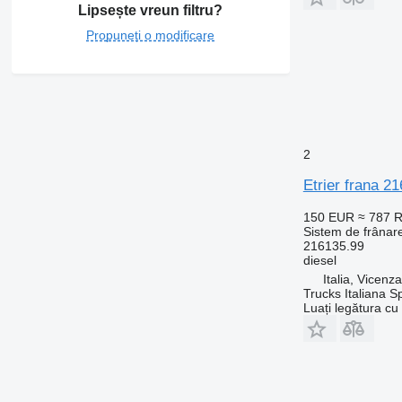
Lipsește vreun filtru?
Propuneți o modificare
2
Etrier frana 2
150 EUR
≈ 787 
Sistem de frânare
216135.99
diesel
Italia, Vicenz
Trucks Italiana S
Luați legătura cu