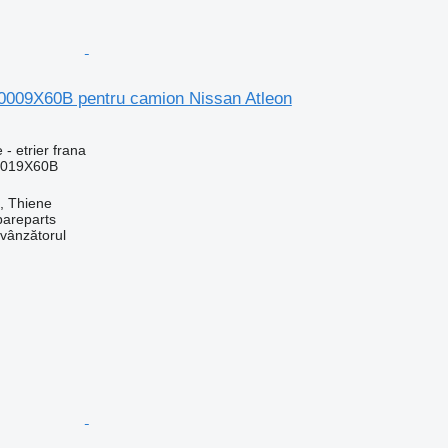
410009X60B pentru camion Nissan Atleon
 - etrier frana
0019X60B
a, Thiene
pareparts
 vânzătorul