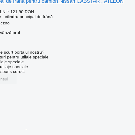
cipal de frână pentru camion Nissan CABSTAR , ATLEON
PLN
≈ 121,90 RON
- cilindru principal de frână
eczno
 vânzătorul
e scurt portalul nostru?
uri pentru utilaje speciale
laje speciale
tilaje speciale
ăspuns corect
unsul