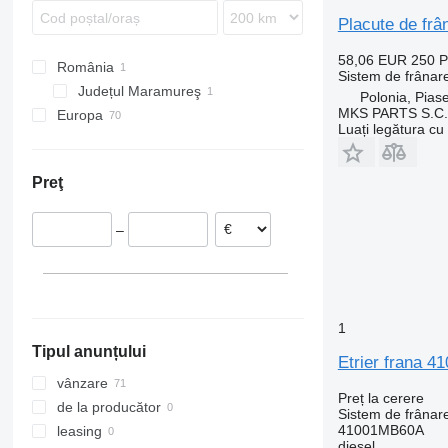
LK
Midlum
FL
Placute de f
MB
Premium
FM
58,06 EUR
250 
România
O-series
T-series
FMX
Sistem de frânare
Județul Maramureş
SK
N-series
Polonia, Pias
MKS PARTS S.C.
Europa
Sprinter
VNL
Luați legătura cu
Spania
Tourismo
Italia
Unimog
Preţ
Portugalia
Vario
Polonia
Viano
–
Ungaria
Vito
Lituania
1
Tipul anunțului
Etrier frana 
vânzare
Preț la cerere
de la producător
Sistem de frânare
41001MB60A
leasing
diesel