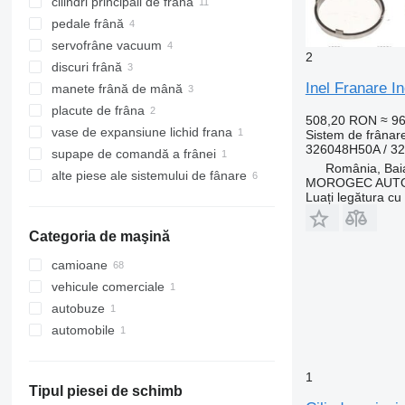
cilindri principali de frână
pedale frână
servofrâne vacuum
2
discuri frână
Inel Franare I
manete frână de mână
placute de frâna
508,20 RON
≈ 9
vase de expansiune lichid frana
Sistem de frânare
326048H50A / 3
supape de comandă a frânei
România, Bai
alte piese ale sistemului de fânare
MOROGEC AUT
Luați legătura cu
Categoria de maşină
camioane
vehicule comerciale
autobuze
automobile
1
Tipul piesei de schimb