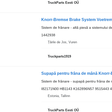
TruckParts Eesti OÜ
Knorr-Bremse Brake System Voetrem 
Sistem de frânare - altă piesă a sistemului d
1442938
Țările de Jos, Vuren
Truckparts1919
Sistem de frânare - supapă pentru frâna de
I82171N00 HB1143 K162896N57 9515443 
Estonia, Tallinn
TruckParts Eesti OÜ