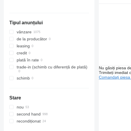
Italia
Arată tuturor
Tipul anunțului
vânzare
de la producător
leasing
credit
plată în rate
trade-in (schimb cu diferență de plată)
Nu găsiți piesa 
Trimiteți imediat 
Comandați piesa
schimb
Stare
nou
second hand
recondiționat