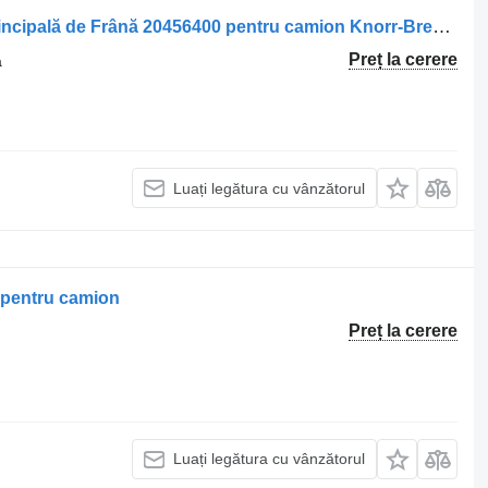
Cilindru principal de frână Supapă Principală de Frână 20456400 pentru camion Knorr-Bremse Volvo 20456400 21390585
Preț la cerere
ă
Luați legătura cu vânzătorul
 pentru camion
Preț la cerere
Luați legătura cu vânzătorul