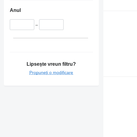
Anul
–
Lipsește vreun filtru?
Propuneți o modificare