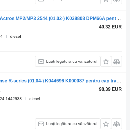
Manetă frână de mână Knorr-Bremse Actros MP2/MP3 2544 (01.02-) K038808 DPM66A pentru cap tractor Mercedes-Benz Actros, Axor MP1, MP2, MP3 (1996-2014)
40,32 EUR
84
diesel
Luați legătura cu vânzătorul
Cilindru principal de frână Knorr-Bremse R-series (01.04-) K044696 K000087 pentru cap tractor Scania P,G,R,T-series (2004-2017)
98,39 EUR
ă
24 1442938
diesel
Luați legătura cu vânzătorul