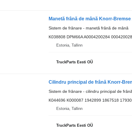
Sistem de frânare - manetă frână de mână
K038808 DPM66A A0004200284 00042002
Estonia, Tallinn
TruckParts Eesti OÜ
Sistem de frânare - cilindru principal de frân
K044696 K000087 1942899 1867518 17930
Estonia, Tallinn
TruckParts Eesti OÜ