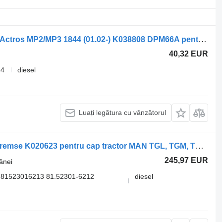
Manetă frână de mână Knorr-Bremse Actros MP2/MP3 1844 (01.02-) K038808 DPM66A pentru cap tractor Mercedes-Benz Actros, Axor MP1, MP2, MP3 (1996-2014)
40,32 EUR
84
diesel
Luați legătura cu vânzătorul
Supapă de comandă a frânei Knorr-Bremse K020623 pentru cap tractor MAN TGL, TGM, TGS, TGX (2005-2021)
245,97 EUR
ânei
 81523016213 81.52301-6212
diesel