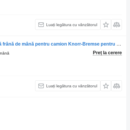
Luați legătura cu vânzătorul
Supapă pentru frâna de mână Supapă frână de mână pentru camion Knorr-Bremse pentru Volvo 9515443 / 4822431 / 23506035
Preț la cerere
 mână
Luați legătura cu vânzătorul