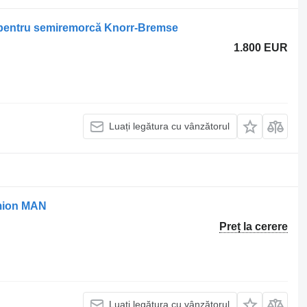
 pentru semiremorcă Knorr-Bremse
1.800 EUR
Luați legătura cu vânzătorul
amion MAN
Preț la cerere
Luați legătura cu vânzătorul