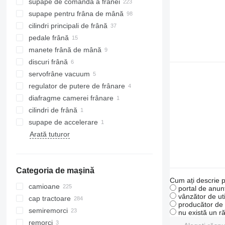
supape de comandă a frânei
supape pentru frâna de mână
cilindri principali de frână
pedale frână
manete frână de mână
discuri frână
servofrâne vacuum
regulator de putere de frânare
diafragme camerei frânare
cilindri de frână
supape de accelerare
Arată tuturor
Categoria de maşină
Cum ați descrie p
camioane
portal de anunț
vânzător de uti
cap tractoare
producător de u
semiremorci
nu există un r
remorci