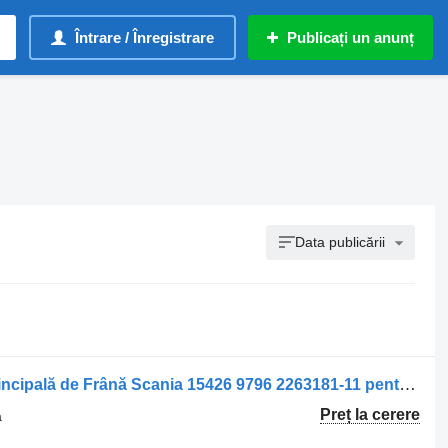
Întrare / Înregistrare
Publicați un anunț
Data publicării
Cilindru principal de frână Supapa Principală de Frână Scania 15426 9796 2263181-11 pentru camion Knorr-Bremse
Preț la cerere
ă