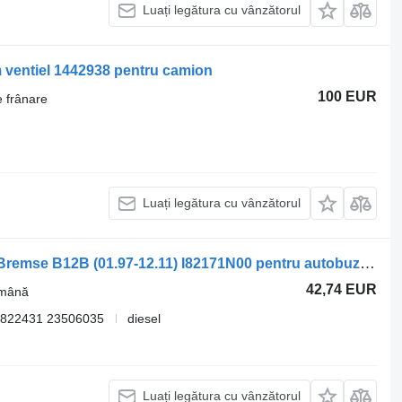
Luați legătura cu vânzătorul
ventiel 1442938 pentru camion
100 EUR
e frânare
Luați legătura cu vânzătorul
Supapă pentru frâna de mână Knorr-Bremse B12B (01.97-12.11) I82171N00 pentru autobuz Volvo B6, B7, B9, B10, B12 bus (1978-2011)
42,74 EUR
 mână
4822431 23506035
diesel
Luați legătura cu vânzătorul