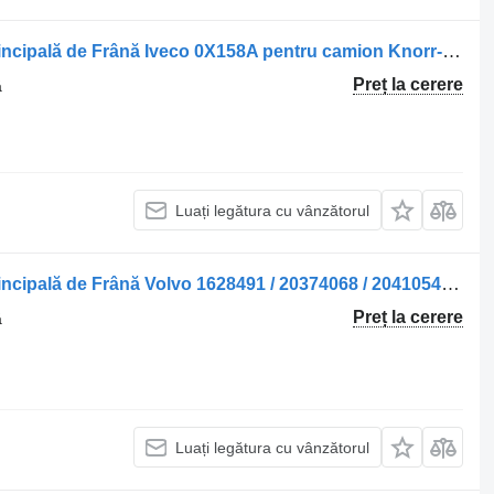
Cilindru principal de frână Supapă Principală de Frână Iveco 0X158A pentru camion Knorr-Bremse
Preț la cerere
ă
Luați legătura cu vânzătorul
Cilindru principal de frână Supapă Principală de Frână Volvo 1628491 / 20374068 / 20410545 pentru camion Knorr-Bremse
Preț la cerere
ă
Luați legătura cu vânzătorul