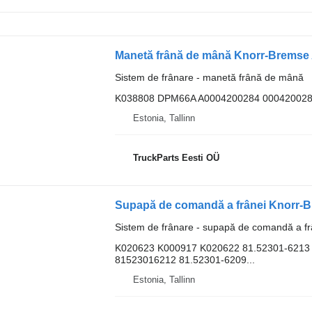
Sistem de frânare - manetă frână de mână
K038808 DPM66A A0004200284 00042002
Estonia, Tallinn
TruckParts Eesti OÜ
Sistem de frânare - supapă de comandă a fr
K020623 K000917 K020622 81.52301-6213
81523016212 81.52301-6209...
Estonia, Tallinn