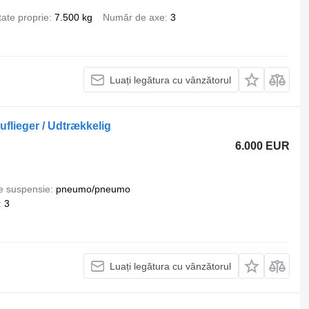
ate proprie
7.500 kg
Număr de axe
3
Luați legătura cu vânzătorul
uflieger / Udtrækkelig
6.000 EUR
e suspensie
pneumo/pneumo
3
Luați legătura cu vânzătorul