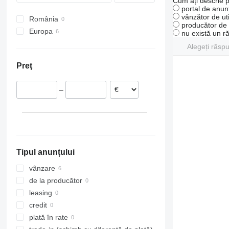
Cum ați descrie p
portal de anunț
vânzător de uti
România
producător de u
Europa
nu există un r
Danemarca
Alegeți răsp
Norvegia
Preţ
Lituania
–
Tipul anunțului
vânzare
de la producător
leasing
credit
plată în rate