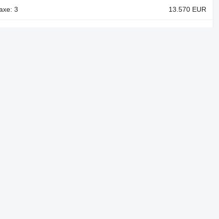
axe: 3
13.570 EUR
o/pneumo, greutate proprie: 10.500 kg, număr
5.400 EUR
o/pneumo, greutate proprie: 10.500 kg, număr
6.000 EUR
o/pneumo, greutate proprie: 10.240 kg, număr
34.200 EUR
vânzare
Proiectele noastre
Autoline™
Machineryline™