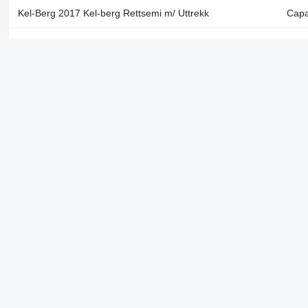
Kel-Berg 2017 Kel-berg Rettsemi m/ Uttrekk
Capa
Anul
Kel-Berg Extendable / Ausziehbarer auflieger
de a
Kel-Berg Extendable / Ausziehbarer auflieger /
Anul
Udtrækkelig
de a
Anul
Kel-Berg Extendable / Ausziehbarer auflieger
de a
Vezi şi
Semiremorcă
Semiremorcă transport de cereale
Semiremorcă trans
Semiremorcă prelate
Companie
Informaţie
Despre noi
Termene & Condiții
Ajutor
Politica de confidenți