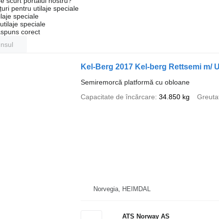
e scurt portalul nostru?
uri pentru utilaje speciale
laje speciale
tilaje speciale
ăspuns corect
unsul
Kel-Berg 2017 Kel-berg Rettsemi m/ U
Semiremorcă platformă cu obloane
Capacitate de încărcare
34.850 kg
Greuta
Norvegia, HEIMDAL
ATS Norway AS