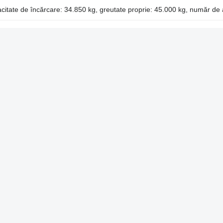
citate de încărcare: 34.850 kg, greutate proprie: 45.000 kg, număr de 
: 2006, capacitate de încărcare: 34.500 kg, bară de suspensie: pneum
xe: 3
: 2006, capacitate de încărcare: 34.500 kg, bară de suspensie: pneum
xe: 3
: 2021, capacitate de încărcare: 34.760 kg, bară de suspensie: pneum
xe: 3
port de lemne
SPMT second hand
Semiremorcă Schmitz Cargobull de 
Propunerile noastre
Publicitate pe Autoline
alitate
Publicați un anunț