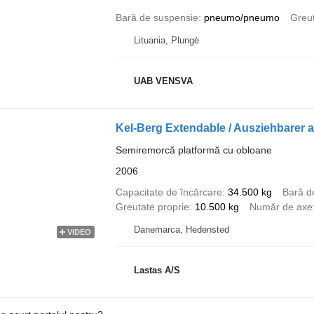
Bară de suspensie
pneumo/pneumo
Greut
Lituania, Plungė
UAB VENSVA
Kel-Berg Extendable / Ausziehbarer a
Semiremorcă platformă cu obloane
2006
Capacitate de încărcare
34.500 kg
Bară d
Greutate proprie
10.500 kg
Număr de axe
Danemarca, Hedensted
VIDEO
Lastas A/S