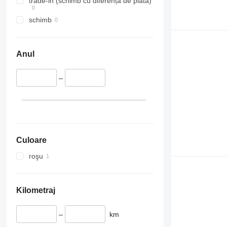
trade-in (schimb cu diferență de plată)
schimb
Anul
–
Culoare
roşu
Kilometraj
–
km