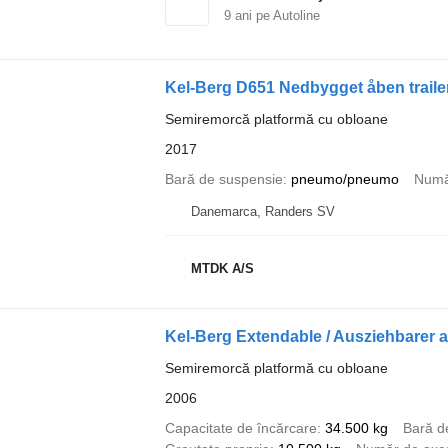
9
ani pe Autoline
Kel-Berg D651 Nedbygget åben traile
Semiremorcă platformă cu obloane
2017
Bară de suspensie
pneumo/pneumo
Numă
Danemarca, Randers SV
MTDK A/S
Kel-Berg Extendable / Ausziehbarer a
Semiremorcă platformă cu obloane
2006
Capacitate de încărcare
34.500 kg
Bară d