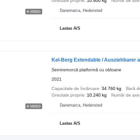
Greutate proprie
10.500 kg
Număr de axe
Danemarca, Hedensted
VIDEO
Lastas A/S
Kel-Berg Extendable / Ausziehbarer a
Semiremorcă platformă cu obloane
2021
Capacitate de încărcare
34.760 kg
Bară d
Greutate proprie
10.240 kg
Număr de axe
Danemarca, Hedensted
VIDEO
Lastas A/S