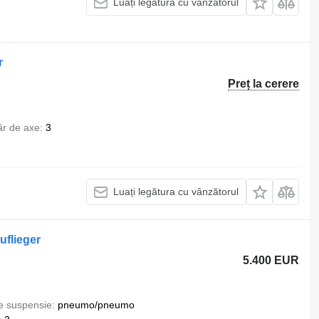
Luați legătura cu vânzătorul
r
Preț la cerere
r de axe
3
Luați legătura cu vânzătorul
uflieger
5.400 EUR
e suspensie
pneumo/pneumo