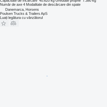
Capacitate de încărcare
40.620 kg
Greutate proprie
7.380 kg
Număr de axe
4
Modalitate de descărcare
din spate
Danemarca, Horsens
Poulsen Trucks & Trailers ApS
Luați legătura cu vânzătorul