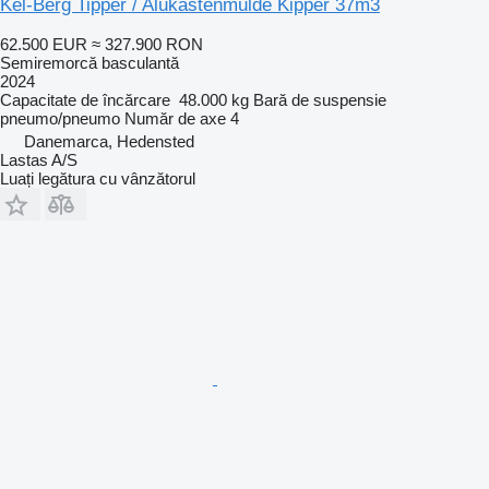
Kel-Berg Tipper / Alukastenmulde Kipper 37m3
62.500 EUR
≈ 327.900 RON
Semiremorcă basculantă
2024
Capacitate de încărcare
48.000 kg
Bară de suspensie
pneumo/pneumo
Număr de axe
4
Danemarca, Hedensted
Lastas A/S
Luați legătura cu vânzătorul