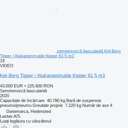
semiremorcă basculantă Kel-Berg
Tipper / Alukastenmulde Kipper 61,5 m3
19
VIDEO
Kel-Berg Tipper / Alukastenmulde Kipper 61,5 m3
43.000 EUR
≈ 225.600 RON
Semiremorcă basculantă
2020
Capacitate de încărcare
40.780 kg
Bară de suspensie
pneumo/pneumo
Greutate proprie
7.220 kg
Număr de axe
4
Danemarca, Hedensted
Lastas A/S
Luați legătura cu vânzătorul