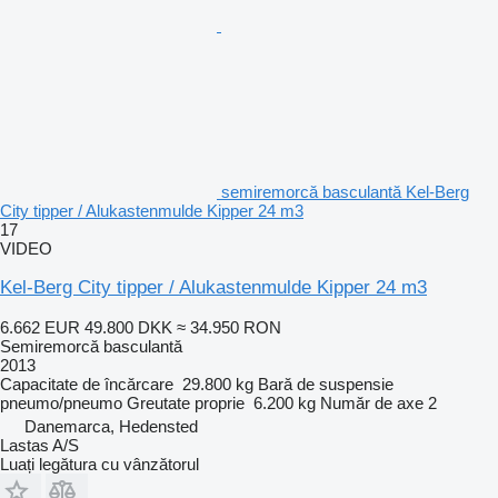
semiremorcă basculantă Kel-Berg
City tipper / Alukastenmulde Kipper 24 m3
17
VIDEO
Kel-Berg City tipper / Alukastenmulde Kipper 24 m3
6.662 EUR
49.800 DKK
≈ 34.950 RON
Semiremorcă basculantă
2013
Capacitate de încărcare
29.800 kg
Bară de suspensie
pneumo/pneumo
Greutate proprie
6.200 kg
Număr de axe
2
Danemarca, Hedensted
Lastas A/S
Luați legătura cu vânzătorul