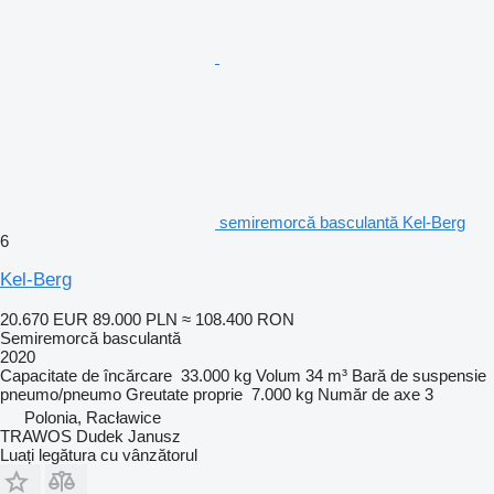
semiremorcă basculantă Kel-Berg
6
Kel-Berg
20.670 EUR
89.000 PLN
≈ 108.400 RON
Semiremorcă basculantă
2020
Capacitate de încărcare
33.000 kg
Volum
34 m³
Bară de suspensie
pneumo/pneumo
Greutate proprie
7.000 kg
Număr de axe
3
Polonia, Racławice
TRAWOS Dudek Janusz
Luați legătura cu vânzătorul