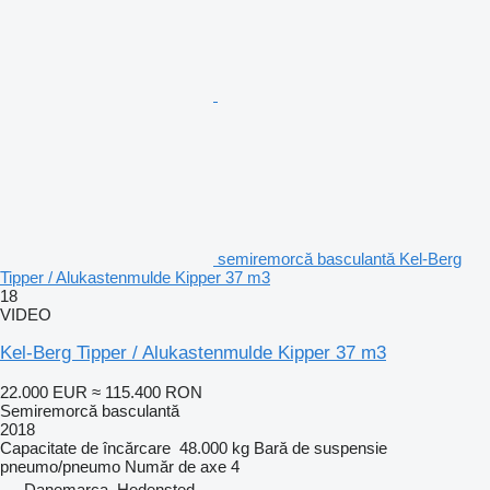
semiremorcă basculantă Kel-Berg
Tipper / Alukastenmulde Kipper 37 m3
18
VIDEO
Kel-Berg Tipper / Alukastenmulde Kipper 37 m3
22.000 EUR
≈ 115.400 RON
Semiremorcă basculantă
2018
Capacitate de încărcare
48.000 kg
Bară de suspensie
pneumo/pneumo
Număr de axe
4
Danemarca, Hedensted