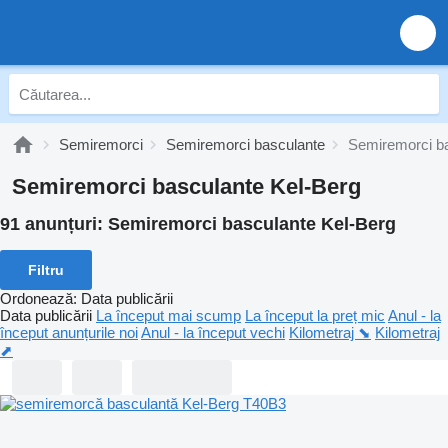
Semiremorci
Semiremorci basculante
Semiremorci ba
Semiremorci basculante Kel-Berg
91 anunțuri:
Semiremorci basculante Kel-Berg
Filtru
Ordonează
:
Data publicării
Data publicării
La început mai scump
La început la preț mic
Anul - la
început anunțurile noi
Anul - la început vechi
Kilometraj ⬊
Kilometraj
⬈