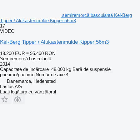
semiremorcă basculantă Kel-Berg
Tipper / Alukastenmulde Kipper 56m3
17
VIDEO
Kel-Berg Tipper / Alukastenmulde Kipper 56m3
18.200 EUR
≈ 95.490 RON
Semiremorcă basculantă
2014
Capacitate de încărcare
48.000 kg
Bară de suspensie
pneumo/pneumo
Număr de axe
4
Danemarca, Hedensted
Lastas A/S
Luați legătura cu vânzătorul