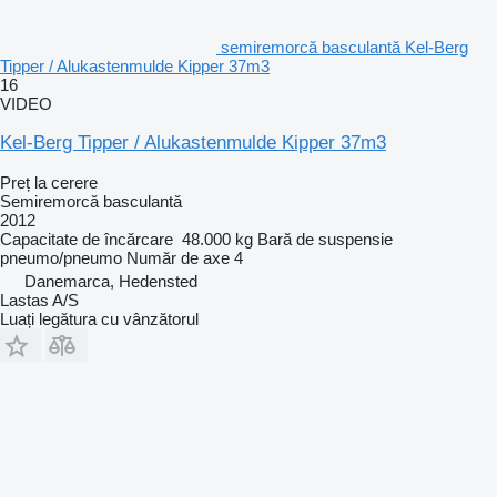
semiremorcă basculantă Kel-Berg
Tipper / Alukastenmulde Kipper 37m3
16
VIDEO
Kel-Berg Tipper / Alukastenmulde Kipper 37m3
Preț la cerere
Semiremorcă basculantă
2012
Capacitate de încărcare
48.000 kg
Bară de suspensie
pneumo/pneumo
Număr de axe
4
Danemarca, Hedensted
Lastas A/S
Luați legătura cu vânzătorul