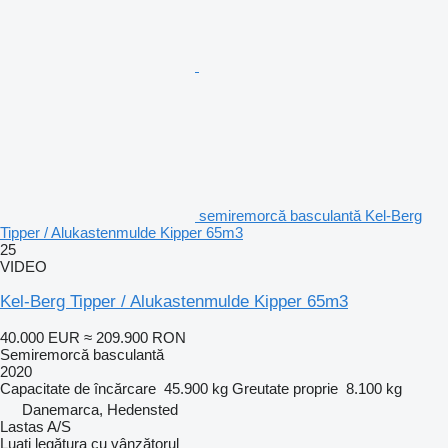
semiremorcă basculantă Kel-Berg
Tipper / Alukastenmulde Kipper 65m3
25
VIDEO
Kel-Berg Tipper / Alukastenmulde Kipper 65m3
40.000 EUR
≈ 209.900 RON
Semiremorcă basculantă
2020
Capacitate de încărcare
45.900 kg
Greutate proprie
8.100 kg
Danemarca, Hedensted
Lastas A/S
Luați legătura cu vânzătorul