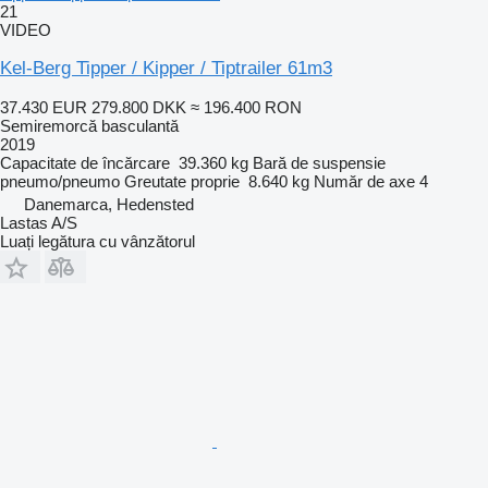
21
VIDEO
Kel-Berg Tipper / Kipper / Tiptrailer 61m3
37.430 EUR
279.800 DKK
≈ 196.400 RON
Semiremorcă basculantă
2019
Capacitate de încărcare
39.360 kg
Bară de suspensie
pneumo/pneumo
Greutate proprie
8.640 kg
Număr de axe
4
Danemarca, Hedensted
Lastas A/S
Luați legătura cu vânzătorul