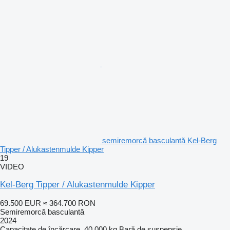
semiremorcă basculantă Kel-Berg
Tipper / Alukastenmulde Kipper
19
VIDEO
Kel-Berg Tipper / Alukastenmulde Kipper
69.500 EUR
≈ 364.700 RON
Semiremorcă basculantă
2024
Capacitate de încărcare
40.000 kg
Bară de suspensie