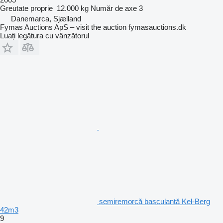
Greutate proprie
12.000 kg
Număr de axe
3
Danemarca, Sjælland
Fymas Auctions ApS – visit the auction fymasauctions.dk
Luați legătura cu vânzătorul
semiremorcă basculantă Kel-Berg
42m3
9