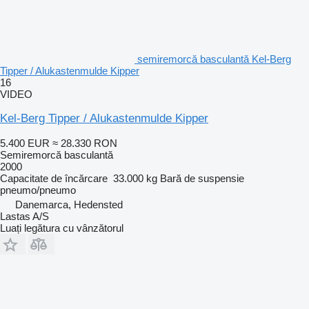
semiremorcă basculantă Kel-Berg
Tipper / Alukastenmulde Kipper
16
VIDEO
Kel-Berg Tipper / Alukastenmulde Kipper
5.400 EUR
≈ 28.330 RON
Semiremorcă basculantă
2000
Capacitate de încărcare
33.000 kg
Bară de suspensie
pneumo/pneumo
Danemarca, Hedensted
Lastas A/S
Luați legătura cu vânzătorul