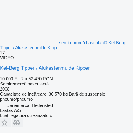
semiremorcă basculantă Kel-Berg
Tipper / Alukastenmulde Kipper
17
VIDEO
Kel-Berg Tipper / Alukastenmulde Kipper
10.000 EUR
≈ 52.470 RON
Semiremorcă basculantă
2008
Capacitate de încărcare
36.570 kg
Bară de suspensie
pneumo/pneumo
Danemarca, Hedensted
Lastas A/S
Luați legătura cu vânzătorul