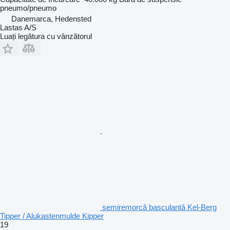
pneumo/pneumo
Danemarca, Hedensted
Lastas A/S
Luați legătura cu vânzătorul
semiremorcă basculantă Kel-Berg
Tipper / Alukastenmulde Kipper
19