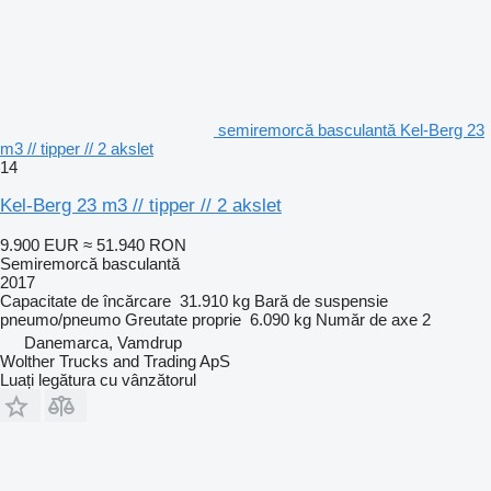
semiremorcă basculantă Kel-Berg 23
m3 // tipper // 2 akslet
14
Kel-Berg 23 m3 // tipper // 2 akslet
9.900 EUR
≈ 51.940 RON
Semiremorcă basculantă
2017
Capacitate de încărcare
31.910 kg
Bară de suspensie
pneumo/pneumo
Greutate proprie
6.090 kg
Număr de axe
2
Danemarca, Vamdrup
Wolther Trucks and Trading ApS
Luați legătura cu vânzătorul