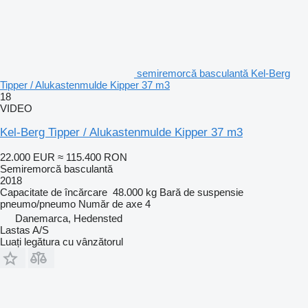
semiremorcă basculantă Kel-Berg
Tipper / Alukastenmulde Kipper 37 m3
18
VIDEO
Kel-Berg Tipper / Alukastenmulde Kipper 37 m3
22.000 EUR
≈ 115.400 RON
Semiremorcă basculantă
2018
Capacitate de încărcare
48.000 kg
Bară de suspensie
pneumo/pneumo
Număr de axe
4
Danemarca, Hedensted
Lastas A/S
Luați legătura cu vânzătorul