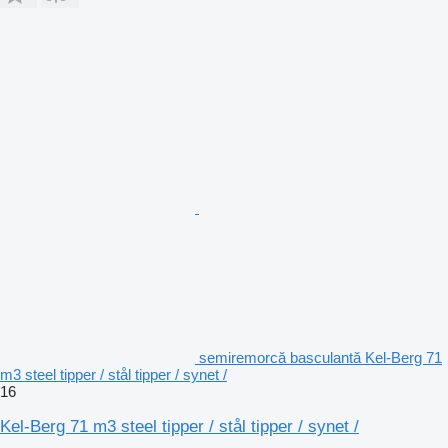
semiremorcă basculantă Kel-Berg 71
m3 steel tipper / stål tipper / synet /
16
Kel-Berg 71 m3 steel tipper / stål tipper / synet /