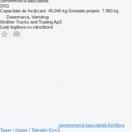
Semiremorcă basculantă
2011
Capacitate de încărcare
40.040 kg
Greutate proprie
7.960 kg
Danemarca, Vamdrup
Wolther Trucks and Trading ApS
Luați legătura cu vânzătorul
semiremorcă basculantă Kel-Berg
Tipper / Kipper / Tiptrailer 61m3