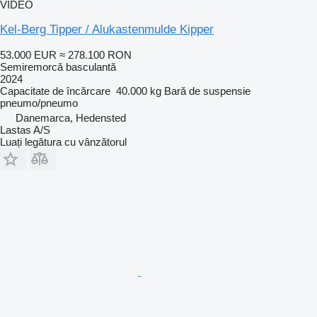
VIDEO
Kel-Berg Tipper / Alukastenmulde Kipper
53.000 EUR
≈ 278.100 RON
Semiremorcă basculantă
2024
Capacitate de încărcare
40.000 kg
Bară de suspensie
pneumo/pneumo
Danemarca, Hedensted
Lastas A/S
Luați legătura cu vânzătorul