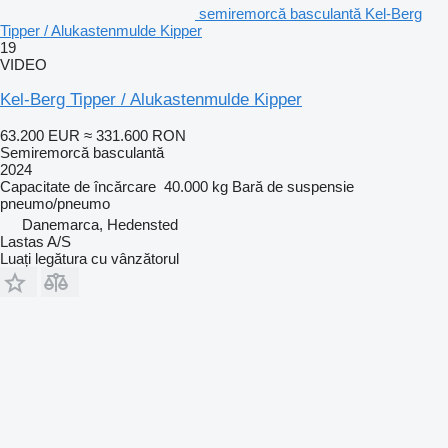
semiremorcă basculantă Kel-Berg
Tipper / Alukastenmulde Kipper
19
VIDEO
Kel-Berg Tipper / Alukastenmulde Kipper
63.200 EUR
≈ 331.600 RON
Semiremorcă basculantă
2024
Capacitate de încărcare
40.000 kg
Bară de suspensie
pneumo/pneumo
Danemarca, Hedensted
Lastas A/S
Luați legătura cu vânzătorul