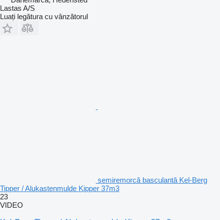
Lastas A/S
Luați legătura cu vânzătorul
semiremorcă basculantă Kel-Berg
Tipper / Alukastenmulde Kipper 37m3
23
VIDEO