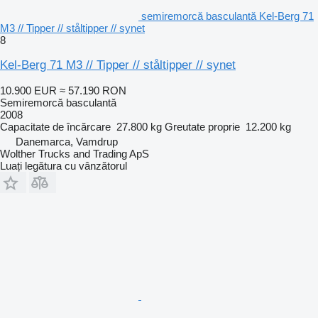
semiremorcă basculantă Kel-Berg 71
M3 // Tipper // ståltipper // synet
8
Kel-Berg 71 M3 // Tipper // ståltipper // synet
10.900 EUR
≈ 57.190 RON
Semiremorcă basculantă
2008
Capacitate de încărcare
27.800 kg
Greutate proprie
12.200 kg
Danemarca, Vamdrup
Wolther Trucks and Trading ApS
Luați legătura cu vânzătorul