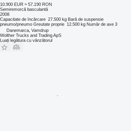
10.900 EUR
≈ 57.190 RON
Semiremorcă basculantă
2008
Capacitate de încărcare
27.500 kg
Bară de suspensie
pneumo/pneumo
Greutate proprie
12.500 kg
Număr de axe
3
Danemarca, Vamdrup
Wolther Trucks and Trading ApS
Luați legătura cu vânzătorul