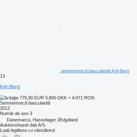
semiremorcă basculantă Kel-Berg
13
Kel-Berg
775,90 EUR
5.800 DKK
≈ 4.071 RON
Semiremorcă basculantă
2012
Număr de axe
3
Danemarca, Hasselager, Østjylland
Auktionshuset dab A/S
Luați legătura cu vânzătorul