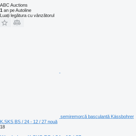
ABC Auctions
1
an pe Autoline
Luați legătura cu vânzătorul
semiremorcă basculantă Kässbohrer
K.SKS BS / 24 - 12 / 27 nouă
18