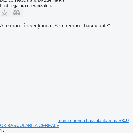
M.J.C. TRUCKS & MACHINERY
Luați legătura cu vânzătorul
Alte mărci în secțiunea „Semiremorci basculante”
semiremorcă basculantă Stas S300
CX BASCULABILA CEREALE
17