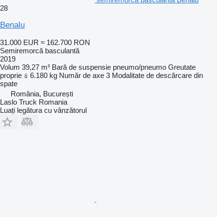
28
Benalu
31.000 EUR
≈ 162.700 RON
Semiremorcă basculantă
2019
Volum
39,27 m³
Bară de suspensie
pneumo/pneumo
Greutate
proprie
6.180 kg
Număr de axe
3
Modalitate de descărcare
din
spate
România, București
Laslo Truck Romania
Luați legătura cu vânzătorul