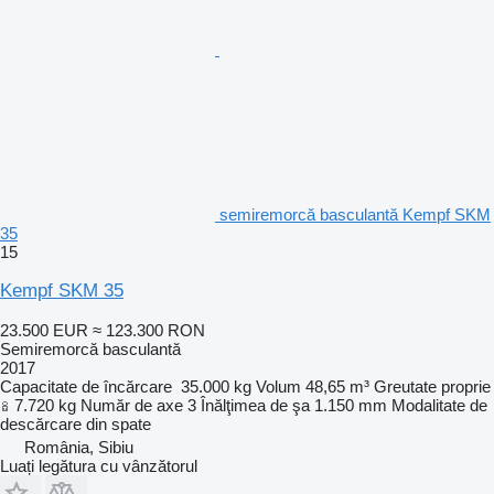
semiremorcă basculantă Kempf SKM
35
15
Kempf SKM 35
23.500 EUR
≈ 123.300 RON
Semiremorcă basculantă
2017
Capacitate de încărcare
35.000 kg
Volum
48,65 m³
Greutate proprie
7.720 kg
Număr de axe
3
Înălţimea de şa
1.150 mm
Modalitate de
descărcare
din spate
România, Sibiu
Luați legătura cu vânzătorul