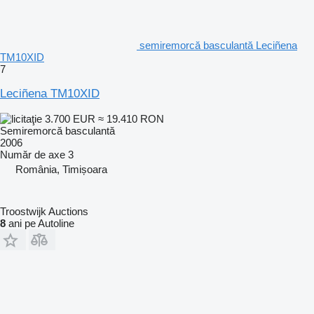
semiremorcă basculantă Leciñena
TM10XID
7
Leciñena TM10XID
3.700 EUR
≈ 19.410 RON
Semiremorcă basculantă
2006
Număr de axe
3
România, Timișoara
Troostwijk Auctions
8
ani pe Autoline