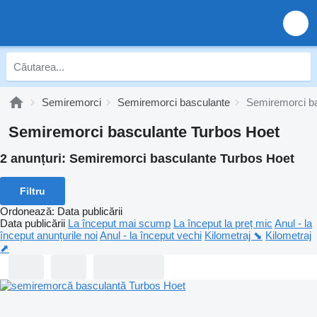
Semiremorci
Semiremorci basculante
Semiremorci b
Semiremorci basculante Turbos Hoet
2 anunțuri:
Semiremorci basculante Turbos Hoet
Filtru
Ordonează
:
Data publicării
Data publicării
La început mai scump
La început la preț mic
Anul - la
început anunțurile noi
Anul - la început vechi
Kilometraj ⬊
Kilometraj
⬈