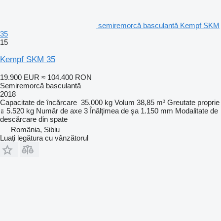
semiremorcă basculantă Kempf SKM
35
15
Kempf SKM 35
19.900 EUR
≈ 104.400 RON
Semiremorcă basculantă
2018
Capacitate de încărcare
35.000 kg
Volum
38,85 m³
Greutate proprie
5.520 kg
Număr de axe
3
Înălţimea de şa
1.150 mm
Modalitate de
descărcare
din spate
România, Sibiu
Luați legătura cu vânzătorul