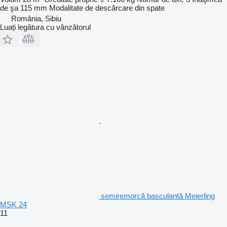
de şa
115 mm
Modalitate de descărcare
din spate
România, Sibiu
Luați legătura cu vânzătorul
semiremorcă basculantă Meierling
MSK 24
11