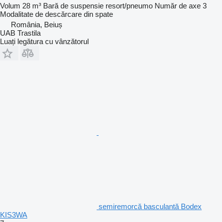
Volum
28 m³
Bară de suspensie
resort/pneumo
Număr de axe
3
Modalitate de descărcare
din spate
România, Beiuș
UAB Trastila
Luați legătura cu vânzătorul
semiremorcă basculantă Bodex
KIS3WA