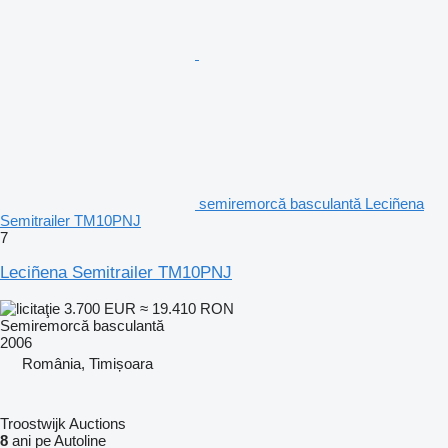
semiremorcă basculantă Leciñena
Semitrailer TM10PNJ
7
Leciñena Semitrailer TM10PNJ
3.700 EUR
≈ 19.410 RON
Semiremorcă basculantă
2006
România, Timișoara
Troostwijk Auctions
8
ani pe Autoline