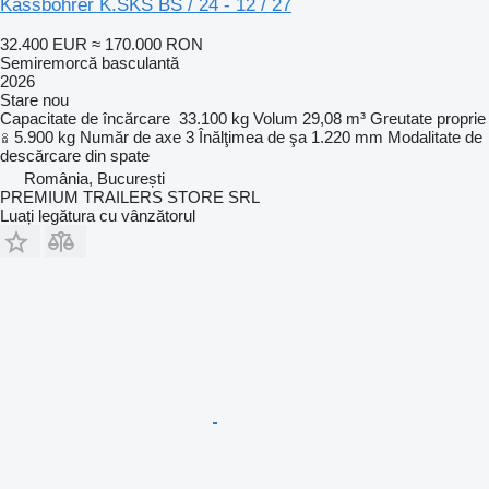
Kässbohrer K.SKS BS / 24 - 12 / 27
32.400 EUR
≈ 170.000 RON
Semiremorcă basculantă
2026
Stare
nou
Capacitate de încărcare
33.100 kg
Volum
29,08 m³
Greutate proprie
5.900 kg
Număr de axe
3
Înălţimea de şa
1.220 mm
Modalitate de
descărcare
din spate
România, București
PREMIUM TRAILERS STORE SRL
Luați legătura cu vânzătorul