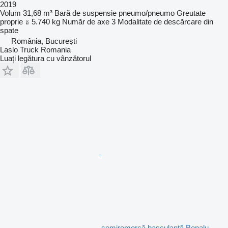
2019
Volum
31,68 m³
Bară de suspensie
pneumo/pneumo
Greutate
proprie
5.740 kg
Număr de axe
3
Modalitate de descărcare
din
spate
România, București
Laslo Truck Romania
Luați legătura cu vânzătorul
semiremorcă basculantă Benalu