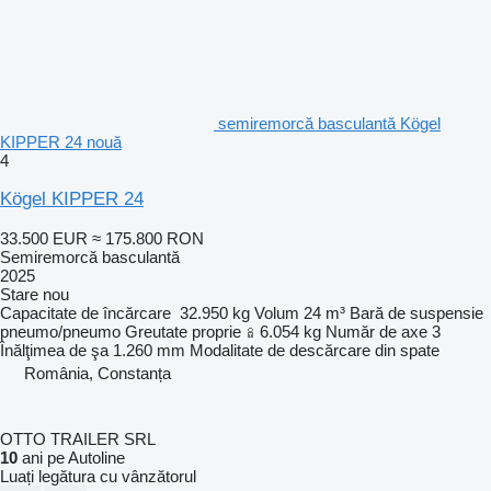
semiremorcă basculantă Kögel
KIPPER 24 nouă
4
Kögel KIPPER 24
33.500 EUR
≈ 175.800 RON
Semiremorcă basculantă
2025
Stare
nou
Capacitate de încărcare
32.950 kg
Volum
24 m³
Bară de suspensie
pneumo/pneumo
Greutate proprie
6.054 kg
Număr de axe
3
Înălţimea de şa
1.260 mm
Modalitate de descărcare
din spate
România, Constanța
OTTO TRAILER SRL
10
ani pe Autoline
Luați legătura cu vânzătorul