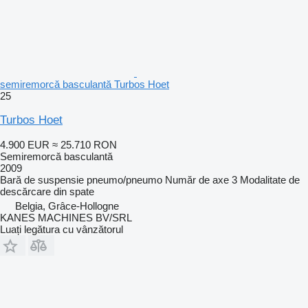
semiremorcă basculantă Turbos Hoet
25
Turbos Hoet
4.900 EUR
≈ 25.710 RON
Semiremorcă basculantă
2009
Bară de suspensie
pneumo/pneumo
Număr de axe
3
Modalitate de
descărcare
din spate
Belgia, Grâce-Hollogne
KANES MACHINES BV/SRL
Luați legătura cu vânzătorul