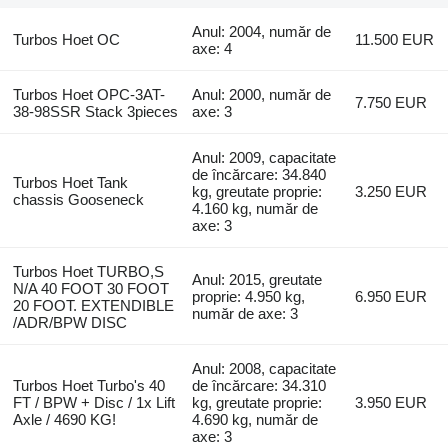
Anul: 2004, număr de
Turbos Hoet OC
11.500 EUR
axe: 4
Turbos Hoet OPC-3AT-
Anul: 2000, număr de
7.750 EUR
38-98SSR Stack 3pieces
axe: 3
Anul: 2009, capacitate
de încărcare: 34.840
Turbos Hoet Tank
kg, greutate proprie:
3.250 EUR
chassis Gooseneck
4.160 kg, număr de
axe: 3
Turbos Hoet TURBO,S
Anul: 2015, greutate
N/A 40 FOOT 30 FOOT
proprie: 4.950 kg,
6.950 EUR
20 FOOT. EXTENDIBLE
număr de axe: 3
/ADR/BPW DISC
Anul: 2008, capacitate
Turbos Hoet Turbo's 40
de încărcare: 34.310
FT / BPW + Disc / 1x Lift
kg, greutate proprie:
3.950 EUR
Axle / 4690 KG!
4.690 kg, număr de
axe: 3