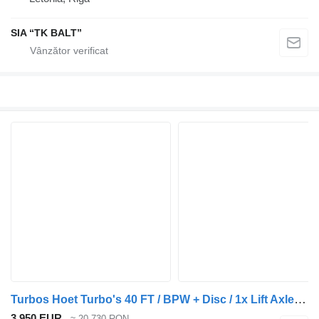
SIA “TK BALT”
Turbos Hoet Turbo's 40 FT / BPW + Disc / 1x Lift Axle / 4690 KG!
3.950 EUR
≈ 20.730 RON