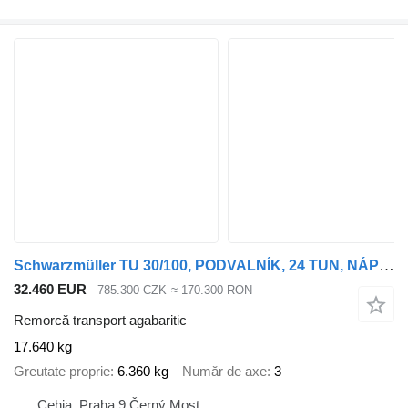
Schwarzmüller TU 30/100, PODVALNÍK, 24 TUN, NÁPRAVY SAF, TUPLÁKY, NOVÁ STK
32.460 EUR
785.300 CZK
≈ 170.300 RON
Remorcă transport agabaritic
17.640 kg
Greutate proprie
6.360 kg
Număr de axe
3
Cehia, Praha 9 Černý Most