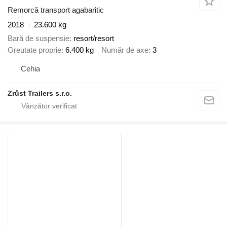
Remorcă transport agabaritic
2018
23.600 kg
Bară de suspensie
resort/resort
Greutate proprie
6.400 kg
Număr de axe
3
Cehia
Zrůst Trailers s.r.o.