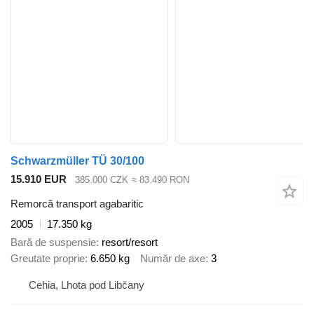
Schwarzmüller TÜ 30/100
15.910 EUR
385.000 CZK
≈ 83.490 RON
Remorcă transport agabaritic
2005
17.350 kg
Bară de suspensie
resort/resort
Greutate proprie
6.650 kg
Număr de axe
3
Cehia, Lhota pod Libčany