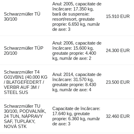
Anul: 2005, capacitate de
încărcare: 17.350 kg,
Schwarzmüller TÜ
bară de suspensie:
15.910 EUR
30/100
resort/resort, greutate
proprie: 6.650 kg, număr
de axe: 3
Anul: 2006, capacitate de
Schwarzmüller TÜP
încărcare: 15.600 kg,
24.300 EUR
20/100
greutate proprie: 4.400
kg, număr de axe: 2
Schwarzmüller T4
Anul: 2014, capacitate de
G01VBN1 (40.000 KG
încărcare: 31.570 kg,
/ BLATGEFEDERT /
23.500 EUR
greutate proprie: 8.430
VERBR AUF 3M /
kg, număr de axe: 4
STEEL SUS
Schwarzmüller TU
Capacitate de încărcare:
30/100, PODVALNÍK,
17.640 kg, greutate
24 TUN, NÁPRAVY
32.460 EUR
proprie: 6.360 kg, număr
SAF, TUPLÁKY,
de axe: 3
NOVÁ STK