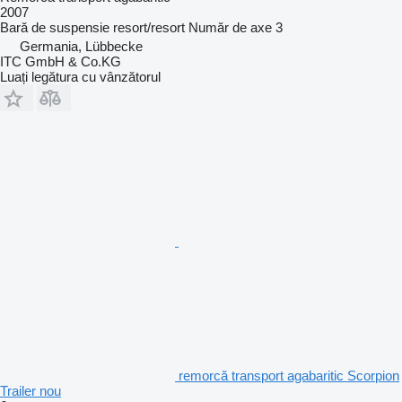
2007
Bară de suspensie
resort/resort
Număr de axe
3
Germania, Lübbecke
ITC GmbH & Co.KG
Luați legătura cu vânzătorul
remorcă transport agabaritic Scorpion
Trailer nou