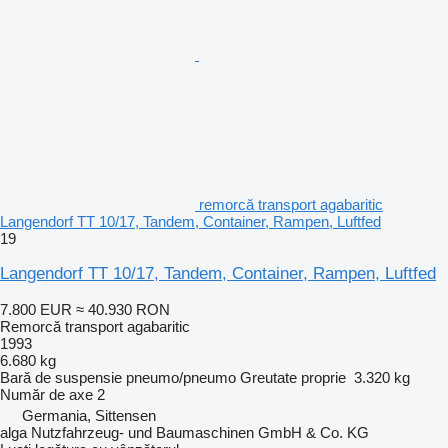
remorcă transport agabaritic
Langendorf TT 10/17, Tandem, Container, Rampen, Luftfed
19
Langendorf TT 10/17, Tandem, Container, Rampen, Luftfed
7.800 EUR
≈ 40.930 RON
Remorcă transport agabaritic
1993
6.680 kg
Bară de suspensie
pneumo/pneumo
Greutate proprie
3.320 kg
Număr de axe
2
Germania, Sittensen
alga Nutzfahrzeug- und Baumaschinen GmbH & Co. KG