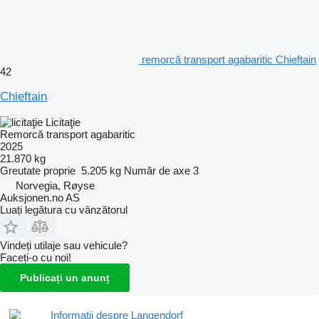
remorcă transport agabaritic Chieftain
42
Chieftain
Licitaţie
Remorcă transport agabaritic
2025
21.870 kg
Greutate proprie
5.205 kg
Număr de axe
3
Norvegia, Røyse
Auksjonen.no AS
Luați legătura cu vânzătorul
Vindeți utilaje sau vehicule?
Faceți-o cu noi!
Publicați un anunț
Informații despre Langendorf