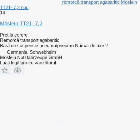
remorcă transport agabaritic Möslein
TT21- 7,2 nou
14
Möslein TT21- 7,2
Preț la cerere
Remorcă transport agabaritic
Bară de suspensie
pneumo/pneumo
Număr de axe
2
Germania, Schwebheim
Möslein Nutzfahrzeuge GmbH
Luați legătura cu vânzătorul