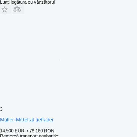
Luați legătura cu vânzătorul
3
Müller-Mitteltal tieflader
14.900 EUR
≈ 78.180 RON
Remorcă transport agabaritic