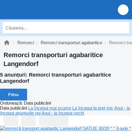
Remorci
Remorci transporturi agabaritice
Remorci tra
Remorci transporturi agabaritice
Langendorf
5 anunțuri:
Remorci transporturi agabaritice
Langendorf
Filtru
Ordonează
:
Data publicării
Data publicării
La început mai scump
La început la preț mic
Anul - la
început anunțurile noi
Anul - la început vechi