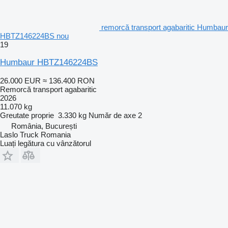
remorcă transport agabaritic Humbaur
HBTZ146224BS nou
19
Humbaur HBTZ146224BS
26.000 EUR
≈ 136.400 RON
Remorcă transport agabaritic
2026
11.070 kg
Greutate proprie
3.330 kg
Număr de axe
2
România, București
Laslo Truck Romania
Luați legătura cu vânzătorul