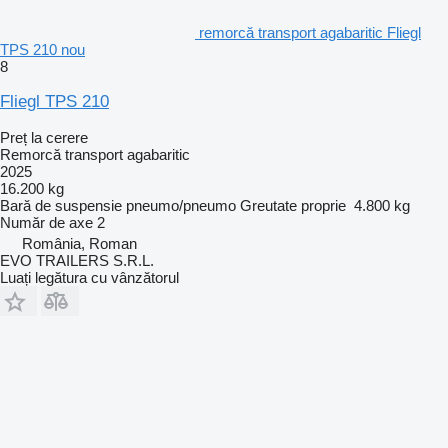
remorcă transport agabaritic Fliegl
TPS 210 nou
8
Fliegl TPS 210
Preț la cerere
Remorcă transport agabaritic
2025
16.200 kg
Bară de suspensie
pneumo/pneumo
Greutate proprie
4.800 kg
Număr de axe
2
România, Roman
EVO TRAILERS S.R.L.
Luați legătura cu vânzătorul