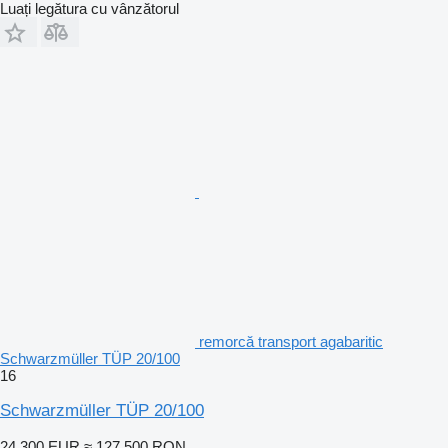
Luați legătura cu vânzătorul
remorcă transport agabaritic
Schwarzmüller TÜP 20/100
16
Schwarzmüller TÜP 20/100
24.300 EUR
≈ 127.500 RON