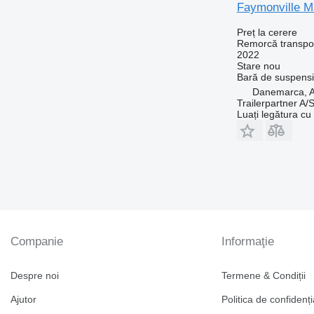
Faymonville M
Preț la cerere
Remorcă transpor
2022
Stare
nou
Bară de suspens
Danemarca, 
Trailerpartner A/
Luați legătura cu
Companie
Informaţie
Despre noi
Termene & Condiții
Ajutor
Politica de confidenți