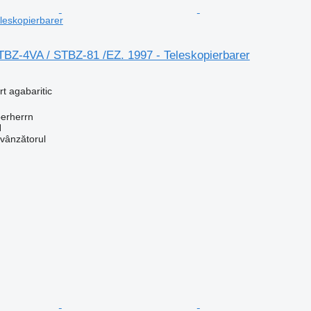
eleskopierbarer
TBZ-4VA / STBZ-81 /EZ. 1997 - Teleskopierbarer
t agabaritic
erherrn
H
 vânzătorul