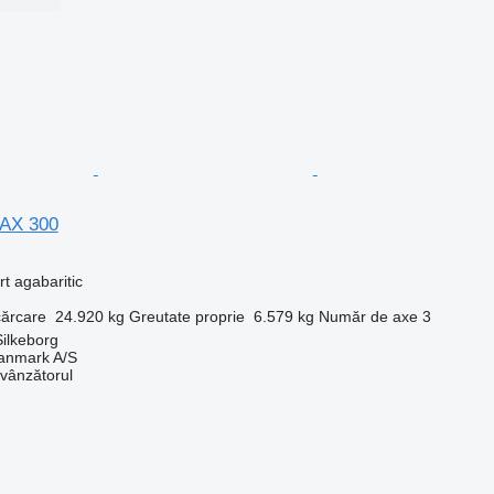
MAX 300
t agabaritic
cărcare
24.920 kg
Greutate proprie
6.579 kg
Număr de axe
3
ilkeborg
anmark A/S
 vânzătorul