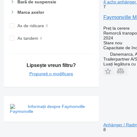
4 achs anhänger
Bară de suspensie
7
Marca axelor
Faymonville M
Ax de ridicare
Preț la cerere
Remorcă transpor
2024
Ax tandem
Stare
nou
Capacitate de în
Danemarca, 
Trailerpartner A/
Luați legătura cu
Lipsește vreun filtru?
Propuneți o modificare
Informații despre Faymonville
Anhänger / Radm
8