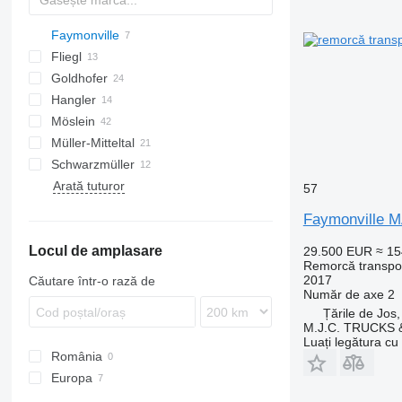
Faymonville
CarGo
PT
T 38
Fliegl
MAX
Goldhofer
STBZ
DTS
Hangler
TPS
STN
STBZ-4
Möslein
TTS
STZ
GH
S-series
SD
MAC
Müller-Mitteltal
TU
T-series
Schwarzmüller
THT
T-series
ASDV
RC 2100
Kaiser
Arată tuturor
TTT
CHT
57
Faymonville 
Locul de amplasare
29.500 EUR
≈ 1
Remorcă transpor
2017
Căutare într-o rază de
Număr de axe
2
Țările de Jos,
M.J.C. TRUCKS
Luați legătura cu
România
Europa
Danemarca