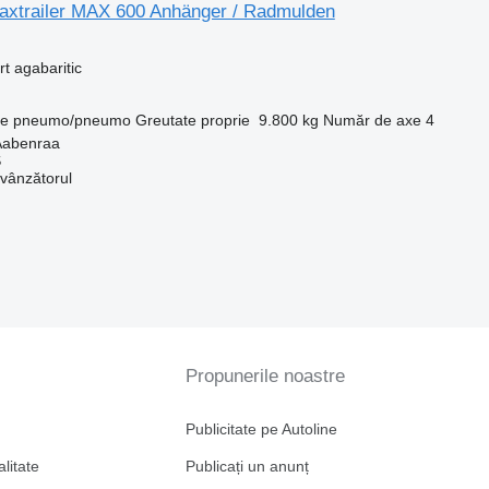
axtrailer MAX 600 Anhänger / Radmulden
t agabaritic
ie
pneumo/pneumo
Greutate proprie
9.800 kg
Număr de axe
4
Aabenraa
S
 vânzătorul
Propunerile noastre
Publicitate pe Autoline
alitate
Publicați un anunț