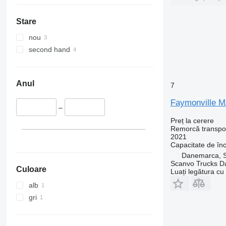
Stare
nou
second hand
Anul
7
Faymonville 
–
Preț la cerere
Remorcă transpor
2021
Capacitate de în
Danemarca, S
Scanvo Trucks D
Culoare
Luați legătura cu
alb
gri