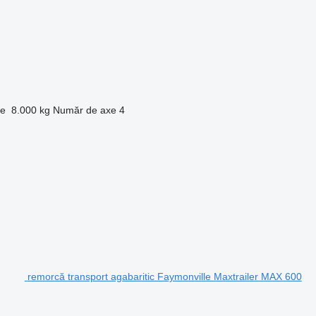
ie
8.000 kg
Număr de axe
4
remorcă transport agabaritic Faymonville Maxtrailer MAX 600