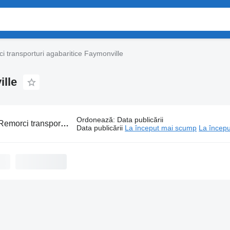
i transporturi agabaritice Faymonville
ille
Ordonează
:
Data publicării
emorci transporturi agabaritice Faymonville
Data publicării
La început mai scump
La începu