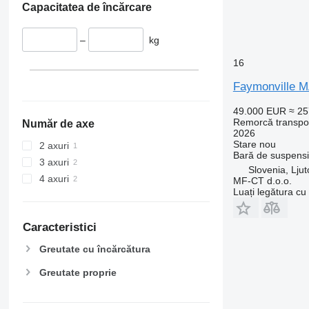
Capacitatea de încărcare
–
kg
16
Faymonville 
49.000 EUR
≈ 2
Remorcă transpor
Număr de axe
2026
Stare
nou
2 axuri
Bară de suspens
3 axuri
Slovenia, Lju
4 axuri
MF-CT d.o.o.
Luați legătura cu
Caracteristici
Greutate cu încărcătura
Greutate proprie