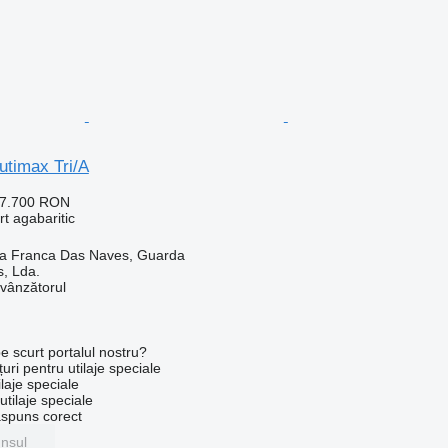
utimax Tri/A
17.700 RON
t agabaritic
ila Franca Das Naves, Guarda
s, Lda.
 vânzătorul
e scurt portalul nostru?
uri pentru utilaje speciale
laje speciale
tilaje speciale
ăspuns corect
unsul