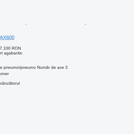
MAX600
57.100 RON
t agabaritic
ie
pneumo/pneumo
Număr de axe
3
tomer
 vânzătorul