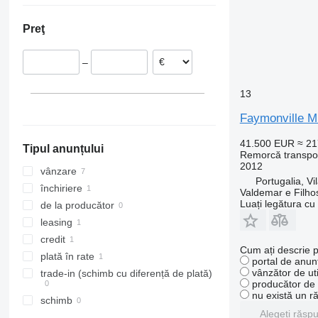
Slovenia
Preţ
Portugalia
Țările de Jos
–
Germania
13
Faymonville M
41.500 EUR
≈ 2
Tipul anunțului
Remorcă transpor
2012
vânzare
Portugalia, V
închiriere
Valdemar e Filho
Luați legătura cu
de la producător
leasing
credit
Cum ați descrie p
plată în rate
portal de anunț
vânzător de uti
trade-in (schimb cu diferență de plată)
producător de u
nu există un r
schimb
Alegeți răsp