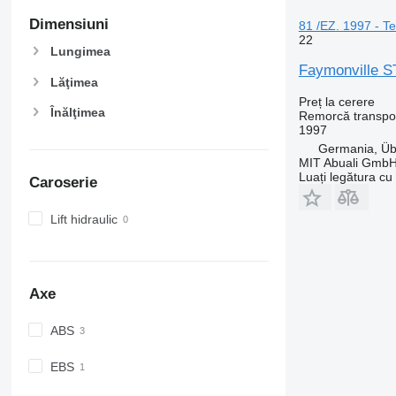
Dimensiuni
81 /EZ. 1997 - T
22
Lungimea
Faymonville S
Lăţimea
Preț la cerere
Înălţimea
Remorcă transpor
1997
Germania, Üb
MIT Abuali Gmb
Luați legătura cu
Caroserie
Lift hidraulic
Axe
ABS
EBS