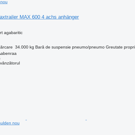
 nou
axtrailer MAX 600 4 achs anhänger
t agabaritic
cărcare
34.000 kg
Bară de suspensie
pneumo/pneumo
Greutate propr
Aabenraa
S
 vânzătorul
ulden nou