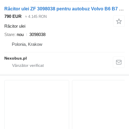
Răcitor ulei ZF 3098038 pentru autobuz Volvo B6 B7 B9 B10 B12 8500 8700 9700 9900
790 EUR
≈ 4.145 RON
Răcitor ulei
Stare
nou
3098038
Polonia, Krakow
Nexobus.pl