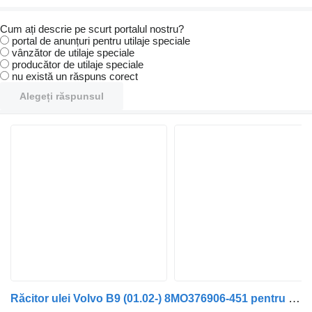
Cum ați descrie pe scurt portalul nostru?
portal de anunțuri pentru utilaje speciale
vânzător de utilaje speciale
producător de utilaje speciale
nu există un răspuns corect
Alegeți răspunsul
Răcitor ulei Volvo B9 (01.02-) 8MO376906-451 pentru autobuz Volvo B6, B7, B9, B10, B12 bus (1978-2011)