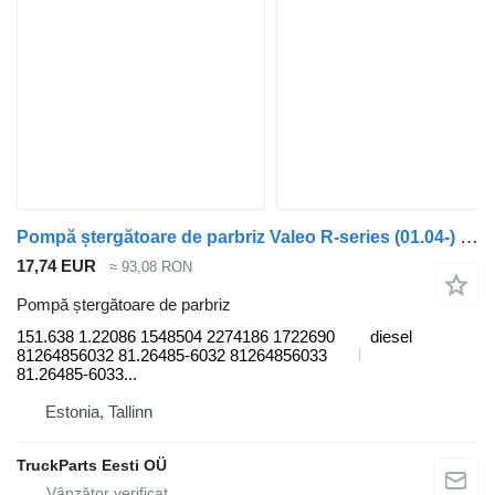
Pompă ștergătoare de parbriz Valeo R-series (01.04-) 151.638 1.22086 pentru cap tractor Scania P,G,R,T-series (2004-2017)
17,74 EUR
≈ 93,08 RON
Pompă ștergătoare de parbriz
151.638 1.22086 1548504 2274186 1722690
diesel
81264856032 81.26485-6032 81264856033
81.26485-6033...
Estonia, Tallinn
TruckParts Eesti OÜ