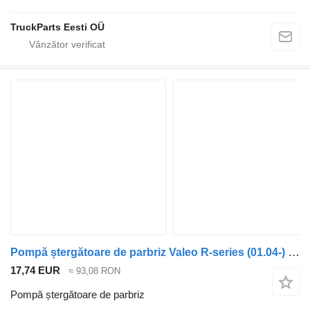
TruckParts Eesti OÜ
Pompă ștergătoare de parbriz Valeo R-series (01.04-) 152.172 pentru cap tractor Scania P,G,R,T-series (2004-2017)
17,74 EUR
≈ 93,08 RON
Pompă ștergătoare de parbriz