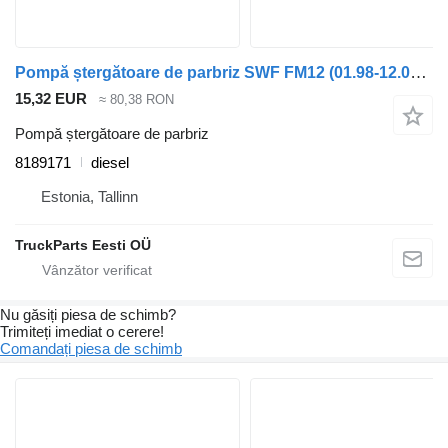
Pompă ștergătoare de parbriz SWF FM12 (01.98-12.05) 8189171 pentru cap tractor Volvo FM7-FM12, FM, FMX (1998-2014)
15,32 EUR
≈ 80,38 RON
Pompă ștergătoare de parbriz
8189171
diesel
Estonia, Tallinn
TruckParts Eesti OÜ
Nu găsiți piesa de schimb?
Trimiteți imediat o cerere!
Comandați piesa de schimb