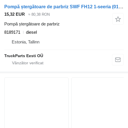
Pompă ștergătoare de parbriz SWF FH12 1-seeria (01.93-12.02) 8189171 pentru cap tractor Volvo FH12, FH16, NH12, FH, VNL780 (1993-2014)
15,32 EUR
≈ 80,38 RON
Pompă ștergătoare de parbriz
8189171
diesel
Estonia, Tallinn
TruckParts Eesti OÜ