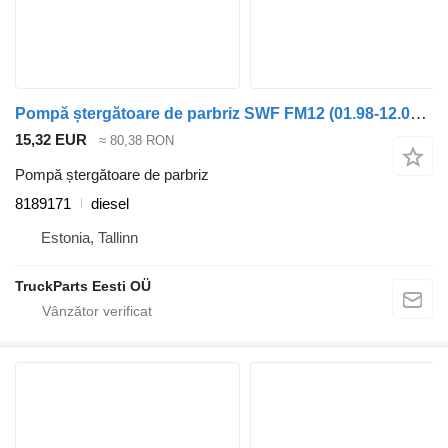
Pompă ștergătoare de parbriz SWF FM12 (01.98-12.05) 8189171 pentru cap tractor Volvo FM7-FM12, FM, FMX (1998-2014)
15,32 EUR
≈ 80,38 RON
Pompă ștergătoare de parbriz
8189171
diesel
Estonia, Tallinn
TruckParts Eesti OÜ