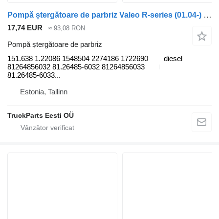
Pompă ștergătoare de parbriz Valeo R-series (01.04-) 151.638 1.22086 pentru cap tractor Scania P,G,R,T-series (2004-2017)
17,74 EUR
≈ 93,08 RON
Pompă ștergătoare de parbriz
151.638 1.22086 1548504 2274186 1722690
diesel
81264856032 81.26485-6032 81264856033
81.26485-6033...
Estonia, Tallinn
TruckParts Eesti OÜ