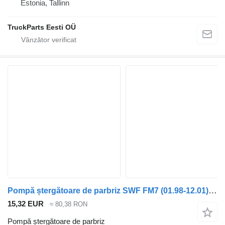
Estonia, Tallinn
TruckParts Eesti OÜ
Pompă ștergătoare de parbriz SWF FM7 (01.98-12.01) 21189159 pentru cap tractor Volvo FM7-FM12, FM, FMX (1998-2014)
15,32 EUR
≈ 80,38 RON
Pompă ștergătoare de parbriz