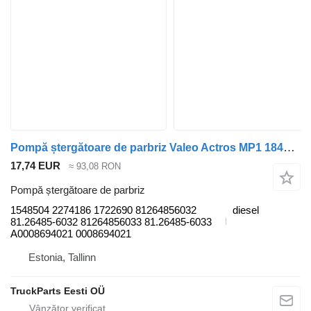
Pompă ștergătoare de parbriz Valeo Actros MP1 1843 (01.96-12.02) 1548504 pentru cap tractor Mercedes-Benz Actros, Axor MP1, MP2, MP3 (1996-2014)
17,74 EUR
≈ 93,08 RON
Pompă ștergătoare de parbriz
1548504 2274186 1722690 81264856032
diesel
81.26485-6032 81264856033 81.26485-6033
A0008694021 0008694021
Estonia, Tallinn
TruckParts Eesti OÜ