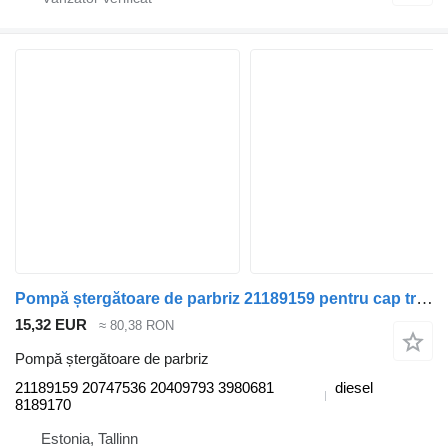
Pompă ștergătoare de parbriz 21189159 pentru cap tractor Volvo FM7-FM12, FM, FMX
15,32 EUR
≈ 80,38 RON
Pompă ștergătoare de parbriz
21189159 20747536 20409793 3980681
diesel
8189170
Estonia, Tallinn