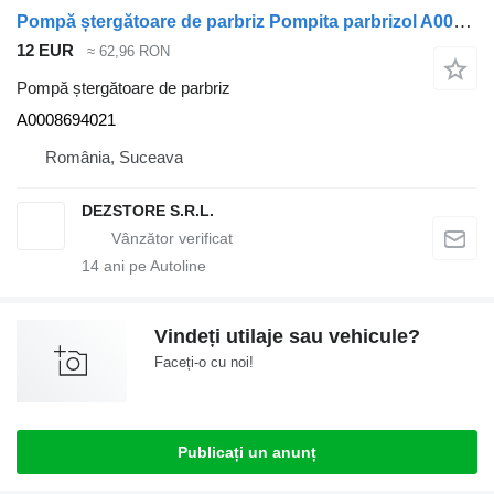
Pompă ștergătoare de parbriz Pompita parbrizol A0008694021 pentru cap tractor Mercedes-Benz ACTROS MP4
12 EUR
≈ 62,96 RON
Pompă ștergătoare de parbriz
A0008694021
România, Suceava
DEZSTORE S.R.L.
14
ani pe Autoline
Vindeți utilaje sau vehicule?
Faceți-o cu noi!
Publicați un anunț