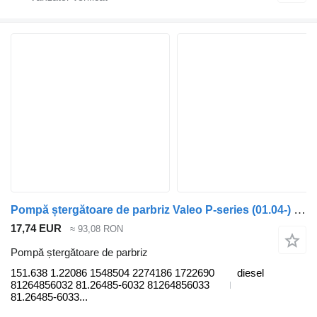
Pompă ștergătoare de parbriz Valeo P-series (01.04-) 151.638 1.22086 pentru cap tractor Scania P,G,R,T-series (2004-2017)
17,74 EUR
≈ 93,08 RON
Pompă ștergătoare de parbriz
151.638 1.22086 1548504 2274186 1722690
diesel
81264856032 81.26485-6032 81264856033
81.26485-6033...