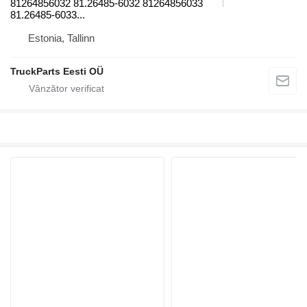
81264856032 81.26485-6032 81264856033
81.26485-6033...
Estonia, Tallinn
TruckParts Eesti OÜ