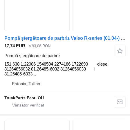
Pompă ștergătoare de parbriz Valeo R-series (01.04-) 151.638 1.22086 pentru cap tractor Scania P,G,R,T-series (2004-2017)
17,74 EUR
≈ 93,08 RON
Pompă ștergătoare de parbriz
151.638 1.22086 1548504 2274186 1722690
diesel
81264856032 81.26485-6032 81264856033
81.26485-6033...
Estonia, Tallinn
TruckParts Eesti OÜ