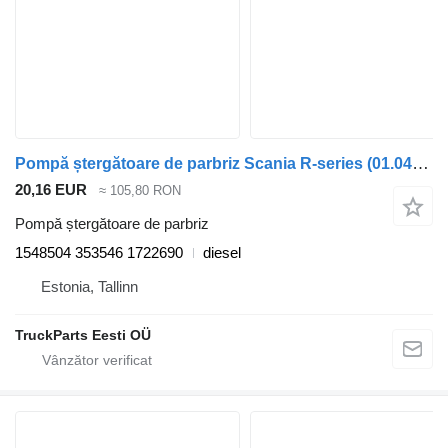
Pompă ștergătoare de parbriz Scania R-series (01.04-) 1548504 pentru cap tractor Scania P,G,R,T-series (2004-2017)
20,16 EUR
≈ 105,80 RON
Pompă ștergătoare de parbriz
1548504 353546 1722690
diesel
Estonia, Tallinn
TruckParts Eesti OÜ