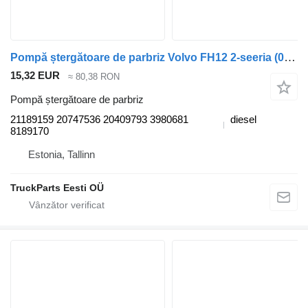
Pompă ștergătoare de parbriz Volvo FH12 2-seeria (01.02-) 21189159 pentru cap tractor Volvo FH12, FH16, NH12, FH, VNL780 (1993-2014)
15,32 EUR
≈ 80,38 RON
Pompă ștergătoare de parbriz
21189159 20747536 20409793 3980681
diesel
8189170
Estonia, Tallinn
TruckParts Eesti OÜ