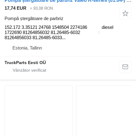
Pompă ștergătoare de parbriz Valeo R-series (01.04-) 152.172 pentru cap tractor Scania P,G,R,T-series (2004-2017)
17,74 EUR
≈ 93,08 RON
Pompă ștergătoare de parbriz
152.172 3.35121 24768 1548504 2274186
diesel
1722690 81264856032 81.26485-6032
81264856033 81.26485-6033...
Estonia, Tallinn
TruckParts Eesti OÜ