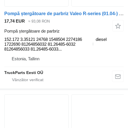
Pompă ștergătoare de parbriz Valeo R-series (01.04-) 152.172 pentru cap tractor Scania P,G,R,T-series (2004-2017)
17,74 EUR
≈ 93,08 RON
Pompă ștergătoare de parbriz
152.172 3.35121 24768 1548504 2274186
diesel
1722690 81264856032 81.26485-6032
81264856033 81.26485-6033...
Estonia, Tallinn
TruckParts Eesti OÜ