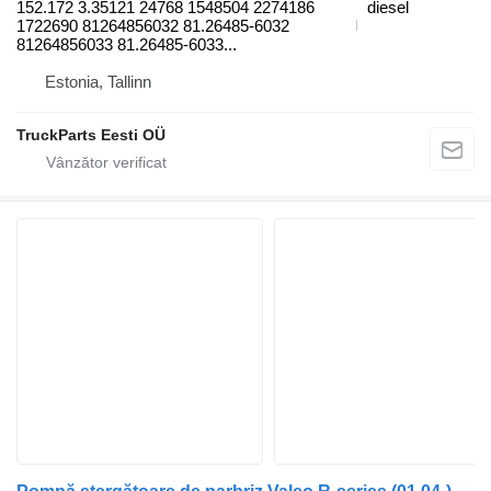
152.172 3.35121 24768 1548504 2274186
diesel
1722690 81264856032 81.26485-6032
81264856033 81.26485-6033...
Estonia, Tallinn
TruckParts Eesti OÜ