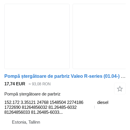
Pompă ștergătoare de parbriz Valeo R-series (01.04-) 152.172 pentru cap tractor Scania P,G,R,T-series (2004-2017)
17,74 EUR
≈ 93,08 RON
Pompă ștergătoare de parbriz
152.172 3.35121 24768 1548504 2274186
diesel
1722690 81264856032 81.26485-6032
81264856033 81.26485-6033...
Estonia, Tallinn