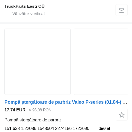
TruckParts Eesti OÜ
Pompă ștergătoare de parbriz Valeo P-series (01.04-) 151.638 1.22086 pentru cap tractor Scania P,G,R,T-series (2004-2017)
17,74 EUR
≈ 93,08 RON
Pompă ștergătoare de parbriz
151.638 1.22086 1548504 2274186 1722690
diesel