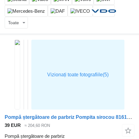
Toate
Pompă ștergătoare de parbriz Pompita sirocou 81619646026 pentru cap tractor MAN TGA
39 EUR
≈ 204,60 RON
Pompă ștergătoare de parbriz