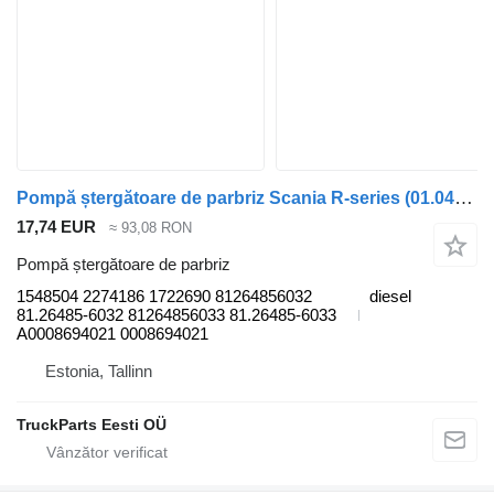
Pompă ștergătoare de parbriz Scania R-series (01.04-) 1548504 pentru cap tractor Scania P,G,R,T-series (2004-2017)
17,74 EUR
≈ 93,08 RON
Pompă ștergătoare de parbriz
1548504 2274186 1722690 81264856032
diesel
81.26485-6032 81264856033 81.26485-6033
A0008694021 0008694021
Estonia, Tallinn
TruckParts Eesti OÜ