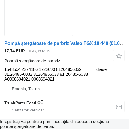
Pompă ștergătoare de parbriz Valeo TGX 18.440 (01.07-) 1548504 pentru cap tractor MAN TGL, TGM, TGS, TGX (2005-2021)
17,74 EUR
≈ 93,08 RON
Pompă ștergătoare de parbriz
1548504 2274186 1722690 81264856032
diesel
81.26485-6032 81264856033 81.26485-6033
A0008694021 0008694021
Estonia, Tallinn
TruckParts Eesti OÜ
Înregistrați-vă pentru a primi noutățile din această secțiune
pompe ștergătoare de parbriz