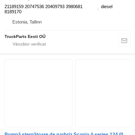
21189159 20747536 20409793 3980681
diesel
8189170
Estonia, Tallinn
TruckParts Eesti OÜ
Pompă ștergătoare de parbriz Scania 4-series 124 (01.95-12.04) 1548504 pentru cap tractor Scania 4-series (1995-2006)