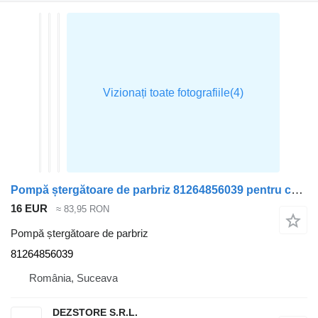
Pompă ștergătoare de parbriz 81264856039 pentru cap tractor MAN TGS
16 EUR
≈ 83,95 RON
Pompă ștergătoare de parbriz
81264856039
România, Suceava
DEZSTORE S.R.L.