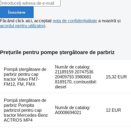
Înscriere
Făcând click aici, acceptați
nota de confidențialitate
a noastră și
acordul pentru utilizatori
.
Prețurile pentru pompe ștergătoare de parbriz
Număr de catalog:
Pompă ștergătoare de
21189159 20747536
parbriz pentru cap
20409793 3980681
15,32 EUR
tractor Volvo FM7-
8189170, combustibil:
FM12, FM, FMX
diesel
Pompă ștergătoare de
parbriz Pompita
Număr de catalog:
parbrizol pentru cap
12 EUR
A0008694021
tractor Mercedes-Benz
ACTROS MP4