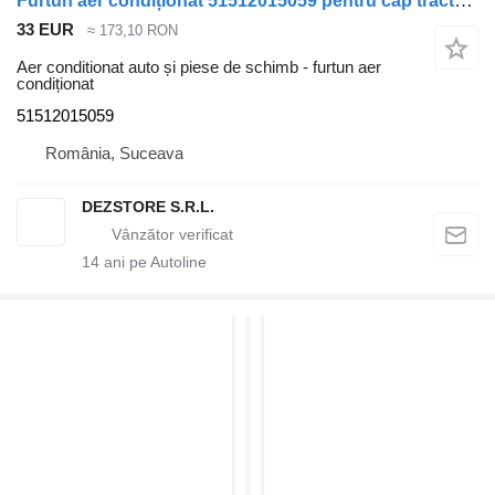
Furtun aer condiționat 51512015059 pentru cap tractor MAN TGX
33 EUR
≈ 173,10 RON
Aer conditionat auto și piese de schimb - furtun aer
condiționat
51512015059
România, Suceava
DEZSTORE S.R.L.
14
ani pe Autoline