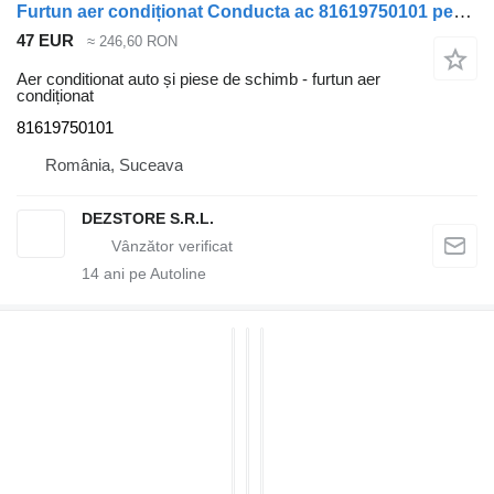
Furtun aer condiționat Conducta ac 81619750101 pentru cap tractor MAN TGX
47 EUR
≈ 246,60 RON
Aer conditionat auto și piese de schimb - furtun aer
condiționat
81619750101
România, Suceava
DEZSTORE S.R.L.
14
ani pe Autoline