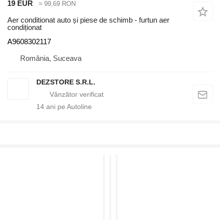
19 EUR
≈ 99,69 RON
Aer conditionat auto și piese de schimb - furtun aer
condiționat
A9608302117
România, Suceava
DEZSTORE S.R.L.
14
ani pe Autoline