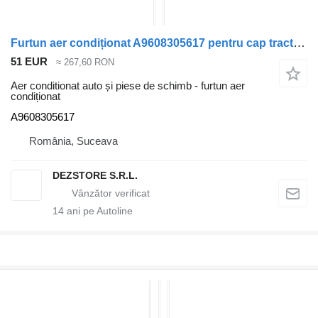
Furtun aer condiționat A9608305617 pentru cap tractor Mercedes-Benz ACTROS MP4
51 EUR
≈ 267,60 RON
Aer conditionat auto și piese de schimb - furtun aer
condiționat
A9608305617
România, Suceava
DEZSTORE S.R.L.
14
ani pe Autoline