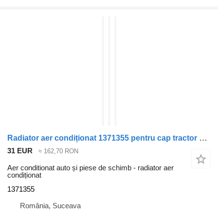
Radiator aer condiționat 1371355 pentru cap tractor DAF CF85
31 EUR
≈ 162,70 RON
Aer conditionat auto și piese de schimb - radiator aer
condiționat
1371355
România, Suceava