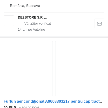
România, Suceava
DEZSTORE S.R.L.
14
ani pe Autoline
Furtun aer condiționat A9608303217 pentru cap tractor Mercedes-Benz ACTROS MP4
20 EUR
≈ 104,90 RON