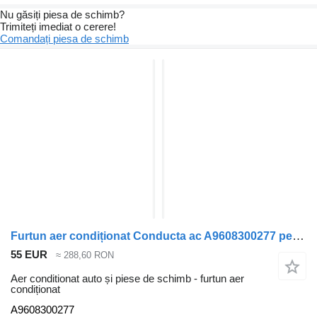
Nu găsiți piesa de schimb?
Trimiteți imediat o cerere!
Comandați piesa de schimb
Furtun aer condiționat Conducta ac A9608300277 pentru cap tractor Mercedes-Benz ACTROS MP4
55 EUR
≈ 288,60 RON
Aer conditionat auto și piese de schimb - furtun aer
condiționat
A9608300277