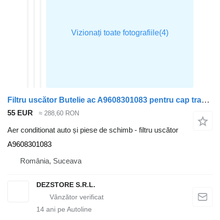
Filtru uscător Butelie ac A9608301083 pentru cap tractor Mercedes-Benz ACTROS MP4
55 EUR
≈ 288,60 RON
Aer conditionat auto și piese de schimb - filtru uscător
A9608301083
România, Suceava
DEZSTORE S.R.L.
14
ani pe Autoline