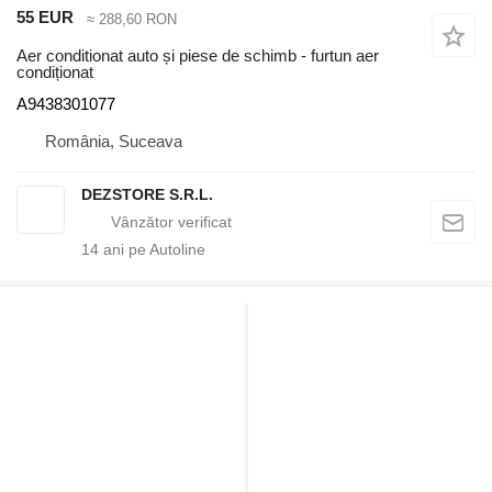
55 EUR
≈ 288,60 RON
Aer conditionat auto și piese de schimb - furtun aer
condiționat
A9438301077
România, Suceava
DEZSTORE S.R.L.
14
ani pe Autoline