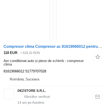
Compresor clima Compresor ac 81619066012 pentru cap tractor MAN TGX
118 EUR
≈ 619,10 RON
Aer conditionat auto și piese de schimb - compresor
clima
81619066012 51779707028
România, Suceava
DEZSTORE S.R.L.
14
ani pe Autoline