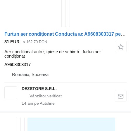
Furtun aer condiționat Conducta ac A9608303317 pentru cap tractor Mercedes-Benz ACTROS MP4
31 EUR
≈ 162,70 RON
Aer conditionat auto și piese de schimb - furtun aer
condiționat
A9608303317
România, Suceava
DEZSTORE S.R.L.
14
ani pe Autoline