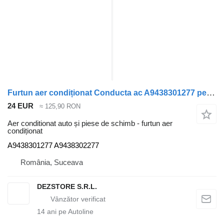
Furtun aer condiționat Conducta ac A9438301277 pentru cap tractor Mercedes-Benz ACTROS MP3
24 EUR
≈ 125,90 RON
Aer conditionat auto și piese de schimb - furtun aer
condiționat
A9438301277 A9438302277
România, Suceava
DEZSTORE S.R.L.
14
ani pe Autoline