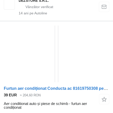
DEZSTORE S.R.L.
14
ani pe Autoline
Furtun aer condiționat Conducta ac 81619750308 pentru cap tractor MAN TGS
39 EUR
≈ 204,60 RON
Aer conditionat auto și piese de schimb - furtun aer
condiționat