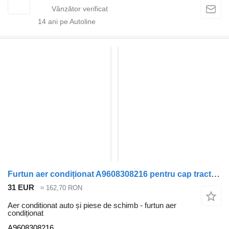
14
ani pe Autoline
Furtun aer condiționat A9608308216 pentru cap tractor Mercedes-Benz ACTROS MP4
31 EUR
≈ 162,70 RON
Aer conditionat auto și piese de schimb - furtun aer
condiționat
A9608308216