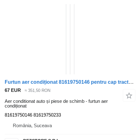
Furtun aer condiționat 81619750146 pentru cap tractor MAN TGA
67 EUR
≈ 351,50 RON
Aer conditionat auto și piese de schimb - furtun aer
condiționat
81619750146 81619750233
România, Suceava