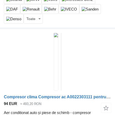
Toate
Compresor clima Compresor ac A0022303111 pentru cap tractor Mercedes-Benz ACTROS MP3
94 EUR
≈ 493,20 RON
Aer conditionat auto și piese de schimb - compresor