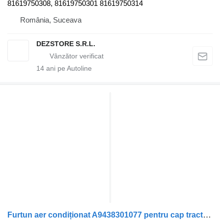
81619750308, 81619750301 81619750314
România, Suceava
DEZSTORE S.R.L.
14
ani pe Autoline
Furtun aer condiționat A9438301077 pentru cap tractor Mercedes-Benz ACTROS MP3