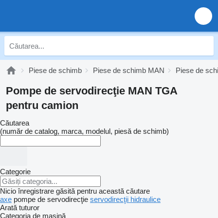
Piese de schimb
Piese de schimb MAN
Piese de s
Pompe de servodirecţie MAN TGA
pentru camion
Căutarea
(număr de catalog, marca, modelul, piesă de schimb)
Categorie
Nicio înregistrare găsită pentru această căutare
axe
pompe de servodirecţie
servodirecţii hidraulice
Arată tuturor
Categoria de maşină