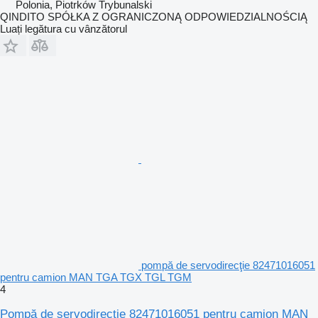
Polonia, Piotrków Trybunalski
QINDITO SPÓŁKA Z OGRANICZONĄ ODPOWIEDZIALNOŚCIĄ
Luați legătura cu vânzătorul
pompă de servodirecţie 82471016051
pentru camion MAN TGA TGX TGL TGM
4
Pompă de servodirecţie 82471016051 pentru camion MAN