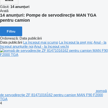
Găsit:
14 anunțuri
Arată
14 anunțuri:
Pompe de servodirecţie MAN TGA
pentru camion
Filtru
Ordonează
:
Data publicării
Data publicării
La început mai scump
La început la preț mic
Anul - la
început anunțurile noi
Anul - la început vechi
pompă
de servodirecţie ZF 81471016162 pentru camion MAN F90 F2000
TGA
4