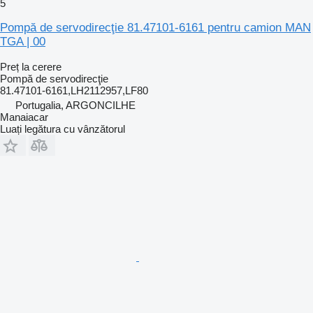
5
Pompă de servodirecţie 81.47101-6161 pentru camion MAN
TGA | 00
Preț la cerere
Pompă de servodirecţie
81.47101-6161,LH2112957,LF80
Portugalia, ARGONCILHE
Manaiacar
Luați legătura cu vânzătorul