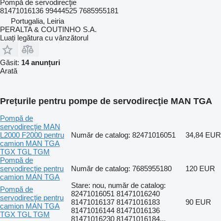
Pompă de servodirecţie
81471016136 99444525 7685955181
Portugalia, Leiria
PERALTA & COUTINHO S.A.
Luați legătura cu vânzătorul
Găsit:
14 anunțuri
Arată
Prețurile pentru pompe de servodirecţie MAN TGA
Pompă de
servodirecţie MAN
L2000 F2000 pentru
Număr de catalog: 82471016051
34,84 EUR
camion MAN TGA
TGX TGL TGM
Pompă de
servodirecţie pentru
Număr de catalog: 7685955180
120 EUR
camion MAN TGA
Stare: nou, număr de catalog:
Pompă de
82471016051 81471016240
servodirecţie pentru
81471016137 81471016183
90 EUR
camion MAN TGA
81471016144 81471016136
TGX TGL TGM
81471016230 81471016184...