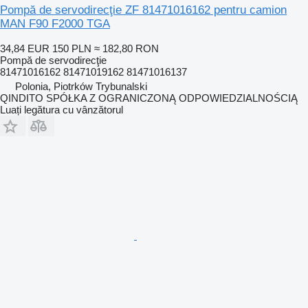
Pompă de servodirecţie ZF 81471016162 pentru camion
MAN F90 F2000 TGA
34,84 EUR
150 PLN
≈ 182,80 RON
Pompă de servodirecţie
81471016162 81471019162 81471016137
Polonia, Piotrków Trybunalski
QINDITO SPÓŁKA Z OGRANICZONĄ ODPOWIEDZIALNOŚCIĄ
Luați legătura cu vânzătorul