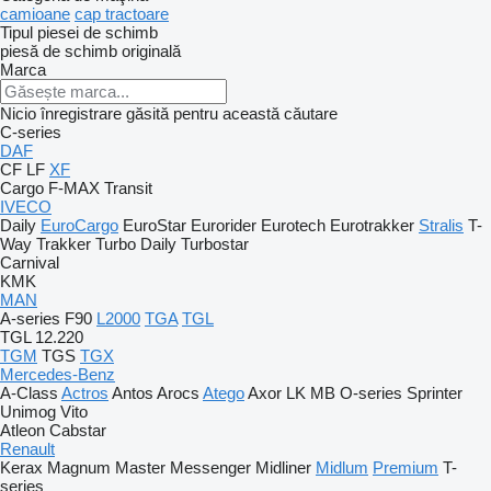
camioane
cap tractoare
Tipul piesei de schimb
piesă de schimb originală
Marca
Nicio înregistrare găsită pentru această căutare
C-series
DAF
CF
LF
XF
Cargo
F-MAX
Transit
IVECO
Daily
EuroCargo
EuroStar
Eurorider
Eurotech
Eurotrakker
Stralis
T-
Way
Trakker
Turbo Daily
Turbostar
Carnival
KMK
MAN
A-series
F90
L2000
TGA
TGL
TGL 12.220
TGM
TGS
TGX
Mercedes-Benz
A-Class
Actros
Antos
Arocs
Atego
Axor
LK
MB
O-series
Sprinter
Unimog
Vito
Atleon
Cabstar
Renault
Kerax
Magnum
Master
Messenger
Midliner
Midlum
Premium
T-
series