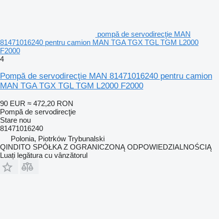
pompă de servodirecţie MAN
81471016240 pentru camion MAN TGA TGX TGL TGM L2000
F2000
4
Pompă de servodirecţie MAN 81471016240 pentru camion
MAN TGA TGX TGL TGM L2000 F2000
90 EUR
≈ 472,20 RON
Pompă de servodirecţie
Stare
nou
81471016240
Polonia, Piotrków Trybunalski
QINDITO SPÓŁKA Z OGRANICZONĄ ODPOWIEDZIALNOŚCIĄ
Luați legătura cu vânzătorul