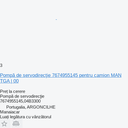
3
Pompă de servodirecţie 7674955145 pentru camion MAN
TGA | 00
Preț la cerere
Pompă de servodirecţie
7674955145,04B3300
Portugalia, ARGONCILHE
Manaiacar
Luați legătura cu vânzătorul