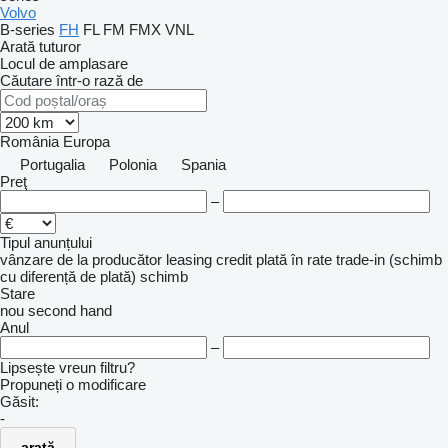
Volvo
B-series
FH
FL
FM
FMX
VNL
Arată tuturor
Locul de amplasare
Căutare într-o rază de
România
Europa
Portugalia
Polonia
Spania
Preţ
–
Tipul anunțului
vânzare
de la producător
leasing
credit
plată în rate
trade-in (schimb
cu diferență de plată)
schimb
Stare
nou
second hand
Anul
–
Lipsește vreun filtru?
Propuneți o modificare
Găsit:
-
arată