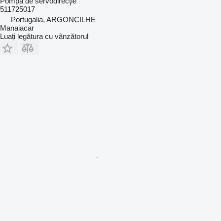
Pompă de servodirecţie
511725017
Portugalia, ARGONCILHE
Manaiacar
Luați legătura cu vânzătorul