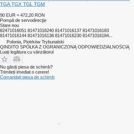
TGA TGX TGL TGM
90 EUR
≈ 472,20 RON
Pompă de servodirecţie
Stare
nou
82471016051 81471016240 81471016137 81471016183
81471016144 81471016136 81471016230 81471016184...
Polonia, Piotrków Trybunalski
QINDITO SPÓŁKA Z OGRANICZONĄ ODPOWIEDZIALNOŚCIĄ
Luați legătura cu vânzătorul
Nu găsiți piesa de schimb?
Trimiteți imediat o cerere!
Comandați piesa de schimb