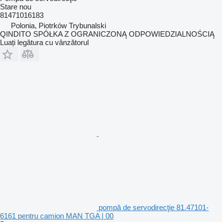
Stare
nou
81471016183
Polonia, Piotrków Trybunalski
QINDITO SPÓŁKA Z OGRANICZONĄ ODPOWIEDZIALNOŚCIĄ
Luați legătura cu vânzătorul
pompă de servodirecţie 81.47101-
6161 pentru camion MAN TGA | 00