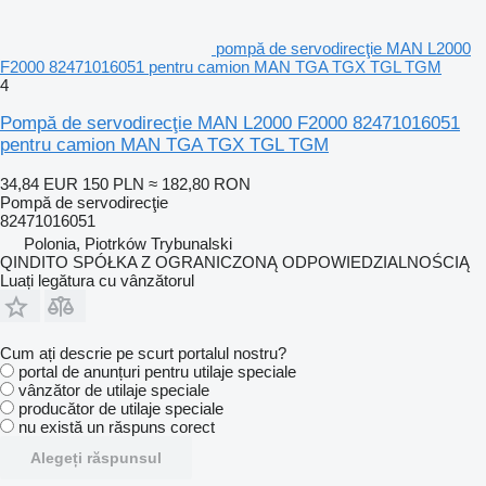
pompă de servodirecţie MAN L2000
F2000 82471016051 pentru camion MAN TGA TGX TGL TGM
4
Pompă de servodirecţie MAN L2000 F2000 82471016051
pentru camion MAN TGA TGX TGL TGM
34,84 EUR
150 PLN
≈ 182,80 RON
Pompă de servodirecţie
82471016051
Polonia, Piotrków Trybunalski
QINDITO SPÓŁKA Z OGRANICZONĄ ODPOWIEDZIALNOŚCIĄ
Luați legătura cu vânzătorul
Cum ați descrie pe scurt portalul nostru?
portal de anunțuri pentru utilaje speciale
vânzător de utilaje speciale
producător de utilaje speciale
nu există un răspuns corect
Alegeți răspunsul