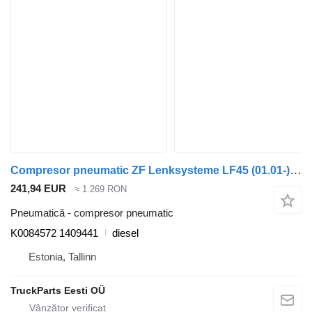
Compresor pneumatic ZF Lenksysteme LF45 (01.01-) K0084572 pentru cap tractor DAF LF45, LF55, LF180, CF65, CF75, CF85 (2001-)
241,94 EUR
≈ 1.269 RON
Pneumatică - compresor pneumatic
K0084572 1409441
diesel
Estonia, Tallinn
TruckParts Eesti OÜ