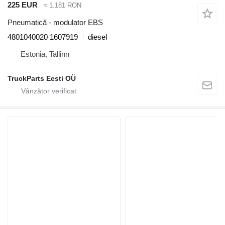
225 EUR
≈ 1.181 RON
Pneumatică - modulator EBS
4801040020 1607919
diesel
Estonia, Tallinn
TruckParts Eesti OÜ