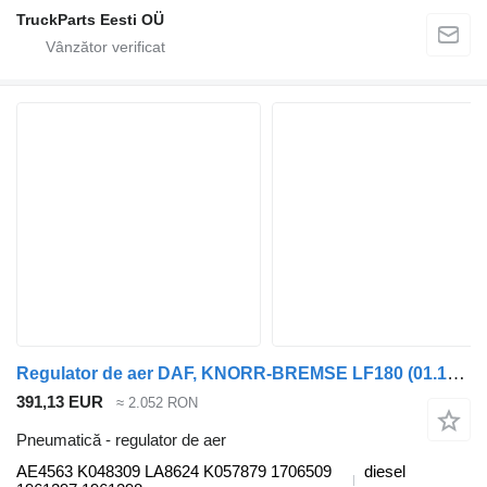
TruckParts Eesti OÜ
Regulator de aer DAF, KNORR-BREMSE LF180 (01.13-) AE4563 pentru cap tractor DAF LF45, LF55, LF180, CF65, CF75, CF85 (2001-)
391,13 EUR
≈ 2.052 RON
Pneumatică - regulator de aer
AE4563 K048309 LA8624 K057879 1706509
diesel