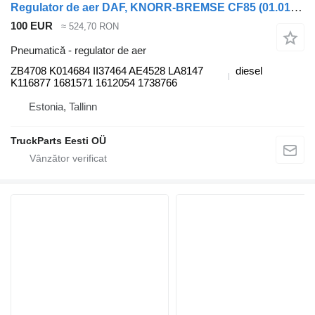
Regulator de aer DAF, KNORR-BREMSE CF85 (01.01-) ZB4708 pentru cap tractor DAF LF45, LF55, LF180, CF65, CF75, CF85 (2001-)
100 EUR
≈ 524,70 RON
Pneumatică - regulator de aer
ZB4708 K014684 II37464 AE4528 LA8147
diesel
K116877 1681571 1612054 1738766
Estonia, Tallinn
TruckParts Eesti OÜ