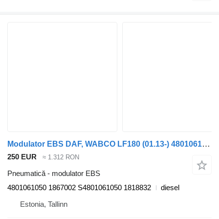
Modulator EBS DAF, WABCO LF180 (01.13-) 4801061050 pentru cap tractor DAF LF45, LF55, LF180, CF65, CF75, CF85 (2001-)
250 EUR
≈ 1.312 RON
Pneumatică - modulator EBS
4801061050 1867002 S4801061050 1818832
diesel
Estonia, Tallinn