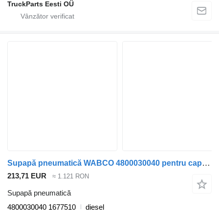
TruckParts Eesti OÜ
Supapă pneumatică WABCO 4800030040 pentru cap tractor DAF LF45, LF55, LF180, CF65, CF75, CF85 (2001-)
213,71 EUR
≈ 1.121 RON
Supapă pneumatică
4800030040 1677510
diesel