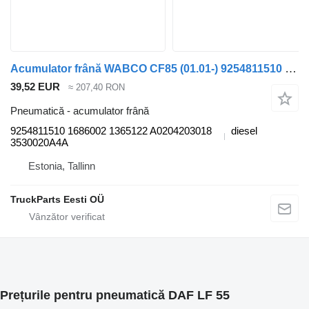
Acumulator frână WABCO CF85 (01.01-) 9254811510 pentru cap tractor DAF LF45, LF55, LF180, CF65, CF75, CF85 (2001-)
39,52 EUR
≈ 207,40 RON
Pneumatică - acumulator frână
9254811510 1686002 1365122 A0204203018
diesel
3530020A4A
Estonia, Tallinn
TruckParts Eesti OÜ
Prețurile pentru pneumatică DAF LF 55