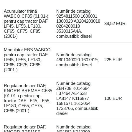
Acumulator frână
Număr de catalog:
WABCO CF85 (01.01-)
9254811500 1686001
pentru cap tractor DAF
1360929 A0204203018
39,52 EUR
LF45, LF55, LF180,
0204203018
CF65, CF75, CF85
3530015A4A,
(2001-)
combustibil: diesel
Modulator EBS WABCO
pentru cap tractor DAF
Număr de catalog:
LF45, LF55, LF180,
4801040020 1607919,
225 EUR
CF65, CF75, CF85
combustibil: diesel
(2001-)
Număr de catalog:
Regulator de aer DAF,
ZB4708 K014684
KNORR-BREMSE CF85
II37464 AE4528
(01.01-) pentru cap
LA8147 K116877
100 EUR
tractor DAF LF45, LF55,
1681571 1612054
LF180, CF65, CF75,
1738766, combustibil:
CF85 (2001-)
diesel
Regulator de aer DAF,
Număr de catalog:
KNORR-BREMSE
AE4563 K048309