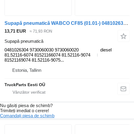
Supapă pneumatică WABCO CF85 (01.01-) 0481026304 pentru cap tractor DAF LF45, LF55, LF180, CF65, CF75, CF85 (2001-)
13,71 EUR
≈ 71,93 RON
Supapă pneumatică
0481026304 9730060030 9730060020
diesel
81.52116-6074 81521166074 81.52116-9074
81521169074 81.52116-9075...
Estonia, Tallinn
TruckParts Eesti OÜ
Nu găsiți piesa de schimb?
Trimiteți imediat o cerere!
Comandați piesa de schimb