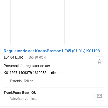
Regulator de aer Knorr-Bremse LF45 (01.01-) K011987 pentru cap tractor DAF LF45, LF55, LF180, CF65, CF75, CF85 (2001-)
104,84 EUR
≈ 550,10 RON
Pneumatică - regulator de aer
K011987 1409379 1612053
diesel
Estonia, Tallinn
TruckParts Eesti OÜ