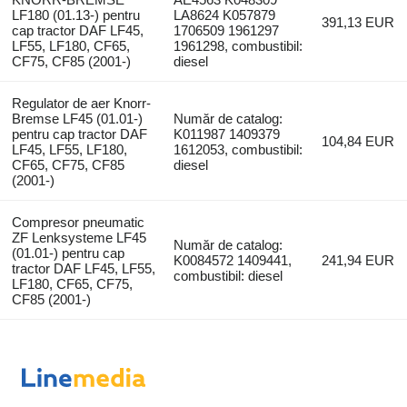
LF180 (01.13-) pentru
LA8624 K057879
391,13 EUR
cap tractor DAF LF45,
1706509 1961297
LF55, LF180, CF65,
1961298, combustibil:
CF75, CF85 (2001-)
diesel
Regulator de aer Knorr-
Bremse LF45 (01.01-)
Număr de catalog:
pentru cap tractor DAF
K011987 1409379
104,84 EUR
LF45, LF55, LF180,
1612053, combustibil:
CF65, CF75, CF85
diesel
(2001-)
Compresor pneumatic
ZF Lenksysteme LF45
Număr de catalog:
(01.01-) pentru cap
K0084572 1409441,
241,94 EUR
tractor DAF LF45, LF55,
combustibil: diesel
LF180, CF65, CF75,
CF85 (2001-)