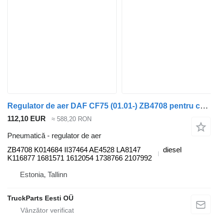
Regulator de aer DAF CF75 (01.01-) ZB4708 pentru cap tractor DAF LF45, LF55, LF180, CF65, CF75, CF85 (2001-)
112,10 EUR
≈ 588,20 RON
Pneumatică - regulator de aer
ZB4708 K014684 II37464 AE4528 LA8147
diesel
K116877 1681571 1612054 1738766 2107992
Estonia, Tallinn
TruckParts Eesti OÜ