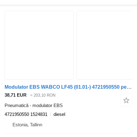
Modulator EBS WABCO LF45 (01.01-) 4721950550 pentru cap tractor DAF LF45, LF55, LF180, CF65, CF75, CF85 (2001-)
38,71 EUR
≈ 203,10 RON
Pneumatică - modulator EBS
4721950550 1524831
diesel
Estonia, Tallinn