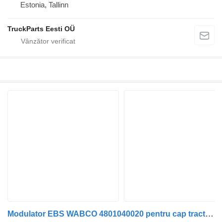
Estonia, Tallinn
TruckParts Eesti OÜ
Modulator EBS WABCO 4801040020 pentru cap tractor DAF LF45, LF55, LF180, CF65, CF75, CF85 (2001-)