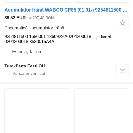
Acumulator frână WABCO CF85 (01.01-) 9254811500 pentru cap tractor DAF LF45, LF55, LF180, CF65, CF75, CF85 (2001-)
39,52 EUR
≈ 207,40 RON
Pneumatică - acumulator frână
9254811500 1686001 1360929 A0204203018
diesel
0204203018 3530015A4A
Estonia, Tallinn
TruckParts Eesti OÜ