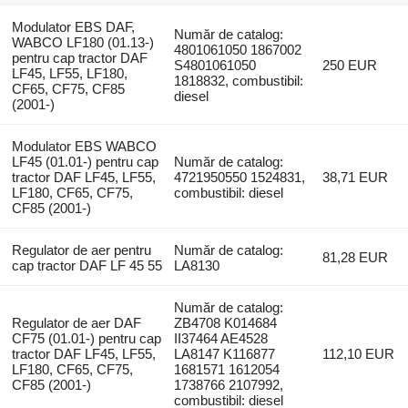
Modulator EBS DAF,
Număr de catalog:
WABCO LF180 (01.13-)
4801061050 1867002
pentru cap tractor DAF
S4801061050
250 EUR
LF45, LF55, LF180,
1818832, combustibil:
CF65, CF75, CF85
diesel
(2001-)
Modulator EBS WABCO
LF45 (01.01-) pentru cap
Număr de catalog:
tractor DAF LF45, LF55,
4721950550 1524831,
38,71 EUR
LF180, CF65, CF75,
combustibil: diesel
CF85 (2001-)
Regulator de aer pentru
Număr de catalog:
81,28 EUR
cap tractor DAF LF 45 55
LA8130
Număr de catalog:
Regulator de aer DAF
ZB4708 K014684
CF75 (01.01-) pentru cap
II37464 AE4528
tractor DAF LF45, LF55,
LA8147 K116877
112,10 EUR
LF180, CF65, CF75,
1681571 1612054
CF85 (2001-)
1738766 2107992,
combustibil: diesel