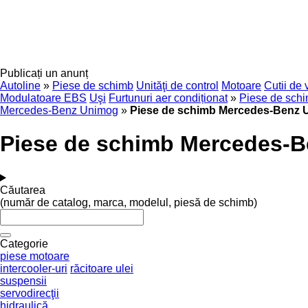
Publicați un anunț
Autoline
»
Piese de schimb
Unităţi de control
Motoare
Cutii de 
Modulatoare EBS
Uşi
Furtunuri aer condiționat
»
Piese de sch
Mercedes-Benz Unimog
»
Piese de schimb Mercedes-Benz U
Piese de schimb Mercedes-B
Căutarea
(număr de catalog, marca, modelul, piesă de schimb)
Categorie
piese motoare
intercooler-uri
răcitoare ulei
suspensii
servodirecţii
hidraulică