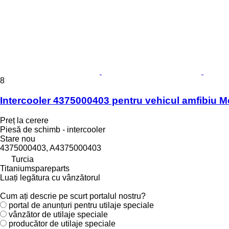
8
Intercooler 4375000403 pentru vehicul amfibi
Preț la cerere
Piesă de schimb - intercooler
Stare
nou
4375000403, A4375000403
Turcia
Titaniumspareparts
Luați legătura cu vânzătorul
Cum ați descrie pe scurt portalul nostru?
portal de anunțuri pentru utilaje speciale
vânzător de utilaje speciale
producător de utilaje speciale