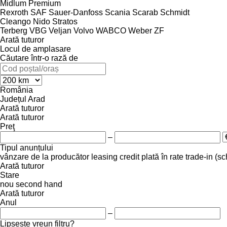
Midlum
Premium
Rexroth
SAF
Sauer-Danfoss
Scania
Scarab
Schmidt
Cleango
Nido
Stratos
Terberg
VBG
Veljan
Volvo
WABCO
Weber
ZF
Arată tuturor
Locul de amplasare
Căutare într-o rază de
România
Județul Arad
Arată tuturor
Arată tuturor
Preţ
–
Tipul anunțului
vânzare
de la producător
leasing
credit
plată în rate
trade-in (s
Arată tuturor
Stare
nou
second hand
Arată tuturor
Anul
–
Lipsește vreun filtru?