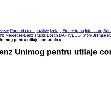
viteze
Panouri cu dispozitive
Izolaţii
Etriere frana
Injectoare
Sen
imb Mercedes-Benz Trucks
Bosch
DAF
IVECO
Knorr-Bremse
M
nimog pentru utilaje comunale
»
enz Unimog pentru utilaje c