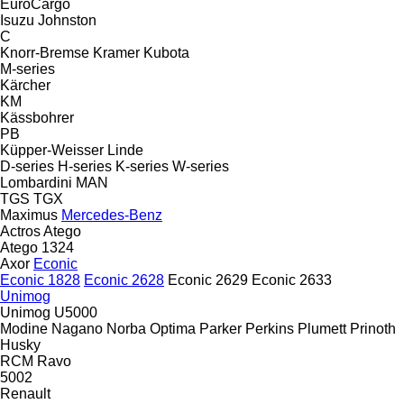
EuroCargo
Isuzu
Johnston
C
Knorr-Bremse
Kramer
Kubota
M-series
Kärcher
KM
Kässbohrer
PB
Küpper-Weisser
Linde
D-series
H-series
K-series
W-series
Lombardini
MAN
TGS
TGX
Maximus
Mercedes-Benz
Actros
Atego
Atego 1324
Axor
Econic
Econic 1828
Econic 2628
Econic 2629
Econic 2633
Unimog
Unimog U5000
Modine
Nagano
Norba
Optima
Parker
Perkins
Plumett
Prinoth
Husky
RCM
Ravo
5002
Renault