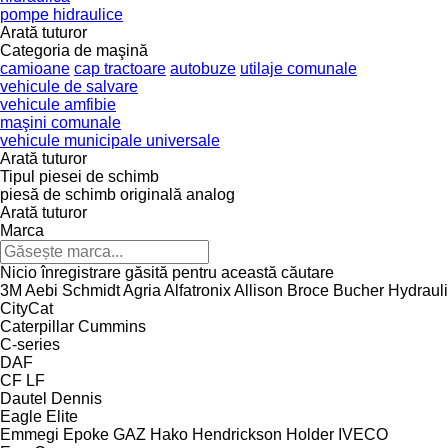
pompe hidraulice
Arată tuturor
Categoria de maşină
camioane
cap tractoare
autobuze
utilaje comunale
vehicule de salvare
vehicule amfibie
maşini comunale
vehicule municipale universale
Arată tuturor
Tipul piesei de schimb
piesă de schimb originală
analog
Arată tuturor
Marca
Nicio înregistrare găsită pentru această căutare
3M
Aebi Schmidt
Agria
Alfatronix
Allison
Broce
Bucher Hydraul
CityCat
Caterpillar
Cummins
C-series
DAF
CF
LF
Dautel
Dennis
Eagle
Elite
Emmegi
Epoke
GAZ
Hako
Hendrickson
Holder
IVECO