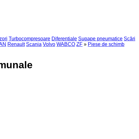
zori
Turbocompresoare
Diferentiale
Supape pneumatice
Scări
AN
Renault
Scania
Volvo
WABCO
ZF
»
Piese de schimb
omunale