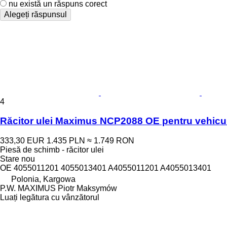
nu există un răspuns corect
Alegeți răspunsul
4
Răcitor ulei Maximus NCP2088 OE pentru vehic
333,30 EUR
1.435 PLN
≈ 1.749 RON
Piesă de schimb - răcitor ulei
Stare
nou
OE 4055011201 4055013401 A4055011201 A4055013401
Polonia, Kargowa
P.W. MAXIMUS Piotr Maksymów
Luați legătura cu vânzătorul