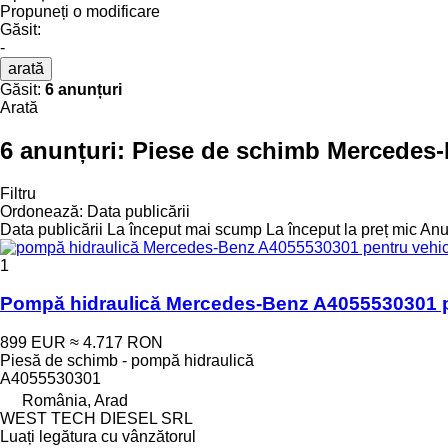
Propuneți o modificare
Găsit:
-
arată
Găsit:
6 anunțuri
Arată
6 anunțuri:
Piese de schimb Mercedes-
Filtru
Ordonează
:
Data publicării
Data publicării
La început mai scump
La început la preț mic
Anul
1
Pompă hidraulică Mercedes-Benz A4055530301 p
899 EUR
≈ 4.717 RON
Piesă de schimb - pompă hidraulică
A4055530301
România, Arad
WEST TECH DIESEL SRL
Luați legătura cu vânzătorul