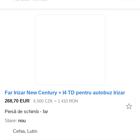
Far Irizar New Century + I4 TD pentru autobuz Irizar
268,70 EUR
6.500 CZK
≈ 1.410 RON
Piesă de schimb - far
Stare
nou
Cehia, Lutín