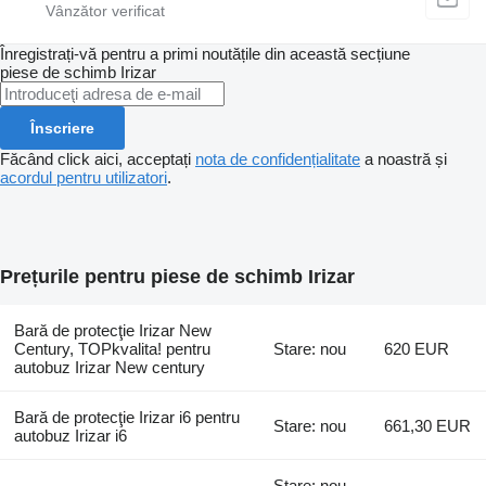
Înregistrați-vă pentru a primi noutățile din această secțiune
piese de schimb
Irizar
Înscriere
Făcând click aici, acceptați
nota de confidențialitate
a noastră și
acordul pentru utilizatori
.
Prețurile pentru piese de schimb Irizar
Bară de protecţie Irizar New
Century, TOPkvalita! pentru
Stare: nou
620 EUR
autobuz Irizar New century
Bară de protecţie Irizar i6 pentru
Stare: nou
661,30 EUR
autobuz Irizar i6
Stare: nou,