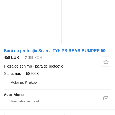
Bară de protecţie Scania TYŁ PB REAR BUMPER 592008 pentru autobuz Irizar PB
450 EUR
≈ 2.361 RON
Piesă de schimb - bară de protecţie
Stare
nou
592008
Polonia, Krakow
Auto-Akces