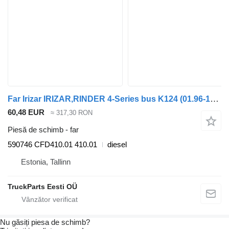
Far Irizar IRIZAR,RINDER 4-Series bus K124 (01.96-12.06) 590746 pentru autobuz Scania 4-series bus (1995-2006)
60,48 EUR
≈ 317,30 RON
Piesă de schimb - far
590746 CFD410.01 410.01
diesel
Estonia, Tallinn
TruckParts Eesti OÜ
Nu găsiți piesa de schimb?