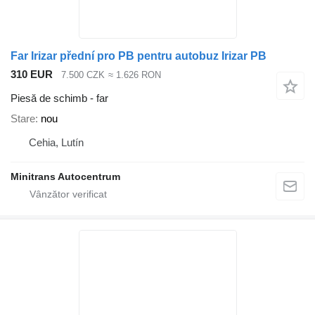
Far Irizar přední pro PB pentru autobuz Irizar PB
310 EUR
7.500 CZK
≈ 1.626 RON
Piesă de schimb - far
Stare
nou
Cehia, Lutín
Minitrans Autocentrum