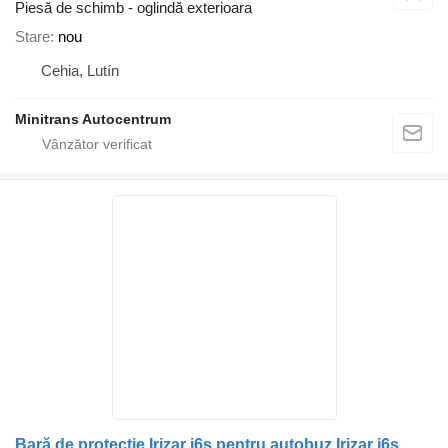
Piesă de schimb - oglindă exterioara
Stare
nou
Cehia, Lutín
Minitrans Autocentrum
Bară de protecţie Irizar i6s pentru autobuz Irizar i6s