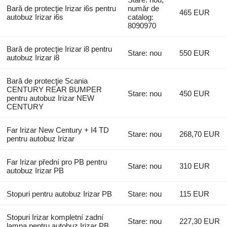
Bară de protecţie Irizar i6s pentru
număr de
465 EUR
autobuz Irizar i6s
catalog:
8090970
Bară de protecţie Irizar i8 pentru
Stare: nou
550 EUR
autobuz Irizar i8
Bară de protecţie Scania
CENTURY REAR BUMPER
Stare: nou
450 EUR
pentru autobuz Irizar NEW
CENTURY
Far Irizar New Century + I4 TD
Stare: nou
268,70 EUR
pentru autobuz Irizar
Far Irizar přední pro PB pentru
Stare: nou
310 EUR
autobuz Irizar PB
Stopuri pentru autobuz Irizar PB
Stare: nou
115 EUR
Stopuri Irizar kompletní zadní
Stare: nou
227,30 EUR
lampa pentru autobuz Irizar PB