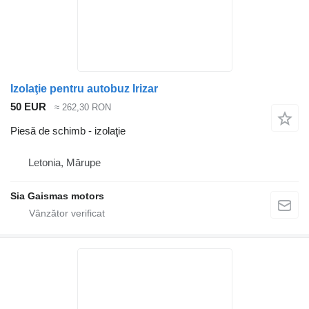
Izolaţie pentru autobuz Irizar
50 EUR
≈ 262,30 RON
Piesă de schimb - izolaţie
Letonia, Mārupe
Sia Gaismas motors