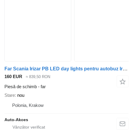
Far Scania Irizar PB LED day lights pentru autobuz Irizar
160 EUR
≈ 839,50 RON
Piesă de schimb - far
Stare
nou
Polonia, Krakow
Auto-Akces