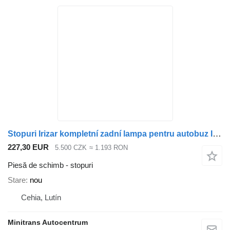
Stopuri Irizar kompletní zadní lampa pentru autobuz Irizar PB
227,30 EUR
5.500 CZK
≈ 1.193 RON
Piesă de schimb - stopuri
Stare
nou
Cehia, Lutín
Minitrans Autocentrum