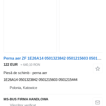
Perna aer ZF 1E26A14 0501323842 0501215603 0501215444 pentru autobuz Irizar I4, I6
122 EUR
≈ 640,10 RON
Piesă de schimb - perna aer
1E26A14 0501323842 0501215603 0501215444
Polonia, Katowice
MS-BUS FIRMA HANDLOWA