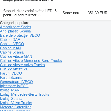
Stopuri Irizar zadní světlo LED I6
Stare: nou
351,30 EUR
pentru autobuz Irizar I6
Categorii populare
Amortizoare Sachs
Aripi plastic Scania
Bare de protecţie IVECO
Cabine DAF
Cabine IVECO
Cabine MAN
Cabine Scania
Cutii de viteze MAN
Cutii de viteze Mercedes-Benz Trucks
Cutii de viteze Volvo Trucks
Cutii de viteze ZF
Faruri IVECO
Faruri Scania
Generatoare IVECO
Injectoare IVECO
Izolaţii MAN
Izolaţii Mercedes-Benz Trucks
Izolaţii Scania
Izolaţii Volvo Trucks
Motoare Caterpillar