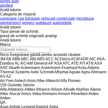
lumini auto
girofare
Arată tuturor
Categoria de maşină
camioane
cap tractoare
vehicule comerciale
microbuze
semiremorci
remorci
autobuze
automobile
Arată tuturor
Tipul piesei de schimb
piesă de schimb originală
analog
Arată tuturor
Marca
Nicio înregistrare găsită pentru această căutare
3M
AB
ABB
ABC
ABI
ABS
ACC
ACDelco
ACM
ADR
AIC
AKA-
DanBox
AL-KO
AM General
AP
ASA
ATC
ATE
ATI
ATN
AXA
AXE
Abarth
Ackermann
Ackermann-Fruehauf
Actia
Adams
Thermal Systems
Aebi Schmidt
Afhymat
Agrale
Agria
Ahlmann
AS
AZ
Air Fren
Airtech
Aisin
Albe
Albrecht
Alfa Romeo
159
Giulietta
Stelvio
Alfa
Alfatronix
Alfdex
Alliance
Allison
Allsafe
AllyNav
Alpine
Altec
Alucar
Amco Veba
Ammann
Annovi Reverberi
Anteo
Arden
QA
Asas
Ashok Leyland
Aspöck
Astra