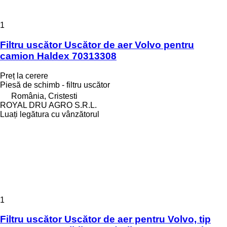
1
Filtru uscător Uscător de aer Volvo pentru
camion Haldex 70313308
Preț la cerere
Piesă de schimb - filtru uscător
România, Cristesti
ROYAL DRU AGRO S.R.L.
Luați legătura cu vânzătorul
1
Filtru uscător Uscător de aer pentru Volvo, tip