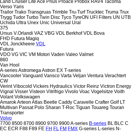
Land Cruiser
Lite Ace
Prius
Proace
Probox
RAV4
Tacoma
Verso
Yaris
Trailor
Trako
Transgruas
Trimble
Tru-Turf
Trucktec
Truma
Trux
Trygg
Tudor
Turbo
Twin Disc
Tyco
TyreON
UFI Filters
UN
UTB
Uchida
Ultra
Unex
Unic
Universal
Ural
375
Ursus
V.Orlandi
VAZ
VBG
VDL Berkhof
VDL Bova
FHD
Futura
Magiq
VDL Jonckheere
VDL
Futura
VDO
VG
VIC
VM Motori
Vaden
Valeo
Valmet
860
Van Hool
A-series
Astromega
Astron
EX
T-series
Vancooler
Vanguard
Vansco
Varta
Veljan
Ventura
Verachtert
CW
Verint
Vibocold
Vickers Hydraulics
Victor Reinz
Victron Energy
Vignal
Visser
Visteon
Vitrifrigo
Vivolo
Voac
Vogelsitze
Voith
Volant
Volkswagen
Amarok
Arteon
Atlas
Beetle
Caddy
Caravelle
Crafter
Golf
LT
Multivan
Passat
Polo
Sharan
T-Roc
Tiguan
Touareg
Touran
Transporter
Volvo
7700
8500
8700
8900
9700
9900
A-series
B-series
BL
BLC
C
EC
ECR
F88
F89
FE
FH
FL
FM
FMX
G-series
L-series
N-