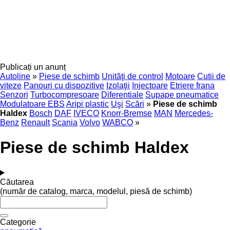
Publicați un anunț
Autoline
»
Piese de schimb
Unităţi de control
Motoare
Cutii de
viteze
Panouri cu dispozitive
Izolaţii
Injectoare
Etriere frana
Senzori
Turbocompresoare
Diferentiale
Supape pneumatice
Modulatoare EBS
Aripi plastic
Uşi
Scări
»
Piese de schimb
Haldex
Bosch
DAF
IVECO
Knorr-Bremse
MAN
Mercedes-
Benz
Renault
Scania
Volvo
WABCO
»
Piese de schimb Haldex
Căutarea
(număr de catalog, marca, modelul, piesă de schimb)
Categorie