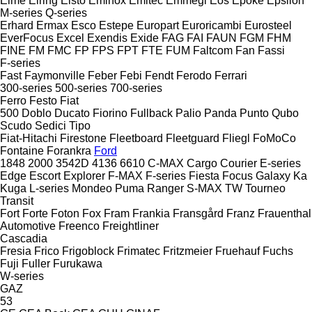
Elme
Elring
Elsto
Eminox
Emitec
Emmegi
Eos
Epoke
Epsilon
M-series
Q-series
Erhard
Ermax
Esco
Estepe
Europart
Euroricambi
Eurosteel
EverFocus
Excel
Exendis
Exide
FAG
FAI
FAUN
FGM
FHM
FINE
FM
FMC
FP
FPS
FPT
FTE
FUM
Faltcom
Fan
Fassi
F-series
Fast
Faymonville
Feber
Febi
Fendt
Ferodo
Ferrari
300-series
500-series
700-series
Ferro
Festo
Fiat
500
Doblo
Ducato
Fiorino
Fullback
Palio
Panda
Punto
Qubo
Scudo
Sedici
Tipo
Fiat-Hitachi
Firestone
Fleetboard
Fleetguard
Fliegl
FoMoCo
Fontaine
Forankra
Ford
1848
2000
3542D
4136
6610
C-MAX
Cargo
Courier
E-series
Edge
Escort
Explorer
F-MAX
F-series
Fiesta
Focus
Galaxy
Ka
Kuga
L-series
Mondeo
Puma
Ranger
S-MAX
TW
Tourneo
Transit
Fort
Forte
Foton
Fox
Fram
Frankia
Fransgård
Franz
Frauenthal
Automotive
Freenco
Freightliner
Cascadia
Fresia
Frico
Frigoblock
Frimatec
Fritzmeier
Fruehauf
Fuchs
Fuji
Fuller
Furukawa
W-series
GAZ
53