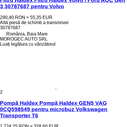
Filtru Haldex Filtru Haldex Volvo / Ford AOC Gen
3 30787687 pentru Volvo
290,40 RON
≈ 55,35 EUR
Altă piesă de schimb a transmisiei
30787687
România, Baia Mare
MOROGEC AUTO SRL
Luați legătura cu vânzătorul
2
Pompă Haldex Pompă Haldex GEN5 VAG
0CQ598549 pentru microbuz Volkswagen
Transporter T6
1.724,25 RON
≈ 328,60 EUR