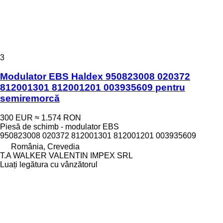
3
Modulator EBS Haldex 950823008 020372
812001301 812001201 003935609 pentru
semiremorcă
300 EUR
≈ 1.574 RON
Piesă de schimb - modulator EBS
950823008 020372 812001301 812001201 003935609
România, Crevedia
T.A WALKER VALENTIN IMPEX SRL
Luați legătura cu vânzătorul