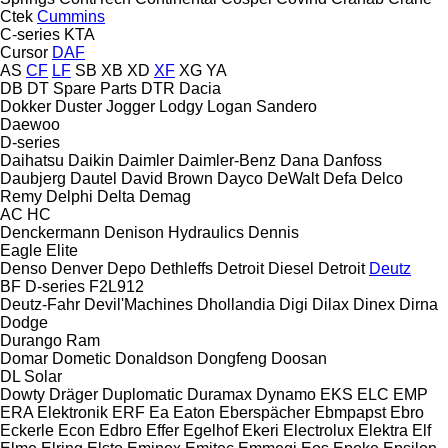
Ctek
Cummins
C-series
KTA
Cursor
DAF
AS
CF
LF
SB
XB
XD
XF
XG
YA
DB
DT Spare Parts
DTR
Dacia
Dokker
Duster
Jogger
Lodgy
Logan
Sandero
Daewoo
D-series
Daihatsu
Daikin
Daimler
Daimler-Benz
Dana
Danfoss
Daubjerg
Dautel
David Brown
Dayco
DeWalt
Defa
Delco
Remy
Delphi
Delta
Demag
AC
HC
Denckermann
Denison Hydraulics
Dennis
Eagle
Elite
Denso
Denver
Depo
Dethleffs
Detroit Diesel
Detroit
Deutz
BF
D-series
F2L912
Deutz-Fahr
Devil'Machines
Dhollandia
Digi
Dilax
Dinex
Dirna
Dodge
Durango
Ram
Domar
Dometic
Donaldson
Dongfeng
Doosan
DL
Solar
Dowty
Dräger
Duplomatic
Duramax
Dynamo
EKS
ELC
EMP
ERA Elektronik
ERF
Ea
Eaton
Eberspächer
Ebmpapst
Ebro
Eckerle
Econ
Edbro
Effer
Egelhof
Ekeri
Electrolux
Elektra
Elf