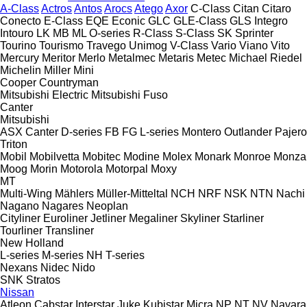
A-Class
Actros
Antos
Arocs
Atego
Axor
C-Class
Citan
Citaro
Conecto
E-Class
EQE
Econic
GLC
GLE-Class
GLS
Integro
Intouro
LK
MB
ML
O-series
R-Class
S-Class
SK
Sprinter
Tourino
Tourismo
Travego
Unimog
V-Class
Vario
Viano
Vito
Mercury
Meritor
Merlo
Metalmec
Metaris
Metec
Michael Riedel
Michelin
Miller
Mini
Cooper
Countryman
Mitsubishi Electric
Mitsubishi Fuso
Canter
Mitsubishi
ASX
Canter
D-series
FB
FG
L-series
Montero
Outlander
Pajero
Triton
Mobil
Mobilvetta
Mobitec
Modine
Molex
Monark
Monroe
Monza
Moog
Morin
Motorola
Motorpal
Moxy
MT
Multi-Wing
Mählers
Müller-Mitteltal
NCH
NRF
NSK
NTN
Nachi
Nagano
Nagares
Neoplan
Cityliner
Euroliner
Jetliner
Megaliner
Skyliner
Starliner
Tourliner
Transliner
New Holland
L-series
M-series
NH
T-series
Nexans
Nidec
Nido
SNK
Stratos
Nissan
Atleon
Cabstar
Interstar
Juke
Kubistar
Micra
NP
NT
NV
Navara