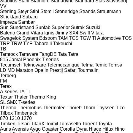
Stabilus
Stahl
Stamford
Stanadyne
Standard
Stas
Stavostroj
VV
Sterling
Steyr
Stihl
Stomil
Stoneridge
Strands
Strautmann
Strickland
Subaru
Impreza
Sambar
Sun
Sundstrand
Sunfab
Superior
Sutrak
Suzuki
Baleno
Grand Vitara
Ignis
Jimny
SX4
Swift
Vitara
Swagelok
System Edström
TAM
TCS
TGW
TI Automotive
TOS
TRP
TRW
TYP
Tabarelli
Takeuchi
TB
Tamrock
Tamware
TangDE
Tata
Tatra
815
Jamal
Phoenix
T-series
Tecumseh
Teknoware
Telemecanique
Telma
Temic
Temsa
LD
MD
Maraton
Opalin
Prestij
Safari
Tourmalin
Terberg
FM
Terex
A-series
TA
TL
Textar
Thaler
Thermo King
SL
SMX
T-series
Thermo
Thermobus
Thermotec
Thoreb
Thorn
Thyssen
Tico
Tilbox
Timberjack
870
1210
1270
Timken
Tirsan
TitanX
Toimil
Tomasetto
Torrent
Toyota
Auris
Avensis
Aygo
Coaster
Corolla
Dyna
Hiace
Hilux
Hino