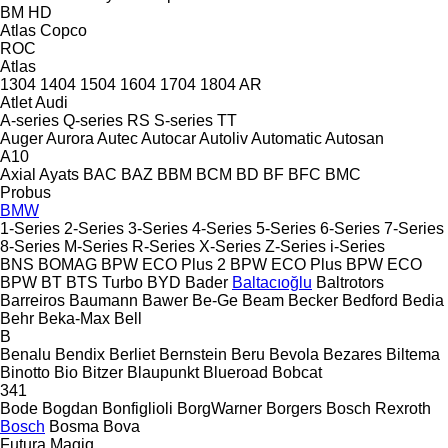
BM
HD
Atlas Copco
ROC
Atlas
1304
1404
1504
1604
1704
1804
AR
Atlet
Audi
A-series
Q-series
RS
S-series
TT
Auger
Aurora
Autec
Autocar
Autoliv
Automatic
Autosan
A10
Axial
Ayats
BAC
BAZ
BBM
BCM
BD
BF
BFC
BMC
Probus
BMW
1-Series
2-Series
3-Series
4-Series
5-Series
6-Series
7-Series
8-Series
M-Series
R-Series
X-Series
Z-Series
i-Series
BNS
BOMAG
BPW ECO Plus 2
BPW ECO Plus
BPW ECO
BPW
BT
BTS Turbo
BYD
Bader
Baltacıoğlu
Baltrotors
Barreiros
Baumann
Bawer
Be-Ge
Beam
Becker
Bedford
Bedia
Behr
Beka-Max
Bell
B
Benalu
Bendix
Berliet
Bernstein
Beru
Bevola
Bezares
Biltema
Binotto
Bio
Bitzer
Blaupunkt
Blueroad
Bobcat
341
Bode
Bogdan
Bonfiglioli
BorgWarner
Borgers
Bosch Rexroth
Bosch
Bosma
Bova
Futura
Magiq