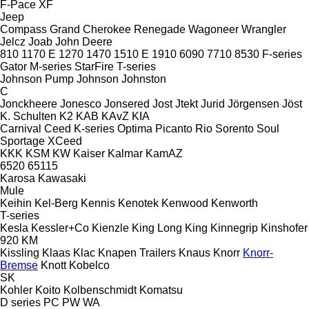
F-Pace
XF
Jeep
Compass
Grand Cherokee
Renegade
Wagoneer
Wrangler
Jelcz
Joab
John Deere
810
1170 E
1270
1470
1510 E
1910
6090
7710
8530
F-series
Gator
M-series
StarFire
T-series
Johnson Pump
Johnson
Johnston
C
Jonckheere
Jonesco
Jonsered
Jost
Jtekt
Jurid
Jörgensen
Jöst
K. Schulten
K2
KAB
KAvZ
KIA
Carnival
Ceed
K-series
Optima
Picanto
Rio
Sorento
Soul
Sportage
XCeed
KKK
KSM
KW
Kaiser
Kalmar
KamAZ
6520
65115
Karosa
Kawasaki
Mule
Keihin
Kel-Berg
Kennis
Kenotek
Kenwood
Kenworth
T-series
Kesla
Kessler+Co
Kienzle
King Long
King
Kinnegrip
Kinshofer
920
KM
Kissling
Klaas
Klac
Knapen Trailers
Knaus
Knorr
Knorr-
Bremse
Knott
Kobelco
SK
Kohler
Koito
Kolbenschmidt
Komatsu
D series
PC
PW
WA