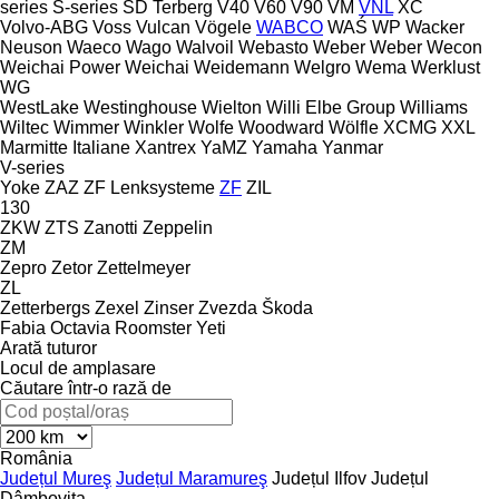
series
S-series
SD
Terberg
V40
V60
V90
VM
VNL
XC
Volvo-ABG
Voss
Vulcan
Vögele
WABCO
WAŚ
WP
Wacker
Neuson
Waeco
Wago
Walvoil
Webasto
Weber
Weber
Wecon
Weichai Power
Weichai
Weidemann
Welgro
Wema
Werklust
WG
WestLake
Westinghouse
Wielton
Willi Elbe Group
Williams
Wiltec
Wimmer
Winkler
Wolfe
Woodward
Wölfle
XCMG
XXL
Marmitte Italiane
Xantrex
YaMZ
Yamaha
Yanmar
V-series
Yoke
ZAZ
ZF Lenksysteme
ZF
ZIL
130
ZKW
ZTS
Zanotti
Zeppelin
ZM
Zepro
Zetor
Zettelmeyer
ZL
Zetterbergs
Zexel
Zinser
Zvezda
Škoda
Fabia
Octavia
Roomster
Yeti
Arată tuturor
Locul de amplasare
Căutare într-o rază de
România
Județul Mureş
Județul Maramureş
Județul Ilfov
Județul
Dâmboviţa