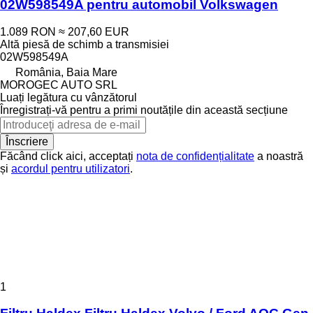
02W598549A pentru automobil Volkswagen
1.089 RON
≈ 207,60 EUR
Altă piesă de schimb a transmisiei
02W598549A
România, Baia Mare
MOROGEC AUTO SRL
Luați legătura cu vânzătorul
Înregistrați-vă pentru a primi noutățile din această secțiune
Înscriere
Făcând click aici, acceptați
nota de confidențialitate
a noastră
și
acordul pentru utilizatori
.
1