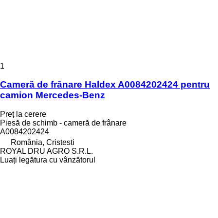
1
Cameră de frânare Haldex A0084202424 pentru
camion Mercedes-Benz
Preț la cerere
Piesă de schimb - cameră de frânare
A0084202424
România, Cristesti
ROYAL DRU AGRO S.R.L.
Luați legătura cu vânzătorul