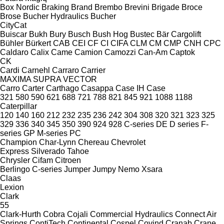
Box Nordic
Braking
Brand
Brembo
Brevini
Brigade
Broce
Brose
Bucher Hydraulics
Bucher
CityCat
Buiscar
Bukh
Bury
Busch
Bush Hog
Bustec
Bär Cargolift
Bühler
Bürkert
CAB
CEI
CF
CI
CIFA
CLM
CM
CMP
CNH
CPC
Caldaro
Calix
Came
Camion
Camozzi
Can-Am
Captok
CK
Cardi
Carnehl
Carraro
Carrier
MAXIMA
SUPRA
VECTOR
Carro
Carter
Carthago
Casappa
Case IH
Case
321
580
590
621
688
721
788
821
845
921
1088
1188
Caterpillar
120
140
160
212
232
235
236
242
304
308
320
321
323
325
329
336
340
345
350
390
924
928
C-series
DE
D series
F-
series
GP
M-series
PC
Champion
Char-Lynn
Chereau
Chevrolet
Express
Silverado
Tahoe
Chrysler
Cifam
Citroen
Berlingo
C-series
Jumper
Jumpy
Nemo
Xsara
Claas
Lexion
Clark
55
Clark-Hurth
Cobra
Cojali
Commercial Hydraulics
Connect Air
Springs
ContiTech
Continental
Cospel
Covind
Cranab
Crane