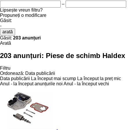
–
Lipsește vreun filtru?
Propuneți o modificare
Găsit:
-
arată
Găsit:
203 anunțuri
Arată
203 anunțuri:
Piese de schimb Haldex
Filtru
Ordonează
:
Data publicării
Data publicării
La început mai scump
La început la preț mic
Anul - la început anunțurile noi
Anul - la început vechi