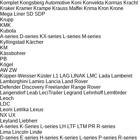
Komplet
Kongsberg Automotive
Koni
Konvekta
Kormas
Kracht
Kraker
Kramer
Krampe
Krauss Maffei
Krima
Kron
Krone
Mega Liner
SD
SDP
Krupp
KMK
Kubota
A-series
D-series
KX-series
L-series
M-series
Kyllingstad
Kärcher
KM
Kässbohrer
PB
Kögel
AW
ZW
Küpper-Weisser
Küster
L1
LAG
LINAK
LMC
Lada
Lamberet
Lamborghini
Lamiro
Lancia
Land Rover
Defender
Discovery
Freelander
Range Rover
Langendorf
Leab
LeciTrailer
Legrand
Lehnhoff
Lemförder
Leoch
LDC
Leoni
Letrika
Lexus
NX
UX
Leyland
Liebherr
A-series
K-Series
L-series
LH
LTF
LTM
PR
R-series
Lima
Lincoln
Linde
D-series
E-series
H-series
K-series
L-series
P-series
R-series