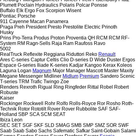
Plumett
Poclain Hydraulics
Polaris
Polcar
Ponsse
Buffalo
Elk
Ergo
Fox
Scorpion
Wisent
Pontiac
Porsche
911
Cayenne
Macan
Panamera
Praga
Preh
President
Presto
Prestolite Electric
Prinoth
Husky
Prins
Pro-Terra
Produs
Proton
Proventia
QH
RCM
RCM
RF-
System
RM
Ragn-Sells
Raja
Ram
Raufoss
Ravo
5002
RealTruck
Reflexite
Reggiana Riduttori
Reko
Renault
Ares
C-series
Captur
Celtis
Clio
D-series
D Wide
Duster
Ergos
Espace
G-series
Iliade
K-series
Kadjar
Kangoo
Kerax
Koleos
Laguna
Logan
Magnum
Major
Manager
Mascott
Master
Maxity
Megane
Messenger
Midliner
Midlum
Premium
Sandero
Scenic
T-series
TRM
Trafic
Twingo
Zoe
Renders
Rexroth
Rigual
Ring
Ringfeder
Rittal
Robel
Robert
Robuste
Kaiser
Rockinger
Rockwell
Rohr
Rolfo
Rolls-Royce
Ror
Rosho
Roth-
Technik
Rotor
Rototilt
Rover
Rover
Rubbolite
SAF
SAF-
Holland
SBP
SCA
SCM
SEAT
Ibiza
Leon
SEC
SET
SGF
SKF
SLD
SMAG
SMB
SMP
SMZ
SOR
SWF
Saab
Saab
Sabo
Sachs
Safematic
Safkar
Saint-Gobain
Salami