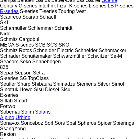
Sampa
Sanden
Sanos
Sauer-Danfoss
Saurer
Scania
Century
G-series
Interlink
Irizar
K-series
L-series
LB
P-series
R-series
S-series
T-series
Touring
Vest
Scanreco
Scarab
Schaeff
SKL
Scharmüller
Schlemmer
Schmidt
Nido
Schmitz Cargobull
MEGA
S-series
SCB
SCS
SKO
Schmitz Rotos
Schneider Electric
Schneider
Schomäcker
Schrader
Schuitemaker
Schwarzmüller
Schwitzer
Se-M
Seacom
Seko
Sennebogen
835
Separ
Sepson
Setra
S-series
SG
TopClass
Seuffer
Sharp
Shibaura
Shimadzu
Siemens
Silver
Simol
Sinotruk Howo
Sisu Diesel
Sisu
E-series
Sittab
Smart
Fortwo
Sobemai
Sofim
Solaris
Alpino
Urbino
Sonavox
Sonceboz
Sorl
Sors
Spal
Spheros
Spicer
Spierings
SsangYong
Rexton