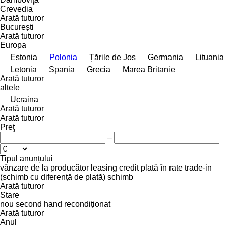
Crevedia
Arată tuturor
București
Arată tuturor
Europa
Estonia
Polonia
Țările de Jos
Germania
Lituania
Letonia
Spania
Grecia
Marea Britanie
Arată tuturor
altele
Ucraina
Arată tuturor
Arată tuturor
Preţ
–
Tipul anunțului
vânzare
de la producător
leasing
credit
plată în rate
trade-in
(schimb cu diferență de plată)
schimb
Arată tuturor
Stare
nou
second hand
recondiționat
Arată tuturor
Anul