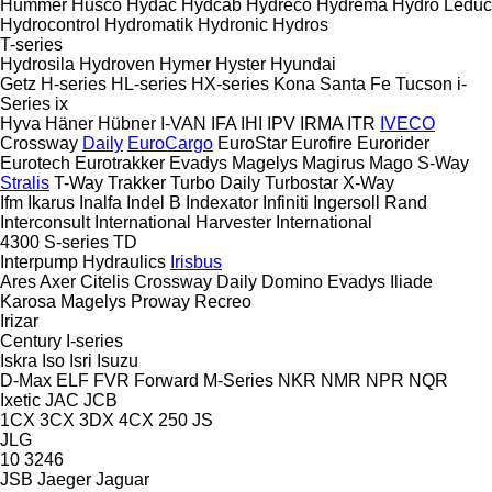
Hummer
Husco
Hydac
Hydcab
Hydreco
Hydrema
Hydro Leduc
Hydrocontrol
Hydromatik
Hydronic
Hydros
T-series
Hydrosila
Hydroven
Hymer
Hyster
Hyundai
Getz
H-series
HL-series
HX-series
Kona
Santa Fe
Tucson
i-
Series
ix
Hyva
Häner
Hübner
I-VAN
IFA
IHI
IPV
IRMA
ITR
IVECO
Crossway
Daily
EuroCargo
EuroStar
Eurofire
Eurorider
Eurotech
Eurotrakker
Evadys
Magelys
Magirus
Mago
S-Way
Stralis
T-Way
Trakker
Turbo Daily
Turbostar
X-Way
Ifm
Ikarus
Inalfa
Indel B
Indexator
Infiniti
Ingersoll Rand
Interconsult
International Harvester
International
4300
S-series
TD
Interpump Hydraulics
Irisbus
Ares
Axer
Citelis
Crossway
Daily
Domino
Evadys
Iliade
Karosa
Magelys
Proway
Recreo
Irizar
Century
I-series
Iskra
Iso
Isri
Isuzu
D-Max
ELF
FVR
Forward
M-Series
NKR
NMR
NPR
NQR
Ixetic
JAC
JCB
1CX
3CX
3DX
4CX
250
JS
JLG
10
3246
JSB
Jaeger
Jaguar