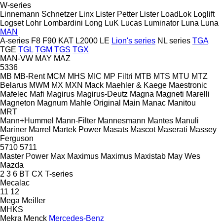
W-series
Linnemann Schnetzer
Linx
Lister Petter
Lister
LoadLok
Loglift
Logset
Lohr
Lombardini
Long
LuK
Lucas
Luminator
Luna
Luna
MAN
A-series
F8
F90
KAT
L2000
LE
Lion's series
NL series
TGA
TGE
TGL
TGM
TGS
TGX
MAN-VW
MAY
MAZ
5336
MB
MB-Rent
MCM
MHS
MIC
MP Filtri
MTB
MTS
MTU
MTZ
Belarus
MWM
MX
MXN
Mack
Maehler & Kaege
Maestronic
Mafelec
Mafi
Magirus
Magirus-Deutz
Magna
Magneti Marelli
Magneton
Magnum
Mahle Original
Main
Manac
Manitou
MRT
Mann+Hummel
Mann-Filter
Mannesmann
Mantes
Manuli
Mariner
Marrel
Martek Power
Masats
Mascot
Maserati
Massey
Ferguson
5710
5711
Master Power
Max
Maximus
Maximus
Maxistab
May Wes
Mazda
2
3
6
BT
CX
T-series
Mecalac
11
12
Mega
Meiller
MHKS
Mekra
Menck
Mercedes-Benz