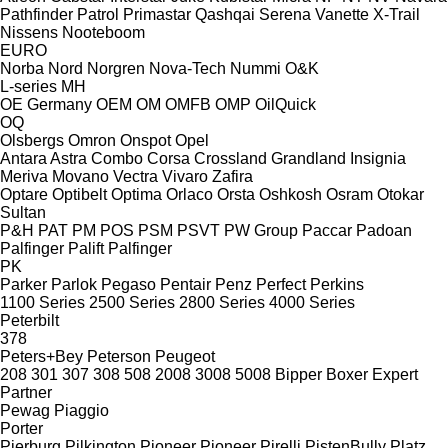
Pathfinder
Patrol
Primastar
Qashqai
Serena
Vanette
X-Trail
Nissens
Nooteboom
EURO
Norba
Nord
Norgren
Nova-Tech
Nummi
O&K
L-series
MH
OE Germany
OEM
OM
OMFB
OMP
OilQuick
OQ
Olsbergs
Omron
Onspot
Opel
Antara
Astra
Combo
Corsa
Crossland
Grandland
Insignia
Meriva
Movano
Vectra
Vivaro
Zafira
Optare
Optibelt
Optima
Orlaco
Orsta
Oshkosh
Osram
Otokar
Sultan
P&H
PAT
PM
POS
PSM
PSVT
PW Group
Paccar
Padoan
Palfinger Palift
Palfinger
PK
Parker
Parlok
Pegaso
Pentair
Penz
Perfect
Perkins
1100 Series
2500 Series
2800 Series
4000 Series
Peterbilt
378
Peters+Bey
Peterson
Peugeot
208
301
307
308
508
2008
3008
5008
Bipper
Boxer
Expert
Partner
Pewag
Piaggio
Porter
Pierburg
Pilkington
Pioneer
Pioneer
Pirelli
PistenBully
Platz