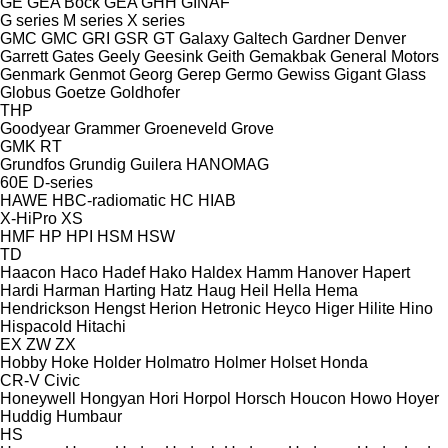
GE
GEA Bock
GEA
GHH
GINAF
G series
M series
X series
GMC
GMC
GRI
GSR
GT
Galaxy
Galtech
Gardner Denver
Garrett
Gates
Geely
Geesink
Geith
Gemakbak
General Motors
Genmark
Genmot
Georg
Gerep
Germo
Gewiss
Gigant
Glass
Globus
Goetze
Goldhofer
THP
Goodyear
Grammer
Groeneveld
Grove
GMK
RT
Grundfos
Grundig
Guilera
HANOMAG
60E
D-series
HAWE
HBC-radiomatic
HC
HIAB
X-HiPro
XS
HMF
HP
HPI
HSM
HSW
TD
Haacon
Haco
Hadef
Hako
Haldex
Hamm
Hanover
Hapert
Hardi
Harman
Harting
Hatz
Haug
Heil
Hella
Hema
Hendrickson
Hengst
Herion
Hetronic
Heyco
Higer
Hilite
Hino
Hispacold
Hitachi
EX
ZW
ZX
Hobby
Hoke
Holder
Holmatro
Holmer
Holset
Honda
CR-V
Civic
Honeywell
Hongyan
Hori
Horpol
Horsch
Houcon
Howo
Hoyer
Huddig
Humbaur
HS