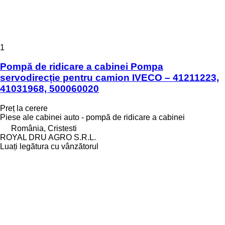
1
Pompă de ridicare a cabinei Pompa
servodirecție pentru camion IVECO – 41211223,
41031968, 500060020
Preț la cerere
Piese ale cabinei auto - pompă de ridicare a cabinei
România, Cristesti
ROYAL DRU AGRO S.R.L.
Luați legătura cu vânzătorul