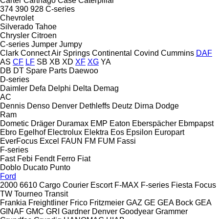
Carter
Carthago
Case
Caterpillar
374
390
928
C-series
Chevrolet
Silverado
Tahoe
Chrysler
Citroen
C-series
Jumper
Jumpy
Clark
Connect Air Springs
Continental
Covind
Cummins
DAF
AS
CF
LF
SB
XB
XD
XF
XG
YA
DB
DT Spare Parts
Daewoo
D-series
Daimler
Defa
Delphi
Delta
Demag
AC
Dennis
Denso
Denver
Dethleffs
Deutz
Dirna
Dodge
Ram
Dometic
Dräger
Duramax
EMP
Eaton
Eberspächer
Ebmpapst
Ebro
Egelhof
Electrolux
Elektra
Eos
Epsilon
Europart
EverFocus
Excel
FAUN
FM
FUM
Fassi
F-series
Fast
Febi
Fendt
Ferro
Fiat
Doblo
Ducato
Punto
Ford
2000
6610
Cargo
Courier
Escort
F-MAX
F-series
Fiesta
Focus
TW
Tourneo
Transit
Frankia
Freightliner
Frico
Fritzmeier
GAZ
GE
GEA Bock
GEA
GINAF
GMC
GRI
Gardner Denver
Goodyear
Grammer