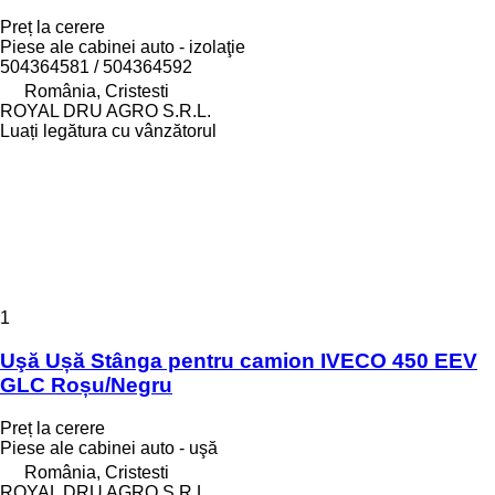
Preț la cerere
Piese ale cabinei auto - izolaţie
504364581 / 504364592
România, Cristesti
ROYAL DRU AGRO S.R.L.
Luați legătura cu vânzătorul
1
Uşă Ușă Stânga pentru camion IVECO 450 EEV
GLC Roșu/Negru
Preț la cerere
Piese ale cabinei auto - uşă
România, Cristesti
ROYAL DRU AGRO S.R.L.