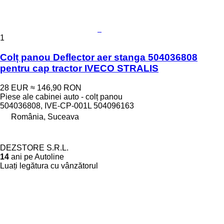
1
Colț panou Deflector aer stanga 504036808
pentru cap tractor IVECO STRALIS
28 EUR
≈ 146,90 RON
Piese ale cabinei auto - colț panou
504036808, IVE-CP-001L 504096163
România, Suceava
DEZSTORE S.R.L.
14
ani pe Autoline
Luați legătura cu vânzătorul