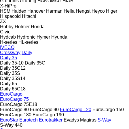
Grundfos
Grundig
HANOMAG
HIAB
X-HiPro
HSM
Haldex
Hanover
Harman
Hella
Hengst
Heyco
Higer
Hispacold
Hitachi
ZX
Hobby
Holmer
Honda
Civic
Hydcab
Hydronic
Hymer
Hyundai
H-series
HL-series
IVECO
Crossway
Daily
Daily 35
Daily 35-10
Daily 35C
Daily 35C12
Daily 35S
Daily 35S14
Daily 65
Daily 65C18
EuroCargo
EuroCargo 75
EuroCargo 75E18
EuroCargo 80
EuroCargo 90
EuroCargo 120
EuroCargo 150
EuroCargo 180
EuroCargo 190
EuroStar
Eurotech
Eurotrakker
Evadys
Magirus
S-Way
S-Way 440