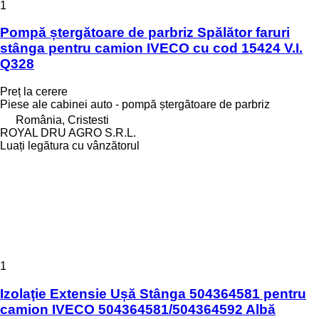
1
Pompă ștergătoare de parbriz Spălător faruri
stânga pentru camion IVECO cu cod 15424 V.I.
Q328
Preț la cerere
Piese ale cabinei auto - pompă ștergătoare de parbriz
România, Cristesti
ROYAL DRU AGRO S.R.L.
Luați legătura cu vânzătorul
1
Izolaţie Extensie Ușă Stânga 504364581 pentru
camion IVECO 504364581/504364592 Albă