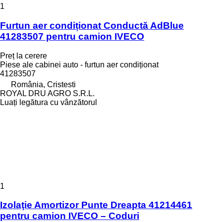
1
Furtun aer condiționat Conductă AdBlue
41283507 pentru camion IVECO
Preț la cerere
Piese ale cabinei auto - furtun aer condiționat
41283507
România, Cristesti
ROYAL DRU AGRO S.R.L.
Luați legătura cu vânzătorul
1
Izolaţie Amortizor Punte Dreapta 41214461
pentru camion IVECO – Coduri