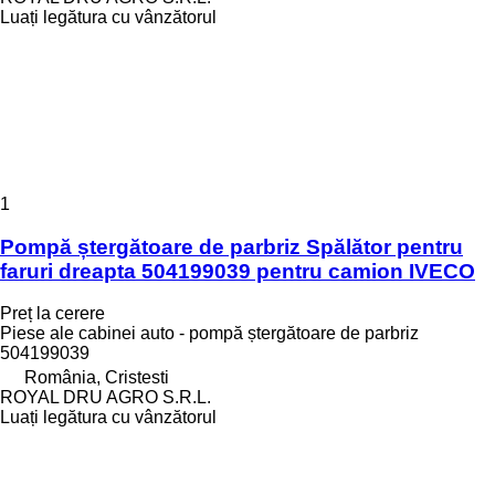
Luați legătura cu vânzătorul
1
Pompă ștergătoare de parbriz Spălător pentru
faruri dreapta 504199039 pentru camion IVECO
Preț la cerere
Piese ale cabinei auto - pompă ștergătoare de parbriz
504199039
România, Cristesti
ROYAL DRU AGRO S.R.L.
Luați legătura cu vânzătorul