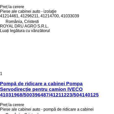
Preț la cerere
Piese ale cabinei auto - izolaţie
41214461, 41296211, 41214700, 41033039
România, Cristesti
ROYAL DRU AGRO S.R.L.
Luați legătura cu vânzătorul
1
Pompă de ridicare a cabinei Pompa
Servodirecție pentru camion IVECO
41031968/500396487/41211223/504140125
Preț la cerere
Piese ale cabinei auto - pompă de ridicare a cabinei