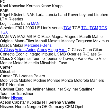
PC
Koni
Konvekta
Kormas
Krone
Krupp
KMK
Kögel
Küster
LINAK
Lada
Lancia
Land Rover
Leyland
Liebherr
LTM
R-series
Loglift
Luna
Luna
MAN
A-series
F90
L2000
LE
Lion's series
TGA
TGE
TGL
TGM
TGS
TGX
MAN-VW
MAZ
MB
MIC
Mack
Magna
Magneti Marelli
Mahle
Original
Mann-Filter
Manuli
Masats
Massey Ferguson
Maximus
Mazda
Mekra
Mercedes-Benz
A-Class
Actros
Antos
Arocs
Atego
Axor
C-Class
Citan
Citaro
Conecto
Econic
Integro
Intouro
LK
MB
O-series
R-Class
S-
Class
SK
Sprinter
Tourino
Tourismo
Travego
Vario
Viano
Vito
Meritor
Metec
Michelin
Mitsubishi Fuso
Canter
Mitsubishi
Canter
FB
L-series
Pajero
Mobilvetta
Mobitec
Modine
Monroe
Monza
Motorola
Mählers
NRF
Neoplan
Cityliner
Euroliner
Jetliner
Megaliner
Skyliner
Starliner
Tourliner
Transliner
Nidec
Nissan
Atleon
Cabstar
Kubistar
NT
Serena
Vanette
Nissens
Norba
Norgren
OE Germany
OEM
Opel