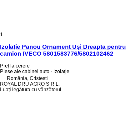
1
Izolaţie Panou Ornament Uși Dreapta pentru
camion IVECO 5801583776/5802102462
Preț la cerere
Piese ale cabinei auto - izolaţie
România, Cristesti
ROYAL DRU AGRO S.R.L.
Luați legătura cu vânzătorul