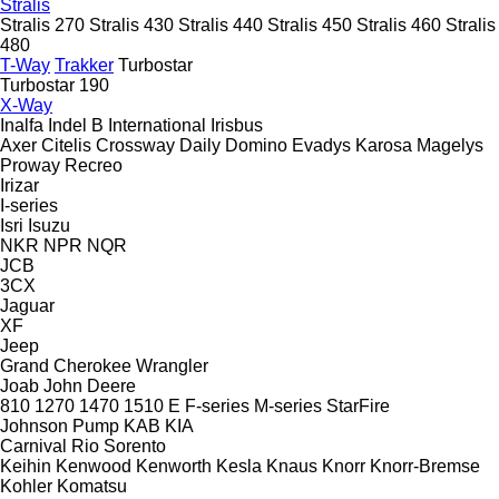
Stralis
Stralis 270
Stralis 430
Stralis 440
Stralis 450
Stralis 460
Stralis
480
T-Way
Trakker
Turbostar
Turbostar 190
X-Way
Inalfa
Indel B
International
Irisbus
Axer
Citelis
Crossway
Daily
Domino
Evadys
Karosa
Magelys
Proway
Recreo
Irizar
I-series
Isri
Isuzu
NKR
NPR
NQR
JCB
3CX
Jaguar
XF
Jeep
Grand Cherokee
Wrangler
Joab
John Deere
810
1270
1470
1510 E
F-series
M-series
StarFire
Johnson Pump
KAB
KIA
Carnival
Rio
Sorento
Keihin
Kenwood
Kenworth
Kesla
Knaus
Knorr
Knorr-Bremse
Kohler
Komatsu