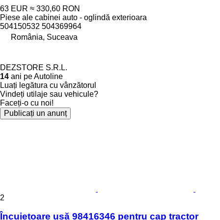
63 EUR
≈ 330,60 RON
Piese ale cabinei auto - oglindă exterioara
504150532 504369964
România, Suceava
DEZSTORE S.R.L.
14
ani pe Autoline
Luați legătura cu vânzătorul
Vindeți utilaje sau vehicule?
Faceți-o cu noi!
Publicați un anunț
2
Încuietoare ușă 98416346 pentru cap tractor