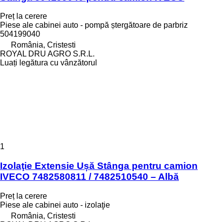
Preț la cerere
Piese ale cabinei auto - pompă ștergătoare de parbriz
504199040
România, Cristesti
ROYAL DRU AGRO S.R.L.
Luați legătura cu vânzătorul
1
Izolaţie Extensie Ușă Stânga pentru camion
IVECO 7482580811 / 7482510540 – Albă
Preț la cerere
Piese ale cabinei auto - izolaţie
România, Cristesti