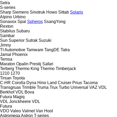
Setra
S-series
Sharp
Siemens
Sinotruk Howo
Sittab
Solaris
Alpino
Urbino
Sonavox
Spal
Spheros
SsangYong
Rexton
Stabilus
Subaru
Sambar
Sun
Superior
Sutrak
Suzuki
Jimny
TI Automotive
Tamware
TangDE
Tatra
Jamal
Phoenix
Temsa
Maraton
Opalin
Prestij
Safari
Terberg
Thermo King
Thermo
Timberjack
1210
1270
Tirsan
Toyota
C-HR
Corolla
Dyna
Hino
Land Cruiser
Prius
Tacoma
Transgruas
Trimble
Truma
Trux
Turbo
Universal
VAZ
VDL
Berkhof
VDL Bova
Futura
Magiq
VDL Jonckheere
VDL
Futura
VDO
Valeo
Valmet
Van Hool
Astromega
Astron
T-series