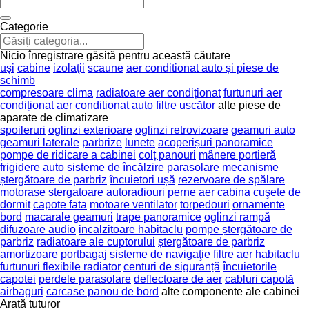
Categorie
Nicio înregistrare găsită pentru această căutare
uşi
cabine
izolaţii
scaune
aer conditionat auto și piese de
schimb
compresoare clima
radiatoare aer condiționat
furtunuri aer
condiționat
aer conditionat auto
filtre uscător
alte piese de
aparate de climatizare
spoileruri
oglinzi exterioare
oglinzi retrovizoare
geamuri auto
geamuri laterale
parbrize
lunete
acoperișuri panoramice
pompe de ridicare a cabinei
colț panouri
mânere portieră
frigidere auto
sisteme de încălzire
parasolare
mecanisme
ștergătoare de parbriz
încuietori ușă
rezervoare de spălare
motorase stergatoare
autoradiouri
perne aer cabina
cuşete de
dormit
capote fata
motoare ventilator
torpedouri
ornamente
bord
macarale geamuri
trape panoramice
oglinzi rampă
difuzoare audio
incalzitoare habitaclu
pompe ștergătoare de
parbriz
radiatoare ale cuptorului
ștergătoare de parbriz
amortizoare portbagaj
sisteme de navigaţie
filtre aer habitaclu
furtunuri flexibile radiator
centuri de siguranță
încuietorile
capotei
perdele parasolare
deflectoare de aer
cabluri capotă
airbaguri
carcase panou de bord
alte componente ale cabinei
Arată tuturor