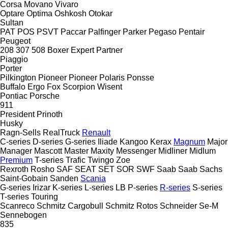
Corsa
Movano
Vivaro
Optare
Optima
Oshkosh
Otokar
Sultan
PAT
POS
PSVT
Paccar
Palfinger
Parker
Pegaso
Pentair
Peugeot
208
307
508
Boxer
Expert
Partner
Piaggio
Porter
Pilkington
Pioneer
Pioneer
Polaris
Ponsse
Buffalo
Ergo
Fox
Scorpion
Wisent
Pontiac
Porsche
911
President
Prinoth
Husky
Ragn-Sells
RealTruck
Renault
C-series
D-series
G-series
Iliade
Kangoo
Kerax
Magnum
Major
Manager
Mascott
Master
Maxity
Messenger
Midliner
Midlum
Premium
T-series
Trafic
Twingo
Zoe
Rexroth
Rosho
SAF
SEAT
SET
SOR
SWF
Saab
Saab
Sachs
Saint-Gobain
Sanden
Scania
G-series
Irizar
K-series
L-series
LB
P-series
R-series
S-series
T-series
Touring
Scanreco
Schmitz Cargobull
Schmitz Rotos
Schneider
Se-M
Sennebogen
835