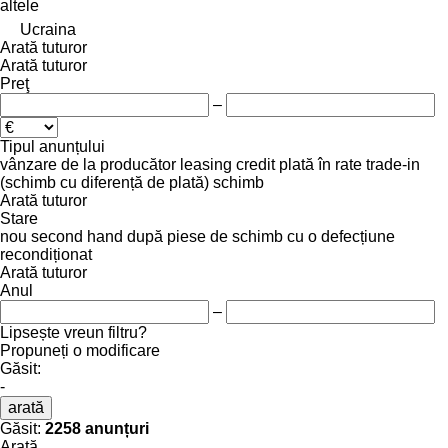
altele
Ucraina
Arată tuturor
Arată tuturor
Preţ
–
Tipul anunțului
vânzare
de la producător
leasing
credit
plată în rate
trade-in
(schimb cu diferență de plată)
schimb
Arată tuturor
Stare
nou
second hand
după piese de schimb
cu o defecțiune
recondiționat
Arată tuturor
Anul
–
Lipsește vreun filtru?
Propuneți o modificare
Găsit:
-
arată
Găsit:
2258 anunțuri
Arată