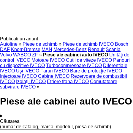
Publicați un anunț
Autoline
»
Piese de schimb
»
Piese de schimb IVECO
Bosch
DAF
Knorr-Bremse
MAN
Mercedes-Benz
Renault
Scania
Volvo
WABCO
ZF
»
Piese ale cabinei auto IVECO
Unităţi de
control IVECO
Motoare IVECO
Cutii de viteze IVECO
Panouri
cu dispozitive IVECO
Turbocompresoare IVECO
Diferentiale
IVECO
Uşi IVECO
Faruri IVECO
Bare de protecţie IVECO
Injectoare IVECO
Cabine IVECO
Rezervoare de combustibil
IVECO
Izolaţii IVECO
Etriere frana IVECO
Comutatoare
subvirare IVECO
»
Piese ale cabinei auto IVECO
Căutarea
(număr de catalog, marca, modelul, piesă de schimb)