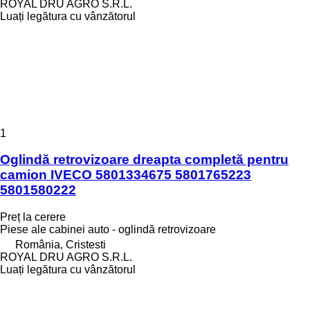
ROYAL DRU AGRO S.R.L.
Luați legătura cu vânzătorul
1
Oglindă retrovizoare dreapta completă pentru
camion IVECO 5801334675 5801765223
5801580222
Preț la cerere
Piese ale cabinei auto - oglindă retrovizoare
România, Cristesti
ROYAL DRU AGRO S.R.L.
Luați legătura cu vânzătorul