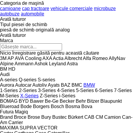
Categoria de maşină
camioane
cap tractoare
vehicule comerciale
microbuze
autobuze
automobile
Arată tuturor
Tipul piesei de schimb
piesă de schimb originală
analog
Arată tuturor
Marca
Nicio înregistrare găsită pentru această căutare
3M
AP
AVA Cooling
AXA
Actia
Albrecht
Alfa Romeo
AllyNav
Alpine
Ammann
Ashok Leyland
Astra
BM
HD
Audi
A-series
Q-series
S-series
Aurora
Autocar
Autoliv
Ayats
BAZ
BMC
BMW
1-Series
2-Series
3-Series
4-Series
5-Series
6-Series
7-Series
M-Series
X-Series
Z-Series
i-Series
BOMAG
BYD
Bawer
Be-Ge
Becker
Behr
Bitzer
Blaupunkt
Blueroad
Bode
Borgers
Bosch
Bosma
Bova
Futura
Magiq
Brand
Broce
Brose
Bury
Bustec
Bürkert
CAB
CM
Camion
Can-
Am
Carrier
MAXIMA
SUPRA
VECTOR