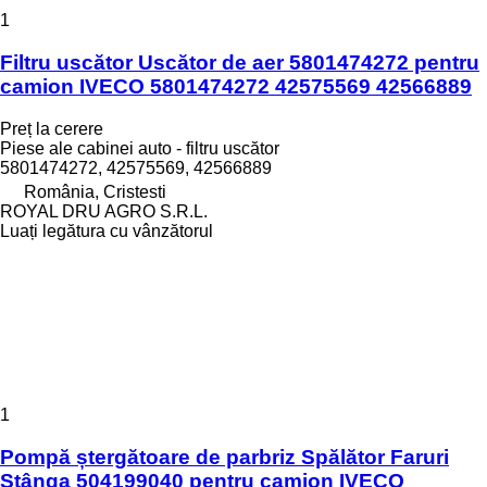
1
Filtru uscător Uscător de aer 5801474272 pentru
camion IVECO 5801474272 42575569 42566889
Preț la cerere
Piese ale cabinei auto - filtru uscător
5801474272, 42575569, 42566889
România, Cristesti
ROYAL DRU AGRO S.R.L.
Luați legătura cu vânzătorul
1
Pompă ștergătoare de parbriz Spălător Faruri
Stânga 504199040 pentru camion IVECO