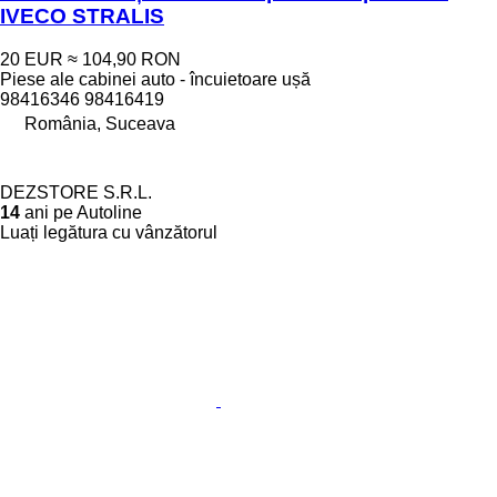
IVECO STRALIS
20 EUR
≈ 104,90 RON
Piese ale cabinei auto - încuietoare ușă
98416346 98416419
România, Suceava
DEZSTORE S.R.L.
14
ani pe Autoline
Luați legătura cu vânzătorul