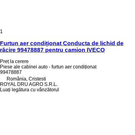
1
Furtun aer condiționat Conducta de lichid de
răcire 99478887 pentru camion IVECO
Preț la cerere
Piese ale cabinei auto - furtun aer condiționat
99478887
România, Cristesti
ROYAL DRU AGRO S.R.L.
Luați legătura cu vânzătorul