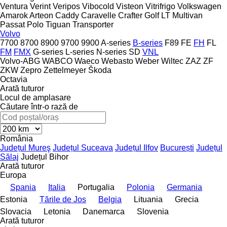
Ventura
Verint
Veripos
Vibocold
Visteon
Vitrifrigo
Volkswagen
Amarok
Arteon
Caddy
Caravelle
Crafter
Golf
LT
Multivan
Passat
Polo
Tiguan
Transporter
Volvo
7700
8700
8900
9700
9900
A-series
B-series
F89
FE
FH
FL
FM
FMX
G-series
L-series
N-series
SD
VNL
Volvo-ABG
WABCO
Waeco
Webasto
Weber
Wiltec
ZAZ
ZF
ZKW
Zepro
Zettelmeyer
Škoda
Octavia
Arată tuturor
Locul de amplasare
Căutare într-o rază de
România
Județul Mureş
Județul Suceava
Județul Ilfov
București
Județul
Sălaj
Județul Bihor
Arată tuturor
Europa
Spania
Italia
Portugalia
Polonia
Germania
Estonia
Țările de Jos
Belgia
Lituania
Grecia
Slovacia
Letonia
Danemarca
Slovenia
Arată tuturor