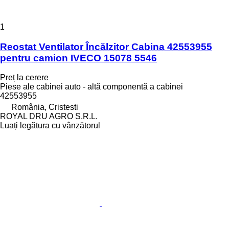
1
Reostat Ventilator Încălzitor Cabina 42553955
pentru camion IVECO 15078 5546
Preț la cerere
Piese ale cabinei auto - altă componentă a cabinei
42553955
România, Cristesti
ROYAL DRU AGRO S.R.L.
Luați legătura cu vânzătorul