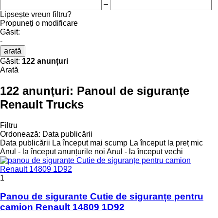
–
Lipsește vreun filtru?
Propuneți o modificare
Găsit:
-
arată
Găsit:
122 anunțuri
Arată
122 anunțuri:
Panoul de siguranțe
Renault Trucks
Filtru
Ordonează
:
Data publicării
Data publicării
La început mai scump
La început la preț mic
Anul - la început anunțurile noi
Anul - la început vechi
1
Panou de sigurante Cutie de siguranțe pentru
camion Renault 14809 1D92