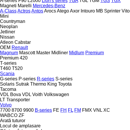
A-series
F90
L2000
Lion's series
TGA
TGL
TGM
TGS
TGX
Magneti Marelli
Mercedes-Benz
A-Class
Actros
Antos
Arocs
Atego
Axor
Intouro
MB
Sprinter
Vito
Mini
Countryman
Neoplan
Jetliner
Nissan
Atleon
Cabstar
OEM
Renault
Magnum
Mascott
Master
Midliner
Midlum
Premium
Premium 420
T-series
T460
T520
Scania
G-series
P-series
R-series
S-series
Solaris
Sutrak
Thermo King
Toyota
Tacoma
VDL Bova
VDL
Voith
Volkswagen
LT
Transporter
Volvo
7700
8700
9900
B-series
FE
FH
FL
FM
FMX
VNL
XC
WABCO
ZF
Arată tuturor
Locul de amplasare