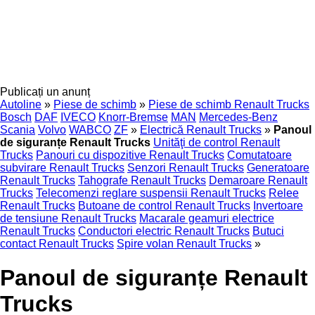
Publicați un anunț
Autoline
»
Piese de schimb
»
Piese de schimb Renault Trucks
Bosch
DAF
IVECO
Knorr-Bremse
MAN
Mercedes-Benz
Scania
Volvo
WABCO
ZF
»
Electrică Renault Trucks
»
Panoul
de siguranțe Renault Trucks
Unităţi de control Renault
Trucks
Panouri cu dispozitive Renault Trucks
Comutatoare
subvirare Renault Trucks
Senzori Renault Trucks
Generatoare
Renault Trucks
Tahografe Renault Trucks
Demaroare Renault
Trucks
Telecomenzi reglare suspensii Renault Trucks
Relee
Renault Trucks
Butoane de control Renault Trucks
Invertoare
de tensiune Renault Trucks
Macarale geamuri electrice
Renault Trucks
Conductori electric Renault Trucks
Butuci
contact Renault Trucks
Spire volan Renault Trucks
»
Panoul de siguranțe Renault
Trucks