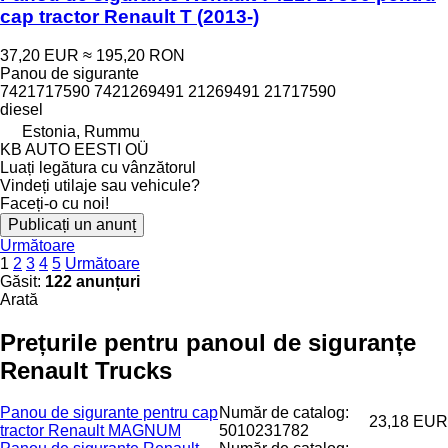
cap tractor Renault T (2013-)
37,20 EUR
≈ 195,20 RON
Panou de sigurante
7421717590 7421269491 21269491 21717590
diesel
Estonia, Rummu
KB AUTO EESTI OÜ
Luați legătura cu vânzătorul
Vindeți utilaje sau vehicule?
Faceți-o cu noi!
Publicați un anunț
Următoare
1
2
3
4
5
Următoare
Găsit:
122 anunțuri
Arată
Prețurile pentru panoul de siguranțe
Renault Trucks
Panou de sigurante pentru cap
Număr de catalog:
23,18 EUR
tractor Renault MAGNUM
5010231782