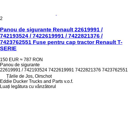
2
Panou de sigurante Renault 22619991 /
742193524 / 7422619991 / 7422821376 /
7423762551 Fuse pentru cap tractor Renault T-
SERIE
150 EUR
≈ 787 RON
Panou de sigurante
22619991 / 742193524 7422619991 7422821376 7423762551
Țările de Jos, Oirschot
Eddie Ducker Trucks and Parts v.o.f.
Luați legătura cu vânzătorul