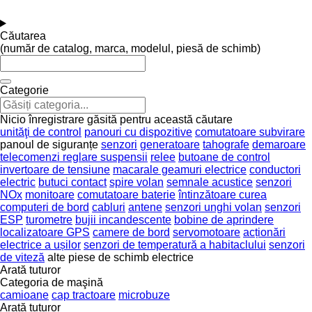
Căutarea
(număr de catalog, marca, modelul, piesă de schimb)
Categorie
Nicio înregistrare găsită pentru această căutare
unităţi de control
panouri cu dispozitive
comutatoare subvirare
panoul de siguranțe
senzori
generatoare
tahografe
demaroare
telecomenzi reglare suspensii
relee
butoane de control
invertoare de tensiune
macarale geamuri electrice
conductori
electric
butuci contact
spire volan
semnale acustice
senzori
NOx
monitoare
comutatoare baterie
întinzătoare curea
computeri de bord
cabluri
antene
senzori unghi volan
senzori
ESP
turometre
bujii incandescente
bobine de aprindere
localizatoare GPS
camere de bord
servomotoare
acționări
electrice a ușilor
senzori de temperatură a habitaclului
senzori
de viteză
alte piese de schimb electrice
Arată tuturor
Categoria de maşină
camioane
cap tractoare
microbuze
Arată tuturor