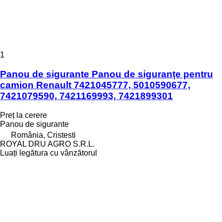
1
Panou de sigurante Panou de siguranțe pentru
camion Renault 7421045777, 5010590677,
7421079590, 7421169993, 7421899301
Preț la cerere
Panou de sigurante
România, Cristesti
ROYAL DRU AGRO S.R.L.
Luați legătura cu vânzătorul