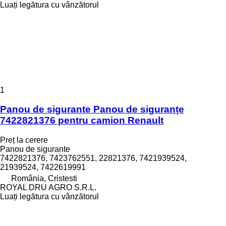
Luați legătura cu vânzătorul
1
Panou de sigurante Panou de siguranțe
7422821376 pentru camion Renault
Preț la cerere
Panou de sigurante
7422821376, 7423762551, 22821376, 7421939524,
21939524, 7422619991
România, Cristesti
ROYAL DRU AGRO S.R.L.
Luați legătura cu vânzătorul