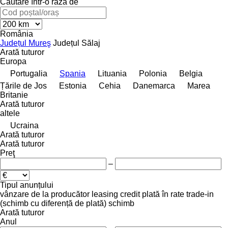
Căutare într-o rază de
România
Județul Mureş
Județul Sălaj
Arată tuturor
Europa
Portugalia
Spania
Lituania
Polonia
Belgia
Țările de Jos
Estonia
Cehia
Danemarca
Marea
Britanie
Arată tuturor
altele
Ucraina
Arată tuturor
Arată tuturor
Preţ
–
Tipul anunțului
vânzare
de la producător
leasing
credit
plată în rate
trade-in
(schimb cu diferență de plată)
schimb
Arată tuturor
Anul