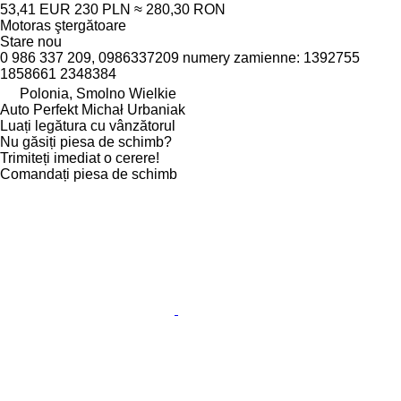
53,41 EUR
230 PLN
≈ 280,30 RON
Motoras ştergătoare
Stare
nou
0 986 337 209, 0986337209 numery zamienne: 1392755
1858661 2348384
Polonia, Smolno Wielkie
Auto Perfekt Michał Urbaniak
Luați legătura cu vânzătorul
Nu găsiți piesa de schimb?
Trimiteți imediat o cerere!
Comandați piesa de schimb