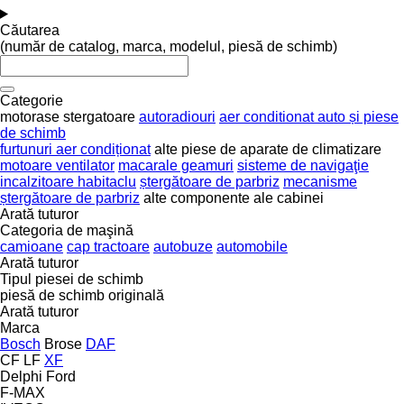
Căutarea
(număr de catalog, marca, modelul, piesă de schimb)
Categorie
motorase stergatoare
autoradiouri
aer conditionat auto și piese
de schimb
furtunuri aer condiționat
alte piese de aparate de climatizare
motoare ventilator
macarale geamuri
sisteme de navigaţie
incalzitoare habitaclu
ștergătoare de parbriz
mecanisme
ștergătoare de parbriz
alte componente ale cabinei
Arată tuturor
Categoria de maşină
camioane
cap tractoare
autobuze
automobile
Arată tuturor
Tipul piesei de schimb
piesă de schimb originală
Arată tuturor
Marca
Bosch
Brose
DAF
CF
LF
XF
Delphi
Ford
F-MAX