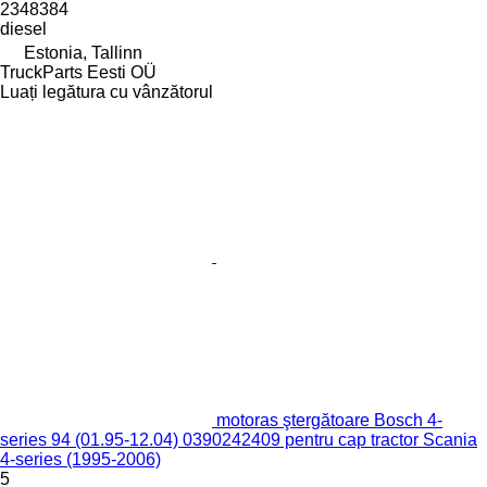
2348384
diesel
Estonia, Tallinn
TruckParts Eesti OÜ
Luați legătura cu vânzătorul
motoras ştergătoare Bosch 4-
series 94 (01.95-12.04) 0390242409 pentru cap tractor Scania
4-series (1995-2006)
5