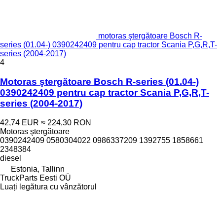
motoras ştergătoare Bosch R-
series (01.04-) 0390242409 pentru cap tractor Scania P,G,R,T-
series (2004-2017)
4
Motoras ştergătoare Bosch R-series (01.04-)
0390242409 pentru cap tractor Scania P,G,R,T-
series (2004-2017)
42,74 EUR
≈ 224,30 RON
Motoras ştergătoare
0390242409 0580304022 0986337209 1392755 1858661
2348384
diesel
Estonia, Tallinn
TruckParts Eesti OÜ
Luați legătura cu vânzătorul