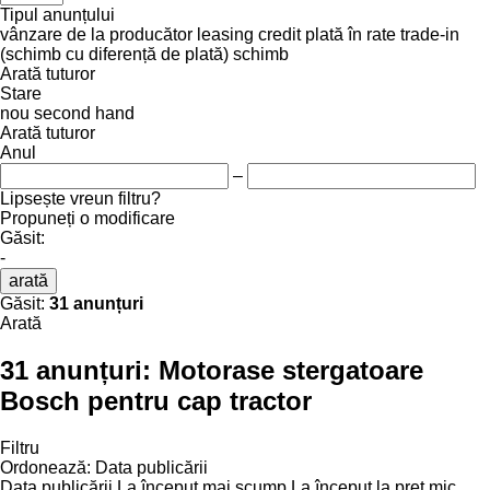
Tipul anunțului
vânzare
de la producător
leasing
credit
plată în rate
trade-in
(schimb cu diferență de plată)
schimb
Arată tuturor
Stare
nou
second hand
Arată tuturor
Anul
–
Lipsește vreun filtru?
Propuneți o modificare
Găsit:
-
arată
Găsit:
31 anunțuri
Arată
31 anunțuri:
Motorase stergatoare
Bosch pentru cap tractor
Filtru
Ordonează
:
Data publicării
Data publicării
La început mai scump
La început la preț mic