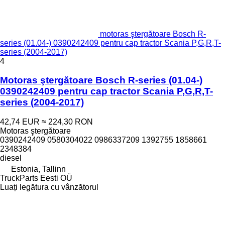
motoras ştergătoare Bosch R-
series (01.04-) 0390242409 pentru cap tractor Scania P,G,R,T-
series (2004-2017)
4
Motoras ştergătoare Bosch R-series (01.04-)
0390242409 pentru cap tractor Scania P,G,R,T-
series (2004-2017)
42,74 EUR
≈ 224,30 RON
Motoras ştergătoare
0390242409 0580304022 0986337209 1392755 1858661
2348384
diesel
Estonia, Tallinn
TruckParts Eesti OÜ
Luați legătura cu vânzătorul