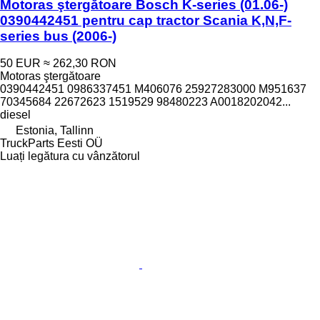
Motoras ştergătoare Bosch K-series (01.06-)
0390442451 pentru cap tractor Scania K,N,F-
series bus (2006-)
50 EUR
≈ 262,30 RON
Motoras ştergătoare
0390442451 0986337451 M406076 25927283000 M951637
70345684 22672623 1519529 98480223 A0018202042...
diesel
Estonia, Tallinn
TruckParts Eesti OÜ
Luați legătura cu vânzătorul