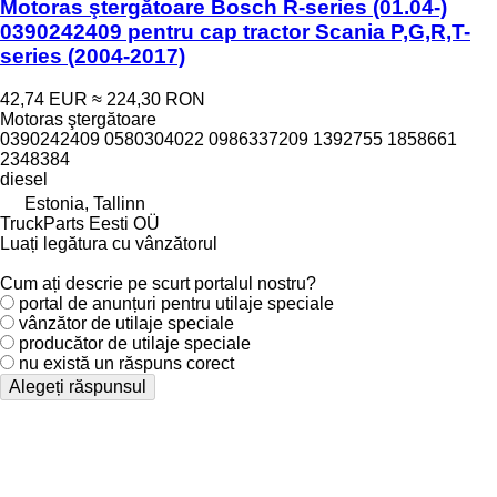
Motoras ştergătoare Bosch R-series (01.04-)
0390242409 pentru cap tractor Scania P,G,R,T-
series (2004-2017)
42,74 EUR
≈ 224,30 RON
Motoras ştergătoare
0390242409 0580304022 0986337209 1392755 1858661
2348384
diesel
Estonia, Tallinn
TruckParts Eesti OÜ
Luați legătura cu vânzătorul
Cum ați descrie pe scurt portalul nostru?
portal de anunțuri pentru utilaje speciale
vânzător de utilaje speciale
producător de utilaje speciale
nu există un răspuns corect
Alegeți răspunsul