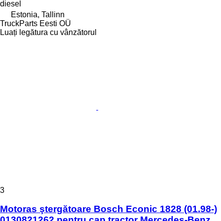
diesel
Estonia, Tallinn
TruckParts Eesti OÜ
Luați legătura cu vânzătorul
3
Motoras ştergătoare Bosch Econic 1828 (01.98-)
0130821262 pentru cap tractor Mercedes-Benz