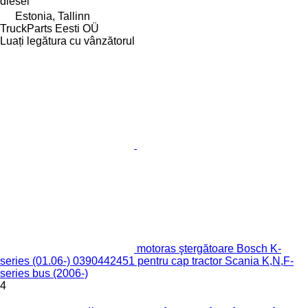
diesel
Estonia, Tallinn
TruckParts Eesti OÜ
Luați legătura cu vânzătorul
motoras ştergătoare Bosch K-
series (01.06-) 0390442451 pentru cap tractor Scania K,N,F-
series bus (2006-)
4