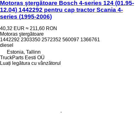
Motoras ştergătoare Bosch 4-series 124 (01.95-
12.04) 1442292 pentru cap tractor Scania 4-
series (1995-2006)
40,32 EUR
≈ 211,60 RON
Motoras ştergătoare
1442292 2303350 2572352 560097 1366761
diesel
Estonia, Tallinn
TruckParts Eesti OÜ
Luați legătura cu vânzătorul