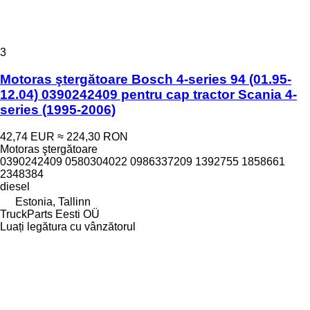
3
Motoras ştergătoare Bosch 4-series 94 (01.95-
12.04) 0390242409 pentru cap tractor Scania 4-
series (1995-2006)
42,74 EUR
≈ 224,30 RON
Motoras ştergătoare
0390242409 0580304022 0986337209 1392755 1858661
2348384
diesel
Estonia, Tallinn
TruckParts Eesti OÜ
Luați legătura cu vânzătorul