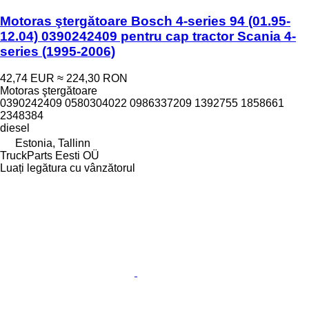
Motoras ştergătoare Bosch 4-series 94 (01.95-
12.04) 0390242409 pentru cap tractor Scania 4-
series (1995-2006)
42,74 EUR
≈ 224,30 RON
Motoras ştergătoare
0390242409 0580304022 0986337209 1392755 1858661
2348384
diesel
Estonia, Tallinn
TruckParts Eesti OÜ
Luați legătura cu vânzătorul