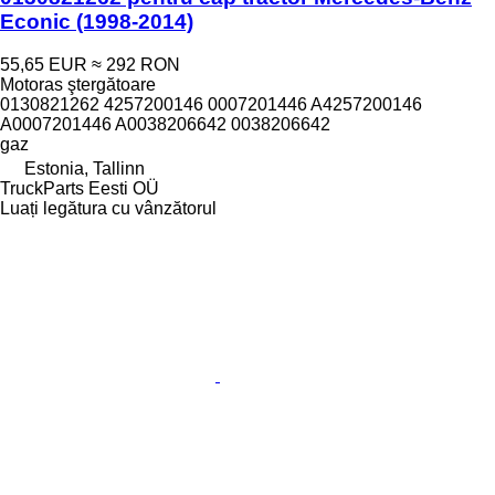
Econic (1998-2014)
55,65 EUR
≈ 292 RON
Motoras ştergătoare
0130821262 4257200146 0007201446 A4257200146
A0007201446 A0038206642 0038206642
gaz
Estonia, Tallinn
TruckParts Eesti OÜ
Luați legătura cu vânzătorul