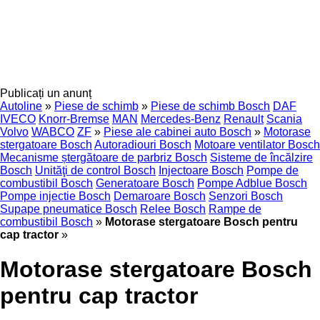
Publicați un anunț
Autoline
»
Piese de schimb
»
Piese de schimb Bosch
DAF
IVECO
Knorr-Bremse
MAN
Mercedes-Benz
Renault
Scania
Volvo
WABCO
ZF
»
Piese ale cabinei auto Bosch
»
Motorase
stergatoare Bosch
Autoradiouri Bosch
Motoare ventilator Bosch
Mecanisme ștergătoare de parbriz Bosch
Sisteme de încălzire
Bosch
Unităţi de control Bosch
Injectoare Bosch
Pompe de
combustibil Bosch
Generatoare Bosch
Pompe Adblue Bosch
Pompe injectie Bosch
Demaroare Bosch
Senzori Bosch
Supape pneumatice Bosch
Relee Bosch
Rampe de
combustibil Bosch
»
Motorase stergatoare Bosch pentru
cap tractor
»
Motorase stergatoare Bosch
pentru cap tractor