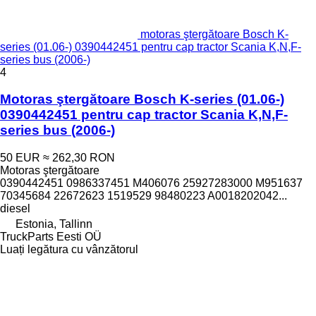
motoras ştergătoare Bosch K-
series (01.06-) 0390442451 pentru cap tractor Scania K,N,F-
series bus (2006-)
4
Motoras ştergătoare Bosch K-series (01.06-)
0390442451 pentru cap tractor Scania K,N,F-
series bus (2006-)
50 EUR
≈ 262,30 RON
Motoras ştergătoare
0390442451 0986337451 M406076 25927283000 M951637
70345684 22672623 1519529 98480223 A0018202042...
diesel
Estonia, Tallinn
TruckParts Eesti OÜ
Luați legătura cu vânzătorul