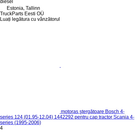
diesel
Estonia, Tallinn
TruckParts Eesti OÜ
Luați legătura cu vânzătorul
motoras ştergătoare Bosch 4-
series 124 (01.95-12.04) 1442292 pentru cap tractor Scania 4-
series (1995-2006)
4