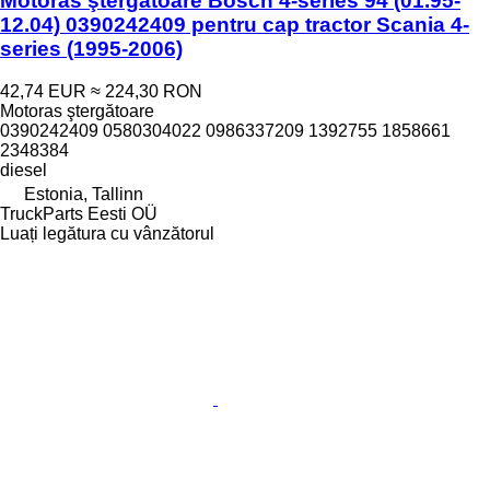
Motoras ştergătoare Bosch 4-series 94 (01.95-
12.04) 0390242409 pentru cap tractor Scania 4-
series (1995-2006)
42,74 EUR
≈ 224,30 RON
Motoras ştergătoare
0390242409 0580304022 0986337209 1392755 1858661
2348384
diesel
Estonia, Tallinn
TruckParts Eesti OÜ
Luați legătura cu vânzătorul