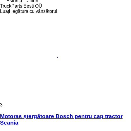
Estonia, Tallinn
TruckParts Eesti OÜ
Luați legătura cu vânzătorul
3
Motoras ştergătoare Bosch pentru cap tractor
Scania