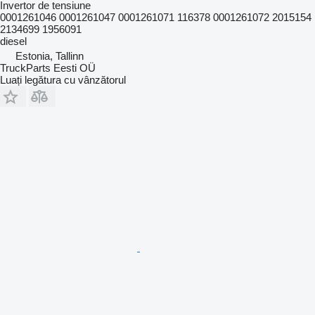
Invertor de tensiune
0001261046 0001261047 0001261071 116378 0001261072 2015154
2134699 1956091
diesel
Estonia, Tallinn
TruckParts Eesti OÜ
Luați legătura cu vânzătorul