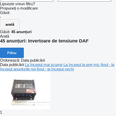
Lipsește vreun filtru?
Propuneți o modificare
Găsit:
-
arată
Găsit:
45 anunțuri
Arată
45 anunțuri:
Invertoare de tensiune DAF
Filtru
Ordonează
:
Data publicării
Data publicării
La început mai scump
La început la preț mic
Anul - la
început anunțurile noi
Anul - la început vechi
1