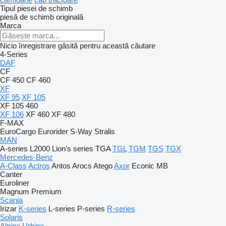
Tipul piesei de schimb
piesă de schimb originală
Marca
Nicio înregistrare găsită pentru această căutare
4-Series
DAF
CF
CF 450
CF 460
XF
XF 95
XF 105
XF 105 460
XF 106
XF 460
XF 480
F-MAX
EuroCargo
Eurorider
S-Way
Stralis
MAN
A-series
L2000
Lion's series
TGA
TGL
TGM
TGS
TGX
Mercedes-Benz
A-Class
Actros
Antos
Arocs
Atego
Axor
Econic
MB
Canter
Euroliner
Magnum
Premium
Scania
Irizar
K-series
L-series
P-series
R-series
Solaris
Alpino
Urbino