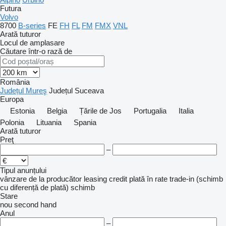
Futura
Volvo
8700
B-series
FE
FH
FL
FM
FMX
VNL
Arată tuturor
Locul de amplasare
Căutare într-o rază de
România
Județul Mureş
Județul Suceava
Europa
Estonia
Belgia
Țările de Jos
Portugalia
Italia
Polonia
Lituania
Spania
Arată tuturor
Preţ
–
Tipul anunțului
vânzare
de la producător
leasing
credit
plată în rate
trade-in (schimb
cu diferență de plată)
schimb
Stare
nou
second hand
Anul
–