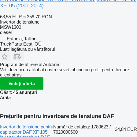
XF105 (2001-2014)
68,55 EUR
≈ 359,70 RON
Invertor de tensiune
MSW1300
diesel
Estonia, Tallinn
TruckParts Eesti OÜ
Luați legătura cu vânzătorul
Program de afiliere al Autoline
Veți deveni un afiliat al nostru și veți obține un profit pentru fiecare
client atras
Vedeți oferta
Găsit:
45 anunțuri
Arată
Prețurile pentru invertoare de tensiune DAF
Invertor de tensiune pentru
Număr de catalog: 1780623 /
34,84 EUR
cap tractor DAF XF 105
7620000600