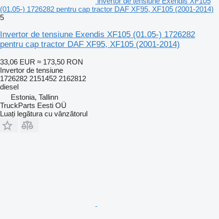
invertor de tensiune Exendis XF105
(01.05-) 1726282 pentru cap tractor DAF XF95, XF105 (2001-2014)
5
Invertor de tensiune Exendis XF105 (01.05-) 1726282
pentru cap tractor DAF XF95, XF105 (2001-2014)
33,06 EUR
≈ 173,50 RON
Invertor de tensiune
1726282 2151452 2162812
diesel
Estonia, Tallinn
TruckParts Eesti OÜ
Luați legătura cu vânzătorul