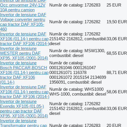
Invertor de tensiune DAF
Occ omvormer 24V-12V
Număr de catalog: 1726283
25 EUR
10A pentru camion
Invertor de tensiune DAF
Voltage converter pentru
Număr de catalog: 1726282
19,50 EUR
cap tractor DAF XF105-
460
Invertor de tensiune DAF
Număr de catalog: 1726282
XF106 (01.14-) pentru cap
2151452 2162812, combustibil:
33,06 EUR
tractor DAF XF106 (2014-)
diesel
Invertor de tensiune
Număr de catalog: MSW1300,
WESTER pentru DAF
68,55 EUR
combustibil: diesel
XF95, XF105 (2001-2014)
Invertor de tensiune
Număr de catalog:
Bosch PACCAR,BOSCH
0001261046 0001261047
XF106 (01.14-) pentru cap
0001261071 116378
88,71 EUR
tractor DAF XF106
0001261072 2015154 2134699
(01.14-)
1956091, combustibil: diesel
Invertor de tensiune DAF
Număr de catalog: WHS1000
XF106 (01.14-) pentru cap
58,06 EUR
WHS-1000, combustibil: diesel
tractor DAF XF106 (2014-)
Invertor de tensiune
Număr de catalog: 1726282
Exendis XF105 (01.05-)
2151452 2162812, combustibil:
33,06 EUR
pentru cap tractor DAF
diesel
XF95, XF105 (2001-2014)
Invertor de tensiune
Transformator pentru cap
Număr de catalog: 1726283
20 EUR