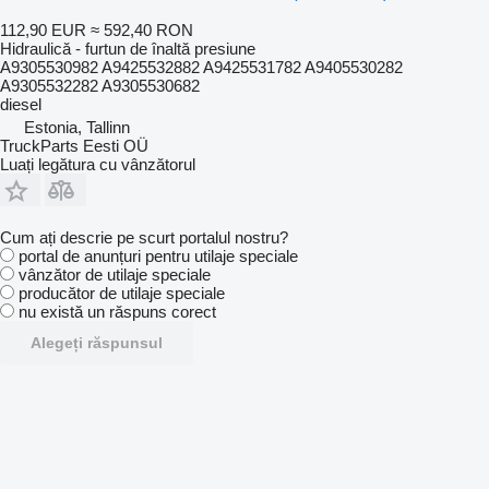
112,90 EUR
≈ 592,40 RON
Hidraulică - furtun de înaltă presiune
A9305530982 A9425532882 A9425531782 A9405530282
A9305532282 A9305530682
diesel
Estonia, Tallinn
TruckParts Eesti OÜ
Luați legătura cu vânzătorul
Cum ați descrie pe scurt portalul nostru?
portal de anunțuri pentru utilaje speciale
vânzător de utilaje speciale
producător de utilaje speciale
nu există un răspuns corect
Alegeți răspunsul