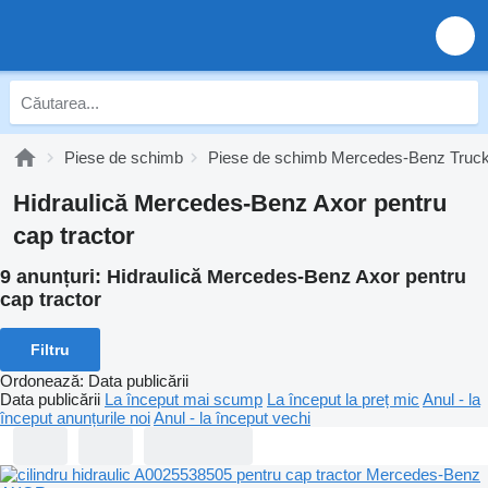
Piese de schimb
Piese de schimb Mercedes-Benz Truc
Hidraulică Mercedes-Benz Axor pentru
cap tractor
9 anunțuri:
Hidraulică Mercedes-Benz Axor pentru
cap tractor
Filtru
Ordonează
:
Data publicării
Data publicării
La început mai scump
La început la preț mic
Anul - la
început anunțurile noi
Anul - la început vechi