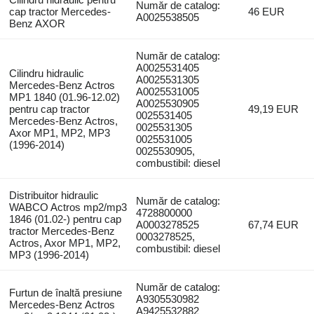
Număr de catalog:
cap tractor Mercedes-
46 EUR
A0025538505
Benz AXOR
Număr de catalog:
A0025531405
Cilindru hidraulic
A0025531305
Mercedes-Benz Actros
A0025531005
MP1 1840 (01.96-12.02)
A0025530905
pentru cap tractor
49,19 EUR
0025531405
Mercedes-Benz Actros,
0025531305
Axor MP1, MP2, MP3
0025531005
(1996-2014)
0025530905,
combustibil: diesel
Distribuitor hidraulic
Număr de catalog:
WABCO Actros mp2/mp3
4728800000
1846 (01.02-) pentru cap
A0003278525
67,74 EUR
tractor Mercedes-Benz
0003278525,
Actros, Axor MP1, MP2,
combustibil: diesel
MP3 (1996-2014)
Număr de catalog:
Furtun de înaltă presiune
A9305530982
Mercedes-Benz Actros
A9425532882