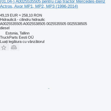
(01.04-) A0025535505 pentru cap tractor Mercedes-Benz
Actros, Axor MP1, MP2, MP3 (1996-2014)
49,19 EUR
≈ 258,10 RON
Hidraulică - cilindru hidraulic
A0025535505 A0025538505 0025535505 0025538505
diesel
Estonia, Tallinn
TruckParts Eesti OÜ
Luați legătura cu vânzătorul