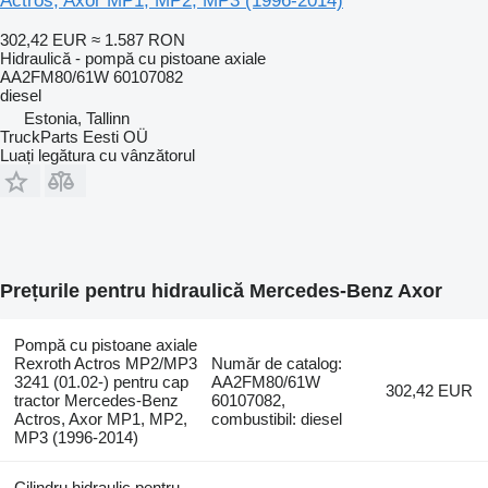
Actros, Axor MP1, MP2, MP3 (1996-2014)
302,42 EUR
≈ 1.587 RON
Hidraulică - pompă cu pistoane axiale
AA2FM80/61W 60107082
diesel
Estonia, Tallinn
TruckParts Eesti OÜ
Luați legătura cu vânzătorul
Prețurile pentru hidraulică Mercedes-Benz Axor
Pompă cu pistoane axiale
Rexroth Actros MP2/MP3
Număr de catalog:
3241 (01.02-) pentru cap
AA2FM80/61W
302,42 EUR
tractor Mercedes-Benz
60107082,
Actros, Axor MP1, MP2,
combustibil: diesel
MP3 (1996-2014)
Cilindru hidraulic pentru