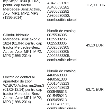
mp2/mp3 1844 (01.02-)
A9425531782
pentru cap tractor
112,90 EUR
A9405530282
Mercedes-Benz Actros,
A9305532282
Axor MP1, MP2, MP3
A9305530682,
(1996-2014)
combustibil: diesel
Număr de catalog:
Cilindru hidraulic
0025536305
Mercedes-Benz axor 2
0025533205
1824 (01.04-) pentru cap
0025533305
49,19 EUR
tractor Mercedes-Benz
A0025536305
Actros, Axor MP1, MP2,
A0025533205
MP3 (1996-2014)
A0025533305,
combustibil: diesel
Număr de catalog:
4460563330
Unitate de control al
4460561330
aparatelor de zbor
A0015458213
WABCO Actros mp2/mp3
A0005458613
(01.02-12.14) pentru cap
63,71 EUR
0005458613
tractor Mercedes-Benz
0015458213
Actros, Axor MP1, MP2,
0005458513
MP3 (1996-2014)
A0005458513,
combustibil: diesel