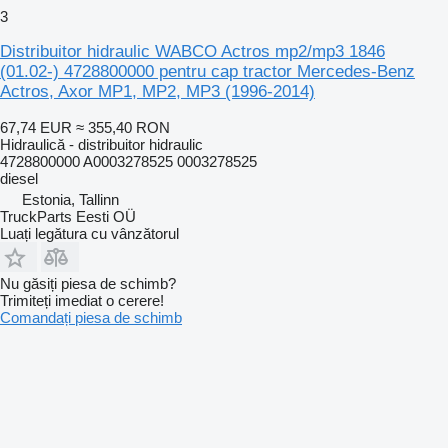
3
Distribuitor hidraulic WABCO Actros mp2/mp3 1846
(01.02-) 4728800000 pentru cap tractor Mercedes-Benz
Actros, Axor MP1, MP2, MP3 (1996-2014)
67,74 EUR
≈ 355,40 RON
Hidraulică - distribuitor hidraulic
4728800000 A0003278525 0003278525
diesel
Estonia, Tallinn
TruckParts Eesti OÜ
Luați legătura cu vânzătorul
Nu găsiți piesa de schimb?
Trimiteți imediat o cerere!
Comandați piesa de schimb