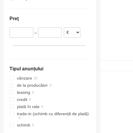
Portugalia
Țările de Jos
Preţ
Germania
Belgia
–
Spania
Tipul anunțului
vânzare
de la producător
leasing
credit
plată în rate
trade-in (schimb cu diferență de plată)
schimb