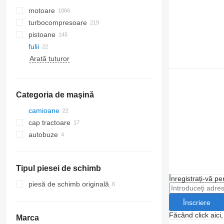
motoare
turbocompresoare
pistoane
fulii
Arată tuturor
Categoria de maşină
camioane
cap tractoare
autobuze
Tipul piesei de schimb
Înregistrați-vă pe
piesă de schimb originală
Înscriere
Făcând click aici
Marca