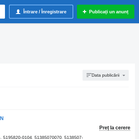
Întrare / Înregistrare
Publicați un anunț
Data publicării
AN
Preț la cerere
, 5195820-0104, 51385070070, 5138507-