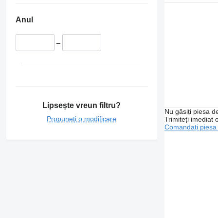
Anul
–
Lipsește vreun filtru?
Nu găsiți piesa 
Propuneți o modificare
Trimiteți imediat 
Comandați piesa