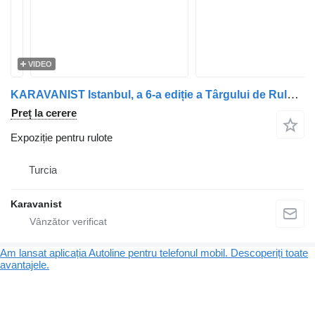
VIDEO
KARAVANIST Istanbul, a 6-a ediție a Târgului de Rulote și Echipamente, Case Mici, Echipamente pentru Activități în Aer Liber și Camping
Preț la cerere
Expoziție pentru rulote
Turcia
Karavanist
Am lansat aplicația Autoline pentru telefonul mobil. Descoperiți toate
avantajele.