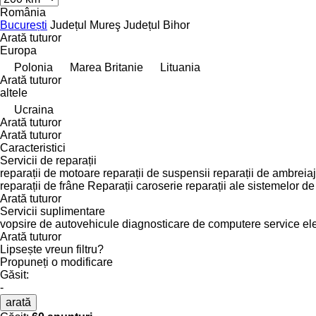
România
București
Județul Mureş
Județul Bihor
Arată tuturor
Europa
Polonia
Marea Britanie
Lituania
Arată tuturor
altele
Ucraina
Arată tuturor
Arată tuturor
Caracteristici
Servicii de reparații
reparații de motoare
reparații de suspensii
reparații de ambreia
reparații de frâne
Reparații caroserie
reparații ale sistemelor de
Arată tuturor
Servicii suplimentare
vopsire de autovehicule
diagnosticare de computere
service ele
Arată tuturor
Lipsește vreun filtru?
Propuneți o modificare
Găsit:
-
arată