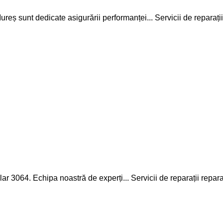
ureș sunt dedicate asigurării performanței...
Servicii de reparații
llar 3064. Echipa noastră de experți...
Servicii de reparații
repara