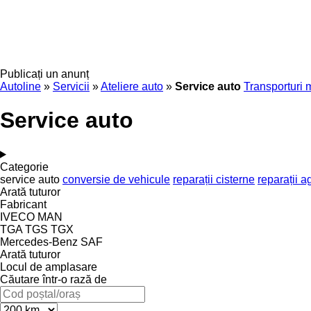
Publicați un anunț
Autoline
»
Servicii
»
Ateliere auto
»
Service auto
Transporturi 
Service auto
Categorie
service auto
conversie de vehicule
reparații cisterne
reparații a
Arată tuturor
Fabricant
IVECO
MAN
TGA
TGS
TGX
Mercedes-Benz
SAF
Arată tuturor
Locul de amplasare
Căutare într-o rază de