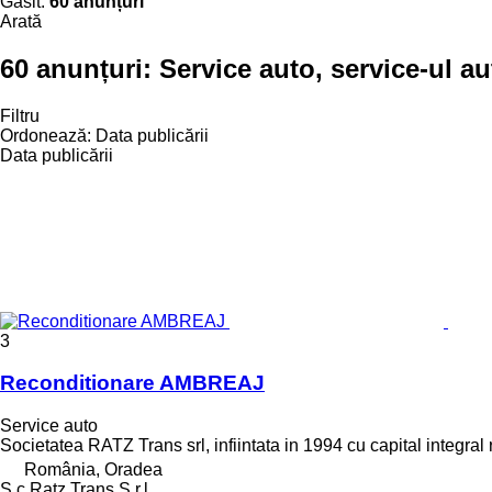
Găsit:
60 anunțuri
Arată
60 anunțuri:
Service auto, service-ul au
Filtru
Ordonează
:
Data publicării
Data publicării
3
Reconditionare AMBREAJ
Service auto
Societatea RATZ Trans srl, infiintata in 1994 cu capital integral r
România, Oradea
S.c Ratz Trans S.r.l