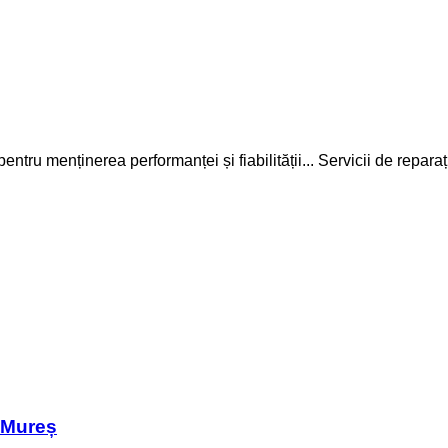
entru menținerea performanței și fiabilității...
Servicii de reparaț
u Mureș