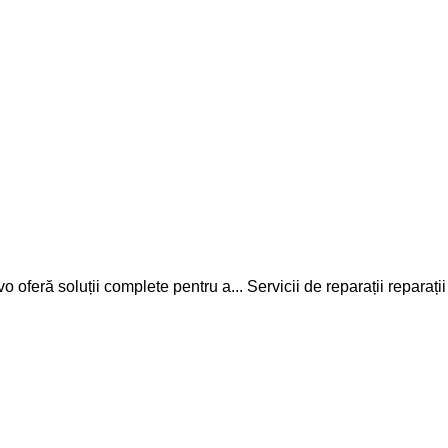
vo oferă soluții complete pentru a...
Servicii de reparații
reparații