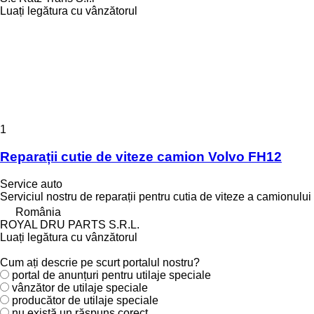
Luați legătura cu vânzătorul
1
Reparații cutie de viteze camion Volvo FH12
Service auto
Serviciul nostru de reparații pentru cutia de viteze a camionului
România
ROYAL DRU PARTS S.R.L.
Luați legătura cu vânzătorul
Cum ați descrie pe scurt portalul nostru?
portal de anunțuri pentru utilaje speciale
vânzător de utilaje speciale
producător de utilaje speciale
nu există un răspuns corect