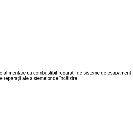
de alimentare cu combustibil
reparații de sisteme de eșapament
ie
reparații ale sistemelor de încălzire