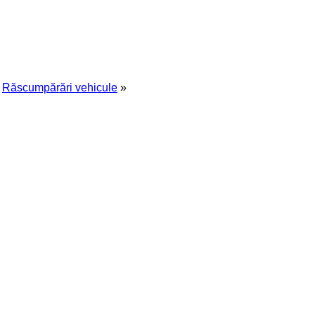
Răscumpărări vehicule
»