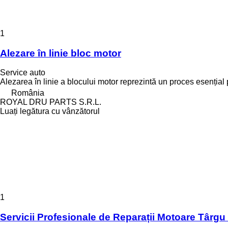
1
Alezare în linie bloc motor
Service auto
Alezarea în linie a blocului motor reprezintă un proces esențial p
România
ROYAL DRU PARTS S.R.L.
Luați legătura cu vânzătorul
1
Servicii Profesionale de Reparații Motoare Târg