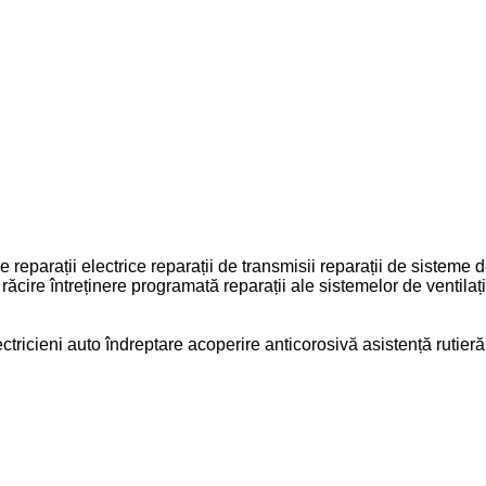
je
reparații electrice
reparații de transmisii
reparații de sisteme 
 răcire
întreținere programată
reparații ale sistemelor de ventilaț
ctricieni auto
îndreptare
acoperire anticorosivă
asistență rutieră