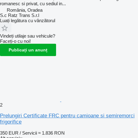
romanesc si privat, cu sediul in...
România, Oradea
S.c Ratz Trans S.r.l
Luați legătura cu vânzătorul
Vindeți utilaje sau vehicule?
Faceți-o cu noi!
Publicați un anunț
2
Prelungiri Certificate FRC pentru camioane si semiremorci
frigorifice
350 EUR / Servicii
≈ 1.836 RON