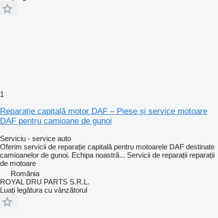
1
Reparație capitală motor DAF – Piese și service motoare
DAF pentru camioane de gunoi
Serviciu - service auto
Oferim servicii de reparație capitală pentru motoarele DAF destinate
camioanelor de gunoi. Echipa noastră...
Servicii de reparații
reparații
de motoare
România
ROYAL DRU PARTS S.R.L.
Luați legătura cu vânzătorul