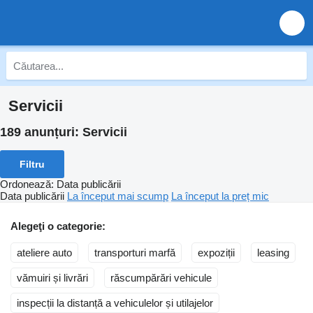
Servicii
189 anunțuri:
Servicii
Filtru
Ordonează
:
Data publicării
Data publicării
La început mai scump
La început la preț mic
Alegeţi o categorie:
ateliere auto
transporturi marfă
expoziții
leasing
vămuiri și livrări
răscumpărări vehicule
inspecții la distanță a vehiculelor și utilajelor