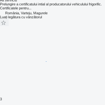
Alt serviciu
​Prelungire a certificatului intial al producatorului vehiculului frigorific.
Certificatele pentru...
România, Varteju, Magurele
Luați legătura cu vânzătorul
3