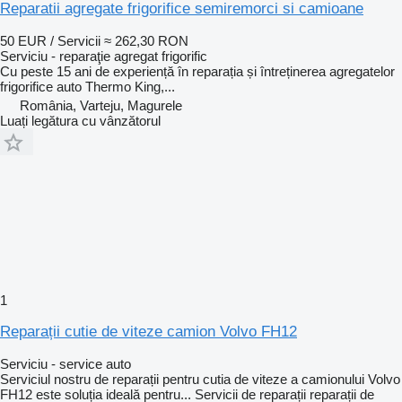
Reparatii agregate frigorifice semiremorci si camioane
50 EUR / Servicii
≈ 262,30 RON
Serviciu - reparaţie agregat frigorific
Cu peste 15 ani de experiență în reparația și întreținerea agregatelor
frigorifice auto Thermo King,...
România, Varteju, Magurele
Luați legătura cu vânzătorul
1
Reparații cutie de viteze camion Volvo FH12
Serviciu - service auto
Serviciul nostru de reparații pentru cutia de viteze a camionului Volvo
FH12 este soluția ideală pentru...
Servicii de reparații
reparații de