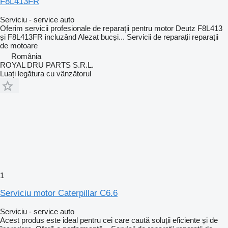
F8L413FR
Serviciu - service auto
Oferim servicii profesionale de reparații pentru motor Deutz F8L413
și F8L413FR incluzând Alezat bucși...
Servicii de reparații
reparații
de motoare
România
ROYAL DRU PARTS S.R.L.
Luați legătura cu vânzătorul
1
Serviciu motor Caterpillar C6.6
Serviciu - service auto
Acest produs este ideal pentru cei care caută soluții eficiente și de