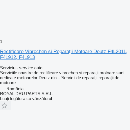
1
Rectificare Vibrochen și Reparații Motoare Deutz F4L2011,
F4L912, F4L913
Serviciu - service auto
Serviciile noastre de rectificare vibrochen și reparații motoare sunt
dedicate motoarelor Deutz din...
Servicii de reparații
reparații de
motoare
România
ROYAL DRU PARTS S.R.L.
Luați legătura cu vânzătorul