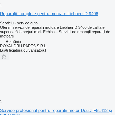
1
Reparații complete pentru motoare Liebherr D 9406
Serviciu - service auto
Oferim servicii de reparații motoare Liebherr D 9406 de calitate
superioară la prețuri mici. Echipa...
Servicii de reparații
reparații de
motoare
România
ROYAL DRU PARTS S.R.L.
Luați legătura cu vânzătorul
1
Service profesional pentru reparații motor Deutz F8L413 și