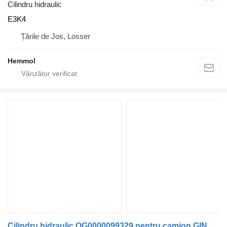
Cilindru hidraulic
E3K4
Țările de Jos, Losser
Hemmol
Cilindru hidraulic OG0000099329 pentru camion GINAF V20