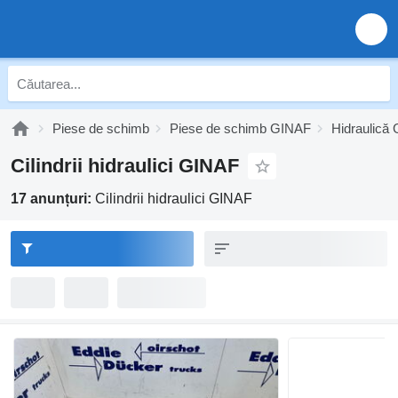
Piese de schimb
Piese de schimb GINAF
Hidraulică
Cilindrii hidraulici GINAF
17 anunțuri:
Cilindrii hidraulici GINAF