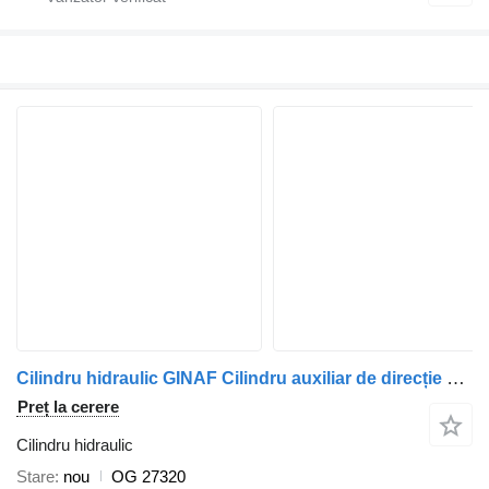
Cilindru hidraulic GINAF Cilindru auxiliar de direcție s OG 27320 pentru camion
Preț la cerere
Cilindru hidraulic
Stare
nou
OG 27320