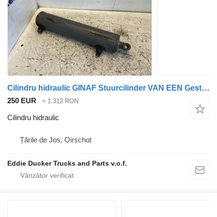
Cilindru hidraulic GINAF Stuurcilinder VAN EEN Gestuurde Liftas pentru camion
250 EUR
≈ 1.312 RON
Cilindru hidraulic
Țările de Jos, Oirschot
Eddie Ducker Trucks and Parts v.o.f.