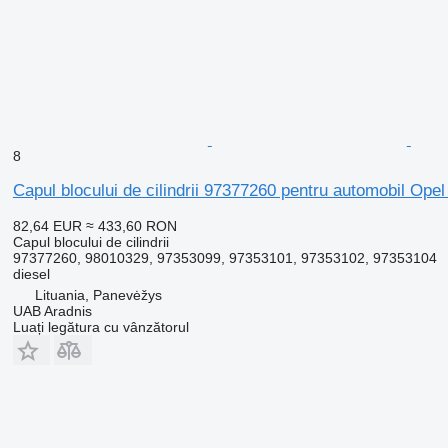
8
Capul blocului de cilindrii 97377260 pentru automobil Op
82,64 EUR
≈ 433,60 RON
Capul blocului de cilindrii
97377260, 98010329, 97353099, 97353101, 97353102, 97353104
diesel
Lituania, Panevėžys
UAB Aradnis
Luați legătura cu vânzătorul