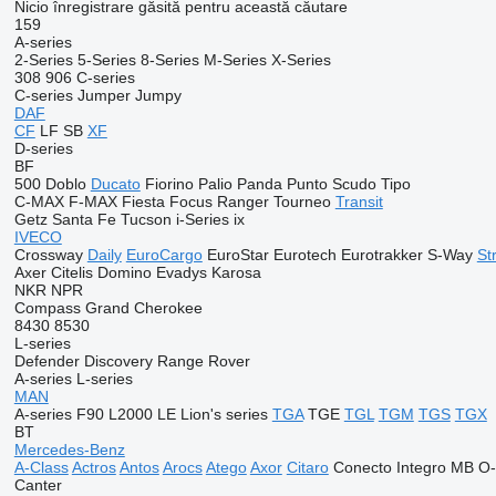
Nicio înregistrare găsită pentru această căutare
159
A-series
2-Series
5-Series
8-Series
M-Series
X-Series
308
906
C-series
C-series
Jumper
Jumpy
DAF
CF
LF
SB
XF
D-series
BF
500
Doblo
Ducato
Fiorino
Palio
Panda
Punto
Scudo
Tipo
C-MAX
F-MAX
Fiesta
Focus
Ranger
Tourneo
Transit
Getz
Santa Fe
Tucson
i-Series
ix
IVECO
Crossway
Daily
EuroCargo
EuroStar
Eurotech
Eurotrakker
S-Way
Str
Axer
Citelis
Domino
Evadys
Karosa
NKR
NPR
Compass
Grand Cherokee
8430
8530
L-series
Defender
Discovery
Range Rover
A-series
L-series
MAN
A-series
F90
L2000
LE
Lion's series
TGA
TGE
TGL
TGM
TGS
TGX
BT
Mercedes-Benz
A-Class
Actros
Antos
Arocs
Atego
Axor
Citaro
Conecto
Integro
MB
O-
Canter