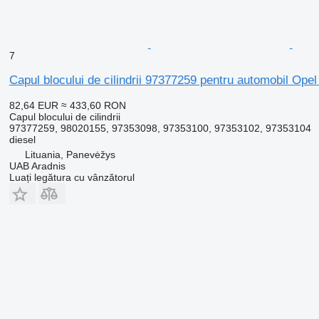
7
Capul blocului de cilindrii 97377259 pentru automobil Op
82,64 EUR
≈ 433,60 RON
Capul blocului de cilindrii
97377259, 98020155, 97353098, 97353100, 97353102, 97353104
diesel
Lituania, Panevėžys
UAB Aradnis
Luați legătura cu vânzătorul