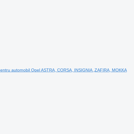
66 pentru automobil Opel ASTRA, CORSA, INSIGNIA ,ZAFIRA, MOKKA