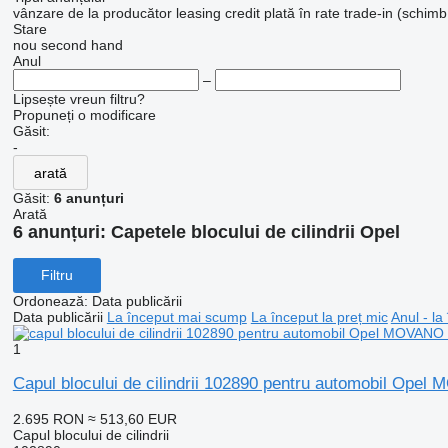
vânzare
de la producător
leasing
credit
plată în rate
trade-in (schimb
Stare
nou
second hand
Anul
–
Lipsește vreun filtru?
Propuneți o modificare
Găsit:
-
arată
Găsit:
6 anunțuri
Arată
6 anunțuri:
Capetele blocului de cilindrii Opel
Filtru
Ordonează
:
Data publicării
Data publicării
La început mai scump
La început la preț mic
Anul - la
1
Capul blocului de cilindrii 102890 pentru automobil 
2.695 RON
≈ 513,60 EUR
Capul blocului de cilindrii