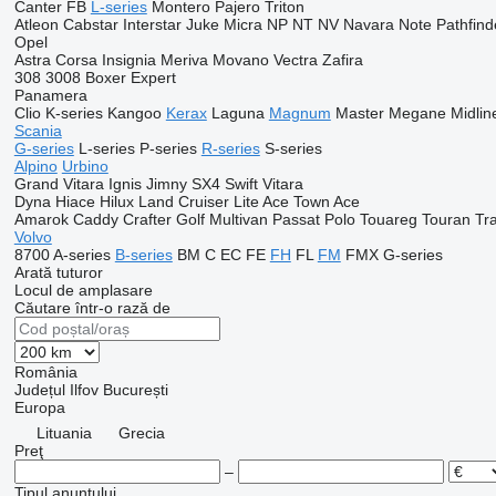
Canter
FB
L-series
Montero
Pajero
Triton
Atleon
Cabstar
Interstar
Juke
Micra
NP
NT
NV
Navara
Note
Pathfind
Opel
Astra
Corsa
Insignia
Meriva
Movano
Vectra
Zafira
308
3008
Boxer
Expert
Panamera
Clio
K-series
Kangoo
Kerax
Laguna
Magnum
Master
Megane
Midlin
Scania
G-series
L-series
P-series
R-series
S-series
Alpino
Urbino
Grand Vitara
Ignis
Jimny
SX4
Swift
Vitara
Dyna
Hiace
Hilux
Land Cruiser
Lite Ace
Town Ace
Amarok
Caddy
Crafter
Golf
Multivan
Passat
Polo
Touareg
Touran
Tr
Volvo
8700
A-series
B-series
BM
C
EC
FE
FH
FL
FM
FMX
G-series
Arată tuturor
Locul de amplasare
Căutare într-o rază de
România
Județul Ilfov
București
Europa
Lituania
Grecia
Preţ
–
Tipul anunțului