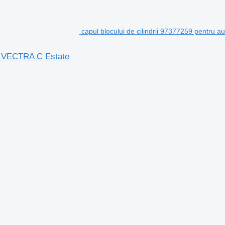
capul blocului de cilindrii 97377259 pentru
el VECTRA C Estate