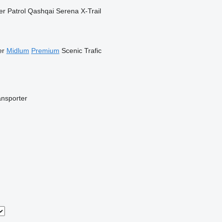
er
Patrol
Qashqai
Serena
X-Trail
er
Midlum
Premium
Scenic
Trafic
ansporter