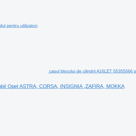
dul pentru utilizatori
.
capul blocului de cilindrii A16LET 553555
tomobil Opel ASTRA, CORSA, INSIGNIA ,ZAFIRA, MOKKA