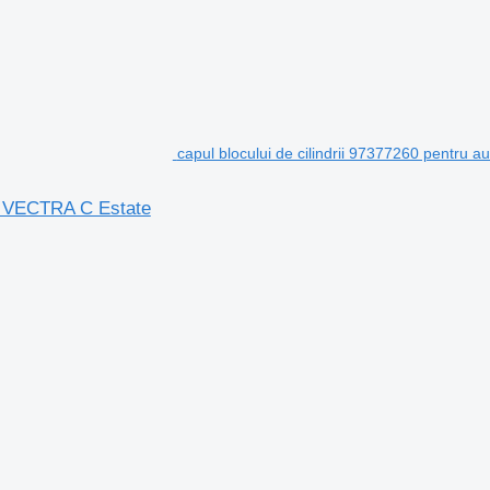
capul blocului de cilindrii 97377260 pentru
el VECTRA C Estate