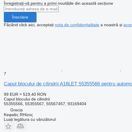
Înregistrați-vă pentru a primi noutățile din această secțiune
Înscriere
Făcând click aici, acceptați
nota de confidențialitate
a noastră și
acor
7
Capul blocului de cilindrii A16LET 55355566 pentru au
99 EUR
≈ 519,40 RON
Capul blocului de cilindrii
55355566, 55355567, 55567457, 93169404
Grecia
Keφalές RHίzoς
Luați legătura cu vânzătorul