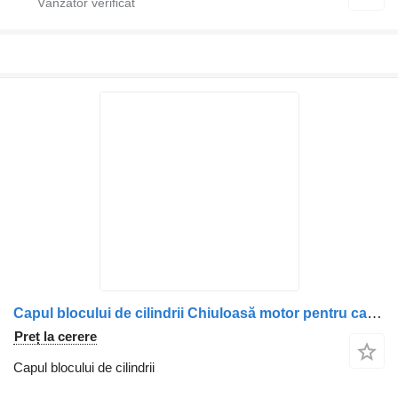
Capul blocului de cilindrii Chiuloasă motor pentru camion Scania (Coduri: 1388084, 1412088, 1423261, 1421743, 1450060, 1448285, 1846591, 2132504)
Preț la cerere
Capul blocului de cilindrii