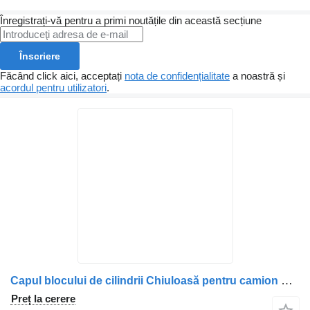
Înregistrați-vă pentru a primi noutățile din această secțiune
Înscriere
Făcând click aici, acceptați
nota de confidențialitate
a noastră și
acordul pentru utilizatori
.
Capul blocului de cilindrii Chiuloasă pentru camion Scania Motor Diesel (Coduri: 1921303, 2005283, 2330322, 1874583, 1855950, 2002702)
Preț la cerere