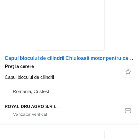
Capul blocului de cilindrii Chiuloasă motor pentru camion Scania – coduri 1846123, 1909203, 1750995, 2062690, 2037442, 2037441, 2057412, 2081239, 2609859, 570997, 570123, 574374
Preț la cerere
Capul blocului de cilindrii
România, Cristesti
ROYAL DRU AGRO S.R.L.