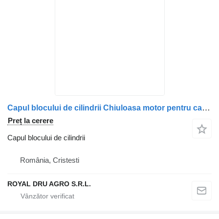
Capul blocului de cilindrii Chiuloasa motor pentru camion Scania compatibilă cu codurile 1921303, 2005283, 2330322, 1874583, 1855950, 2002702
Preț la cerere
Capul blocului de cilindrii
România, Cristesti
ROYAL DRU AGRO S.R.L.