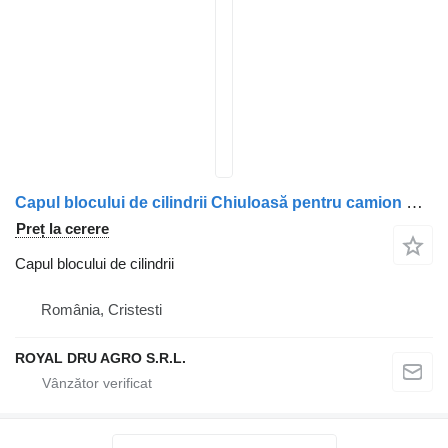
Capul blocului de cilindrii Chiuloasă pentru camion Scania pentru Motor Diesel – Coduri 2294618, 575992, 575989
Preț la cerere
Capul blocului de cilindrii
România, Cristesti
ROYAL DRU AGRO S.R.L.