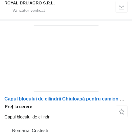
ROYAL DRU AGRO S.R.L.
Capul blocului de cilindrii Chiuloasă pentru camion Scania pentru Motor Diesel, Coduri: 1522361, 1743125, 1804716, 1908204, 1924437, 2005280, 1483900, 570121, 1938801, 2128882, 1912794, 1909204
Preț la cerere
Capul blocului de cilindrii
România, Cristesti