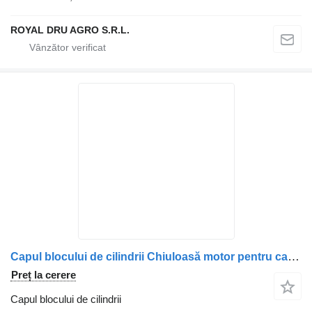
ROYAL DRU AGRO S.R.L.
Capul blocului de cilindrii Chiuloasă motor pentru camion Scania – Coduri: 1846123, 1909203, 1750995, 2062690, 2037442, 2037441, 2057412, 2081239, 2609859, 570997, 570123, 574374
Preț la cerere
Capul blocului de cilindrii