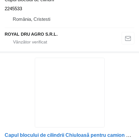
2245533
România, Cristesti
ROYAL DRU AGRO S.R.L.
Capul blocului de cilindrii Chiuloasă pentru camion Scania pentru motor diesel, compatibilă cu diverse modele (coduri: 1846123, 1909203, 1750995, 2062690, 2037442, 2037441, 2057412, 2081239, 2609859, 570997, 570123, 574374)