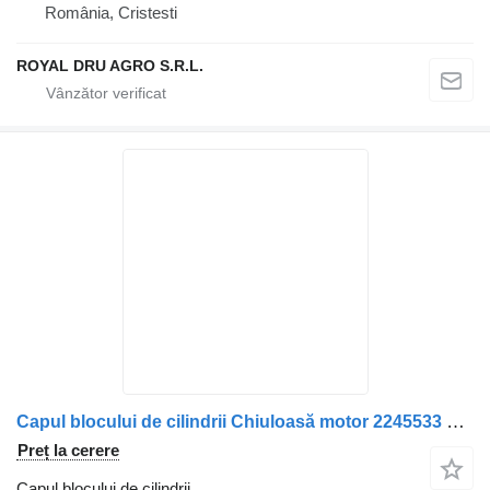
România, Cristesti
ROYAL DRU AGRO S.R.L.
Capul blocului de cilindrii Chiuloasă motor 2245533 pentru camion Scania /575999/2040538/2054325
Preț la cerere
Capul blocului de cilindrii