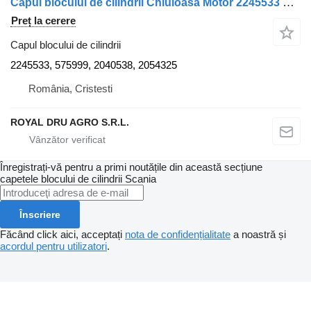
Capul blocului de cilindrii Chiuloasă Motor 2245533 pentru camion Scania 2245533 575999 2040538 2054325
Preț la cerere
Capul blocului de cilindrii
2245533, 575999, 2040538, 2054325
România, Cristesti
ROYAL DRU AGRO S.R.L.
Înregistrați-vă pentru a primi noutățile din această secțiune
capetele blocului de cilindrii
Scania
Înscriere
Făcând click aici, acceptați
nota de confidențialitate
a noastră și
acordul pentru utilizatori
.