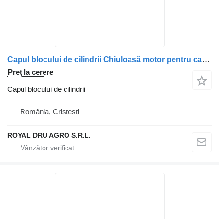
Capul blocului de cilindrii Chiuloasă motor pentru camion Scania compatible 1921303, 2005283, 2330322, 1874583, 1855950, 2002702
Preț la cerere
Capul blocului de cilindrii
România, Cristesti
ROYAL DRU AGRO S.R.L.