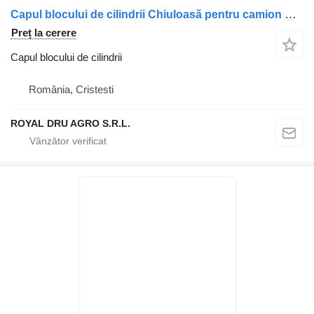
Capul blocului de cilindrii Chiuloasă pentru camion Scania 1522361/1743125/1804716/1908204/1924437/2005280/1483900/570121/1938801/2128882/1912794/1909204
Preț la cerere
Capul blocului de cilindrii
România, Cristesti
ROYAL DRU AGRO S.R.L.