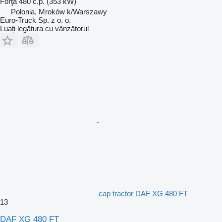
Forţă
480 c.p. (353 kW)
Polonia, Mroków k/Warszawy
Euro-Truck Sp. z o. o.
Luați legătura cu vânzătorul
cap tractor DAF XG 480 FT
13
DAF XG 480 FT