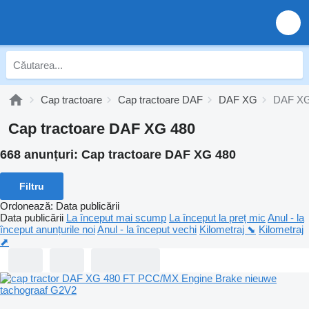
Cap tractoare
Cap tractoare DAF
DAF XG
DAF XG
Cap tractoare DAF XG 480
668 anunțuri:
Cap tractoare DAF XG 480
Filtru
Ordonează
:
Data publicării
Data publicării
La început mai scump
La început la preț mic
Anul - la
început anunțurile noi
Anul - la început vechi
Kilometraj ⬊
Kilometraj
⬈