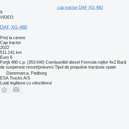
cap tractor DAF XG 480
9
VIDEO
DAF XG 480
Preț la cerere
Cap tractor
2022
511.141 km
Euro 6
Forţă
480 c.p. (353 kW)
Combustibil
diesel
Formula roţilor
4x2
Bară
de suspensie
resort/pneumo
Tipul de propulsie
tracțiune spate
Danemarca, Padborg
ESA Trucks A/S
Luați legătura cu vânzătorul