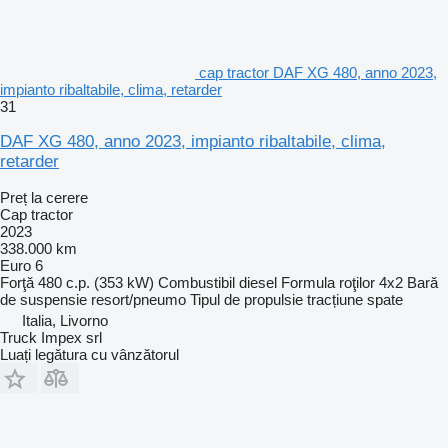
cap tractor DAF XG 480, anno 2023,
impianto ribaltabile, clima, retarder
31
DAF XG 480, anno 2023, impianto ribaltabile, clima,
retarder
Preț la cerere
Cap tractor
2023
338.000 km
Euro 6
Forţă
480 c.p. (353 kW)
Combustibil
diesel
Formula roţilor
4x2
Bară
de suspensie
resort/pneumo
Tipul de propulsie
tracțiune spate
Italia, Livorno
Truck Impex srl
Luați legătura cu vânzătorul