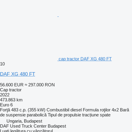
cap tractor DAF XG 480 FT
10
DAF XG 480 FT
56.600 EUR
≈ 297.000 RON
Cap tractor
2022
473.863 km
Euro 6
Forţă
483 c.p. (355 kW)
Combustibil
diesel
Formula roţilor
4x2
Bară
de suspensie
parabolică
Tipul de propulsie
tracțiune spate
Ungaria, Budapest
DAF Used Truck Center Budapest
Luați legătura cu vânzătorul