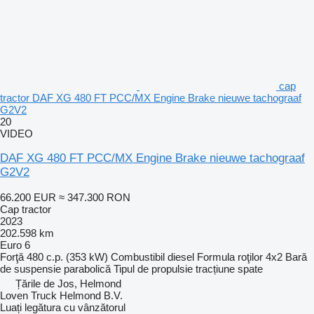
cap
tractor DAF XG 480 FT PCC/MX Engine Brake nieuwe tachograaf
G2V2
20
VIDEO
DAF XG 480 FT PCC/MX Engine Brake nieuwe tachograaf
G2V2
66.200 EUR
≈ 347.300 RON
Cap tractor
2023
202.598 km
Euro 6
Forţă
480 c.p. (353 kW)
Combustibil
diesel
Formula roţilor
4x2
Bară
de suspensie
parabolică
Tipul de propulsie
tracțiune spate
Țările de Jos, Helmond
Loven Truck Helmond B.V.
Luați legătura cu vânzătorul