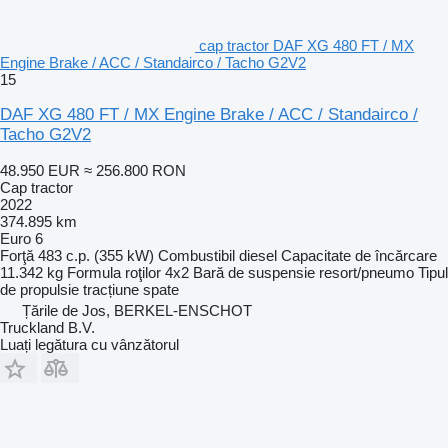
cap tractor DAF XG 480 FT / MX
Engine Brake / ACC / Standairco / Tacho G2V2
15
DAF XG 480 FT / MX Engine Brake / ACC / Standairco /
Tacho G2V2
48.950 EUR
≈ 256.800 RON
Cap tractor
2022
374.895 km
Euro 6
Forţă
483 c.p. (355 kW)
Combustibil
diesel
Capacitate de încărcare
11.342 kg
Formula roţilor
4x2
Bară de suspensie
resort/pneumo
Tipul
de propulsie
tracțiune spate
Țările de Jos, BERKEL-ENSCHOT
Truckland B.V.
Luați legătura cu vânzătorul