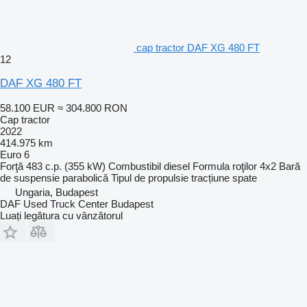
cap tractor DAF XG 480 FT
12
DAF XG 480 FT
58.100 EUR
≈ 304.800 RON
Cap tractor
2022
414.975 km
Euro 6
Forţă
483 c.p. (355 kW)
Combustibil
diesel
Formula roţilor
4x2
Bară
de suspensie
parabolică
Tipul de propulsie
tracțiune spate
Ungaria, Budapest
DAF Used Truck Center Budapest
Luați legătura cu vânzătorul