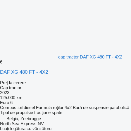
cap tractor DAF XG 480 FT - 4X2
6
DAF XG 480 FT - 4X2
Preț la cerere
Cap tractor
2023
125.000 km
Euro 6
Combustibil
diesel
Formula roţilor
4x2
Bară de suspensie
parabolică
Tipul de propulsie
tracțiune spate
Belgia, Zeebrugge
North Sea Express NV
Luați legătura cu vânzătorul