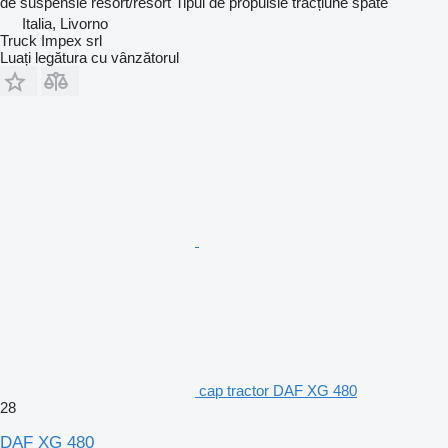
de suspensie
resort/resort
Tipul de propulsie
tracțiune spate
Italia, Livorno
Truck Impex srl
Luați legătura cu vânzătorul
cap tractor DAF XG 480
28
DAF XG 480