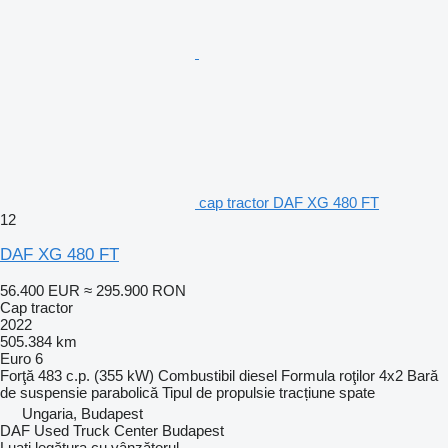
cap tractor DAF XG 480 FT
12
DAF XG 480 FT
56.400 EUR
≈ 295.900 RON
Cap tractor
2022
505.384 km
Euro 6
Forţă
483 c.p. (355 kW)
Combustibil
diesel
Formula roţilor
4x2
Bară
de suspensie
parabolică
Tipul de propulsie
tracțiune spate
Ungaria, Budapest
DAF Used Truck Center Budapest
Luați legătura cu vânzătorul