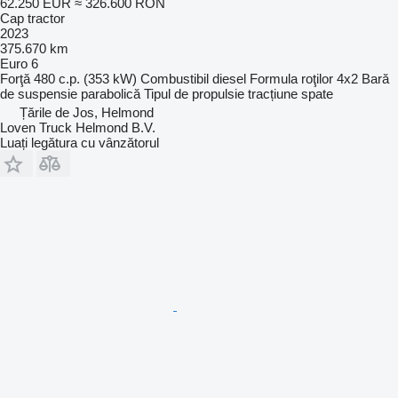
62.250 EUR
≈ 326.600 RON
Cap tractor
2023
375.670 km
Euro 6
Forţă
480 c.p. (353 kW)
Combustibil
diesel
Formula roţilor
4x2
Bară
de suspensie
parabolică
Tipul de propulsie
tracțiune spate
Țările de Jos, Helmond
Loven Truck Helmond B.V.
Luați legătura cu vânzătorul