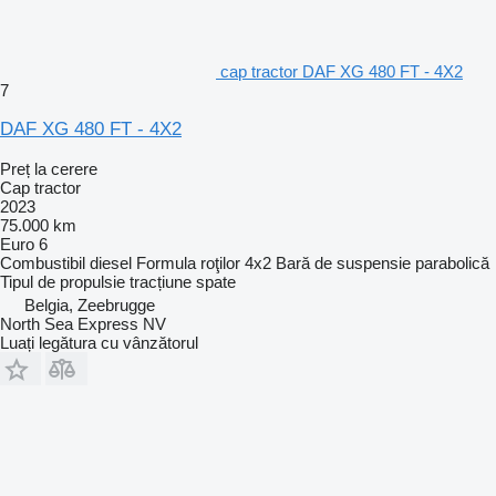
cap tractor DAF XG 480 FT - 4X2
7
DAF XG 480 FT - 4X2
Preț la cerere
Cap tractor
2023
75.000 km
Euro 6
Combustibil
diesel
Formula roţilor
4x2
Bară de suspensie
parabolică
Tipul de propulsie
tracțiune spate
Belgia, Zeebrugge
North Sea Express NV
Luați legătura cu vânzătorul