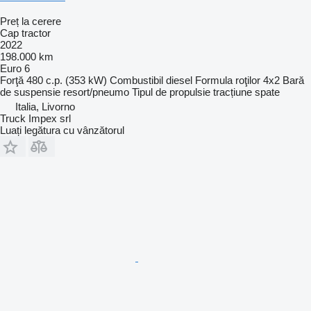
Preț la cerere
Cap tractor
2022
198.000 km
Euro 6
Forţă
480 c.p. (353 kW)
Combustibil
diesel
Formula roţilor
4x2
Bară
de suspensie
resort/pneumo
Tipul de propulsie
tracțiune spate
Italia, Livorno
Truck Impex srl
Luați legătura cu vânzătorul