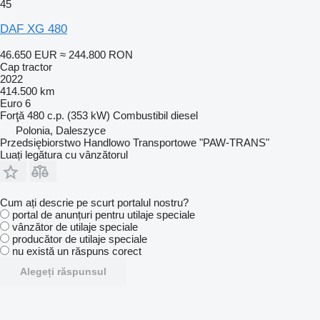
45
DAF XG 480
46.650 EUR
≈ 244.800 RON
Cap tractor
2022
414.500 km
Euro 6
Forţă
480 c.p. (353 kW)
Combustibil
diesel
Polonia, Daleszyce
Przedsiębiorstwo Handlowo Transportowe "PAW-TRANS"
Luați legătura cu vânzătorul
Cum ați descrie pe scurt portalul nostru?
portal de anunțuri pentru utilaje speciale
vânzător de utilaje speciale
producător de utilaje speciale
nu există un răspuns corect
Alegeți răspunsul