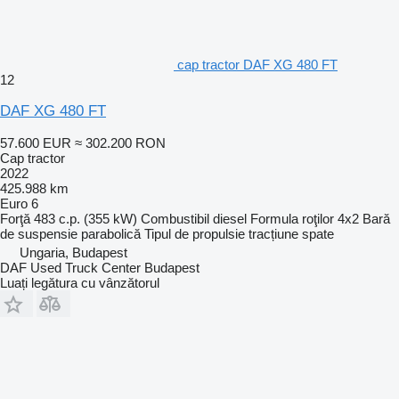
cap tractor DAF XG 480 FT
12
DAF XG 480 FT
57.600 EUR
≈ 302.200 RON
Cap tractor
2022
425.988 km
Euro 6
Forţă
483 c.p. (355 kW)
Combustibil
diesel
Formula roţilor
4x2
Bară
de suspensie
parabolică
Tipul de propulsie
tracțiune spate
Ungaria, Budapest
DAF Used Truck Center Budapest
Luați legătura cu vânzătorul