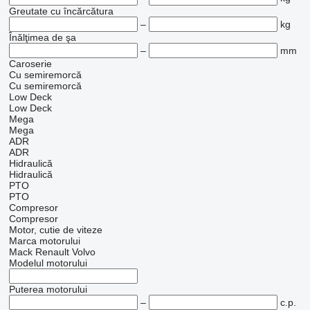
Greutate cu încărcătura
–
kg
Înălţimea de şa
–
mm
Caroserie
Cu semiremorcă
Cu semiremorcă
Low Deck
Low Deck
Mega
Mega
ADR
ADR
Hidraulică
Hidraulică
PTO
PTO
Compresor
Compresor
Motor, cutie de viteze
Marca motorului
Mack
Renault
Volvo
Modelul motorului
Puterea motorului
–
c.p.