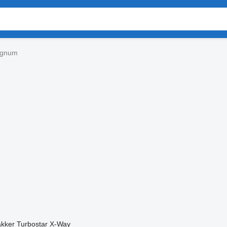
agnum
akker
Turbostar
X-Way