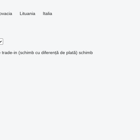
ovacia
Lituania
Italia
e
trade-in (schimb cu diferență de plată)
schimb