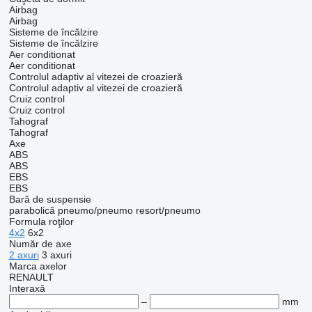
Airbag
Airbag
Sisteme de încălzire
Sisteme de încălzire
Aer conditionat
Aer conditionat
Controlul adaptiv al vitezei de croazieră
Controlul adaptiv al vitezei de croazieră
Cruiz control
Cruiz control
Tahograf
Tahograf
Axe
ABS
ABS
EBS
EBS
Bară de suspensie
parabolică
pneumo/pneumo
resort/pneumo
Formula roţilor
4x2
6x2
Număr de axe
2 axuri
3 axuri
Marca axelor
RENAULT
Interaxă
–
mm