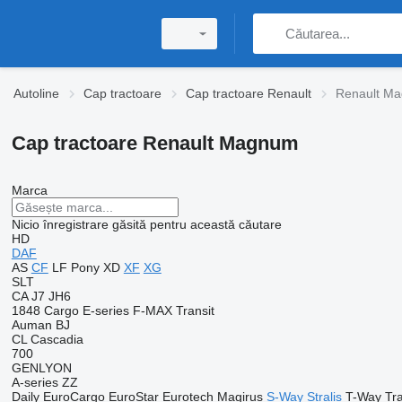
Autoline
Cap tractoare
Cap tractoare Renault
Renault M
Cap tractoare Renault Magnum
Marca
Nicio înregistrare găsită pentru această căutare
HD
DAF
AS
CF
LF
Pony
XD
XF
XG
SLT
CA
J7
JH6
1848
Cargo
E-series
F-MAX
Transit
Auman
BJ
CL
Cascadia
700
GENLYON
A-series
ZZ
Daily
EuroCargo
EuroStar
Eurotech
Magirus
S-Way
Stralis
T-Way
Tr