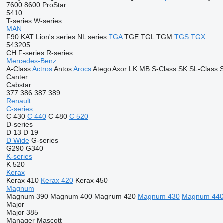
7600
8600
ProStar
5410
T-series
W-series
MAN
F90
KAT
Lion's series
NL series
TGA
TGE
TGL
TGM
TGS
TGX
543205
CH
F-series
R-series
Mercedes-Benz
A-Class
Actros
Antos
Arocs
Atego
Axor
LK
MB
S-Class
SK
SL-Class
S
Canter
Cabstar
377
386
387
389
Renault
C-series
C 430
C 440
C 480
C 520
D-series
D 13
D 19
D Wide
G-series
G290
G340
K-series
K 520
Kerax
Kerax 410
Kerax 420
Kerax 450
Magnum
Magnum 390
Magnum 400
Magnum 420
Magnum 430
Magnum 44
Major
Major 385
Manager
Mascott