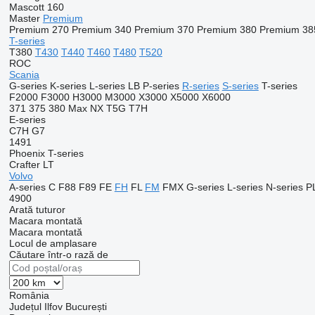
Mascott 160
Master
Premium
Premium 270
Premium 340
Premium 370
Premium 380
Premium 38
T-series
T380
T430
T440
T460
T480
T520
ROC
Scania
G-series
K-series
L-series
LB
P-series
R-series
S-series
T-series
F2000
F3000
H3000
M3000
X3000
X5000
X6000
371
375
380
Max
NX
T5G
T7H
E-series
C7H
G7
1491
Phoenix
T-series
Crafter
LT
Volvo
A-series
C
F88
F89
FE
FH
FL
FM
FMX
G-series
L-series
N-series
P
4900
Arată tuturor
Macara montată
Macara montată
Locul de amplasare
Căutare într-o rază de
România
Județul Ilfov
București