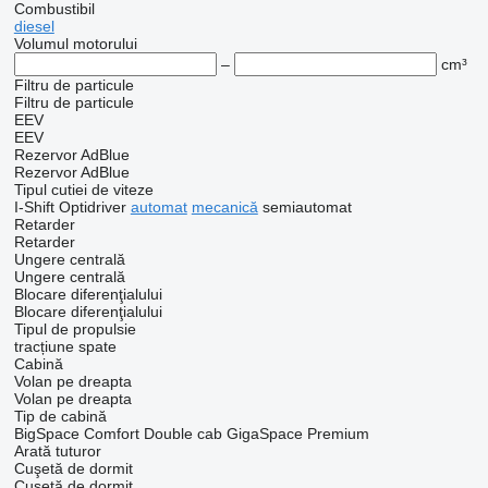
Combustibil
diesel
Volumul motorului
–
cm³
Filtru de particule
Filtru de particule
EEV
EEV
Rezervor AdBlue
Rezervor AdBlue
Tipul cutiei de viteze
I-Shift
Optidriver
automat
mecanică
semiautomat
Retarder
Retarder
Ungere centrală
Ungere centrală
Blocare diferenţialului
Blocare diferenţialului
Tipul de propulsie
tracțiune spate
Cabină
Volan pe dreapta
Volan pe dreapta
Tip de cabină
BigSpace
Comfort
Double cab
GigaSpace
Premium
Arată tuturor
Cuşetă de dormit
Cuşetă de dormit