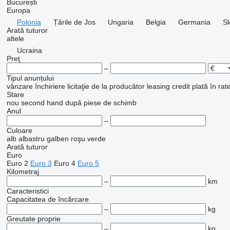
București
Europa
Polonia
Țările de Jos
Ungaria
Belgia
Germania
Sl
Arată tuturor
altele
Ucraina
Preţ
–
Tipul anunțului
vânzare
închiriere
licitaţie
de la producător
leasing
credit
plată în rat
Stare
nou
second hand
după piese de schimb
Anul
–
Culoare
alb
albastru
galben
roşu
verde
Arată tuturor
Euro
Euro 2
Euro 3
Euro 4
Euro 5
Kilometraj
–
km
Caracteristici
Capacitatea de încărcare
–
kg
Greutate proprie
–
kg