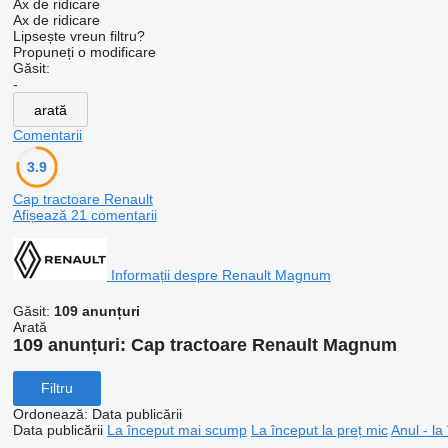
Ax de ridicare
Ax de ridicare
Lipsește vreun filtru?
Propuneți o modificare
Găsit:
-
arată
Comentarii
3.9
Cap tractoare Renault
Afișează 21 comentarii
Informații despre Renault Magnum
Găsit:
109 anunțuri
Arată
109 anunțuri:
Cap tractoare Renault Magnum
Filtru
Ordonează
:
Data publicării
Data publicării
La început mai scump
La început la preț mic
Anul - la