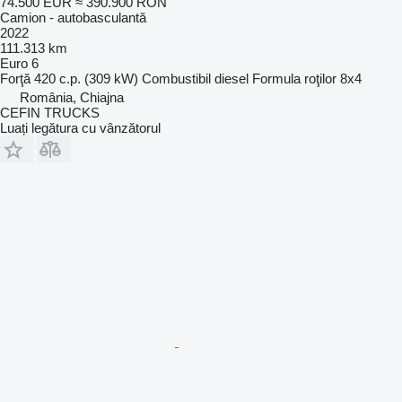
74.500 EUR
≈ 390.900 RON
Camion - autobasculantă
2022
111.313 km
Euro 6
Forţă
420 c.p. (309 kW)
Combustibil
diesel
Formula roţilor
8x4
România, Chiajna
CEFIN TRUCKS
Luați legătura cu vânzătorul