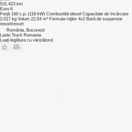
531.423 km
Euro 6
Forţă
160 c.p. (118 kW)
Combustibil
diesel
Capacitate de încărcare
2.017 kg
Volum
22,54 m³
Formula roţilor
4x2
Bară de suspensie
resort/resort
România, București
Laslo Truck Romania
Luați legătura cu vânzătorul