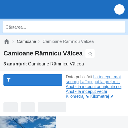
Camioane
Camioane Râmnicu Vâlcea
Camioane Râmnicu Vâlcea
3 anunțuri:
Camioane Râmnicu Vâlcea
Data publicării
La început mai
scump
La început la preț mic
Anul - la început anunțurile noi
Anul - la început vechi
Kilometraj ⬊
Kilometraj ⬈