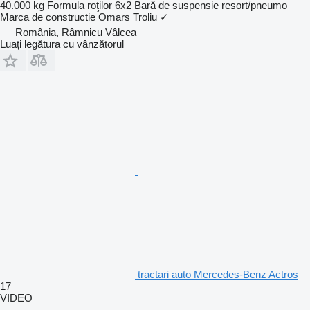
40.000 kg
Formula roţilor
6x2
Bară de suspensie
resort/pneumo
Marca de constructie
Omars
Troliu
✓
România, Râmnicu Vâlcea
Luați legătura cu vânzătorul
tractari auto Mercedes-Benz Actros
17
VIDEO