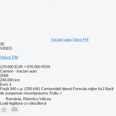
tractari auto Volvo FM
30
VIDEO
Volvo FM
129.000 EUR
≈ 676.900 RON
Camion - tractari auto
2006
248.000 km
Euro 3
Forţă
340 c.p. (250 kW)
Combustibil
diesel
Formula roţilor
6x2
Bară
de suspensie
resort/pneumo
Troliu
✓
România, Râmnicu Vâlcea
Luați legătura cu vânzătorul