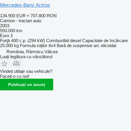
Mercedes-Benz Actros
134.900 EUR
≈ 707.800 RON
Camion - tractari auto
2003
550.000 km
Euro 3
Forţă
400 c.p. (294 kW)
Combustibil
diesel
Capacitate de încărcare
25.000 kg
Formula roţilor
8x4
Bară de suspensie
arc elicoidal
România, Râmnicu Vâlcea
Luați legătura cu vânzătorul
Vindeți utilaje sau vehicule?
Faceți-o cu noi!
Publicați un anunț