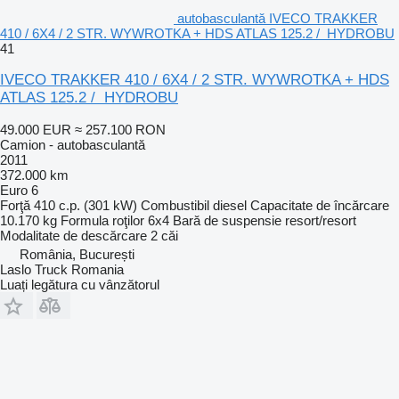
autobasculantă IVECO TRAKKER
410 / 6X4 / 2 STR. WYWROTKA + HDS ATLAS 125.2 / HYDROBU
41
IVECO TRAKKER 410 / 6X4 / 2 STR. WYWROTKA + HDS
ATLAS 125.2 / HYDROBU
49.000 EUR
≈ 257.100 RON
Camion - autobasculantă
2011
372.000 km
Euro 6
Forţă
410 c.p. (301 kW)
Combustibil
diesel
Capacitate de încărcare
10.170 kg
Formula roţilor
6x4
Bară de suspensie
resort/resort
Modalitate de descărcare
2 căi
România, București
Laslo Truck Romania
Luați legătura cu vânzătorul