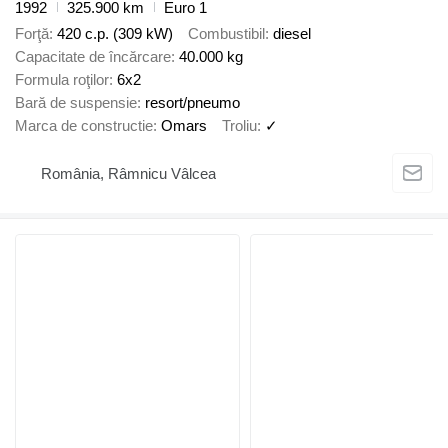
1992
325.900 km
Euro 1
Forţă
420 c.p. (309 kW)
Combustibil
diesel
Capacitate de încărcare
40.000 kg
Formula roţilor
6x2
Bară de suspensie
resort/pneumo
Marca de constructie
Omars
Troliu
✓
România, Râmnicu Vâlcea