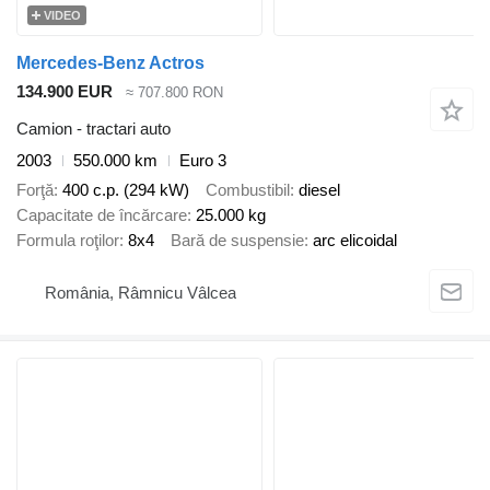
VIDEO
Mercedes-Benz Actros
134.900 EUR
≈ 707.800 RON
Camion - tractari auto
2003
550.000 km
Euro 3
Forţă
400 c.p. (294 kW)
Combustibil
diesel
Capacitate de încărcare
25.000 kg
Formula roţilor
8x4
Bară de suspensie
arc elicoidal
România, Râmnicu Vâlcea