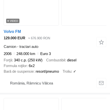
VIDEO
Volvo FM
129.000 EUR
≈ 676.900 RON
Camion - tractari auto
2006
248.000 km
Euro 3
Forţă
340 c.p. (250 kW)
Combustibil
diesel
Formula roţilor
6x2
Bară de suspensie
resort/pneumo
Troliu
✓
România, Râmnicu Vâlcea