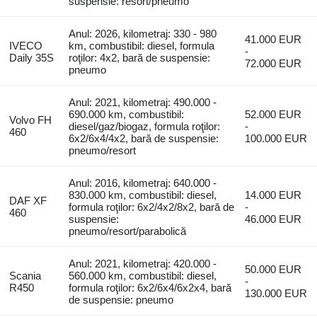
suspensie: resort/pneumo
Anul: 2026, kilometraj: 330 - 980
41.000 EUR
IVECO
km, combustibil: diesel, formula
-
Daily 35S
roţilor: 4x2, bară de suspensie:
72.000 EUR
pneumo
Anul: 2021, kilometraj: 490.000 -
690.000 km, combustibil:
52.000 EUR
Volvo FH
diesel/gaz/biogaz, formula roţilor:
-
460
6x2/6x4/4x2, bară de suspensie:
100.000 EUR
pneumo/resort
Anul: 2016, kilometraj: 640.000 -
830.000 km, combustibil: diesel,
14.000 EUR
DAF XF
formula roţilor: 6x2/4x2/8x2, bară de
-
460
suspensie:
46.000 EUR
pneumo/resort/parabolică
Anul: 2021, kilometraj: 420.000 -
50.000 EUR
Scania
560.000 km, combustibil: diesel,
-
R450
formula roţilor: 6x2/6x4/6x2x4, bară
130.000 EUR
de suspensie: pneumo