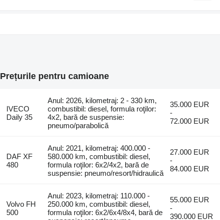
Prețurile pentru camioane
Anul: 2026, kilometraj: 2 - 330 km,
35.000 EUR
IVECO
combustibil: diesel, formula roţilor:
-
Daily 35
4x2, bară de suspensie:
72.000 EUR
pneumo/parabolică
Anul: 2021, kilometraj: 400.000 -
27.000 EUR
DAF XF
580.000 km, combustibil: diesel,
-
480
formula roţilor: 6x2/4x2, bară de
84.000 EUR
suspensie: pneumo/resort/hidraulică
Anul: 2023, kilometraj: 110.000 -
55.000 EUR
Volvo FH
250.000 km, combustibil: diesel,
-
500
formula roţilor: 6x2/6x4/8x4, bară de
390.000 EUR