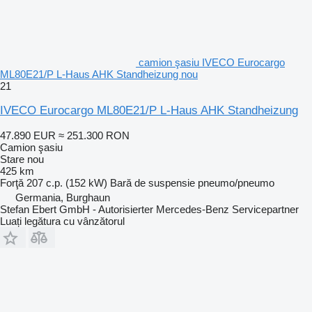
camion şasiu IVECO Eurocargo
ML80E21/P L-Haus AHK Standheizung nou
21
IVECO Eurocargo ML80E21/P L-Haus AHK Standheizung
47.890 EUR
≈ 251.300 RON
Camion şasiu
Stare
nou
425 km
Forţă
207 c.p. (152 kW)
Bară de suspensie
pneumo/pneumo
Germania, Burghaun
Stefan Ebert GmbH - Autorisierter Mercedes-Benz Servicepartner
Luați legătura cu vânzătorul