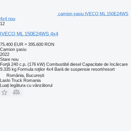
camion şasiu IVECO ML 150E24WS
4x4 nou
12
IVECO ML 150E24WS 4x4
75.400 EUR
≈ 395.600 RON
Camion şasiu
2022
Stare
nou
Forţă
240 c.p. (176 kW)
Combustibil
diesel
Capacitate de încărcare
9.335 kg
Formula roţilor
4x4
Bară de suspensie
resort/resort
România, București
Laslo Truck Romania
Luați legătura cu vânzătorul