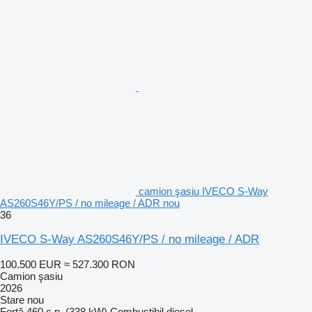
camion şasiu IVECO S-Way
AS260S46Y/PS / no mileage / ADR nou
36
IVECO S-Way AS260S46Y/PS / no mileage / ADR
100.500 EUR
≈ 527.300 RON
Camion şasiu
2026
Stare
nou
Forţă
460 c.p. (338 kW)
Combustibil
diesel