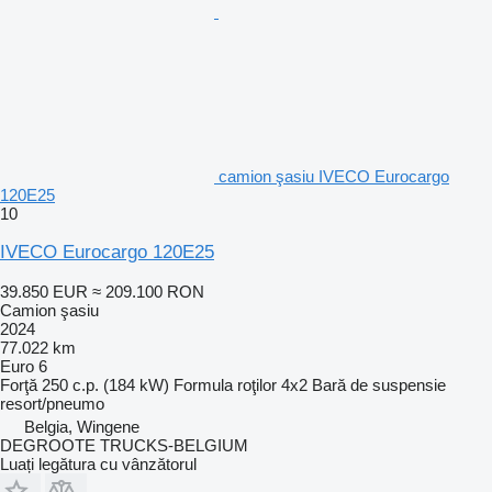
camion şasiu IVECO Eurocargo
120E25
10
IVECO Eurocargo 120E25
39.850 EUR
≈ 209.100 RON
Camion şasiu
2024
77.022 km
Euro 6
Forţă
250 c.p. (184 kW)
Formula roţilor
4x2
Bară de suspensie
resort/pneumo
Belgia, Wingene
DEGROOTE TRUCKS-BELGIUM
Luați legătura cu vânzătorul