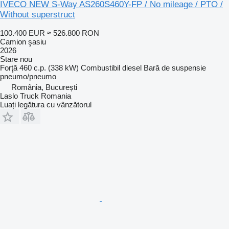
IVECO NEW S-Way AS260S460Y-FP / No mileage / PTO /
Without superstruct
100.400 EUR
≈ 526.800 RON
Camion şasiu
2026
Stare
nou
Forţă
460 c.p. (338 kW)
Combustibil
diesel
Bară de suspensie
pneumo/pneumo
România, București
Laslo Truck Romania
Luați legătura cu vânzătorul