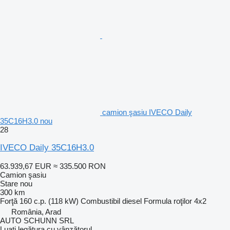
camion şasiu IVECO Daily
35C16H3.0 nou
28
IVECO Daily 35C16H3.0
63.939,67 EUR
≈ 335.500 RON
Camion şasiu
Stare
nou
300 km
Forţă
160 c.p. (118 kW)
Combustibil
diesel
Formula roţilor
4x2
România, Arad
AUTO SCHUNN SRL
Luați legătura cu vânzătorul