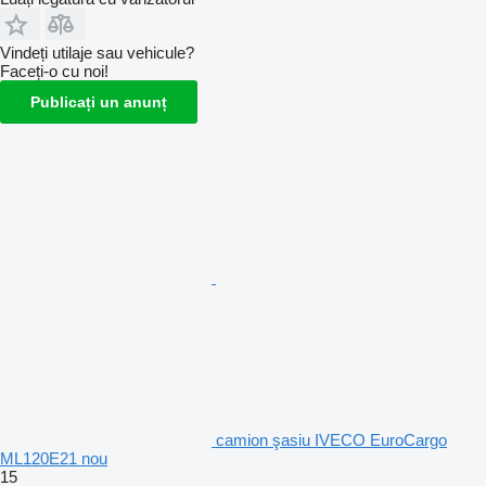
Vindeți utilaje sau vehicule?
Faceți-o cu noi!
Publicați un anunț
camion şasiu IVECO EuroCargo
ML120E21 nou
15