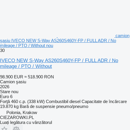
camion
şasiu IVECO NEW S-Way AS260S460Y-FP / FULL ADR / No
mileage / PTO / Without nou
30
IVECO NEW S-Way AS260S460Y-FP / FULL ADR / No
mileage / PTO / Without
98.900 EUR
≈ 518.900 RON
Camion şasiu
2026
Stare
nou
Euro 6
Forţă
460 c.p. (338 kW)
Combustibil
diesel
Capacitate de încărcare
19.870 kg
Bară de suspensie
pneumo/pneumo
Polonia, Krakow
CIEZAROWKI.PL
Luați legătura cu vânzătorul