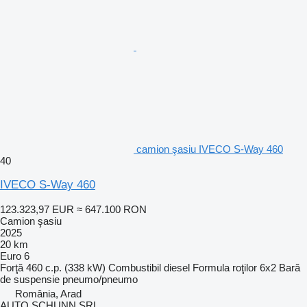
camion şasiu IVECO S-Way 460
40
IVECO S-Way 460
123.323,97 EUR
≈ 647.100 RON
Camion şasiu
2025
20 km
Euro 6
Forţă
460 c.p. (338 kW)
Combustibil
diesel
Formula roţilor
6x2
Bară
de suspensie
pneumo/pneumo
România, Arad
AUTO SCHUNN SRL