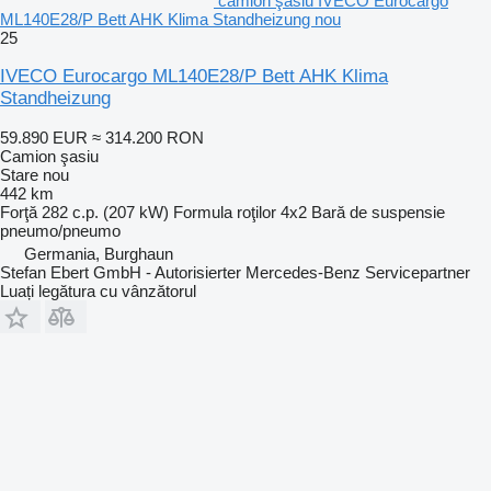
camion şasiu IVECO Eurocargo
ML140E28/P Bett AHK Klima Standheizung nou
25
IVECO Eurocargo ML140E28/P Bett AHK Klima
Standheizung
59.890 EUR
≈ 314.200 RON
Camion şasiu
Stare
nou
442 km
Forţă
282 c.p. (207 kW)
Formula roţilor
4x2
Bară de suspensie
pneumo/pneumo
Germania, Burghaun
Stefan Ebert GmbH - Autorisierter Mercedes-Benz Servicepartner
Luați legătura cu vânzătorul