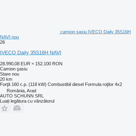
camion şasiu IVECO Daily 35S16H
NAVI nou
26
IVECO Daily 35S16H NAVI
28.990,08 EUR
≈ 152.100 RON
Camion şasiu
Stare
nou
20 km
Forţă
160 c.p. (118 kW)
Combustibil
diesel
Formula roţilor
4x2
România, Arad
AUTO SCHUNN SRL
Luați legătura cu vânzătorul