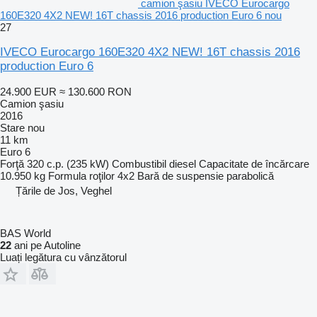
camion şasiu IVECO Eurocargo
160E320 4X2 NEW! 16T chassis 2016 production Euro 6 nou
27
IVECO Eurocargo 160E320 4X2 NEW! 16T chassis 2016
production Euro 6
24.900 EUR
≈ 130.600 RON
Camion şasiu
2016
Stare
nou
11 km
Euro 6
Forţă
320 c.p. (235 kW)
Combustibil
diesel
Capacitate de încărcare
10.950 kg
Formula roţilor
4x2
Bară de suspensie
parabolică
Țările de Jos, Veghel
BAS World
22
ani pe Autoline
Luați legătura cu vânzătorul