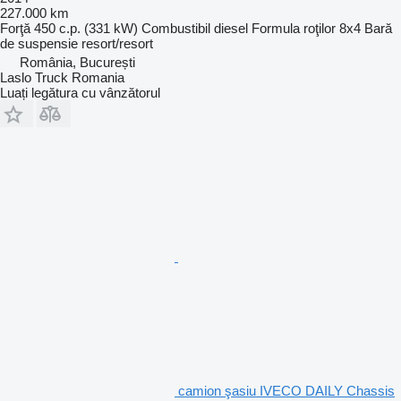
227.000 km
Forţă
450 c.p. (331 kW)
Combustibil
diesel
Formula roţilor
8x4
Bară
de suspensie
resort/resort
România, București
Laslo Truck Romania
Luați legătura cu vânzătorul
camion şasiu IVECO DAILY Chassis