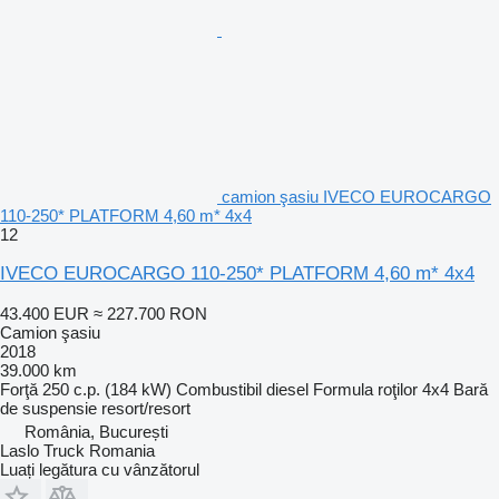
camion şasiu IVECO EUROCARGO
110-250* PLATFORM 4,60 m* 4x4
12
IVECO EUROCARGO 110-250* PLATFORM 4,60 m* 4x4
43.400 EUR
≈ 227.700 RON
Camion şasiu
2018
39.000 km
Forţă
250 c.p. (184 kW)
Combustibil
diesel
Formula roţilor
4x4
Bară
de suspensie
resort/resort
România, București
Laslo Truck Romania
Luați legătura cu vânzătorul