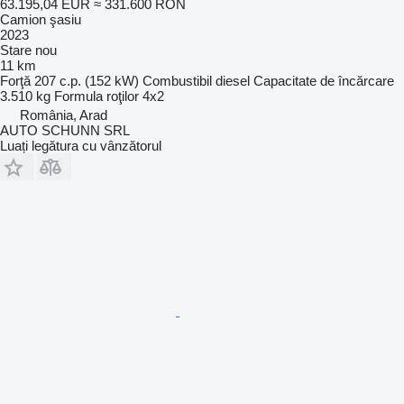
63.195,04 EUR
≈ 331.600 RON
Camion şasiu
2023
Stare
nou
11 km
Forţă
207 c.p. (152 kW)
Combustibil
diesel
Capacitate de încărcare
3.510 kg
Formula roţilor
4x2
România, Arad
AUTO SCHUNN SRL
Luați legătura cu vânzătorul