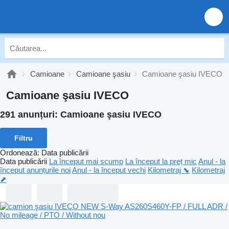
Camioane
Camioane şasiu
Camioane şasiu IVECO
Camioane şasiu IVECO
291 anunțuri:
Camioane şasiu IVECO
Filtru
Ordonează
:
Data publicării
Data publicării
La început mai scump
La început la preț mic
Anul - la
început anunțurile noi
Anul - la început vechi
Kilometraj ⬊
Kilometraj
⬈