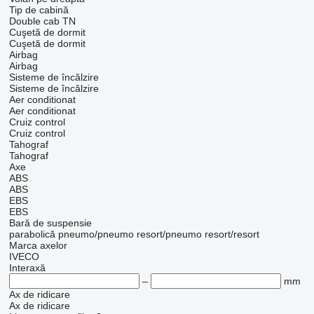
Tip de cabină
Double cab
TN
Cuşetă de dormit
Cuşetă de dormit
Airbag
Airbag
Sisteme de încălzire
Sisteme de încălzire
Aer conditionat
Aer conditionat
Cruiz control
Cruiz control
Tahograf
Tahograf
Axe
ABS
ABS
EBS
EBS
Bară de suspensie
parabolică
pneumo/pneumo
resort/pneumo
resort/resort
Marca axelor
IVECO
Interaxă
–
mm
Ax de ridicare
Ax de ridicare