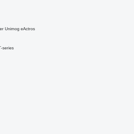
er
Unimog
eActros
T-series