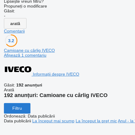
Lipsește vreun filtru?
Propuneți o modificare
Găsit:
-
arată
Comentarii
3.2
Camioane cu cârlig IVECO
Afișează 1 comentariu
Informații despre IVECO
Găsit:
192 anunțuri
Arată
192 anunțuri:
Camioane cu cârlig IVECO
Filtru
Ordonează
:
Data publicării
Data publicării
La început mai scump
La început la preț mic
Anul - la