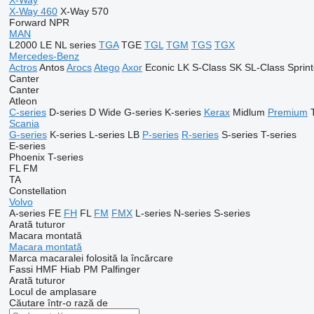
X-Way
X-Way 460
X-Way 570
Forward
NPR
MAN
L2000
LE
NL series
TGA
TGE
TGL
TGM
TGS
TGX
Mercedes-Benz
Actros
Antos
Arocs
Atego
Axor
Econic
LK
S-Class
SK
SL-Class
Sprint
Canter
Canter
Atleon
C-series
D-series
D Wide
G-series
K-series
Kerax
Midlum
Premium
Scania
G-series
K-series
L-series
LB
P-series
R-series
S-series
T-series
E-series
Phoenix
T-series
FL
FM
TA
Constellation
Volvo
A-series
FE
FH
FL
FM
FMX
L-series
N-series
S-series
Arată tuturor
Macara montată
Macara montată
Marca macaralei folosită la încărcare
Fassi
HMF
Hiab
PM
Palfinger
Arată tuturor
Locul de amplasare
Căutare într-o rază de