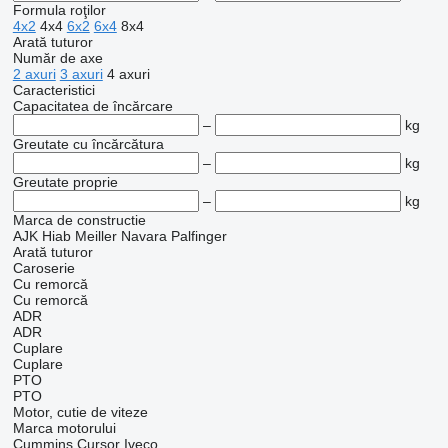
Formula roţilor
4x2
4x4
6x2
6x4
8x4
Arată tuturor
Număr de axe
2 axuri
3 axuri
4 axuri
Caracteristici
Capacitatea de încărcare
–
kg
Greutate cu încărcătura
–
kg
Greutate proprie
–
kg
Marca de constructie
AJK
Hiab
Meiller
Navara
Palfinger
Arată tuturor
Caroserie
Cu remorcă
Cu remorcă
ADR
ADR
Cuplare
Cuplare
PTO
PTO
Motor, cutie de viteze
Marca motorului
Cummins
Cursor
Iveco