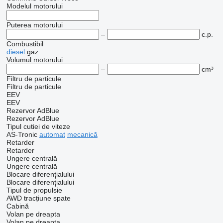
Modelul motorului
Puterea motorului
–
c.p.
Combustibil
diesel
gaz
Volumul motorului
–
cm³
Filtru de particule
Filtru de particule
EEV
EEV
Rezervor AdBlue
Rezervor AdBlue
Tipul cutiei de viteze
AS-Tronic
automat
mecanică
Retarder
Retarder
Ungere centrală
Ungere centrală
Blocare diferenţialului
Blocare diferenţialului
Tipul de propulsie
AWD
tracțiune spate
Cabină
Volan pe dreapta
Volan pe dreapta