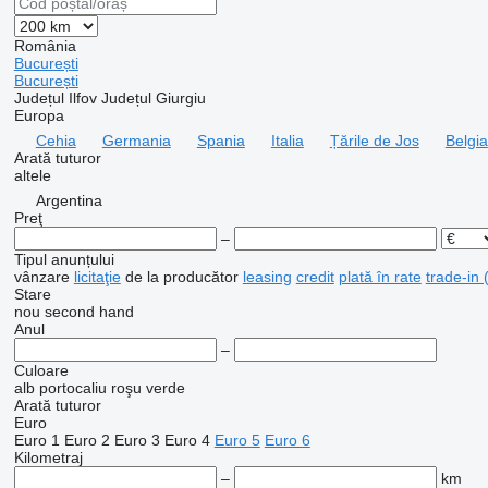
România
București
București
Județul Ilfov
Județul Giurgiu
Europa
Cehia
Germania
Spania
Italia
Țările de Jos
Belgia
Arată tuturor
altele
Argentina
Preţ
–
Tipul anunțului
vânzare
licitaţie
de la producător
leasing
credit
plată în rate
trade-in 
Stare
nou
second hand
Anul
–
Culoare
alb
portocaliu
roşu
verde
Arată tuturor
Euro
Euro 1
Euro 2
Euro 3
Euro 4
Euro 5
Euro 6
Kilometraj
–
km