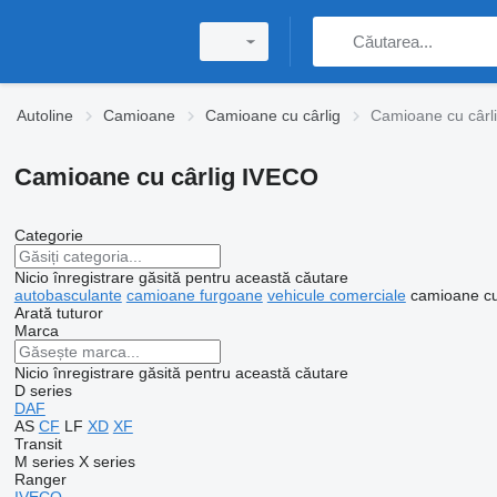
Autoline
Camioane
Camioane cu cârlig
Camioane cu cârl
Camioane cu cârlig IVECO
Categorie
Nicio înregistrare găsită pentru această căutare
autobasculante
camioane furgoane
vehicule comerciale
camioane cu
Arată tuturor
Marca
Nicio înregistrare găsită pentru această căutare
D series
DAF
AS
CF
LF
XD
XF
Transit
M series
X series
Ranger