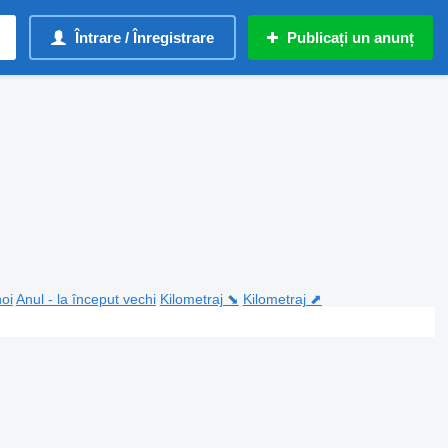
Întrare / Înregistrare
Publicați un anunț
noi
Anul - la început vechi
Kilometraj ⬊
Kilometraj ⬈