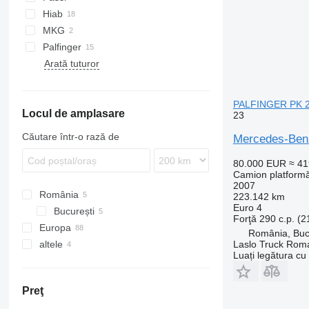
Atego 1624
Hiab
MKG
Palfinger
Arată tuturor
PALFINGER PK 2
Locul de amplasare
23
Căutare într-o rază de
Mercedes-Ben
80.000 EUR
≈ 4
Camion platform
2007
România
223.142 km
Euro 4
București
Forţă
290 c.p. (
Europa
București
România, Buc
Laslo Truck Rom
altele
Țările de Jos
Luați legătura cu
Germania
Brazilia
Polonia
Ucraina
Preţ
Belgia
Argentina