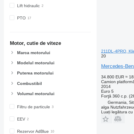
Lift hidraulic
PTO
Motor, cutie de viteze
211DL-4PRO, Kl
Marca motorului
20
Modelul motorului
Mercedes-Benz
Puterea motorului
34.800 EUR
≈ 1
Camion platform
Combustibil
2014
Euro 5
Volumul motorului
Forţă
360 c.p. (
Germania, Si
Filtru de particule
alga Nutzfahrze
Luați legătura cu
EEV
Rezervor AdBlue