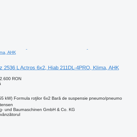
ima, AHK
 2536 L Actros 6x2, Hiab 211DL-4PRO, Klima, AHK
82.600 RON
ă
265 kW)
Formula roţilor
6x2
Bară de suspensie
pneumo/pneumo
ttensen
ug- und Baumaschinen GmbH & Co. KG
 vânzătorul