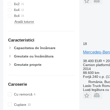
6x2
6x4
8x4
Arată tuturor
Caracteristici
18
Capacitatea de încărcare
Mercedes-Ben
Greutate cu încărcătura
38.400 EUR
≈ 2
Greutate proprie
Camion platform
2014
88.600 km
Forţă
240 c.p. (
România, Buc
Caroserie
Laslo Truck Rom
Luați legătura cu
Cu remorcă
Cuplare