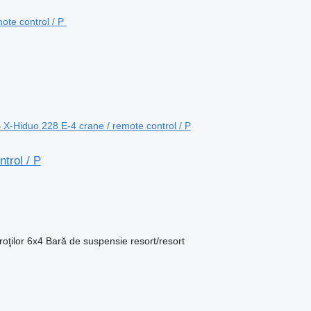
X-Hiduo 228 E-4 crane / remote control / P
trol / P
oţilor
6x4
Bară de suspensie
resort/resort