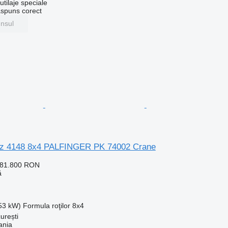
tilaje speciale
ăspuns corect
unsul
z 4148 8x4 PALFINGER PK 74002 Crane
781.800 RON
ă
353 kW)
Formula roţilor
8x4
urești
ania