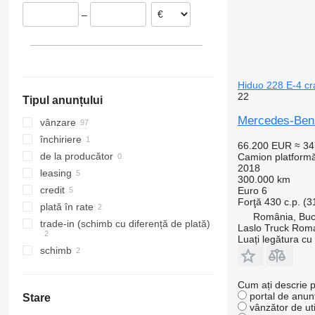
Marea Britanie
–
Ungaria
Spania
Franţa
Arată tuturor
Hiduo 228 E-4 cra
22
Tipul anunțului
Mercedes-Benz
vânzare
închiriere
66.200 EUR
≈ 3
de la producător
Camion platform
2018
leasing
300.000 km
credit
Euro 6
Forţă
430 c.p. (
plată în rate
România, Buc
trade-in (schimb cu diferență de plată)
Laslo Truck Rom
Luați legătura cu
schimb
Cum ați descrie p
portal de anunț
Stare
vânzător de uti