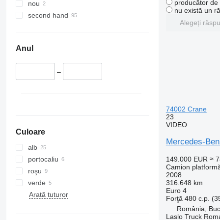
producător de u
nou
nu există un r
second hand
Alegeți răsp
Anul
–
74002 Crane
23
VIDEO
Culoare
Mercedes-Ben
alb
portocaliu
149.000 EUR
≈ 
Camion platform
roşu
2008
verde
316.648 km
Euro 4
Arată tuturor
Forţă
480 c.p. (
România, Buc
Laslo Truck Rom