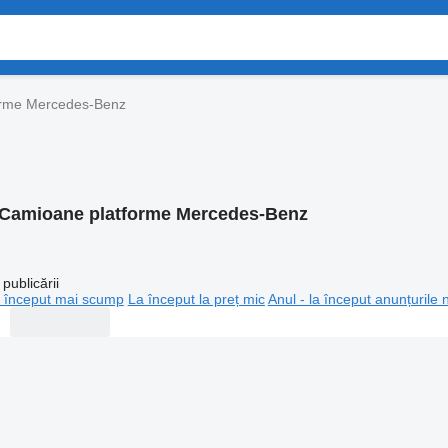
orme Mercedes-Benz
Camioane platforme Mercedes-Benz
publicării
 început mai scump
La început la preț mic
Anul - la început anunțurile 