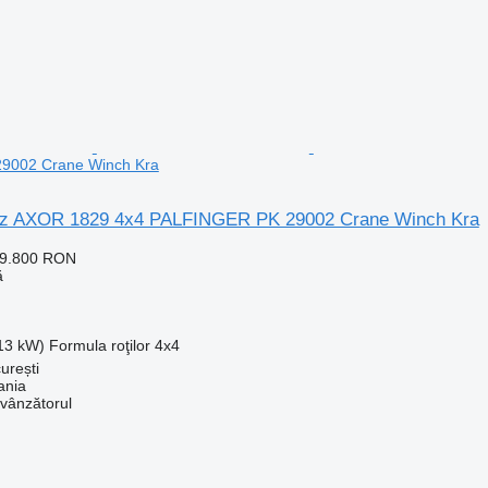
9002 Crane Winch Kra
z AXOR 1829 4x4 PALFINGER PK 29002 Crane Winch Kra
19.800 RON
ă
213 kW)
Formula roţilor
4x4
urești
ania
 vânzătorul