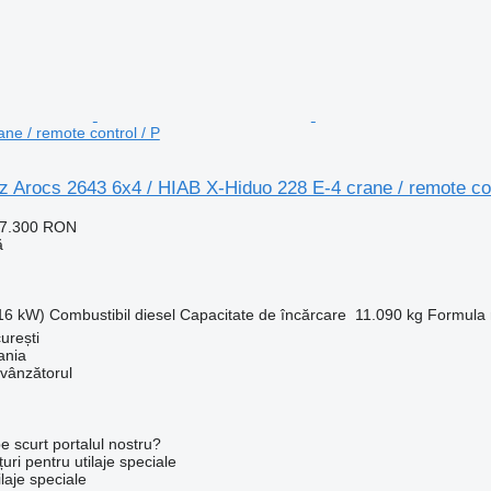
ne / remote control / P
 Arocs 2643 6x4 / HIAB X-Hiduo 228 E-4 crane / remote con
47.300 RON
ă
316 kW)
Combustibil
diesel
Capacitate de încărcare
11.090 kg
Formula r
urești
ania
 vânzătorul
e scurt portalul nostru?
uri pentru utilaje speciale
laje speciale