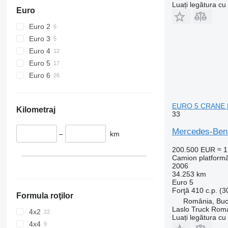
Luați legătura cu
Euro
Euro 2
Euro 3
Euro 4
Euro 5
Euro 6
EURO 5 CRANE 
Kilometraj
33
Mercedes-Be
–
km
200.500 EUR
≈ 
Camion platform
2006
34.253 km
Euro 5
Forţă
410 c.p. (
Formula roţilor
România, Buc
Laslo Truck Rom
4x2
Luați legătura cu
4x4