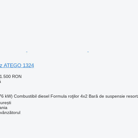
z ATEGO 1324
01.500 RON
ă
176 kW)
Combustibil
diesel
Formula roţilor
4x2
Bară de suspensie
resort
urești
ania
 vânzătorul