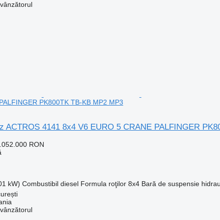
 vânzătorul
PALFINGER PK800TK TB-KB MP2 MP3
nz ACTROS 4141 8x4 V6 EURO 5 CRANE PALFINGER PK8
1.052.000 RON
ă
301 kW)
Combustibil
diesel
Formula roţilor
8x4
Bară de suspensie
hidrau
urești
ania
 vânzătorul