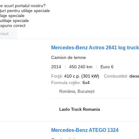
e scurt portalul nostru?
uri pentru utilaje speciale
laje speciale
tilaje speciale
ăspuns corect
unsul
Mercedes-Benz Actros 2641 log truc
Camion de lemne
2014
450.240 km
Euro 6
Forţă
410 c.p. (301 kW)
Combustibil
diese
Formula roţilor
6x4
România, București
Laslo Truck Romania
Mercedes-Benz ATEGO 1324