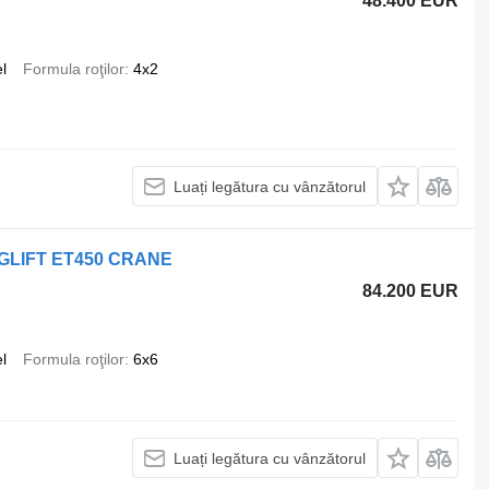
48.400 EUR
l
Formula roţilor
4x2
Luați legătura cu vânzătorul
LOGLIFT ET450 CRANE
84.200 EUR
l
Formula roţilor
6x6
Luați legătura cu vânzătorul