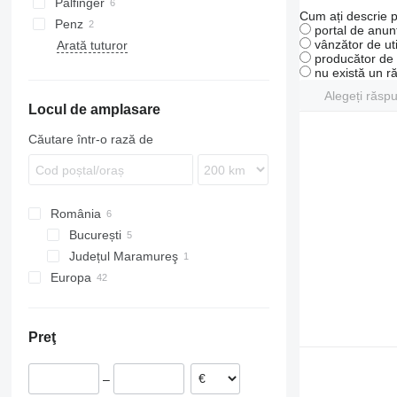
Palfinger
Cum ați descrie p
Penz
portal de anunț
vânzător de uti
Arată tuturor
producător de u
nu există un r
Alegeți răsp
Locul de amplasare
Căutare într-o rază de
România
București
Județul Maramureş
București
Europa
Leordina
Germania
Polonia
Preţ
Ungaria
Estonia
–
Țările de Jos