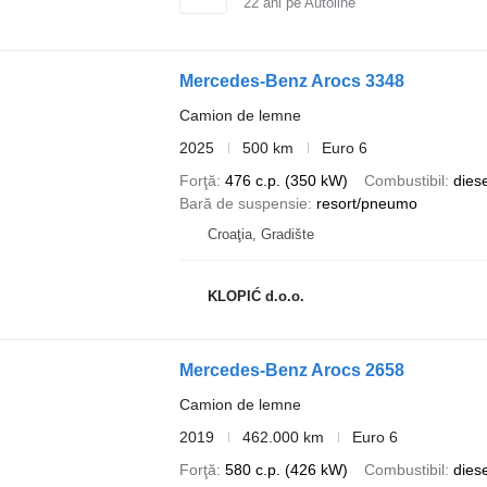
22
ani pe Autoline
Mercedes-Benz Arocs 3348
Camion de lemne
2025
500 km
Euro 6
Forţă
476 c.p. (350 kW)
Combustibil
diese
Bară de suspensie
resort/pneumo
Croaţia, Gradište
KLOPIĆ d.o.o.
Mercedes-Benz Arocs 2658
Camion de lemne
2019
462.000 km
Euro 6
Forţă
580 c.p. (426 kW)
Combustibil
diese