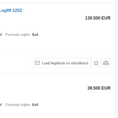
oglift 125Z
130.500 EUR
l
Formula roţilor
6x4
Luați legătura cu vânzătorul
39.500 EUR
l
Formula roţilor
6x4