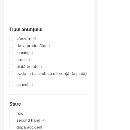
Austria
Lituania
Spania
Arată tuturor
Tipul anunțului
vânzare
de la producător
leasing
credit
plată în rate
trade-in (schimb cu diferență de plată)
schimb
Stare
nou
second hand
după accident