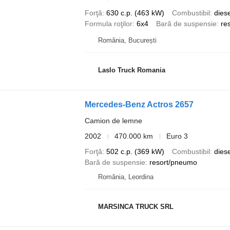
Forţă
630 c.p. (463 kW)
Combustibil
diese
Formula roţilor
6x4
Bară de suspensie
res
România, București
Laslo Truck Romania
Mercedes-Benz Actros 2657
Camion de lemne
2002
470.000 km
Euro 3
Forţă
502 c.p. (369 kW)
Combustibil
diese
Bară de suspensie
resort/pneumo
România, Leordina
MARSINCA TRUCK SRL