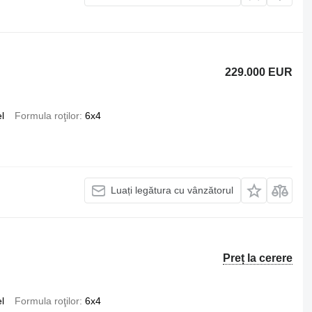
229.000 EUR
l
Formula roţilor
6x4
Luați legătura cu vânzătorul
Preț la cerere
l
Formula roţilor
6x4