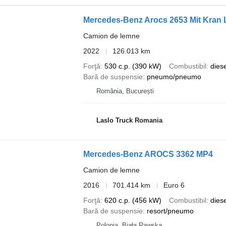
Mercedes-Benz Arocs 2653 Mit Kran L
Camion de lemne
2022
126.013 km
Forţă
530 c.p. (390 kW)
Combustibil
diese
Bară de suspensie
pneumo/pneumo
România, București
Laslo Truck Romania
Mercedes-Benz AROCS 3362 MP4
Camion de lemne
2016
701.414 km
Euro 6
Forţă
620 c.p. (456 kW)
Combustibil
diese
Bară de suspensie
resort/pneumo
Polonia, Biała Rawska