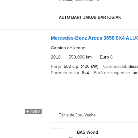
AUTO BART JAKUB BARTOSIAK
Mercedes-Benz Arocs 3658 8X4 ALUCA
Camion de lemne
2018
559.096 km
Euro 6
Forţă
580 c.p. (426 kW)
Combustibil
diese
Formula roţilor
8x4
Bară de suspensie
pa
VIDEO
Țările de Jos, Veghel
BAS World