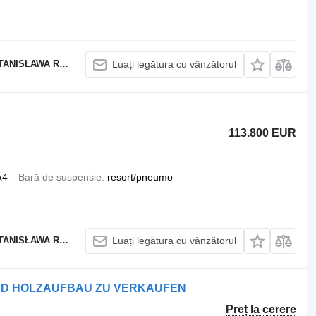
SŁAWA RAPACZ
Luați legătura cu vânzătorul
113.800 EUR
x4
Bară de suspensie
resort/pneumo
SŁAWA RAPACZ
Luați legătura cu vânzătorul
 UND HOLZAUFBAU ZU VERKAUFEN
Preț la cerere