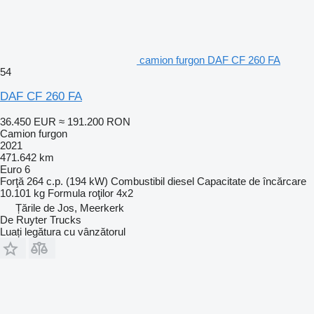
camion furgon DAF CF 260 FA
54
DAF CF 260 FA
36.450 EUR
≈ 191.200 RON
Camion furgon
2021
471.642 km
Euro 6
Forţă
264 c.p. (194 kW)
Combustibil
diesel
Capacitate de încărcare
10.101 kg
Formula roţilor
4x2
Țările de Jos, Meerkerk
De Ruyter Trucks
Luați legătura cu vânzătorul