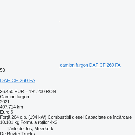
camion furgon DAF CF 260 FA
53
DAF CF 260 FA
36.450 EUR
≈ 191.200 RON
Camion furgon
2021
407.714 km
Euro 6
Forţă
264 c.p. (194 kW)
Combustibil
diesel
Capacitate de încărcare
10.101 kg
Formula roţilor
4x2
Țările de Jos, Meerkerk
De Ruyter Trucks