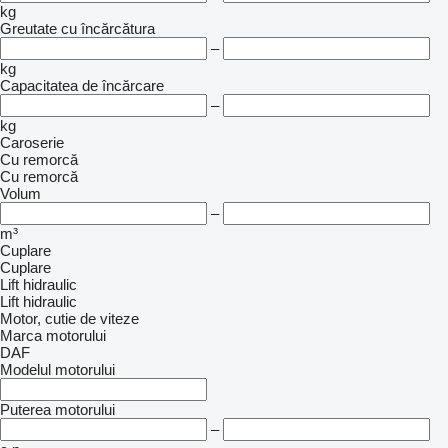
kg
Greutate cu încărcătura
–
kg
Capacitatea de încărcare
–
kg
Caroserie
Cu remorcă
Cu remorcă
Volum
–
m³
Cuplare
Cuplare
Lift hidraulic
Lift hidraulic
Motor, cutie de viteze
Marca motorului
DAF
Modelul motorului
Puterea motorului
–