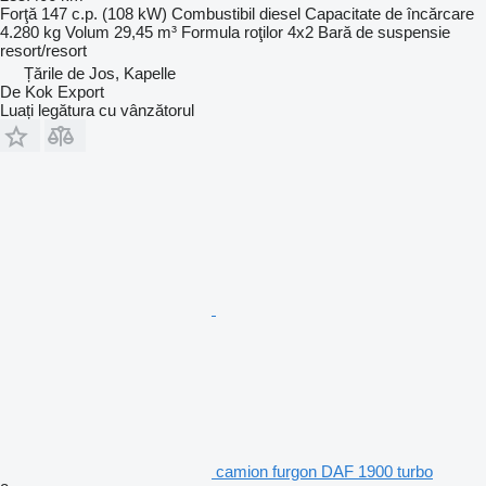
Forţă
147 c.p. (108 kW)
Combustibil
diesel
Capacitate de încărcare
4.280 kg
Volum
29,45 m³
Formula roţilor
4x2
Bară de suspensie
resort/resort
Țările de Jos, Kapelle
De Kok Export
Luați legătura cu vânzătorul
camion furgon DAF 1900 turbo