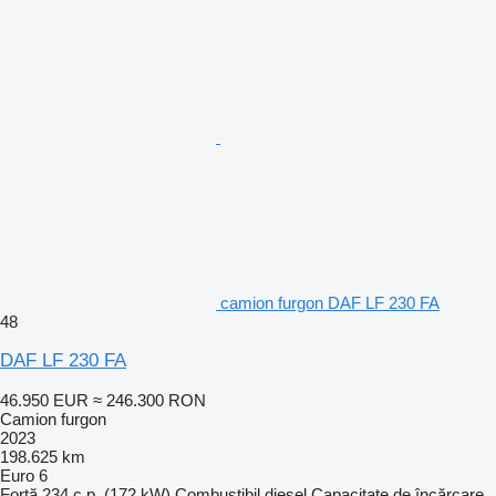
camion furgon DAF LF 230 FA
48
DAF LF 230 FA
46.950 EUR
≈ 246.300 RON
Camion furgon
2023
198.625 km
Euro 6
Forţă
234 c.p. (172 kW)
Combustibil
diesel
Capacitate de încărcare