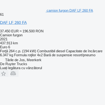
camion furgon DAF LF 260 FA
61
DAF LF 260 FA
37.450 EUR
≈ 196.500 RON
Camion furgon
2021
437.913 km
Euro 6
Forţă
264 c.p. (194 kW)
Combustibil
diesel
Capacitate de încărcare
6.347 kg
Formula roţilor
4x2
Bară de suspensie
resort/pneumo
Țările de Jos, Meerkerk
De Ruyter Trucks
Luați legătura cu vânzătorul