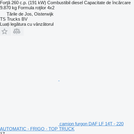
Forţă
260 c.p. (191 kW)
Combustibil
diesel
Capacitate de încărcare
9.870 kg
Formula roţilor
4x2
Țările de Jos, Oisterwijk
TS Trucks BV
Luați legătura cu vânzătorul
camion furgon DAF LF 14T - 220
AUTOMATIC - FRIGO - TOP TRUCK
17