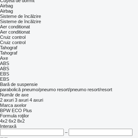
Cuşetă de dormit
Airbag
Airbag
Sisteme de încălzire
Sisteme de încălzire
Aer conditionat
Aer conditionat
Cruiz control
Cruiz control
Tahograf
Tahograf
Axe
ABS
ABS
EBS
EBS
Bară de suspensie
parabolică
pneumo/pneumo
resort/pneumo
resort/resort
Număr de axe
2 axuri
3 axuri
4 axuri
Marca axelor
BPW ECO Plus
Formula roţilor
4x2
6x2
8x2
Interaxă
–