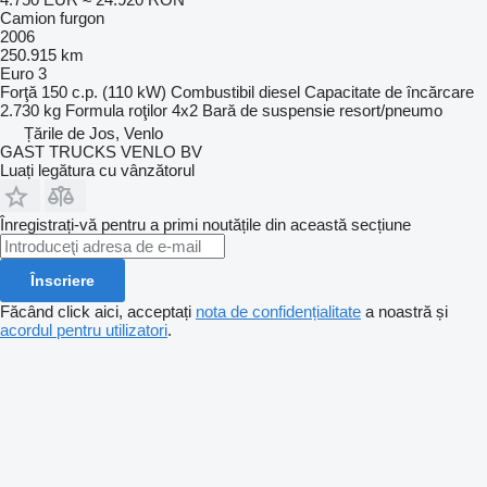
Camion furgon
2006
250.915 km
Euro 3
Forţă
150 c.p. (110 kW)
Combustibil
diesel
Capacitate de încărcare
2.730 kg
Formula roţilor
4x2
Bară de suspensie
resort/pneumo
Țările de Jos, Venlo
GAST TRUCKS VENLO BV
Luați legătura cu vânzătorul
Înregistrați-vă pentru a primi noutățile din această secțiune
Înscriere
Făcând click aici, acceptați
nota de confidențialitate
a noastră și
acordul pentru utilizatori
.