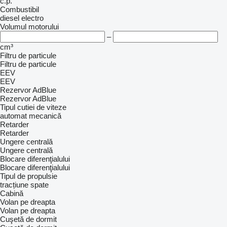
c.p.
Combustibil
diesel
electro
Volumul motorului
–
cm³
Filtru de particule
Filtru de particule
EEV
EEV
Rezervor AdBlue
Rezervor AdBlue
Tipul cutiei de viteze
automat
mecanică
Retarder
Retarder
Ungere centrală
Ungere centrală
Blocare diferenţialului
Blocare diferenţialului
Tipul de propulsie
tracțiune spate
Cabină
Volan pe dreapta
Volan pe dreapta
Cuşetă de dormit