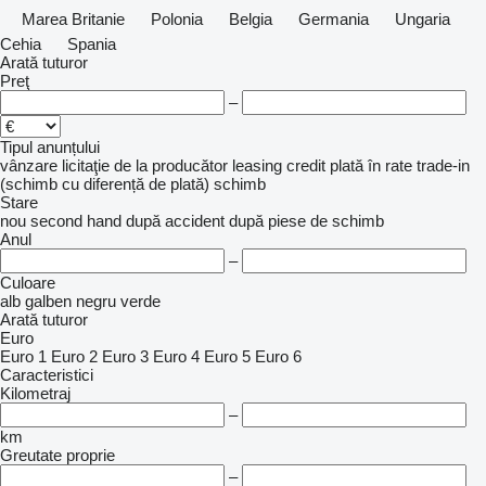
Marea Britanie
Polonia
Belgia
Germania
Ungaria
Cehia
Spania
Arată tuturor
Preţ
–
Tipul anunțului
vânzare
licitaţie
de la producător
leasing
credit
plată în rate
trade-in
(schimb cu diferență de plată)
schimb
Stare
nou
second hand
după accident
după piese de schimb
Anul
–
Culoare
alb
galben
negru
verde
Arată tuturor
Euro
Euro 1
Euro 2
Euro 3
Euro 4
Euro 5
Euro 6
Caracteristici
Kilometraj
–
km
Greutate proprie
–