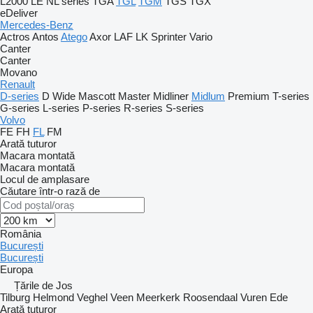
L2000
LE
NL series
TGA
TGL
TGM
TGS
TGX
eDeliver
Mercedes-Benz
Actros
Antos
Atego
Axor
LAF
LK
Sprinter
Vario
Canter
Canter
Movano
Renault
D-series
D Wide
Mascott
Master
Midliner
Midlum
Premium
T-series
G-series
L-series
P-series
R-series
S-series
Volvo
FE
FH
FL
FM
Arată tuturor
Macara montată
Macara montată
Locul de amplasare
Căutare într-o rază de
România
București
București
Europa
Țările de Jos
Tilburg
Helmond
Veghel
Veen
Meerkerk
Roosendaal
Vuren
Ede
Arată tuturor