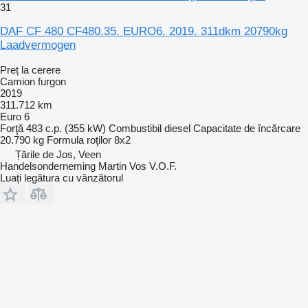
31
DAF CF 480 CF480.35. EURO6. 2019. 311dkm 20790kg
Laadvermogen
Preț la cerere
Camion furgon
2019
311.712 km
Euro 6
Forţă
483 c.p. (355 kW)
Combustibil
diesel
Capacitate de încărcare
20.790 kg
Formula roţilor
8x2
Țările de Jos, Veen
Handelsonderneming Martin Vos V.O.F.
Luați legătura cu vânzătorul