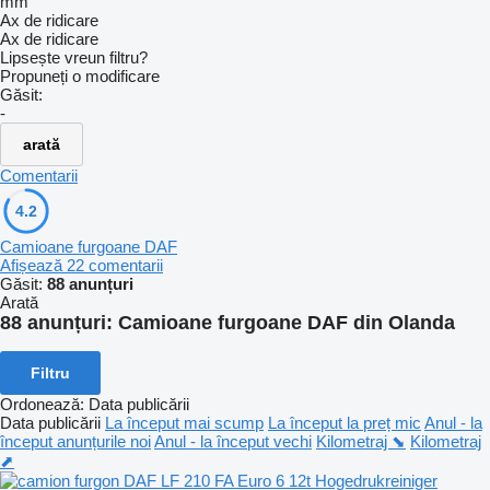
mm
Ax de ridicare
Ax de ridicare
Lipsește vreun filtru?
Propuneți o modificare
Găsit:
-
arată
Comentarii
4.2
Camioane furgoane DAF
Afișează 22 comentarii
Găsit:
88 anunțuri
Arată
88 anunțuri:
Camioane furgoane DAF din Olanda
Filtru
Ordonează
:
Data publicării
Data publicării
La început mai scump
La început la preț mic
Anul - la
început anunțurile noi
Anul - la început vechi
Kilometraj ⬊
Kilometraj
⬈