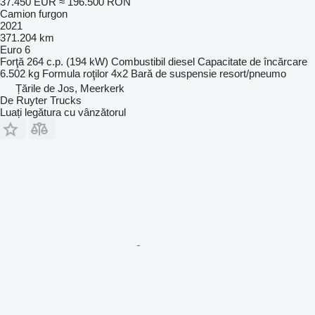
37.450 EUR
≈ 196.500 RON
Camion furgon
2021
371.204 km
Euro 6
Forţă
264 c.p. (194 kW)
Combustibil
diesel
Capacitate de încărcare
6.502 kg
Formula roţilor
4x2
Bară de suspensie
resort/pneumo
Țările de Jos, Meerkerk
De Ruyter Trucks
Luați legătura cu vânzătorul